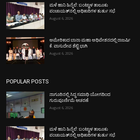
ಮಳೆ ಹಾನಿ ಹಿನ್ನೆಲೆ: ಬಂಟ್ವಾಳ ತಾಲೂಕು
ಪಂಚಾಯತ್‌ನಲ್ಲಿ ಅಧಿಕಾರಿಗಳ ತುರ್ತು ಸಭೆ
August 6, 2026
ಅಮೇರಿಕಾದ ಬಾನಾ ಮಹಾ ಅಧಿವೇಶನದಲ್ಲಿ ರಾಜರ್ಷಿ
ಕೆ. ವಾಸುದೇವ ಶೆಟ್ಟಿ ಭಾಗಿ
August 6, 2026
POPULAR POSTS
ನಾಗೂರಿನಲ್ಲಿ ಸಿದ್ಧ ಸಮಾಧಿ ಯೋಗದಿಂದ
ಗುರುಪೂರ್ಣಿಮೆ ಆಚರಣೆ
August 6, 2026
ಮಳೆ ಹಾನಿ ಹಿನ್ನೆಲೆ: ಬಂಟ್ವಾಳ ತಾಲೂಕು
ಪಂಚಾಯತ್‌ನಲ್ಲಿ ಅಧಿಕಾರಿಗಳ ತುರ್ತು ಸಭೆ