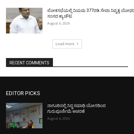
ಲೋಕಸಭೆಯಲ್ಲಿ ನಿಯಮ 377ರಡಿ ಸೇವಾ ನಿವೃತ್ತ ಯೋಧರ ಪ
ಸಂಸದ ಕ್ಯಾ.ಚೌಟ
August 6, 2026
Load more
RECENT COMMENTS
EDITOR PICKS
ನಾಗೂರಿನಲ್ಲಿ ಸಿದ್ಧ ಸಮಾಧಿ ಯೋಗದಿಂದ
ಗುರುಪೂರ್ಣಿಮೆ ಆಚರಣೆ
August 6, 2026