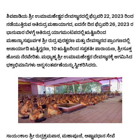
ಶಿವಪಾಡಿಯ ಶ್ರೀ ಉಮಾಮಹೇಶ್ವರ ದೇವಸ್ಥಾನದಲ್ಲಿ ಫೆಬ್ರವರಿ 22, 2023 ರಿಂದ
ನಡೆಯುತ್ತಿರುವ ಅತಿರುದ್ರ ಮಹಾಯಾಗದ, ಐದನೇ ದಿನ ಫೆಬ್ರವರಿ 26, 2023 ರ
ಭಾನುವಾರ ಬೆಳಗ್ಗೆ ಅತಿರುದ್ರ ಯಾಗಮಂಟಪದಲ್ಲಿ ಋತ್ವಿಜರಿಂದ
ಮಹಾನ್ಯಾಸಪೂರ್ವಕ ಶ್ರೀ ರುದ್ರ ಪುರಶ್ಚರಣ ಮತ್ತು ದೇವಸ್ಥಾನದ ಪ್ರಾಂಗಣದಲ್ಲಿ
ಆಚಾರ್ಯಾದಿ ಋತ್ವಿಗ್ವರಣ, 10 ಋತ್ವಿಜರಿಂದ ಸಪ್ತಶತೀ ಪಾರಾಯಣ, ಶ್ರೀಸೂಕ್ತ
ಹೋಮ ನೆರವೇರಿತು. ಮಧ್ಯಾಹ್ನ ಶ್ರೀ ಉಮಾಮಹೇಶ್ವರ ದೇವಸ್ಥಾನಕ್ಕೆ ಆಗಮಿಸಿದ
ಭಕ್ತಾಭಿಮಾನಿಗಳು ಅನ್ನಸಂತರ್ಪಣೆಯನ್ನು ಸ್ವೀಕರಿಸಿದರು.
ಸಾಯಂಕಾಲ ಶ್ರೀ ರುದ್ರಕ್ರಮಪಾಠ, ಮಹಾಪೂಜೆ, ಅಷ್ಟಾವಧಾನ ಸೇವೆ