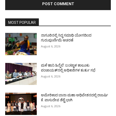
MOST POPULAR
ನಾಗೂರಿನಲ್ಲಿ ಸಿದ್ಧ ಸಮಾಧಿ ಯೋಗದಿಂದ
ಗುರುಪೂರ್ಣಿಮೆ ಆಚರಣೆ
August 6, 2026
ಮಳೆ ಹಾನಿ ಹಿನ್ನೆಲೆ: ಬಂಟ್ವಾಳ ತಾಲೂಕು
ಪಂಚಾಯತ್‌ನಲ್ಲಿ ಅಧಿಕಾರಿಗಳ ತುರ್ತು ಸಭೆ
August 6, 2026
ಅಮೇರಿಕಾದ ಬಾನಾ ಮಹಾ ಅಧಿವೇಶನದಲ್ಲಿ ರಾಜರ್ಷಿ
ಕೆ. ವಾಸುದೇವ ಶೆಟ್ಟಿ ಭಾಗಿ
August 6, 2026