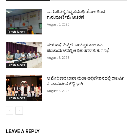
ನಾಗೂರಿನಲ್ಲಿ ಸಿದ್ಧ ಸಮಾಧಿ ಯೋಗದಿಂದ
ಗುರುಪೂರ್ಣಿಮೆ ಆಚರಣೆ
August 6, 2026
Fresh News
ಮಳೆ ಹಾನಿ ಹಿನ್ನೆಲೆ: ಬಂಟ್ವಾಳ ತಾಲೂಕು
ಪಂಚಾಯತ್‌ನಲ್ಲಿ ಅಧಿಕಾರಿಗಳ ತುರ್ತು ಸಭೆ
August 6, 2026
Fresh News
ಅಮೇರಿಕಾದ ಬಾನಾ ಮಹಾ ಅಧಿವೇಶನದಲ್ಲಿ ರಾಜರ್ಷಿ
ಕೆ. ವಾಸುದೇವ ಶೆಟ್ಟಿ ಭಾಗಿ
August 6, 2026
Fresh News
LEAVE A REPLY