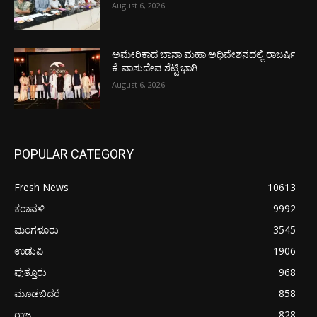
August 6, 2026
ಅಮೇರಿಕಾದ ಬಾನಾ ಮಹಾ ಅಧಿವೇಶನದಲ್ಲಿ ರಾಜರ್ಷಿ
ಕೆ. ವಾಸುದೇವ ಶೆಟ್ಟಿ ಭಾಗಿ
August 6, 2026
POPULAR CATEGORY
Fresh News
10613
ಕರಾವಳಿ
9992
ಮಂಗಳೂರು
3545
ಉಡುಪಿ
1906
ಪುತ್ತೂರು
968
ಮೂಡಬಿದರೆ
858
ರಾಜ್ಯ
828