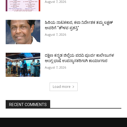
August 7, 2026
ಹಿರಿಯ ನಾಟಕಕಾರ, ಕಲಾ ನಿರ್ದೇಶಕ ತಮ್ಮ ಲಕ್ಷಣ್
ಅವರಿಗೆ “ತೌಳವ ಪ್ರಶಸ್ತಿ”
August 7, 2026
ದಕ್ಷಿಣ ಕನ್ನಡ ಜಿಲ್ಲೆಯ ಪದವಿ ಪೂರ್ವ ಕಾಲೇಜುಗಳ
ಆಂಗ್ಲ ಭಾಷೆ ಉಪನ್ಯಾಸಕರಿಗಾಗಿ ಕಾರ್ಯಾಗಾರ
August 7, 2026
Load more
RECENT COMMENTS