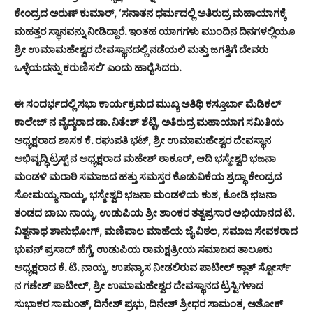
ಕೇಂದ್ರದ ಅರುಣ್ ಕುಮಾರ್, ‘ಸನಾತನ ಧರ್ಮದಲ್ಲಿ ಅತಿರುದ್ರ ಮಹಾಯಾಗಕ್ಕೆ
ಮಹತ್ತರ ಸ್ಥಾನವನ್ನು ನೀಡಿದ್ದಾರೆ. ಇಂತಹ ಯಾಗಗಳು ಮುಂದಿನ ದಿನಗಳಲ್ಲಿಯೂ
ಶ್ರೀ ಉಮಾಮಹೇಶ್ವರ ದೇವಸ್ಥಾನದಲ್ಲಿ ನಡೆಯಲಿ ಮತ್ತು ಜಗತ್ತಿಗೆ ದೇವರು
ಒಳ್ಳೆಯದನ್ನು ಕರುಣಿಸಲಿ’ ಎಂದು ಹಾರೈಸಿದರು.
ಈ ಸಂದರ್ಭದಲ್ಲಿ ಸಭಾ ಕಾರ್ಯಕ್ರಮದ ಮುಖ್ಯ ಅತಿಥಿ ಕಸ್ತೂರ್ಬಾ ಮೆಡಿಕಲ್
ಕಾಲೇಜ್ ನ ವೈದ್ಯರಾದ ಡಾ. ನಿತೇಶ್ ಶೆಟ್ಟಿ, ಅತಿರುದ್ರ ಮಹಾಯಾಗ ಸಮಿತಿಯ
ಅಧ್ಯಕ್ಷರಾದ ಶಾಸಕ ಕೆ. ರಘುಪತಿ ಭಟ್, ಶ್ರೀ ಉಮಾಮಹೇಶ್ವರ ದೇವಸ್ಥಾನ
ಅಭಿವೃದ್ಧಿ ಟ್ರಸ್ಟ್ ನ ಅಧ್ಯಕ್ಷರಾದ ಮಹೇಶ್ ಠಾಕೂರ್, ಆದಿ ಭಸ್ಮೇಶ್ವರಿ ಭಜನಾ
ಮಂಡಳಿ ಮರಾಠಿ ಸಮಾಜದ ಹತ್ತು ಸಮಸ್ತರ ಕೊಡುವಿಕೆಯ ಶ್ರದ್ಧಾ ಕೇಂದ್ರದ
ಸೋಮಯ್ಯ ನಾಯ್ಕ, ಭಸ್ಮೇಶ್ವರಿ ಭಜನಾ ಮಂಡಳಿಯ ಕುಶ, ಕೋಡಿ ಭಜನಾ
ತಂಡದ ಬಾಬು ನಾಯ್ಕ, ಉಡುಪಿಯ ಶ್ರೀ ಶಾಂಕರ ತತ್ವಪ್ರಸಾರ ಅಭಿಯಾನದ ಟಿ.
ವಿಶ್ವನಾಥ ಶಾನುಭೋಗ್, ಮಣಿಪಾಲ ಮಾಹೆಯ ಜೈ ವಿಠಲ, ಸಮಾಜ ಸೇವಕರಾದ
ಭುವನ್ ಪ್ರಸಾದ್ ಹೆಗ್ಡೆ, ಉಡುಪಿಯ ರಾಮಕ್ಷತ್ರೀಯ ಸಮಾಜದ ತಾಲೂಕು
ಅಧ್ಯಕ್ಷರಾದ ಕೆ. ಟಿ. ನಾಯ್ಕ, ಉಪನ್ಯಾಸ ನೀಡಲಿರುವ ಪಾಟೀಲ್ ಕ್ಲಾತ್ ಸ್ಟೋರ್ಸ್
ನ ಗಣೇಶ್ ಪಾಟೀಲ್, ಶ್ರೀ ಉಮಾಮಹೇಶ್ವರ ದೇವಸ್ಥಾನದ ಟ್ರಸ್ಟಿಗಳಾದ
ಸುಭಾಕರ ಸಾಮಂತ್, ದಿನೇಶ್ ಪ್ರಭು, ದಿನೇಶ್ ಶ್ರೀಧರ ಸಾಮಂತ, ಅಶೋಕ್