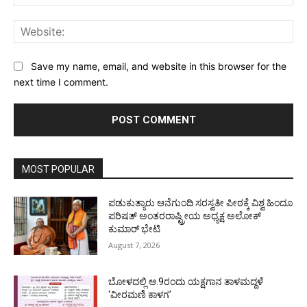
Web
Save my name, email, and website in this browser for the
next time I comment.
MOST POPULAR
ಪಡುಕುತ್ಯಾರು ಆನೆಗುಂದಿ ಸರಸ್ವತೀ ಪೀಠಕ್ಕೆ ವಿಶ್ವ ಹಿಂದೂ
ಪರಿಷತ್ ಅಂತರರಾಷ್ಟ್ರೀಯ ಅಧ್ಯಕ್ಷ ಅಲೋಕ್
ಕುಮಾರ್ ಭೇಟಿ
August 7, 2026
ಬೋಳದಲ್ಲಿ ಆ.9ರಂದು ಯಕ್ಷಗಾನ ತಾಳಮದ್ದಳೆ
‘ವೀರಮಣಿ ಕಾಳಗ’