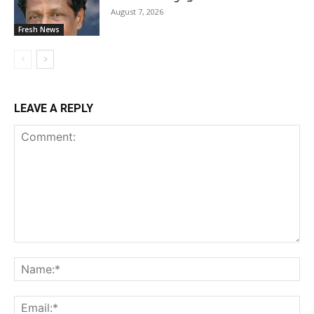
August 7, 2026
Fresh News
LEAVE A REPLY
Comment:
Na
Ema