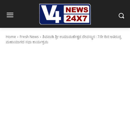
Home
Fresh News
ಶಿವಪಾಡಿ ಶ್ರೀ ಉಮಾಮಹೇಶ್ವರ ದೇವಸ್ಥಾನ : 7ನೇ ದಿನ ಅತಿರುದ್ರ
ಮಹಾಯಾಗದ ಸಭಾ ಕಾರ್ಯಕ್ರಮ