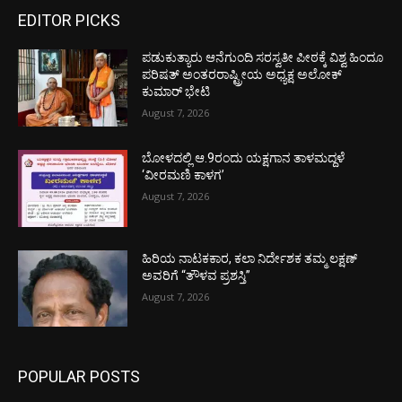
EDITOR PICKS
ಪಡುಕುತ್ಯಾರು ಆನೆಗುಂದಿ ಸರಸ್ವತೀ ಪೀಠಕ್ಕೆ ವಿಶ್ವ ಹಿಂದೂ
ಪರಿಷತ್ ಅಂತರರಾಷ್ಟ್ರೀಯ ಅಧ್ಯಕ್ಷ ಅಲೋಕ್
ಕುಮಾರ್ ಭೇಟಿ
August 7, 2026
ಬೋಳದಲ್ಲಿ ಆ.9ರಂದು ಯಕ್ಷಗಾನ ತಾಳಮದ್ದಳೆ
‘ವೀರಮಣಿ ಕಾಳಗ’
August 7, 2026
ಹಿರಿಯ ನಾಟಕಕಾರ, ಕಲಾ ನಿರ್ದೇಶಕ ತಮ್ಮ ಲಕ್ಷಣ್
ಅವರಿಗೆ “ತೌಳವ ಪ್ರಶಸ್ತಿ”
August 7, 2026
POPULAR POSTS