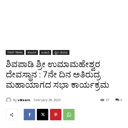
Fresh News
ಕರಾವಳಿ
ಉಡುಪಿ
ದೈವ ದೇವರು
ಶಿವಪಾಡಿ ಶ್ರೀ ಉಮಾಮಹೇಶ್ವರ
ದೇವಸ್ಥಾನ : 7ನೇ ದಿನ ಅತಿರುದ್ರ
ಮಹಾಯಾಗದ ಸಭಾ ಕಾರ್ಯಕ್ರಮ
By
v4team
February 28, 2023
37
0