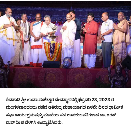
ಶಿವಪಾಡಿ ಶ್ರೀ ಉಮಾಮಹೇಶ್ವರ ದೇವಸ್ಥಾನದಲ್ಲಿ ಫೆಬ್ರವರಿ 28, 2023 ರ
ಮಂಗಳವಾರದಂದು ನಡೆದ ಅತಿರುದ್ರ ಮಹಾಯಾಗದ ಏಳನೇ ದಿನದ ಧಾರ್ಮಿಕ
ಸಭಾ ಕಾರ್ಯಕ್ರಮವನ್ನು ಮಾಹೆಯ ಸಹ ಉಪಕುಲಪತಿಗಳಾದ ಡಾ. ಶರತ್
ರಾವ್ ದೀಪ ಬೆಳಗಿಸಿ ಉದ್ಘಾಟಿಸಿದರು.