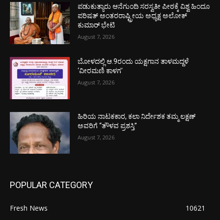
ಪಡುಕುತ್ಯಾರು ಆನೆಗುಂದಿ ಸರಸ್ವತೀ ಪೀಠಕ್ಕೆ ವಿಶ್ವ ಹಿಂದೂ
ಪರಿಷತ್ ಅಂತರರಾಷ್ಟ್ರೀಯ ಅಧ್ಯಕ್ಷ ಅಲೋಕ್
ಕುಮಾರ್ ಭೇಟಿ
August 7, 2026
ಬೋಳದಲ್ಲಿ ಆ.9ರಂದು ಯಕ್ಷಗಾನ ತಾಳಮದ್ದಳೆ
‘ವೀರಮಣಿ ಕಾಳಗ’
August 7, 2026
ಹಿರಿಯ ನಾಟಕಕಾರ, ಕಲಾ ನಿರ್ದೇಶಕ ತಮ್ಮ ಲಕ್ಷಣ್
ಅವರಿಗೆ “ತೌಳವ ಪ್ರಶಸ್ತಿ”
August 7, 2026
POPULAR CATEGORY
Fresh News
10621