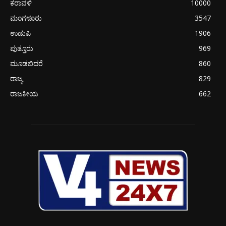
ಕರಾವಳಿ
10000
ಮಂಗಳೂರು
3547
ಉಡುಪಿ
1906
ಪುತ್ತೂರು
969
ಮೂಡಬಿದರೆ
860
ರಾಜ್ಯ
829
ರಾಜಕೀಯ
662