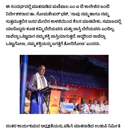
ಈ ಸಂದರ್ಭದಲ್ಲಿ ಮಾತನಾಡಿದ ಮಣಿಪಾಲ ಎಂ ಐ ಟಿ ಕಾಲೇಜಿನ ಜಂಟಿ
ನಿರ್ದೇಶಕರಾದ ಡಾ. ಸೋಮಶೇಖರ್ ಭಟ್, ‘ನಾವು ನಮ್ಮ ಹಾಗೂ ನಮ್ಮ
ಸುತ್ತಮುತ್ತಲಿನ ಜನರ ಮೇಲಿನ ಕಾಳಜಿಯಿಂದ ಕೆಲಸ ಮಾಡಬೇಕು. ಸಮಾಜದಲ್ಲಿ
ಯಾರೊಬ್ಬರು ಕೂಡ ಕಮ್ಮಿ ಬೆಲೆಯವರು ಮತ್ತು ಜಾಸ್ತಿ ಬೆಲೆಯವರು ಎಂದಿಲ್ಲ.
ನಾವೆಲ್ಲಾ ಒಟ್ಟಾದಾಗ ನಮ್ಮ ಶಕ್ತಿ ಜಾಸ್ತಿಯಾಗುತ್ತದೆ. ಆದ್ದರಿಂದ ನಾವೆಲ್ಲಾ
ಒಟ್ಟಾಗೋಣ, ನಮ್ಮ ಶಕ್ತಿಯನ್ನು ಜಗತ್ತಿಗೆ ತೋರಿಸೋಣ’ ಎಂದರು.
ನಂತರ ಕಾರ್ಯಕ್ರಮದ ಅಧ್ಯಕ್ಷತೆಯನ್ನು ವಹಿಸಿ ಮಾತನಾಡಿದ ಉಡುಪಿ ನಿರ್ಮಿತಿ