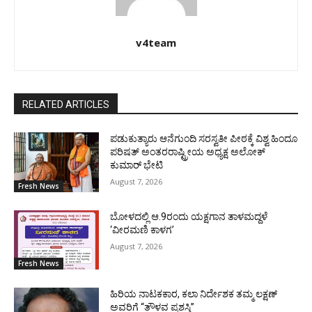
v4team
RELATED ARTICLES
ಪಡುಕುತ್ಯಾರು ಆನೆಗುಂದಿ ಸರಸ್ವತೀ ಪೀಠಕ್ಕೆ ವಿಶ್ವ ಹಿಂದೂ
ಪರಿಷತ್ ಅಂತರರಾಷ್ಟ್ರೀಯ ಅಧ್ಯಕ್ಷ ಅಲೋಕ್
ಕುಮಾರ್ ಭೇಟಿ
August 7, 2026
Fresh News
ಬೋಳದಲ್ಲಿ ಆ.9ರಂದು ಯಕ್ಷಗಾನ ತಾಳಮದ್ದಳೆ
‘ವೀರಮಣಿ ಕಾಳಗ’
August 7, 2026
Fresh News
ಹಿರಿಯ ನಾಟಕಕಾರ, ಕಲಾ ನಿರ್ದೇಶಕ ತಮ್ಮ ಲಕ್ಷಣ್
ಅವರಿಗೆ “ತೌಳವ ಪ್ರಶಸ್ತಿ”