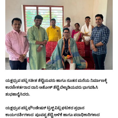
ಯಕ್ಷಧ್ರುವ ಪಟ್ಲ ಸತೀಶ ಶೆಟ್ಟಿಯವರು ಹಾಗೂ ನೂತನ ಮನೆಯ ನಿರ್ಮಾಣಕ್ಕೆ
ಕಾರಣೀಕರ್ತರಾದ ದಾನಿ ಅಶೋಕ್ ಶೆಟ್ಟಿ ಬೆಳ್ಳಾಡಿಯವರು ಭಾಗವಹಿಸಿ
ಶುಭಹಾರೈಸಿದರು.
ಯಕ್ಷಧ್ರುವ ಪಟ್ಲ ಫೌಂಡೇಷನ್ ಟ್ರಸ್ಟ್ ವಿಟ್ಲ ಘಟಕದ ಪ್ರಧಾನ
ಕಾರ್ಯದರ್ಶಿಗಳಾದ ಪೂವಪ್ಪ ಶೆಟ್ಟಿ ಅಳಿಕೆ ಹಾಗೂ ಪದಾಧಿಕಾರಿಗಳಾದ