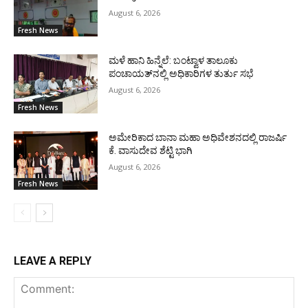
August 6, 2026
Fresh News
ಮಳೆ ಹಾನಿ ಹಿನ್ನೆಲೆ: ಬಂಟ್ವಾಳ ತಾಲೂಕು
ಪಂಚಾಯತ್‌ನಲ್ಲಿ ಅಧಿಕಾರಿಗಳ ತುರ್ತು ಸಭೆ
August 6, 2026
Fresh News
ಅಮೇರಿಕಾದ ಬಾನಾ ಮಹಾ ಅಧಿವೇಶನದಲ್ಲಿ ರಾಜರ್ಷಿ
ಕೆ. ವಾಸುದೇವ ಶೆಟ್ಟಿ ಭಾಗಿ
August 6, 2026
Fresh News
LEAVE A REPLY