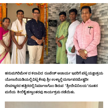
ಹನುಮಗಿರಿಮೇಳ ದ ಕಲಾವಿದ ರೂಪೇಶ್ ಆಚಾರ್ಯ ಇವರಿಗೆ ಪಟ್ಲ ಯಕ್ಷಾಶ್ರಯ
ಯೋಜನೆಯಡಿಯಲ್ಲಿ ವಿಟ್ಲ ಕೇಪು ಶ್ರೀ ಉಳ್ಳಾಲ್ತಿ ದುರ್ಗಾಪರಮೇಶ್ವರೀ
ದೇವಸ್ಥಾನದ ಹತ್ತಿರದಲ್ಲಿ ನಿರ್ಮಾಣಗೊಂ ಡಿರುವ “ಶ್ರೀದೇವಿನಿಲಯ”ನೂತನ
ಮನೆಯ ಕೀಲಿಕೈ ಹಸ್ತಾಂತರವು ಕಾರ್ಯಕ್ರಮ ನಡೆಯಿತು.