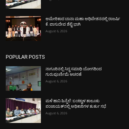
ಅಮೇರಿಕಾದ ಬಾನಾ ಮಹಾ ಅಧಿವೇಶನದಲ್ಲಿ ರಾಜರ್ಷಿ
ಕೆ. ವಾಸುದೇವ ಶೆಟ್ಟಿ ಭಾಗಿ
August 6, 2026
POPULAR POSTS
ನಾಗೂರಿನಲ್ಲಿ ಸಿದ್ಧ ಸಮಾಧಿ ಯೋಗದಿಂದ
ಗುರುಪೂರ್ಣಿಮೆ ಆಚರಣೆ
August 6, 2026
ಮಳೆ ಹಾನಿ ಹಿನ್ನೆಲೆ: ಬಂಟ್ವಾಳ ತಾಲೂಕು
ಪಂಚಾಯತ್‌ನಲ್ಲಿ ಅಧಿಕಾರಿಗಳ ತುರ್ತು ಸಭೆ
August 6, 2026