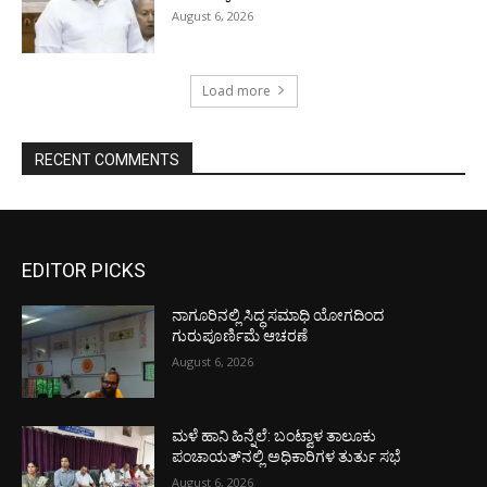
August 6, 2026
Load more
RECENT COMMENTS
EDITOR PICKS
ನಾಗೂರಿನಲ್ಲಿ ಸಿದ್ಧ ಸಮಾಧಿ ಯೋಗದಿಂದ
ಗುರುಪೂರ್ಣಿಮೆ ಆಚರಣೆ
August 6, 2026
ಮಳೆ ಹಾನಿ ಹಿನ್ನೆಲೆ: ಬಂಟ್ವಾಳ ತಾಲೂಕು
ಪಂಚಾಯತ್‌ನಲ್ಲಿ ಅಧಿಕಾರಿಗಳ ತುರ್ತು ಸಭೆ
August 6, 2026