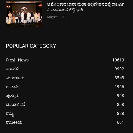
ಅಮೇರಿಕಾದ ಬಾನಾ ಮಹಾ ಅಧಿವೇಶನದಲ್ಲಿ ರಾಜರ್ಷಿ
ಕೆ. ವಾಸುದೇವ ಶೆಟ್ಟಿ ಭಾಗಿ
August 6, 2026
POPULAR CATEGORY
Fresh News
10613
ಕರಾವಳಿ
9992
ಮಂಗಳೂರು
3545
ಉಡುಪಿ
1906
ಪುತ್ತೂರು
968
ಮೂಡಬಿದರೆ
858
ರಾಜ್ಯ
828
ರಾಜಕೀಯ
661