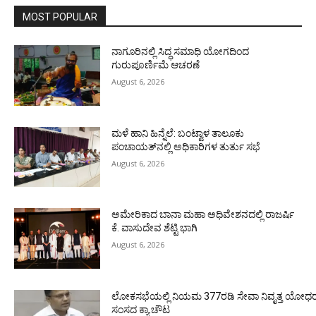
MOST POPULAR
ನಾಗೂರಿನಲ್ಲಿ ಸಿದ್ಧ ಸಮಾಧಿ ಯೋಗದಿಂದ
ಗುರುಪೂರ್ಣಿಮೆ ಆಚರಣೆ
August 6, 2026
ಮಳೆ ಹಾನಿ ಹಿನ್ನೆಲೆ: ಬಂಟ್ವಾಳ ತಾಲೂಕು
ಪಂಚಾಯತ್‌ನಲ್ಲಿ ಅಧಿಕಾರಿಗಳ ತುರ್ತು ಸಭೆ
August 6, 2026
ಅಮೇರಿಕಾದ ಬಾನಾ ಮಹಾ ಅಧಿವೇಶನದಲ್ಲಿ ರಾಜರ್ಷಿ
ಕೆ. ವಾಸುದೇವ ಶೆಟ್ಟಿ ಭಾಗಿ
August 6, 2026
ಲೋಕಸಭೆಯಲ್ಲಿ ನಿಯಮ 377ರಡಿ ಸೇವಾ ನಿವೃತ್ತ ಯೋಧರ ಪ
ಸಂಸದ ಕ್ಯಾ.ಚೌಟ