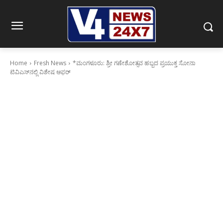
Home
Fresh News
*ಮಂಗಳೂರು: ಶ್ರೀ ಗಣೇಶೋತ್ಸವ ಹಬ್ಬದ ಪ್ರಯುಕ್ತ ಸೋನಾ
ಟಿವಿಎಸ್‌ನಲ್ಲಿ ವಿಶೇಷ ಆಫರ್