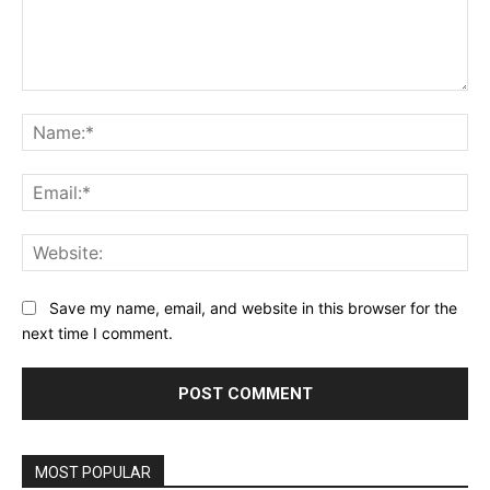
Comment:
Na
Ema
Web
Save my name, email, and website in this browser for the
next time I comment.
MOST POPULAR