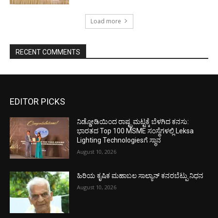
Load more
RECENT COMMENTS
EDITOR PICKS
ನಿಡ್ಡೋಡಿಯಿಂದ ರಾಷ್ಟ್ರಮಟ್ಟಕ್ಕೆ ಬೆಳಗಿದ ಕನಸು:
ಭಾರತದ Top 100 MSME ಸಂಸ್ಥೆಗಳಲ್ಲಿ Leksa
Lighting Technologiesಗೆ ಸ್ಥಾನ
August 10, 2026
ಹಿರಿಯ ಕೃಷಿಕ ಮಹಾಬಲ ಸಾಲ್ಯಾನ್ ಕನರಬೆಟ್ಪು ನಿಧನ
August 10, 2026