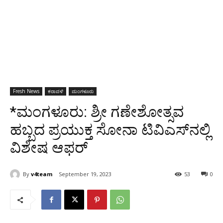
Fresh News
ಕರಾವಳಿ
ಮಂಗಳೂರು
*ಮಂಗಳೂರು: ಶ್ರೀ ಗಣೇಶೋತ್ಸವ
ಹಬ್ಬದ ಪ್ರಯುಕ್ತ ಸೋನಾ ಟಿವಿಎಸ್‌ನಲ್ಲಿ
ವಿಶೇಷ ಆಫರ್
By
v4team
September 19, 2023
53
0