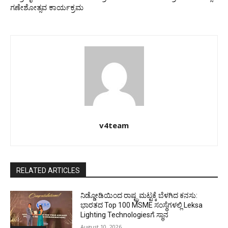
ಗಣೇಶೋತ್ಸವ ಕಾರ್ಯಕ್ರಮ
v4team
RELATED ARTICLES
ನಿಡ್ಡೋಡಿಯಿಂದ ರಾಷ್ಟ್ರಮಟ್ಟಕ್ಕೆ ಬೆಳಗಿದ ಕನಸು:
ಭಾರತದ Top 100 MSME ಸಂಸ್ಥೆಗಳಲ್ಲಿ Leksa
Lighting Technologiesಗೆ ಸ್ಥಾನ
August 10, 2026