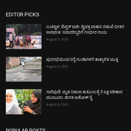
EDITOR PICKS
ಬಂಟ್ವಾಳ: ಟಿಪ್ಪರ್ ಲಾರಿ- ದ್ವಿಚಕ್ರ ವಾಹನ ನಡುವೆ ಭೀಕರ
ಅಪಘಾತ :ಸವಾರರಿಬ್ಬರಿಗೆ ಗಂಭೀರ ಗಾಯ
August 6, 2026
ಪುರಸಭೆಯಿಂದ ರಸ್ತೆ ಗುಂಡಿಗಳಿಗೆ ತಾತ್ಕಾಲಿಕ ಮುಕ್ತಿ
August 6, 2026
ಸಾರೆಪುಣಿ: ಮೃತ ನಿಶಾನಾ ಕುಟುಂಬಕ್ಕೆ 3 ಲಕ್ಷ ಪರಿಹಾರ
ಮಂಜೂರು: ಶಾಸಕ ಅಶೋಕ್ ರೈ
August 6, 2026
POPULAR POSTS