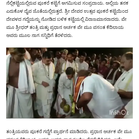
ನೆಲ್ಲಿಕಟ್ಟೆಯಲ್ಲಿರುವ ಪೂಕರೆ ಕಟ್ಟೆಗೆ ಆಗಮಿಸುವ ಸಂಪ್ರದಾಯ. ಅಲ್ಲಿಯ ತನಕ
ಎರುಕೊಳ ದೈವ ಜೊತೆಯಲ್ಲಿರುತ್ತದೆ. ಶ್ರೀ ದೇವರ ಉತ್ಸವ ಪೂಕರೆ ಕಟ್ಟೆಯಿಂದ
ದೇವಳದ ಗದ್ದೆಯನ್ನು ನೋಡಿದ ಬಳಿಕ ಕಟ್ಟೆಯಲ್ಲಿ ವಿರಾಜಮಾನರಾದರು. ವೇ
ಮೂ ಶ್ರೀಧರ್ ತಂತ್ರಿ ಮತ್ತು ಪ್ರಧಾನ ಅರ್ಚಕ ವೇ ಮೂ ವಸಂತ ಕೆದಿಲಾಯ
ಅವರು ಮೂಲ ನಾಗ ಸನ್ನಿಧಿಗೆ ತೆರಳಿದರು.
ತಂತ್ರಿಯವರು ಪೂಕರೆ ಗದ್ದೆಗೆ ಪ್ರಾರ್ಥನೆ ಮಾಡಿದರು. ಪ್ರಧಾನ ಅರ್ಚಕ ವೇ ಮೂ