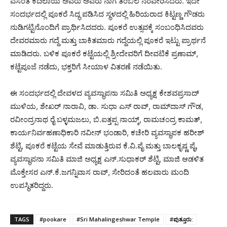
ವಸಂತ ಕೆದಿಲಾಯ ಅವರು ಅವರು ನಾಗ ತಂಬಿಲ ನೆರವೇರಿಸಿದರು. ಇದೇ
ಸಂದರ್ಭದಲ್ಲಿ ಪೂಕರೆ ಸಿದ್ಧ ಪಡಿಸಿದ ಸ್ಥಳದಲ್ಲಿ ಹಿರಿಯರಾದ ಕಿಟ್ಟಣ್ಣ ಗೌಡರು
ನುಡಿಗಟ್ಟಿನೊಂದಿಗೆ ಪ್ರಾರ್ಥಿಸಿದದರು. ಪೂಕರೆ ಉತ್ಸವಕ್ಕೆ ಸಂಬಂಧಿಸಿದವರು
ದೇವರಮಾರು ಗದ್ದೆ ಮತ್ತು ಬಾಕಿತಮಾರು ಗದ್ದೆಯಲ್ಲಿ ಪೂಕರೆ ಇಟ್ಟು ಪ್ರಾರ್ಥನೆ
ಮಾಡಿದರು. ಬಳಿಕ ಪೂಕರೆ ಕಟ್ಟೆಯಲ್ಲಿ ಶ್ರೀದೇವರಿಗೆ ದೀವಟಿಕೆ ಪ್ರಣಾಮ್,
ಕಟ್ಟೆಪೂಜೆ ನಡೆದು, ಭಕ್ತರಿಗೆ ಸೀಯಾಳ ವಿತರಣೆ ನಡೆಯಿತು.
ಈ ಸಂದರ್ಭದಲ್ಲಿ ದೇವಳದ ವ್ಯವಸ್ಥಾಪನಾ ಸಮಿತಿ ಅಧ್ಯಕ್ಷ ಕೇಶವಪ್ರಸಾದ್
ಮುಳಿಯ, ಶೇಖರ್ ನಾರಾವಿ, ಡಾ. ಸುಧಾ ಎಸ್ ರಾವ್, ರಾಮ್‍ದಾಸ್ ಗೌಡ,
ರವೀಂದ್ರನಾಥ ರೈ ಬಳ್ಳಮಜಲು, ಬಿ.ಐತ್ತಪ್ಪ ನಾಯ್ಕ್, ರಾಮಚಂದ್ರ ಕಾಮತ್,
ಕಾರ್ಯನಿರ್ವಹಣಾಧಿಕಾರಿ ನವೀನ್ ಭಂಡಾರಿ, ಕಚೇರಿ ವ್ಯವಸ್ಥಾಪಕ ಹರೀಶ್
ಶೆಟ್ಟಿ, ಪೂಕರೆ ಕಟ್ಟೆಯ ಸೇವೆ ಮಾಡುತ್ತಿರುವ ಕೆ.ವಿ.ಪೈ ಮತ್ತು ಬಾಲಕೃಷ್ಣ ಪೈ,
ವ್ಯವಸ್ಥಾಪನಾ ಸಮಿತಿ ಮಾಜಿ ಅಧ್ಯಕ್ಷ ಎನ್.ಸುಧಾಕರ್ ಶೆಟ್ಟಿ, ಮಾಜಿ ಆಡಳಿತ
ಮೊಕ್ತೇಸರ ಎನ್.ಕೆ.ಜಗನ್ನಿವಾಸ ರಾವ್, ಸೇರಿದಂತೆ ಹಲವಾರು ಮಂದಿ
ಉಪಸ್ಥಿತರಿದ್ದರು.
TAGS
#pookare
#Sri Mahalingeshwar Temple
#ಪುತ್ತೂರು: