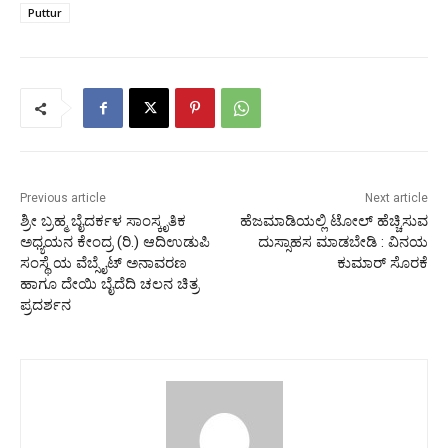
Puttur
Previous article
Next article
ಶ್ರೀ ಬ್ರಹ್ಮ ಬೈದರ್ಕಳ ಸಾಂಸ್ಕೃತಿಕ
ಹೆಜಮಾಡಿಯಲ್ಲಿ ಟೋಲ್ ಹೆಚ್ಚಿಸುವ
ಅಧ್ಯಯನ ಕೇಂದ್ರ (ರಿ.) ಆದಿಉಡುಪಿ
ದುಸ್ಸಾಹಸ ಮಾಡಬೇಡಿ : ವಿನಯ
ಸಂಸ್ಥೆ ಯ ವೆಬ್ಸೈಟ್ ಅನಾವರಣ
ಕುಮಾರ್ ಸೊರಕೆ
ಹಾಗೂ ದೇಯಿ ಬೈದೆದಿ ಚಲನ ಚಿತ್ರ
ಪ್ರದರ್ಶನ