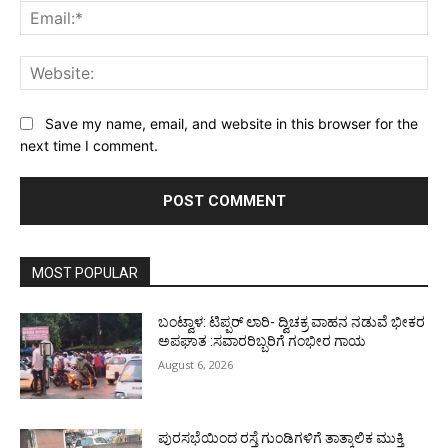
Ema
Web
Save my name, email, and website in this browser for the
next time I comment.
MOST POPULAR
ಬಂಟ್ವಾಳ: ಟಿಪ್ಪರ್ ಲಾರಿ- ದ್ವಿಚಕ್ರ ವಾಹನ ನಡುವೆ ಭೀಕರ
ಅಪಘಾತ :ಸವಾರರಿಬ್ಬರಿಗೆ ಗಂಭೀರ ಗಾಯ
August 6, 2026
ಪುರಸಭೆಯಿಂದ ರಸ್ತೆ ಗುಂಡಿಗಳಿಗೆ ತಾತ್ಕಾಲಿಕ ಮುಕ್ತಿ