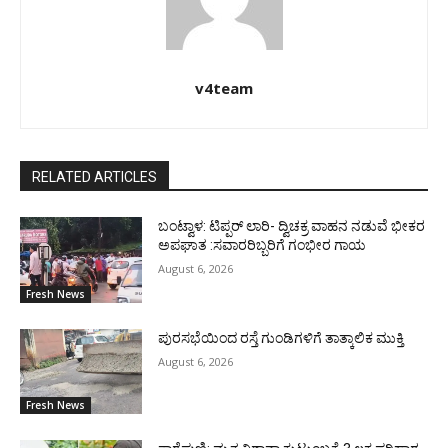
v4team
RELATED ARTICLES
ಬಂಟ್ವಾಳ: ಟಿಪ್ಪರ್ ಲಾರಿ- ದ್ವಿಚಕ್ರ ವಾಹನ ನಡುವೆ ಭೀಕರ
ಅಪಘಾತ :ಸವಾರರಿಬ್ಬರಿಗೆ ಗಂಭೀರ ಗಾಯ
August 6, 2026
Fresh News
ಪುರಸಭೆಯಿಂದ ರಸ್ತೆ ಗುಂಡಿಗಳಿಗೆ ತಾತ್ಕಾಲಿಕ ಮುಕ್ತಿ
August 6, 2026
Fresh News