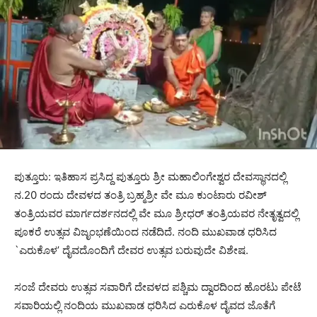
ಪುತ್ತೂರು: ಇತಿಹಾಸ ಪ್ರಸಿದ್ದ ಪುತ್ತೂರು ಶ್ರೀ ಮಹಾಲಿಂಗೇಶ್ವರ ದೇವಸ್ಥಾನದಲ್ಲಿ
ನ.20 ರಂದು ದೇವಳದ ತಂತ್ರಿ ಬ್ರಹ್ಮಶ್ರೀ ವೇ ಮೂ ಕುಂಟಾರು ರವೀಶ್
ತಂತ್ರಿಯವರ ಮಾರ್ಗದರ್ಶನದಲ್ಲಿ ವೇ ಮೂ ಶ್ರೀಧರ್ ತಂತ್ರಿಯವರ ನೇತೃತ್ವದಲ್ಲಿ
ಪೂಕರೆ ಉತ್ಸವ ವಿಜೃಂಭಣೆಯಿಂದ ನಡೆದಿದೆ. ನಂದಿ ಮುಖವಾಡ ಧರಿಸಿದ
`ಎರುಕೊಳ’ ದೈವದೊಂದಿಗೆ ದೇವರ ಉತ್ಸವ ಬರುವುದೇ ವಿಶೇಷ.
ಸಂಜೆ ದೇವರು ಉತ್ಸವ ಸವಾರಿಗೆ ದೇವಳದ ಪಶ್ಚಿಮ ದ್ವಾರದಿಂದ ಹೊರಟು ಪೇಟೆ
ಸವಾರಿಯಲ್ಲಿ ನಂದಿಯ ಮುಖವಾಡ ಧರಿಸಿದ ಎರುಕೊಳ ದೈವದ ಜೊತೆಗೆ