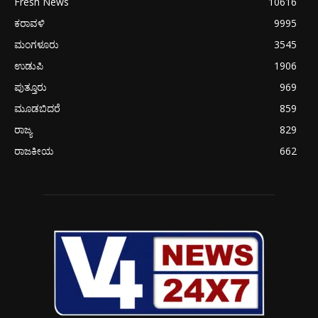
Fresh News
10616
ಕರಾವಳಿ
9995
ಮಂಗಳೂರು
3545
ಉಡುಪಿ
1906
ಪುತ್ತೂರು
969
ಮೂಡಬಿದರೆ
859
ರಾಜ್ಯ
829
ರಾಜಕೀಯ
662