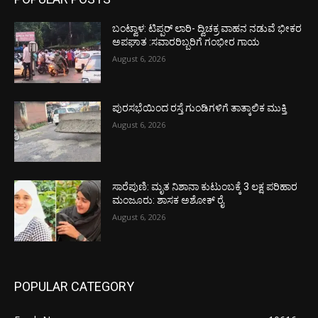
ಬಂಟ್ವಾಳ: ಟಿಪ್ಪರ್ ಲಾರಿ- ದ್ವಿಚಕ್ರ ವಾಹನ ನಡುವೆ ಭೀಕರ
ಅಪಘಾತ :ಸವಾರರಿಬ್ಬರಿಗೆ ಗಂಭೀರ ಗಾಯ
August 6, 2026
ಪುರಸಭೆಯಿಂದ ರಸ್ತೆ ಗುಂಡಿಗಳಿಗೆ ತಾತ್ಕಾಲಿಕ ಮುಕ್ತಿ
August 6, 2026
ಸಾರೆಪುಣಿ: ಮೃತ ನಿಶಾನಾ ಕುಟುಂಬಕ್ಕೆ 3 ಲಕ್ಷ ಪರಿಹಾರ
ಮಂಜೂರು: ಶಾಸಕ ಅಶೋಕ್ ರೈ
August 6, 2026
POPULAR CATEGORY