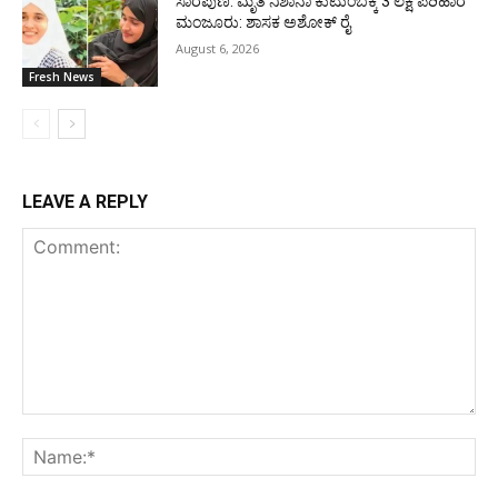
ಸಾರೆಪುಣಿ: ಮೃತ ನಿಶಾನಾ ಕುಟುಂಬಕ್ಕೆ 3 ಲಕ್ಷ ಪರಿಹಾರ
ಮಂಜೂರು: ಶಾಸಕ ಅಶೋಕ್ ರೈ
August 6, 2026
Fresh News
LEAVE A REPLY
Comment:
Na