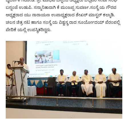
ಬನ್ನಂಜೆ ಉಡುಪಿ. ಸನ್ಮಾನಿತಾರಾಗಿ ಕೆ ಮಂಜಪ್ಪ ಸುವರ್ಣ.ಸಂಸ್ಥೆ ಯ ಗೌರವ
ಅಧ್ಯಕ್ಷರಾದ ಯು ನಾರಾಯಣ ಉಪಾಧ್ಯಕ್ಷರಾದ ಶೇಖರ್ ಮಾಸ್ಟರ್ ಕಲ್ಮಾಡಿ.
ಚಲನ ಚಿತ್ರ ನಟ ಹಾಗೂ ಸಂಸ್ಥೆ ಯ ವಿಶ್ವಸ್ಥ ರಾದ ಸೂರ್ಯೋದಯ್ ಪೆರಂಪಲ್ಲಿ
ವೇದಿಕೆ ಯಲ್ಲಿ ಉಪಸ್ಥಿತರಿದ್ದರು.