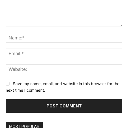
Comment:
Na
Ema
Web
Save my name, email, and website in this browser for the
next time I comment.
MOST POPULAR