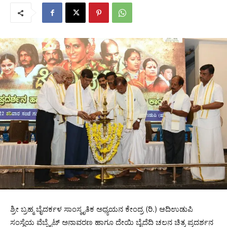
ಶ್ರೀ ಬ್ರಹ್ಮ ಬೈದರ್ಕಳ ಸಾಂಸ್ಕೃತಿಕ ಅಧ್ಯಯನ ಕೇಂದ್ರ (ರಿ.) ಆದಿಉಡುಪಿ
ಸಂಸ್ಥೆಯ ವೆಬ್ಸೈಟ್ ಅನಾವರಣ ಹಾಗೂ ದೇಯಿ ಬೈದೆದಿ ಚಲನ ಚಿತ್ರ ಪ್ರದರ್ಶನ