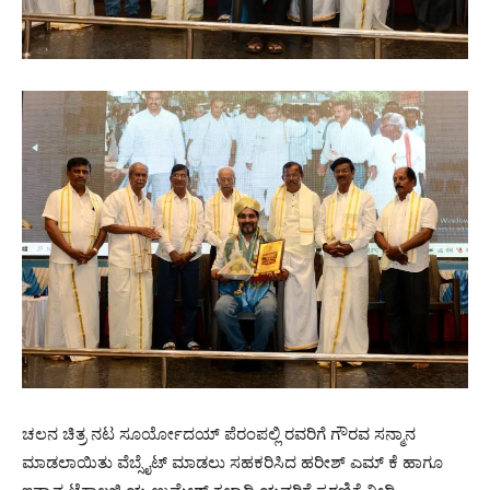
ಚಲನ ಚಿತ್ರ ನಟ ಸೂರ್ಯೋದಯ್ ಪೆರಂಪಲ್ಲಿ ರವರಿಗೆ ಗೌರವ ಸನ್ಮಾನ
ಮಾಡಲಾಯಿತು ವೆಬ್ಸೈಟ್ ಮಾಡಲು ಸಹಕರಿಸಿದ ಹರೀಶ್ ಎಮ್ ಕೆ ಹಾಗೂ