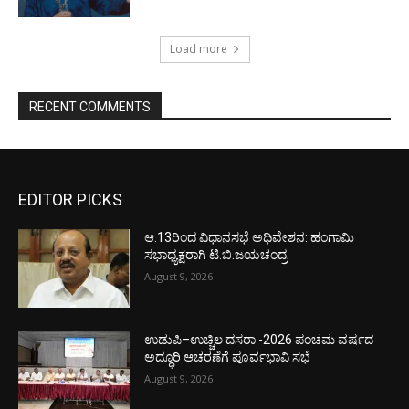
Load more
RECENT COMMENTS
EDITOR PICKS
ಆ.13ರಿಂದ ವಿಧಾನಸಭೆ ಅಧಿವೇಶನ: ಹಂಗಾಮಿ
ಸಭಾಧ್ಯಕ್ಷರಾಗಿ ಟಿ.ಬಿ.ಜಯಚಂದ್ರ
August 9, 2026
ಉಡುಪಿ–ಉಚ್ಚಿಲ ದಸರಾ -2026 ಪಂಚಮ ವರ್ಷದ
ಅದ್ಧೂರಿ ಆಚರಣೆಗೆ ಪೂರ್ವಭಾವಿ ಸಭೆ
August 9, 2026