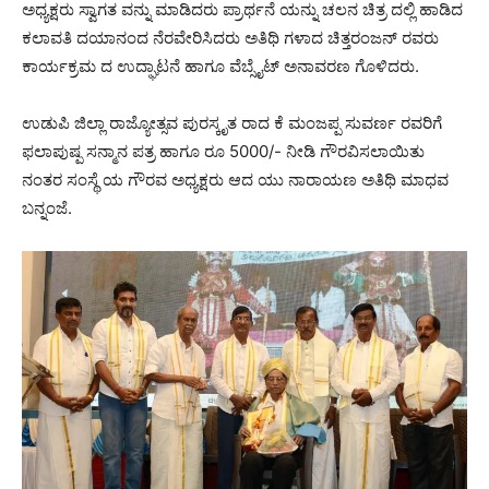
ಅಧ್ಯಕ್ಷರು ಸ್ವಾಗತ ವನ್ನು ಮಾಡಿದರು ಪ್ರಾರ್ಥನೆ ಯನ್ನು ಚಲನ ಚಿತ್ರ ದಲ್ಲಿ ಹಾಡಿದ
ಕಲಾವತಿ ದಯಾನಂದ ನೆರವೇರಿಸಿದರು ಅತಿಥಿ ಗಳಾದ ಚಿತ್ತರಂಜನ್ ರವರು
ಕಾರ್ಯಕ್ರಮ ದ ಉದ್ಘಾಟನೆ ಹಾಗೂ ವೆಬ್ಸೈಟ್ ಅನಾವರಣ ಗೊಳಿದರು.
ಉಡುಪಿ ಜಿಲ್ಲಾ ರಾಜ್ಯೋತ್ಸವ ಪುರಸ್ಕೃತ ರಾದ ಕೆ ಮಂಜಪ್ಪ ಸುವರ್ಣ ರವರಿಗೆ
ಫಲಾಪುಷ್ಪ ಸನ್ಮಾನ ಪತ್ರ ಹಾಗೂ ರೂ 5000/- ನೀಡಿ ಗೌರವಿಸಲಾಯಿತು
ನಂತರ ಸಂಸ್ಥೆ ಯ ಗೌರವ ಅಧ್ಯಕ್ಷರು ಆದ ಯು ನಾರಾಯಣ ಅತಿಥಿ ಮಾಧವ
ಬನ್ನಂಜೆ.