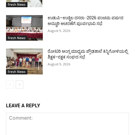
Fresh News
ಉಡುಪಿ–ಉಚ್ಚಿಲ ದಸರಾ -2026 ಪಂಚಮ ವರ್ಷದ
ಅದ್ಧೂರಿ ಆಚರಣೆಗೆ ಪೂರ್ವಭಾವಿ ಸಭೆ
August 9, 2026
Fresh News
ರೋಟರಿ ಆಂಗ್ಲ ಮಾಧ್ಯಮ ಪ್ರೌಢಶಾಲೆ ಕಿನ್ನಿಗೋಳಿಯಲ್ಲಿ
ಶಿಕ್ಷಕ–ರಕ್ಷಕ ಸಂಘದ ಸಭೆ
August 9, 2026
Fresh News
LEAVE A REPLY