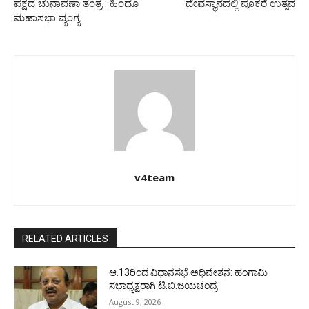
ಪಕ್ಷದ ಚುನಾವಣಾ ತಂತ್ರ : ಹಿಂದೂ
ದೇವಸ್ಥಾನದಲ್ಲಿ ಪೂಕರೆ ಉತ್ಸವ
ಮಹಾಸಭಾ ವ್ಯಂಗ್ಯ
v4team
RELATED ARTICLES
ಆ.13ರಿಂದ ವಿಧಾನಸಭೆ ಅಧಿವೇಶನ: ಹಂಗಾಮಿ
ಸಭಾಧ್ಯಕ್ಷರಾಗಿ ಟಿ.ಬಿ.ಜಯಚಂದ್ರ
August 9, 2026