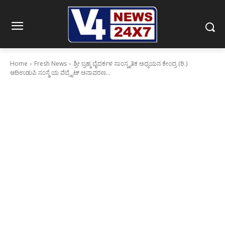
Home
Fresh News
ಶ್ರೀ ಬ್ರಹ್ಮ ಬೈದರ್ಕಳ ಸಾಂಸ್ಕೃತಿಕ ಅಧ್ಯಯನ ಕೇಂದ್ರ (ರಿ.)
ಆದಿಉಡುಪಿ ಸಂಸ್ಥೆ ಯ ವೆಬ್ಸೈಟ್ ಅನಾವರಣ...