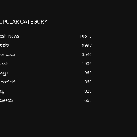
OPULAR CATEGORY
resh News
10618
ರಾವಳಿ
9997
ಂಗಳೂರು
3546
ಡುಪಿ
1906
ತ್ತೂರು
969
ೂಡಬಿದರೆ
860
ಜ್ಯ
829
ಾಜಕೀಯ
662