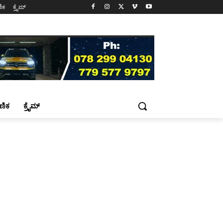
ಷಣಿಕ
ಕ್ರೈಮ್
್ಷಣಿಕ
ಕ್ರೈಮ್