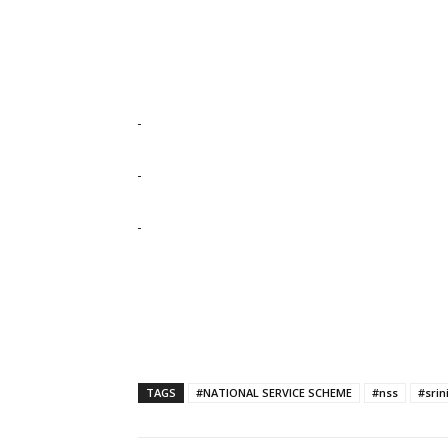
TAGS
#NATIONAL SERVICE SCHEME
#nss
#srin