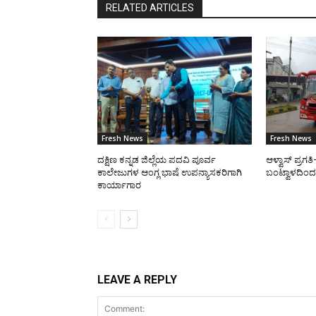
RELATED ARTICLES
Fresh News
Fresh News
ದಕ್ಷಿಣ ಕನ್ನಡ ಜಿಲ್ಲೆಯ ಪದವಿ ಪೂರ್ವ
ಆಳ್ವಾಸ್ ಪ್ರಗ
ಕಾಲೇಜುಗಳ ಆಂಗ್ಲ ಭಾಷೆ ಉಪನ್ಯಾಸಕರಿಗಾಗಿ
ಬಂಟ್ವಾಳದಿಂದ 
ಕಾರ್ಯಾಗಾರ
LEAVE A REPLY