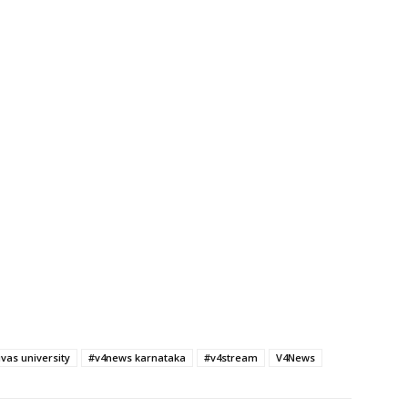
ivas university
#v4news karnataka
#v4stream
V4News