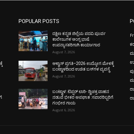
POPULAR POSTS
P
ದಕ್ಷಿಣ ಕನ್ನಡ ಜಿಲ್ಲೆಯ ಪದವಿ ಪೂರ್ವ
F
ಕಾಲೇಜುಗಳ ಆಂಗ್ಲ ಭಾಷೆ
ಕ
ಉಪನ್ಯಾಸಕರಿಗಾಗಿ ಕಾರ್ಯಾಗಾರ
August 7, 2026
ಮ
ಉ
ಕೆ
ಆಳ್ವಾಸ್ ಪ್ರಗತಿ–2026 ಉದ್ಯೋಗ ಮೇಳಕ್ಕೆ
ಬಂಟ್ವಾಳದಿಂದ ಉಚಿತ ಬಸ್‌ಗಳ ವ್ಯವಸ್ಥೆ
ಪು
August 7, 2026
ಮ
ರಾ
ಬಂಟ್ವಾಳ: ಟಿಪ್ಪರ್ ಲಾರಿ- ದ್ವಿಚಕ್ರ ವಾಹನ
ಗೆ
ನಡುವೆ ಭೀಕರ ಅಪಘಾತ :ಸವಾರರಿಬ್ಬರಿಗೆ
ರ
ಗಂಭೀರ ಗಾಯ
August 6, 2026