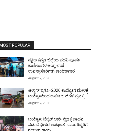
MOST POPULAR
ದಕ್ಷಿಣ ಕನ್ನಡ ಜಿಲ್ಲೆಯ ಪದವಿ ಪೂರ್ವ
ಕಾಲೇಜುಗಳ ಆಂಗ್ಲ ಭಾಷೆ
ಉಪನ್ಯಾಸಕರಿಗಾಗಿ ಕಾರ್ಯಾಗಾರ
August 7, 2026
ಆಳ್ವಾಸ್ ಪ್ರಗತಿ–2026 ಉದ್ಯೋಗ ಮೇಳಕ್ಕೆ
ಬಂಟ್ವಾಳದಿಂದ ಉಚಿತ ಬಸ್‌ಗಳ ವ್ಯವಸ್ಥೆ
August 7, 2026
ಬಂಟ್ವಾಳ: ಟಿಪ್ಪರ್ ಲಾರಿ- ದ್ವಿಚಕ್ರ ವಾಹನ
ನಡುವೆ ಭೀಕರ ಅಪಘಾತ :ಸವಾರರಿಬ್ಬರಿಗೆ
ಗಂಭೀರ ಗಾಯ