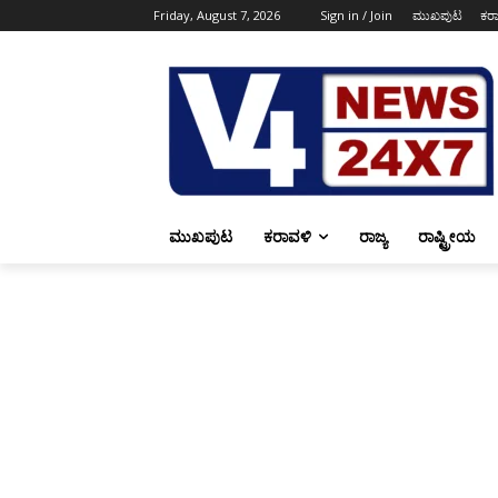
Friday, August 7, 2026
Sign in / Join
ಮುಖಪುಟ
ಕರ
ಮುಖಪುಟ
ಕರಾವಳಿ
ರಾಜ್ಯ
ರಾಷ್ಟ್ರೀಯ