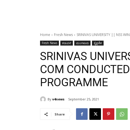
Home
Fresh News
SRINIVAS UNIVERSITY || NSS 
Fresh News
ಕರಾವಳಿ
ಮಂಗಳೂರು
ಶೈಕ್ಷಣಿಕ
SRINIVAS UNIVERS
COM CONDUCTED
PROGRAMME
By
v4news
September 25, 2021
Share