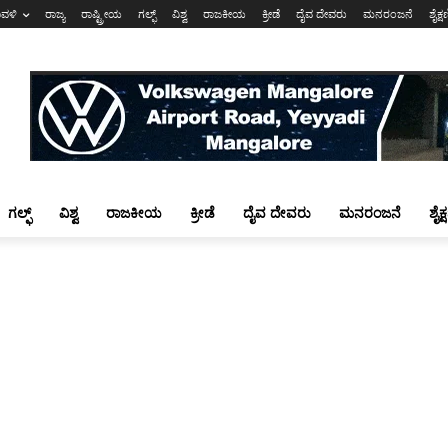
ಾವಳಿ
ರಾಜ್ಯ
ರಾಷ್ಟ್ರೀಯ
ಗಲ್ಫ್
ವಿಶ್ವ
ರಾಜಕೀಯ
ಕ್ರೀಡೆ
ದೈವ ದೇವರು
ಮನರಂಜನೆ
ಶೈಕ್
ಗಲ್ಫ್
ವಿಶ್ವ
ರಾಜಕೀಯ
ಕ್ರೀಡೆ
ದೈವ ದೇವರು
ಮನರಂಜನೆ
ಶೈಕ