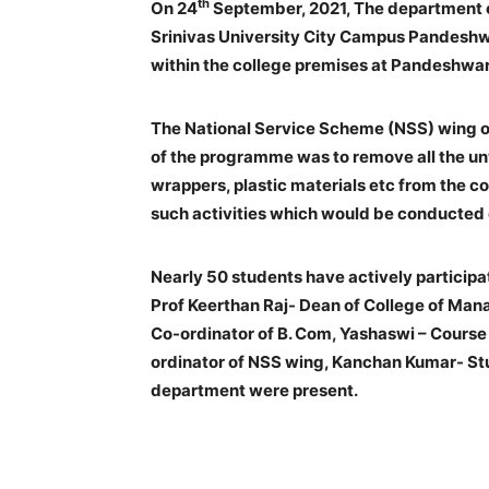
th
On 24
September, 2021, The department 
Srinivas University City Campus Pandes
within the college premises at Pandeshwar
The National Service Scheme (NSS) wing o
of the programme was to remove all the u
wrappers, plastic materials etc from the c
such activities which would be conducted o
Nearly 50 students have actively particip
Prof Keerthan Raj- Dean of College of Ma
Co-ordinator of B. Com, Yashaswi – Course 
ordinator of NSS wing, Kanchan Kumar- Stu
department were present.