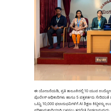
ಈ ಯೋಜನೆಯಡಿ, ಪ್ರತಿ ತಾಲೂಕಿನಲ್ಲಿ 10 ಯುವ ಉದ್ಯೋಗಾಕಾಂಕ
ಪೊಲೀಸ್ ಅಧಿಕಾರಿಗಳು ಹಾಗೂ 5 ಪತ್ರಕರ್ತರು ಸೇರಿದಂತೆ 
ಒಟ್ಟು 10,000 ಫಲಾನುಭವಿಗಳಿಗೆ AI ಶಿಕ್ಷಣ ಕಿಟ್ಗಳನ್ನು ಉಚಿತ
ಪರಿಣಾಮಕಾರಿಯಾಗಿ ಬಳಸಲು ತರಬೇತಿ ನೀಡಲಾಗುವುದು. ಈ