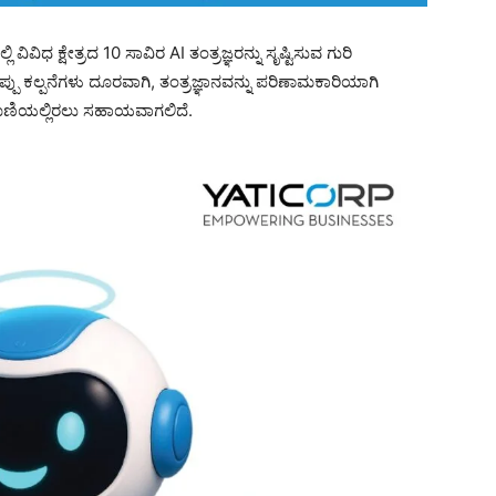
ವಿಧ ಕ್ಷೇತ್ರದ 10 ಸಾವಿರ AI ತಂತ್ರಜ್ಞರನ್ನು ಸೃಷ್ಟಿಸುವ ಗುರಿ
ಪ್ಪು ಕಲ್ಪನೆಗಳು ದೂರವಾಗಿ, ತಂತ್ರಜ್ಞಾನವನ್ನು ಪರಿಣಾಮಕಾರಿಯಾಗಿ
ೂಣಿಯಲ್ಲಿರಲು ಸಹಾಯವಾಗಲಿದೆ.