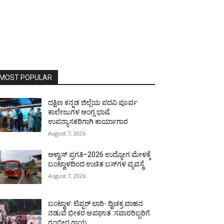
MOST POPULAR
ದಕ್ಷಿಣ ಕನ್ನಡ ಜಿಲ್ಲೆಯ ಪದವಿ ಪೂರ್ವ
ಕಾಲೇಜುಗಳ ಆಂಗ್ಲ ಭಾಷೆ
ಉಪನ್ಯಾಸಕರಿಗಾಗಿ ಕಾರ್ಯಾಗಾರ
August 7, 2026
ಆಳ್ವಾಸ್ ಪ್ರಗತಿ–2026 ಉದ್ಯೋಗ ಮೇಳಕ್ಕೆ
ಬಂಟ್ವಾಳದಿಂದ ಉಚಿತ ಬಸ್‌ಗಳ ವ್ಯವಸ್ಥೆ
August 7, 2026
ಬಂಟ್ವಾಳ: ಟಿಪ್ಪರ್ ಲಾರಿ- ದ್ವಿಚಕ್ರ ವಾಹನ
ನಡುವೆ ಭೀಕರ ಅಪಘಾತ :ಸವಾರರಿಬ್ಬರಿಗೆ
ಗಂಭೀರ ಗಾಯ