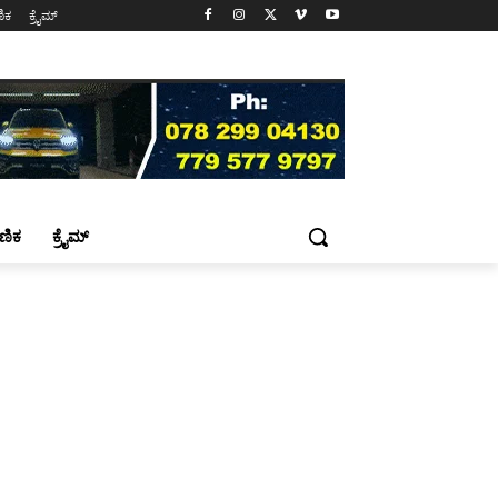
ಷಣಿಕ
ಕ್ರೈಮ್
್ಷಣಿಕ
ಕ್ರೈಮ್