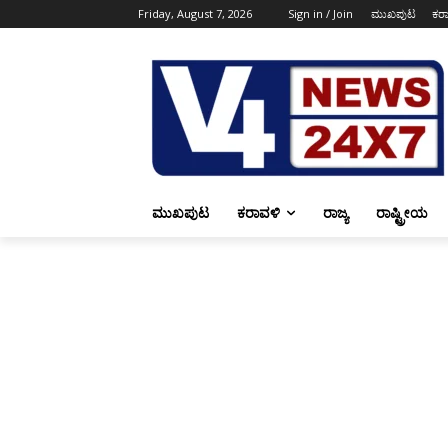
Friday, August 7, 2026
Sign in / Join
ಮುಖಪುಟ
ಕರ
ಮುಖಪುಟ
ಕರಾವಳಿ
ರಾಜ್ಯ
ರಾಷ್ಟ್ರೀಯ