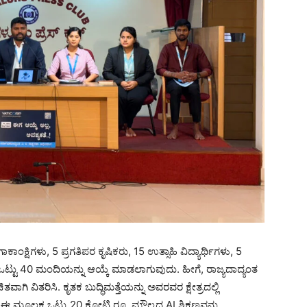
್ಷಿಗಳು, 5 ಪ್ರಗತಿಪರ ಕೃಷಿಕರು, 15 ಉತ್ಸಾಹಿ ವಿದ್ಯಾರ್ಥಿಗಳು, 5
ಒಟ್ಟು 40 ಮಂದಿಯನ್ನು ಆಯ್ಕೆ ಮಾಡಲಾಗುವುದು. ಹೀಗೆ, ರಾಜ್ಯದಾದ್ಯಂತ
ವಾಗಿ ವಿತರಿಸಿ. ಕೃತಕ ಬುದ್ಧಿಮತ್ತೆಯನ್ನು ಅವರವರ ಕ್ಷೇತ್ರದಲ್ಲಿ
 ಮೂಲಕ ಒಟ್ಟು 20 ಕೋಟಿ ರೂ. ಮೌಲ್ಯದ AI ಶಿಕ್ಷಣವನ್ನು