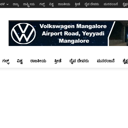
ಾವಳಿ
ರಾಜ್ಯ
ರಾಷ್ಟ್ರೀಯ
ಗಲ್ಫ್
ವಿಶ್ವ
ರಾಜಕೀಯ
ಕ್ರೀಡೆ
ದೈವ ದೇವರು
ಮನರಂಜನೆ
ಶೈಕ್
ಗಲ್ಫ್
ವಿಶ್ವ
ರಾಜಕೀಯ
ಕ್ರೀಡೆ
ದೈವ ದೇವರು
ಮನರಂಜನೆ
ಶೈಕ