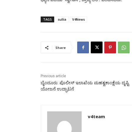
TAGS
sullia
V4News
Share
Previous article
ಬೈಂದೂರು: ಪೊಲೀಸ್‌ ಇಲಾಖೆಯ ಮಹತ್ವಕಾಂಕ್ಷೆಯ ದೃಷ್ಟಿ
ಯೋಜನೆ ಉದ್ಘಾಟನೆ
v4team