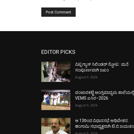
EDITOR PICKS
ವಿಟ್ಲ:ಗ್ಯಾಸ್ ಸಿಲಿಂಡರ್ ಸ್ಪೋಟ : ಮನೆ
ಸಂಪೂರ್ಣವಾಗಿ ಜಖಂ
August 9, 2026
ವಂಜಾರಕಟ್ಟೆ ಆಂಗ್ಲಮಾಧ್ಯಮ ಶಾಲೆಯಲ್ಲ
VEMS ಐಸಿರ–2026
August 9, 2026
ಆ.13ರಿಂದ ವಿಧಾನಸಭೆ ಅಧಿವೇಶನ:
ಹಂಗಾಮಿ ಸಭಾಧ್ಯಕ್ಷರಾಗಿ ಟಿ.ಬಿ.ಜಯಚಂದ
August 9, 2026