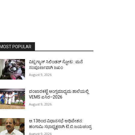
MOST POPULAR
ವಿಟ್ಲ:ಗ್ಯಾಸ್ ಸಿಲಿಂಡರ್ ಸ್ಪೋಟ : ಮನೆ
ಸಂಪೂರ್ಣವಾಗಿ ಜಖಂ
August 9, 2026
ವಂಜಾರಕಟ್ಟೆ ಆಂಗ್ಲಮಾಧ್ಯಮ ಶಾಲೆಯಲ್ಲಿ
VEMS ಐಸಿರ–2026
August 9, 2026
ಆ.13ರಿಂದ ವಿಧಾನಸಭೆ ಅಧಿವೇಶನ:
ಹಂಗಾಮಿ ಸಭಾಧ್ಯಕ್ಷರಾಗಿ ಟಿ.ಬಿ.ಜಯಚಂದ್ರ
August 9, 2026