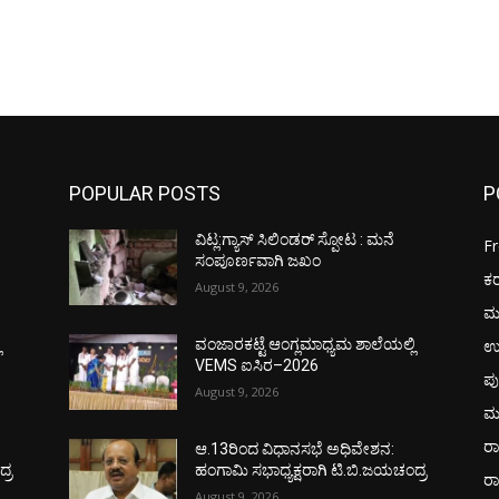
POPULAR POSTS
P
ವಿಟ್ಲ:ಗ್ಯಾಸ್ ಸಿಲಿಂಡರ್ ಸ್ಪೋಟ : ಮನೆ
F
ಸಂಪೂರ್ಣವಾಗಿ ಜಖಂ
ಕ
August 9, 2026
ಮ
ಉ
ಿ
ವಂಜಾರಕಟ್ಟೆ ಆಂಗ್ಲಮಾಧ್ಯಮ ಶಾಲೆಯಲ್ಲಿ
VEMS ಐಸಿರ–2026
ಪು
August 9, 2026
ಮ
ರಾ
ಆ.13ರಿಂದ ವಿಧಾನಸಭೆ ಅಧಿವೇಶನ:
್ರ
ಹಂಗಾಮಿ ಸಭಾಧ್ಯಕ್ಷರಾಗಿ ಟಿ.ಬಿ.ಜಯಚಂದ್ರ
ರ
August 9, 2026