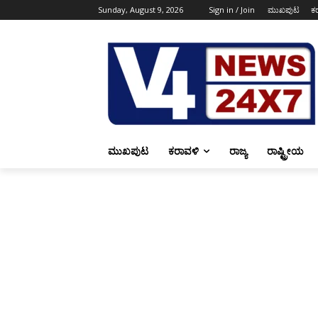
Sunday, August 9, 2026
Sign in / Join
ಮುಖಪುಟ
ಕ
ಮುಖಪುಟ
ಕರಾವಳಿ
ರಾಜ್ಯ
ರಾಷ್ಟ್ರೀಯ