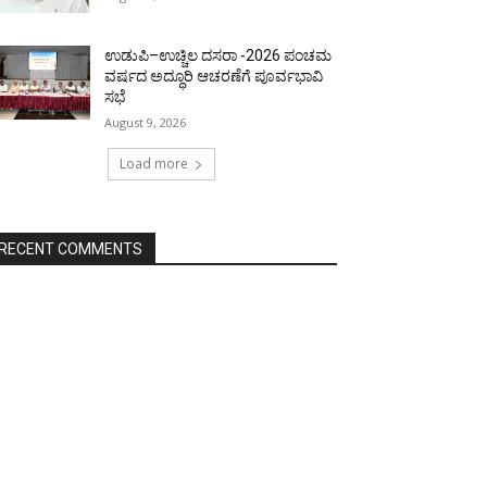
ಉಡುಪಿ–ಉಚ್ಚಿಲ ದಸರಾ -2026 ಪಂಚಮ
ವರ್ಷದ ಅದ್ಧೂರಿ ಆಚರಣೆಗೆ ಪೂರ್ವಭಾವಿ
ಸಭೆ
August 9, 2026
Load more
RECENT COMMENTS