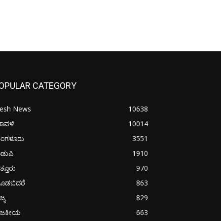
OPULAR CATEGORY
resh News
10638
ರಾವಳಿ
10014
ಂಗಳೂರು
3551
ಡುಪಿ
1910
ತ್ತೂರು
970
ೂಡಬಿದರೆ
863
ಜ್ಯ
829
ಾಜಕೀಯ
663