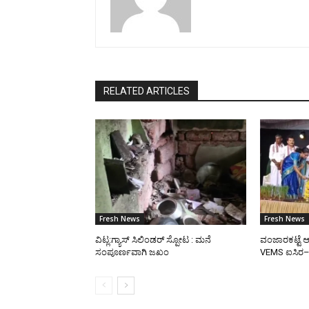
RELATED ARTICLES
Fresh News
Fresh News
ವಿಟ್ಲ:ಗ್ಯಾಸ್ ಸಿಲಿಂಡರ್ ಸ್ಪೋಟ : ಮನೆ
ವಂಜಾರಕಟ್ಟೆ ಆ
ಸಂಪೂರ್ಣವಾಗಿ ಜಖಂ
VEMS ಐಸಿರ