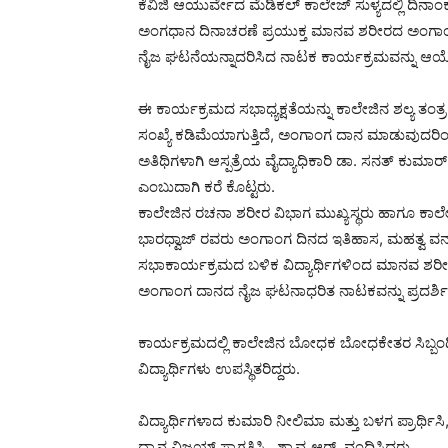
ಕೆವಿಜಿ ಆಯುರ್ವೇದ ಮೆಡಿಕಲ್ ಕಾಲೇಜ್ ಸುಳ್ಯದಲ್ಲಿ ದಿನ
ಅಂಗಧಾನ ದಿನಾಚರಣೆ ಪ್ರಯುಕ್ತ ಮಾನವ ಶರೀರದ ಅಂಗಾಂ
ನೈಜ ಘಟನೆಯನ್ನಾದರಿಸಿದ ನಾಟಕ ಕಾರ್ಯಕ್ರಮವನ್ನು ಆಯೋ
ಈ ಕಾರ್ಯಕ್ರಮದ ಸಭಾಧ್ಯಕ್ಷತೆಯನ್ನು ಕಾಲೇಜಿನ ಶಲ್ಯ ತಂತ
ಸಂಖ್ಯೆ ಕಡಿಮೆಯಾಗುತ್ತಿದೆ, ಅಂಗಾಂಗ ದಾನ ಮಾಡುವುದರಿಂ
ಅತಿಥಿಗಳಾಗಿ ಆಸ್ಪತ್ರೆಯ ವೈದ್ಯಾಧಿಕಾರಿ ಡಾ. ಸನತ್ ಕು
ಎಂಬುದಾಗಿ ಕರೆ ಕೊಟ್ಟರು.
ಕಾಲೇಜಿನ ರಚನಾ ಶರೀರ ವಿಭಾಗ ಮುಖ್ಯಸ್ಥರು ಹಾಗೂ ಕಾಲೇಜಿ
ಭಾರಧ್ವಾಜ್ ರವರು ಅಂಗಾಂಗ ದಿನದ ಇತಿಹಾಸ, ಮಹತ್ವ ವನ
ಸಭಾಕಾರ್ಯಕ್ರಮದ ಬಳಿಕ ವಿದ್ಯಾರ್ಥಿಗಳಿಂದ ಮಾನವ ಶರ
ಅಂಗಾಂಗ ದಾನದ ನೈಜ ಘಟನಾಧರಿತ ನಾಟಕವನ್ನು ಪ್ರದರ್ಶಿ
ಕಾರ್ಯಕ್ರಮದಲ್ಲಿ ಕಾಲೇಜಿನ ಬೋಧಕ ಬೋಧಕೇತರ ಸಿಬ್ಬಂದಿ ವ
ವಿದ್ಯಾರ್ಥಿಗಳು ಉಪಸ್ಥಿತರಿದ್ದರು.
ವಿದ್ಯಾರ್ಥಿಗಳಾದ ಕುಮಾರಿ ನೀಲಿಮಾ ಮತ್ತು ಬಳಗ ಪ್ರಾರ್ಥಿಸಿ
ಧ್ಯಾನ ವಿಜಯ್ ಸ್ವಾಗತಿಸಿ , ಶ್ರಾವ್ಯ ಆರ್. ವಂದಿಸಿದರು.