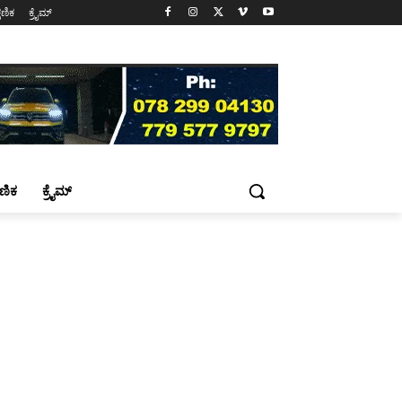
್ಷಣಿಕ
ಕ್ರೈಮ್
್ಷಣಿಕ
ಕ್ರೈಮ್