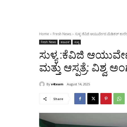
Home
Fresh News
ಸುಳ್ಯ :ಕೆವಿಜಿ ಆಯುರ್ವೇದ ಮೆಡಿಕಲ್ ಕಾಲೇಜ
Fresh News
ಕರಾವಳಿ
ಸುಳ್ಯ
ಸುಳ್ಯ :ಕೆವಿಜಿ ಆಯುರ
ಮತ್ತು ಆಸ್ಪತ್ರೆ: ವಿಶ್
By
v4team
August 14, 2025
Share