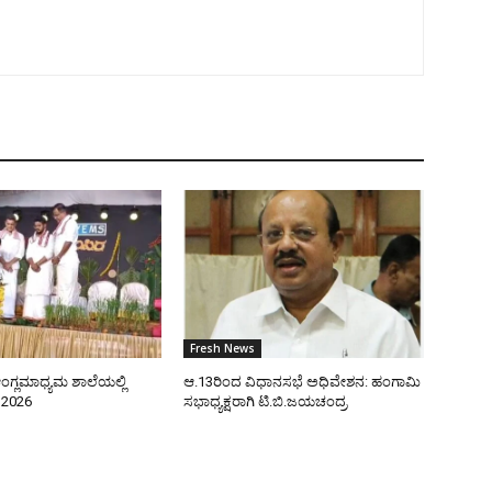
Fresh News
ಂಗ್ಲಮಾಧ್ಯಮ ಶಾಲೆಯಲ್ಲಿ
ಆ.13ರಿಂದ ವಿಧಾನಸಭೆ ಅಧಿವೇಶನ: ಹಂಗಾಮಿ
–2026
ಸಭಾಧ್ಯಕ್ಷರಾಗಿ ಟಿ.ಬಿ.ಜಯಚಂದ್ರ