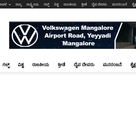
ರಾವಳಿ
ರಾಜ್ಯ
ರಾಷ್ಟ್ರೀಯ
ಗಲ್ಫ್
ವಿಶ್ವ
ರಾಜಕೀಯ
ಕ್ರೀಡೆ
ದೈವ ದೇವರು
ಮನರಂಜನೆ
ಶೈಕ
ಗಲ್ಫ್
ವಿಶ್ವ
ರಾಜಕೀಯ
ಕ್ರೀಡೆ
ದೈವ ದೇವರು
ಮನರಂಜನೆ
ಶೈಕ