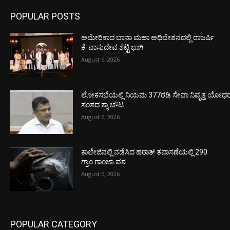
POPULAR POSTS
ಅಮೇರಿಕಾದ ಬಾನಾ ಮಹಾ ಅಧಿವೇಶನದಲ್ಲಿ ರಾಜರ್ಷಿ
ಕೆ. ವಾಸುದೇವ ಶೆಟ್ಟಿ ಭಾಗಿ
August 6, 2026
ಲೋಕಸಭೆಯಲ್ಲಿ ನಿಯಮ 377ರಡಿ ಸೇವಾ ನಿವೃತ್ತ ಯೋಧರ ಪ
ಸಂಸದ ಕ್ಯಾ.ಚೌಟ
August 6, 2026
ಕಾಲೇಜಿನಲ್ಲಿ ನಡೆಸಿದ ಹಠಾತ್ ತಪಾಸಣೆಯಲ್ಲಿ 290
ಗ್ರಾಂ ಗಾಂಜಾ ವಶ
August 5, 2026
POPULAR CATEGORY