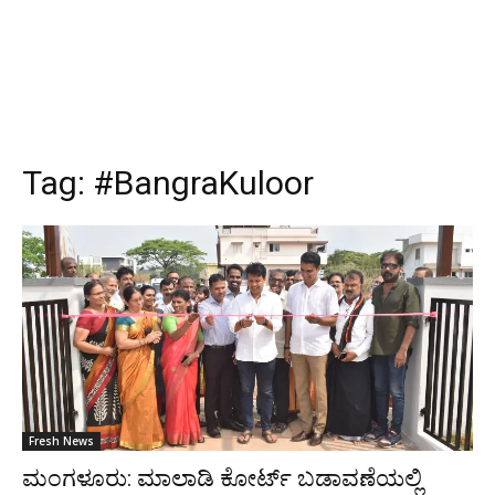
Tag:
#BangraKuloor
Fresh News
ಮಂಗಳೂರು: ಮಾಲಾಡಿ ಕೋರ್ಟ್ ಬಡಾವಣೆಯಲ್ಲಿ