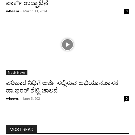
ಪಾರ್ಕ್ ಉದ್ಘಾಟನೆ
v4team
-
March 13, 2024
0
Fresh News
ಪರಿಹಾರ ನಿಧಿಗೆ ಅರ್ಜಿ ಸಲ್ಲಿಸುವ ಅಭಿಯಾನ:ಶಾಸಕ
ಡಾ.ಭರತ್ ಶೆಟ್ಟಿ ಚಾಲನೆ
v4news
-
June 3, 2021
0
MOST READ