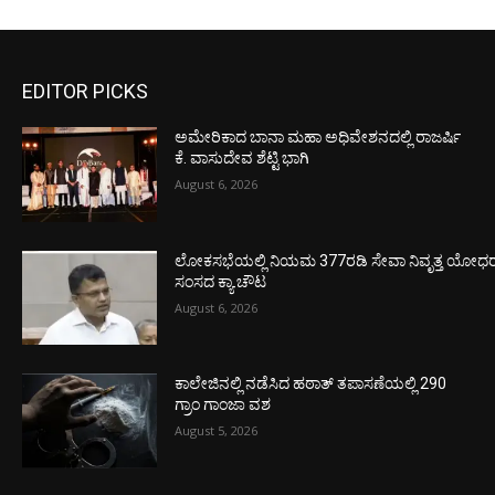
EDITOR PICKS
ಅಮೇರಿಕಾದ ಬಾನಾ ಮಹಾ ಅಧಿವೇಶನದಲ್ಲಿ ರಾಜರ್ಷಿ
ಕೆ. ವಾಸುದೇವ ಶೆಟ್ಟಿ ಭಾಗಿ
August 6, 2026
ಲೋಕಸಭೆಯಲ್ಲಿ ನಿಯಮ 377ರಡಿ ಸೇವಾ ನಿವೃತ್ತ ಯೋಧರ ಪ
ಸಂಸದ ಕ್ಯಾ.ಚೌಟ
August 6, 2026
ಕಾಲೇಜಿನಲ್ಲಿ ನಡೆಸಿದ ಹಠಾತ್ ತಪಾಸಣೆಯಲ್ಲಿ 290
ಗ್ರಾಂ ಗಾಂಜಾ ವಶ
August 5, 2026