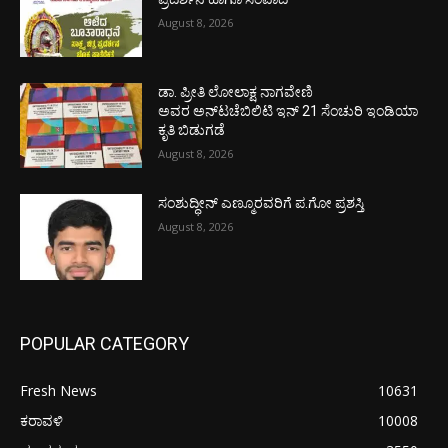
August 8, 2026
ಡಾ. ಪ್ರೀತಿ ಲೋಲಾಕ್ಷ ನಾಗವೇಣಿ
ಅವರ ಅನ್‌ಟಚೆಬಿಲಿಟಿ ಇನ್ 21 ಸೆಂಚುರಿ ಇಂಡಿಯಾ
ಕೃತಿ ಬಿಡುಗಡೆ
August 8, 2026
ಸಂಶುದ್ಧೀನ್ ಎಣ್ಮೂರವರಿಗೆ ಪ.ಗೋ ಪ್ರಶಸ್ತಿ
August 8, 2026
POPULAR CATEGORY
Fresh News
10631
ಕರಾವಳಿ
10008