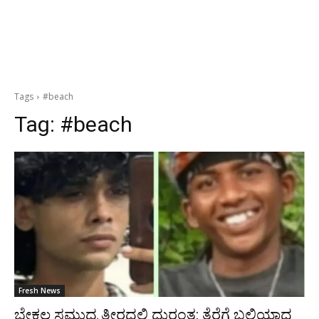
Tags
#beach
Tag:
#beach
Fresh News
ಬೇಕಲ ಸಮುದ್ರ ತೀರದಲ್ಲಿ ದುರಂತ: ತೆರೆಗೆ ಬಲಿಯಾದ