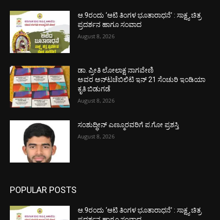
ಆ.9ರಂದು ‘ಆಟಿ ತಿಂಗಳ ಭೂತಾರಾಧನೆ’ : ಸಾಕ್ಷ್ಯ ಚಿತ್ರ
ಪ್ರದರ್ಶನ ಹಾಗೂ ಸಂವಾದ
August 8, 2026
ಡಾ. ಪ್ರೀತಿ ಲೋಲಾಕ್ಷ ನಾಗವೇಣಿ
ಅವರ ಅನ್‌ಟಚೆಬಿಲಿಟಿ ಇನ್ 21 ಸೆಂಚುರಿ ಇಂಡಿಯಾ
ಕೃತಿ ಬಿಡುಗಡೆ
August 8, 2026
ಸಂಶುದ್ಧೀನ್ ಎಣ್ಮೂರವರಿಗೆ ಪ.ಗೋ ಪ್ರಶಸ್ತಿ
August 8, 2026
POPULAR POSTS
ಆ.9ರಂದು ‘ಆಟಿ ತಿಂಗಳ ಭೂತಾರಾಧನೆ’ : ಸಾಕ್ಷ್ಯ ಚಿತ್ರ
ಪ್ರದರ್ಶನ ಹಾಗೂ ಸಂವಾದ