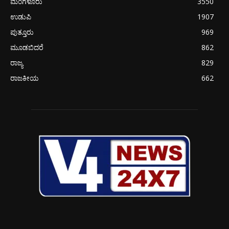
ಮಂಗಳೂರು
3550
ಉಡುಪಿ
1907
ಪುತ್ತೂರು
969
ಮೂಡಬಿದರೆ
862
ರಾಜ್ಯ
829
ರಾಜಕೀಯ
662