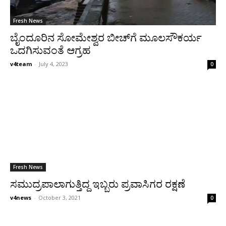
Fresh News
ಬೈಂದೂರಿನ ಸೋಮೇಶ್ವರ ಬೀಚ್‍ಗೆ ಮೂಲಸೌಕರ್ಯ
ಒದಗಿಸುವಂತೆ ಆಗ್ರಹ
v4team
-
July 4, 2023
0
Fresh News
ಸಮುದ್ರಪಾಲಾಗುತ್ತಿದ್ದ ಇಬ್ಬರು ಪ್ರವಾಸಿಗರ ರಕ್ಷಣೆ
v4news
-
October 3, 2021
0