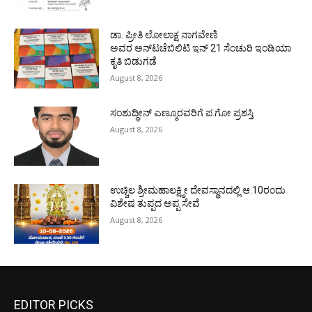
ಡಾ. ಪ್ರೀತಿ ಲೋಲಾಕ್ಷ ನಾಗವೇಣಿ
ಅವರ ಅನ್‌ಟಚೆಬಿಲಿಟಿ ಇನ್ 21 ಸೆಂಚುರಿ ಇಂಡಿಯಾ
ಕೃತಿ ಬಿಡುಗಡೆ
August 8, 2026
ಸಂಶುದ್ಧೀನ್ ಎಣ್ಮೂರವರಿಗೆ ಪ.ಗೋ ಪ್ರಶಸ್ತಿ
August 8, 2026
ಉಚ್ಚಿಲ ಶ್ರೀಮಹಾಲಕ್ಷ್ಮೀ ದೇವಸ್ಥಾನದಲ್ಲಿ ಆ.10ರಂದು
ವಿಶೇಷ ತುಪ್ಪದ ಅಪ್ಪ ಸೇವೆ
August 8, 2026
EDITOR PICKS