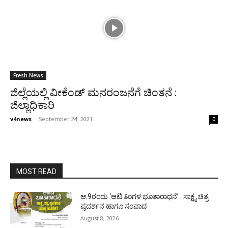
Fresh News
ಜಿಲ್ಲೆಯಲ್ಲಿ ವೀಕೆಂಡ್ ಮನರಂಜನೆಗೆ ಚಿಂತನೆ :
ಜಿಲ್ಲಾಧಿಕಾರಿ
v4news
-
September 24, 2021
0
MOST READ
ಆ.9ರಂದು ‘ಆಟಿ ತಿಂಗಳ ಭೂತಾರಾಧನೆ’ : ಸಾಕ್ಷ್ಯ ಚಿತ್ರ
ಪ್ರದರ್ಶನ ಹಾಗೂ ಸಂವಾದ
August 8, 2026