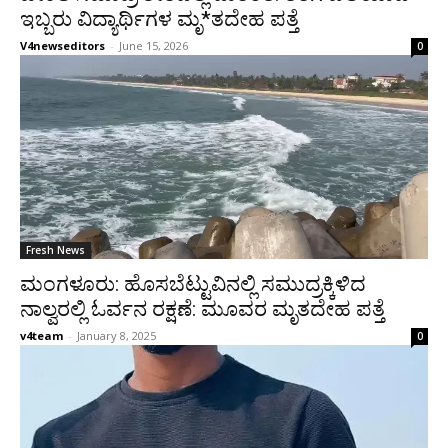
ಇಬ್ಬರು ವಿದ್ಯಾರ್ಥಿಗಳ ಮೃ*ತದೇಹ ಪತ್ತೆ
V4newseditors
-
June 15, 2026
0
Fresh News
ಮಂಗಳೂರು: ಹೊಸಬೆಟ್ಟುವಿನಲ್ಲಿ ಸಮುದ್ರಕ್ಕಿಳಿದ
ನಾಲ್ವರಲ್ಲಿ ಓರ್ವನ ರಕ್ಷಣೆ: ಮೂವರ ಮೃತದೇಹ ಪತ್ತೆ
v4team
-
January 8, 2025
0