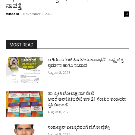
ನಾಪತ್ತೆ
v4team
-
November 2, 2022
0
MOST READ
ಆ.9ರಂದು ‘ಆಟಿ ತಿಂಗಳ ಭೂತಾರಾಧನೆ’ : ಸಾಕ್ಷ್ಯ ಚಿತ್ರ
ಪ್ರದರ್ಶನ ಹಾಗೂ ಸಂವಾದ
August 8, 2026
ಡಾ. ಪ್ರೀತಿ ಲೋಲಾಕ್ಷ ನಾಗವೇಣಿ
ಅವರ ಅನ್‌ಟಚೆಬಿಲಿಟಿ ಇನ್ 21 ಸೆಂಚುರಿ ಇಂಡಿಯಾ
ಕೃತಿ ಬಿಡುಗಡೆ
August 8, 2026
ಸಂಶುದ್ಧೀನ್ ಎಣ್ಮೂರವರಿಗೆ ಪ.ಗೋ ಪ್ರಶಸ್ತಿ
August 8, 2026