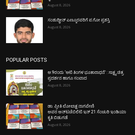
August 8, 2026
ಸಂಶುದ್ಧೀನ್ ಎಣ್ಮೂರವರಿಗೆ ಪ.ಗೋ ಪ್ರಶಸ್ತಿ
August 8, 2026
POPULAR POSTS
ಆ.9ರಂದು ‘ಆಟಿ ತಿಂಗಳ ಭೂತಾರಾಧನೆ’ : ಸಾಕ್ಷ್ಯ ಚಿತ್ರ
ಪ್ರದರ್ಶನ ಹಾಗೂ ಸಂವಾದ
August 8, 2026
ಡಾ. ಪ್ರೀತಿ ಲೋಲಾಕ್ಷ ನಾಗವೇಣಿ
ಅವರ ಅನ್‌ಟಚೆಬಿಲಿಟಿ ಇನ್ 21 ಸೆಂಚುರಿ ಇಂಡಿಯಾ
ಕೃತಿ ಬಿಡುಗಡೆ
August 8, 2026