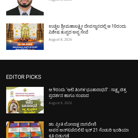
ಉಚ್ಚಿಲ ಶ್ರೀಮಹಾಲಕ್ಷ್ಮೀ ದೇವಸ್ಥಾನದಲ್ಲಿ ಆ.10ರಂದು
ವಿಶೇಷ ತುಪ್ಪದ ಅಪ್ಪ ಸೇವೆ
August 8, 2026
EDITOR PICKS
ಆ.9ರಂದು ‘ಆಟಿ ತಿಂಗಳ ಭೂತಾರಾಧನೆ’ : ಸಾಕ್ಷ್ಯ ಚಿತ್ರ
ಪ್ರದರ್ಶನ ಹಾಗೂ ಸಂವಾದ
August 8, 2026
ಡಾ. ಪ್ರೀತಿ ಲೋಲಾಕ್ಷ ನಾಗವೇಣಿ
ಅವರ ಅನ್‌ಟಚೆಬಿಲಿಟಿ ಇನ್ 21 ಸೆಂಚುರಿ ಇಂಡಿಯಾ
ಕೃತಿ ಬಿಡುಗಡೆ