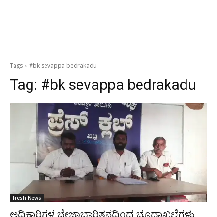
Tags
#bk sevappa bedrakadu
Tag:
#bk sevappa bedrakadu
Fresh News
ಅಧಿಕಾರಿಗಳ ಬೇಜಾಬ್ದಾರಿತನದಿಂದ ಭೂದಾಖಲೆಗಳು