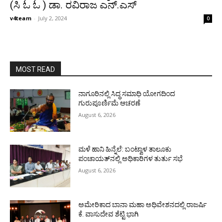
(ಸಿ ಓ ಓ ) ಡಾ. ರವಿರಾಜ ಎನ್.ಎಸ್
v4team
-
July 2, 2024
0
MOST READ
ನಾಗೂರಿನಲ್ಲಿ ಸಿದ್ಧ ಸಮಾಧಿ ಯೋಗದಿಂದ
ಗುರುಪೂರ್ಣಿಮೆ ಆಚರಣೆ
August 6, 2026
ಮಳೆ ಹಾನಿ ಹಿನ್ನೆಲೆ: ಬಂಟ್ವಾಳ ತಾಲೂಕು
ಪಂಚಾಯತ್‌ನಲ್ಲಿ ಅಧಿಕಾರಿಗಳ ತುರ್ತು ಸಭೆ
August 6, 2026
ಅಮೇರಿಕಾದ ಬಾನಾ ಮಹಾ ಅಧಿವೇಶನದಲ್ಲಿ ರಾಜರ್ಷಿ
ಕೆ. ವಾಸುದೇವ ಶೆಟ್ಟಿ ಭಾಗಿ