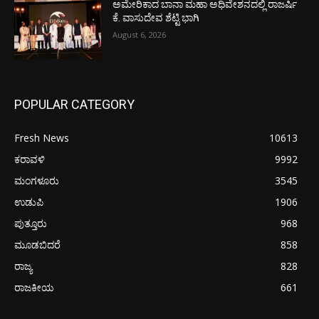
ಅಮೇರಿಕಾದ ಬಾನಾ ಮಹಾ ಅಧಿವೇಶನದಲ್ಲಿ ರಾಜರ್ಷಿ
ಕೆ. ವಾಸುದೇವ ಶೆಟ್ಟಿ ಭಾಗಿ
August 6, 2026
POPULAR CATEGORY
Fresh News
10613
ಕರಾವಳಿ
9992
ಮಂಗಳೂರು
3545
ಉಡುಪಿ
1906
ಪುತ್ತೂರು
968
ಮೂಡಬಿದರೆ
858
ರಾಜ್ಯ
828
ರಾಜಕೀಯ
661