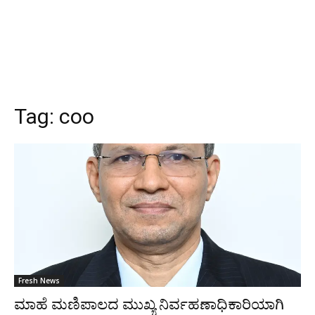
Tag:
coo
Fresh News
ಮಾಹೆ ಮಣಿಪಾಲದ ಮುಖ್ಯ ನಿರ್ವಹಣಾಧಿಕಾರಿಯಾಗಿ