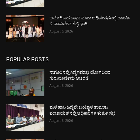
ಅಮೇರಿಕಾದ ಬಾನಾ ಮಹಾ ಅಧಿವೇಶನದಲ್ಲಿ ರಾಜರ್ಷಿ
ಕೆ. ವಾಸುದೇವ ಶೆಟ್ಟಿ ಭಾಗಿ
August 6, 2026
POPULAR POSTS
ನಾಗೂರಿನಲ್ಲಿ ಸಿದ್ಧ ಸಮಾಧಿ ಯೋಗದಿಂದ
ಗುರುಪೂರ್ಣಿಮೆ ಆಚರಣೆ
August 6, 2026
ಮಳೆ ಹಾನಿ ಹಿನ್ನೆಲೆ: ಬಂಟ್ವಾಳ ತಾಲೂಕು
ಪಂಚಾಯತ್‌ನಲ್ಲಿ ಅಧಿಕಾರಿಗಳ ತುರ್ತು ಸಭೆ
August 6, 2026