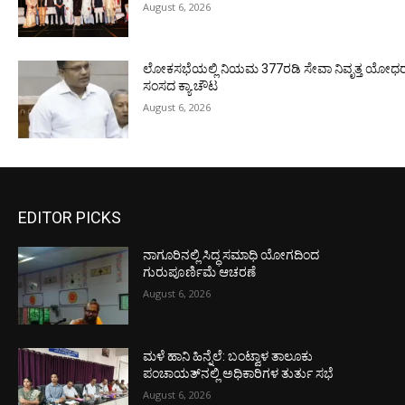
August 6, 2026
ಲೋಕಸಭೆಯಲ್ಲಿ ನಿಯಮ 377ರಡಿ ಸೇವಾ ನಿವೃತ್ತ ಯೋಧರ ಪ
ಸಂಸದ ಕ್ಯಾ.ಚೌಟ
August 6, 2026
EDITOR PICKS
ನಾಗೂರಿನಲ್ಲಿ ಸಿದ್ಧ ಸಮಾಧಿ ಯೋಗದಿಂದ
ಗುರುಪೂರ್ಣಿಮೆ ಆಚರಣೆ
August 6, 2026
ಮಳೆ ಹಾನಿ ಹಿನ್ನೆಲೆ: ಬಂಟ್ವಾಳ ತಾಲೂಕು
ಪಂಚಾಯತ್‌ನಲ್ಲಿ ಅಧಿಕಾರಿಗಳ ತುರ್ತು ಸಭೆ
August 6, 2026