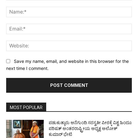
Comment:
Na
Ema
Web
Save my name, email, and website in this browser for the
next time I comment.
MOST POPULAR
ಪಡುಕುತ್ಯಾರು ಆನೆಗುಂದಿ ಸರಸ್ವತೀ ಪೀಠಕ್ಕೆ ವಿಶ್ವ ಹಿಂದೂ
ಪರಿಷತ್ ಅಂತರರಾಷ್ಟ್ರೀಯ ಅಧ್ಯಕ್ಷ ಅಲೋಕ್
ಕುಮಾರ್ ಭೇಟಿ