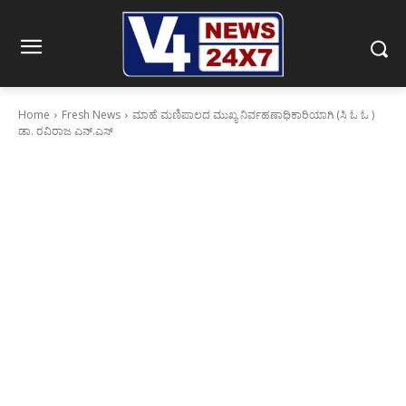
Home
Fresh News
ಮಾಹೆ ಮಣಿಪಾಲದ ಮುಖ್ಯ ನಿರ್ವಹಣಾಧಿಕಾರಿಯಾಗಿ (ಸಿ ಓ ಓ )
ಡಾ. ರವಿರಾಜ ಎನ್.ಎಸ್