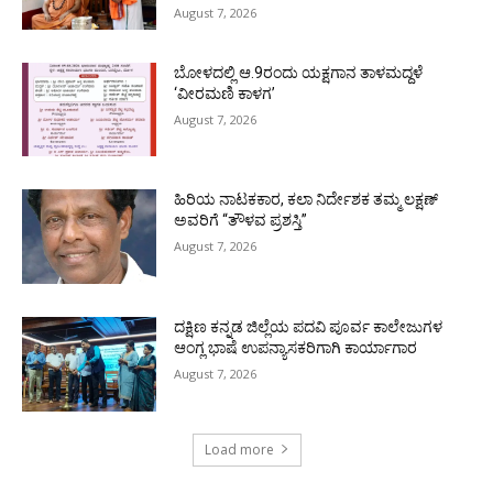
August 7, 2026
ಬೋಳದಲ್ಲಿ ಆ.9ರಂದು ಯಕ್ಷಗಾನ ತಾಳಮದ್ದಳೆ
‘ವೀರಮಣಿ ಕಾಳಗ’
August 7, 2026
ಹಿರಿಯ ನಾಟಕಕಾರ, ಕಲಾ ನಿರ್ದೇಶಕ ತಮ್ಮ ಲಕ್ಷಣ್
ಅವರಿಗೆ “ತೌಳವ ಪ್ರಶಸ್ತಿ”
August 7, 2026
ದಕ್ಷಿಣ ಕನ್ನಡ ಜಿಲ್ಲೆಯ ಪದವಿ ಪೂರ್ವ ಕಾಲೇಜುಗಳ
ಆಂಗ್ಲ ಭಾಷೆ ಉಪನ್ಯಾಸಕರಿಗಾಗಿ ಕಾರ್ಯಾಗಾರ
August 7, 2026
Load more