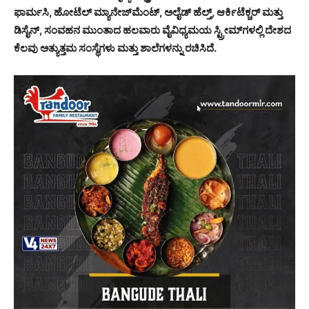
ಫಾರ್ಮಸಿ, ಹೋಟೆಲ್ ಮ್ಯಾನೇಜ್‌ಮೆಂಟ್, ಅಲೈಡ್ ಹೆಲ್ತ್, ಆರ್ಕಿಟೆಕ್ಚರ್ ಮತ್ತು
ಡಿಸೈನ್, ಸಂವಹನ ಮುಂತಾದ ಹಲವಾರು ವೈವಿಧ್ಯಮಯ ಸ್ಟ್ರೀಮ್‌ಗಳಲ್ಲಿ ದೇಶದ
ಕೆಲವು ಅತ್ಯುತ್ತಮ ಸಂಸ್ಥೆಗಳು ಮತ್ತು ಶಾಲೆಗಳನ್ನು ರಚಿಸಿದೆ.