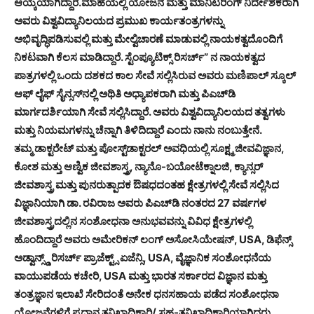
ಆಯ್ಕೆಯಾಗಿದ್ದಾರೆ.ಮಾಹೆಯಲ್ಲಿ ಯೋಜನೆ ಮತ್ತು ಮಾನಿಟರಿಂಗ್ ನಿರ್ದೇಶಕರಾಗಿ
ಅವರು ವಿಶ್ವವಿದ್ಯಾನಿಲಯದ ಪ್ರಮುಖ ಕಾರ್ಯತಂತ್ರಗಳನ್ನು
ಅಭಿವೃದ್ಧಿಪಡಿಸುವಲ್ಲಿ ಮತ್ತು ಮೇಲ್ವಿಚಾರಣೆ ಮಾಡುವಲ್ಲಿ ನಾಯಕತ್ವದೊಂದಿಗೆ
ನಿಕಟವಾಗಿ ಕೆಲಸ ಮಾಡಿದ್ದಾರೆ. ಸ್ಟೆಂಪ್ಯೂಟಿಕ್ಸ್ ರಿಸರ್ಚ್” ನ ನಾಯಕತ್ವದ
ಪಾತ್ರಗಳಲ್ಲಿ ಒಂದು ದಶಕದ ಕಾಲ ಸೇವೆ ಸಲ್ಲಿಸಿರುವ ಅವರು ಮಣಿಪಾಲ್ ಸ್ಕೂಲ್
ಆಫ್ ಲೈಫ್ ಸೈನ್ಸಸ್‌ನಲ್ಲಿ ಅಥಿತಿ ಅಧ್ಯಾಪಕರಾಗಿ ಮತ್ತು ಪಿಎಚ್‌ಡಿ
ಮಾರ್ಗದರ್ಶಿಯಾಗಿ ಸೇವೆ ಸಲ್ಲಿಸಿದ್ದಾರೆ. ಅವರು ವಿಶ್ವವಿದ್ಯಾನಿಲಯದ ತತ್ವಗಳು
ಮತ್ತು ನಿಯಮಗಳನ್ನು ಚೆನ್ನಾಗಿ ತಿಳಿದಿದ್ದಾರೆ ಎಂದು ನಾನು ನಂಬುತ್ತೇನೆ.
ತಮ್ಮ ಡಾಕ್ಟರೇಟ್ ಮತ್ತು ಪೋಸ್ಟ್‌ಡಾಕ್ಟರಲ್ ಅವಧಿಯಲ್ಲಿ ಸೂಕ್ಷ್ಮ ಜೀವವಿಜ್ಞಾನ,
ಕೋಶ ಮತ್ತು ಆಣ್ವಿಕ ಜೀವಶಾಸ್ತ್ರ, ನ್ಯಾನೊ-ಬಯೋಟೆಕ್ನಾಲಜಿ, ಕ್ಯಾನ್ಸರ್
ಜೀವಶಾಸ್ತ್ರ ಮತ್ತು ಪುನರುತ್ಪಾದಕ ಔಷಧದಂತಹ ಕ್ಷೇತ್ರಗಳಲ್ಲಿ ಸೇವೆ ಸಲ್ಲಿಸಿದ
ವಿಜ್ಞಾನಿಯಾಗಿ ಡಾ. ರವಿರಾಜ ಅವರು ಪಿಎಚ್‌ಡಿ ನಂತರದ 27 ವರ್ಷಗಳ
ಜೀವಶಾಸ್ತ್ರದಲ್ಲಿನ ಸಂಶೋಧನಾ ಅನುಭವವನ್ನು ವಿವಿಧ ಕ್ಷೇತ್ರಗಳಲ್ಲಿ
ಹೊಂದಿದ್ದಾರೆ ಅವರು ಅಮೇರಿಕನ್ ಲಂಗ್ ಅಸೋಸಿಯೇಷನ್, USA, ಡಿಫೆನ್ಸ್
ಅಡ್ವಾನ್ಸ್ಡ್ ರಿಸರ್ಚ್ ಪ್ರಾಜೆಕ್ಟ್ಸ್ ಏಜೆನ್ಸಿ, USA, ವೈಜ್ಞಾನಿಕ ಸಂಶೋಧನೆಯ
ವಾಯುಪಡೆಯ ಕಚೇರಿ, USA ಮತ್ತು ಭಾರತ ಸರ್ಕಾರದ ವಿಜ್ಞಾನ ಮತ್ತು
ತಂತ್ರಜ್ಞಾನ ಇಲಾಖೆ ಸೇರಿದಂತೆ ಅನೇಕ ಧನಸಹಾಯ ಪಡೆದ ಸಂಶೋಧನಾ
ಯೋಜನೆಗಳಿಗೆ ಪ್ರಧಾನ ತನಿಖಾಧಿಕಾರಿ/ ಸಹ-ತನಿಖಾಧಿಕಾರಿಯಾಗಿದ್ದರು.