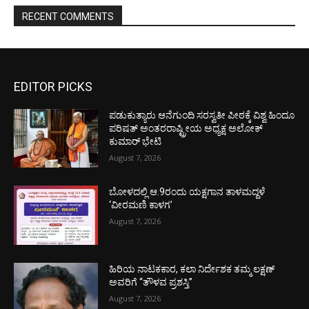
RECENT COMMENTS
EDITOR PICKS
ಪಡುಕುತ್ಯಾರು ಆನೆಗುಂದಿ ಸರಸ್ವತೀ ಪೀಠಕ್ಕೆ ವಿಶ್ವ ಹಿಂದೂ
ಪರಿಷತ್ ಅಂತರರಾಷ್ಟ್ರೀಯ ಅಧ್ಯಕ್ಷ ಅಲೋಕ್
ಕುಮಾರ್ ಭೇಟಿ
August 7, 2026
ಬೋಳದಲ್ಲಿ ಆ.9ರಂದು ಯಕ್ಷಗಾನ ತಾಳಮದ್ದಳೆ
‘ವೀರಮಣಿ ಕಾಳಗ’
August 7, 2026
ಹಿರಿಯ ನಾಟಕಕಾರ, ಕಲಾ ನಿರ್ದೇಶಕ ತಮ್ಮ ಲಕ್ಷಣ್
ಅವರಿಗೆ “ತೌಳವ ಪ್ರಶಸ್ತಿ”
August 7, 2026