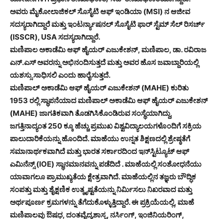
ಅವರು ಮೈಕೋಲಾಜಿಕಲ್ ಸೊಸೈಟಿ ಆಫ್ ಇಂಡಿಯಾ (MSI) ನ ಆಜೀವ
ಸದಸ್ಯರಾಗಿದ್ದಾರೆ ಮತ್ತು ಇಂಟರ್ನ್ಯಾಷನಲ್ ಸೊಸೈಟಿ ಫಾರ್ ಸ್ಟೆಮ್ ಸೆಲ್ ರಿಸರ್ಚ್
(ISSCR), USA ಸದಸ್ಯರಾಗಿದ್ದಾರೆ.
ಮಣಿಪಾಲ ಅಕಾಡೆಮಿ ಆಫ್ ಹೈಯರ್ ಎಜುಕೇಶನ್, ಮಣಿಪಾಲ, ಡಾ. ರವಿರಾಜ
ಎನ್.ಎಸ್ ಅವರನ್ನು ಅಭಿನಂದಿಸುತ್ತದೆ ಮತ್ತು ಅವರ ಹೊಸ ಜವಾಬ್ದಾರಿಯಲ್ಲಿ
ಯಶಸ್ಸು ಸಾಧಿಸಲಿ ಎಂದು ಹಾರೈಸುತ್ತದೆ.
ಮಣಿಪಾಲ್ ಅಕಾಡೆಮಿ ಆಫ್ ಹೈಯರ್ ಎಜುಕೇಶನ್ (MAHE) ಕುರಿತು
1953 ರಲ್ಲಿ ಸ್ಥಾಪನೆಯಾದ ಮಣಿಪಾಲ್ ಅಕಾಡೆಮಿ ಆಫ್ ಹೈಯರ್ ಎಜುಕೇಶನ್
(MAHE) ಜಾಗತಿಕವಾಗಿ ತೊಡಗಿಸಿಕೊಂಡಿರುವ ಸಂಸ್ಥೆಯಾಗಿದ್ದು,
ಜಗತ್ತಿನಾದ್ಯಂತ 250 ಕ್ಕೂ ಹೆಚ್ಚು ಪ್ರಮುಖ ವಿಶ್ವವಿದ್ಯಾಲಯಗಳೊಂದಿಗೆ ಸಕ್ರಿಯ
ಪಾಲುದಾರಿಕೆಯನ್ನು ಹೊಂದಿದೆ. ಮಾಹೆಯು ಉನ್ನತ ಶಿಕ್ಷಣದಲ್ಲಿ ಶ್ರೇಷ್ಠತೆಗೆ
ಸಮಾನಾರ್ಥಕವಾಗಿದೆ ಮತ್ತು ಭಾರತ ಸರ್ಕಾರದಿಂದ ಇನ್‌ಸ್ಟಿಟ್ಯೂಟ್ ಆಫ್
ಎಮಿನೆನ್ಸ್ (IOE) ಸ್ಥಾನಮಾನವನ್ನು ಪಡೆದಿದೆ . ಮಾಹೆಯಲ್ಲಿ ಸಂಶೋಧನೆಯು
ಯಾವಾಗಲೂ ಪ್ರಾಮುಖ್ಯತೆಯ ಕ್ಷೇತ್ರವಾಗಿದೆ. ಮಾಹೆಯಲ್ಲಿನ ತಜ್ಞರು ಬೌದ್ಧಿಕ
ಸಂಪತ್ತು ಮತ್ತು ಶೈಕ್ಷಣಿಕ ಉತ್ಕೃಷ್ಟತೆಯನ್ನು ನಿರ್ಮಿಸಲು ನಿಖರವಾದ ಮತ್ತು
ಅರ್ಥಪೂರ್ಣ ಕ್ರಮಗಳನ್ನು ತೆಗೆದುಕೊಳ್ಳುತ್ತಿದ್ದಾರೆ. ಈ ಪ್ರಕ್ರಿಯೆಯಲ್ಲಿ, ಮಾಹೆ
ಮಣಿಪಾಲವು ಔಷಧ, ದಂತವೈದ್ಯಶಾಸ್ತ್ರ, ನರ್ಸಿಂಗ್, ಇಂಜಿನಿಯರಿಂಗ್,