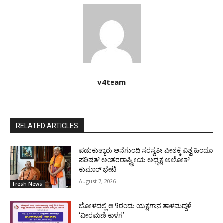
v4team
RELATED ARTICLES
ಪಡುಕುತ್ಯಾರು ಆನೆಗುಂದಿ ಸರಸ್ವತೀ ಪೀಠಕ್ಕೆ ವಿಶ್ವ ಹಿಂದೂ
ಪರಿಷತ್ ಅಂತರರಾಷ್ಟ್ರೀಯ ಅಧ್ಯಕ್ಷ ಅಲೋಕ್
ಕುಮಾರ್ ಭೇಟಿ
August 7, 2026
Fresh News
ಬೋಳದಲ್ಲಿ ಆ.9ರಂದು ಯಕ್ಷಗಾನ ತಾಳಮದ್ದಳೆ
‘ವೀರಮಣಿ ಕಾಳಗ’