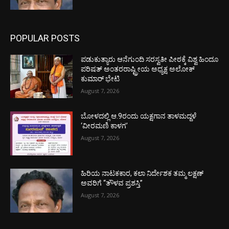
POPULAR POSTS
ಪಡುಕುತ್ಯಾರು ಆನೆಗುಂದಿ ಸರಸ್ವತೀ ಪೀಠಕ್ಕೆ ವಿಶ್ವ ಹಿಂದೂ
ಪರಿಷತ್ ಅಂತರರಾಷ್ಟ್ರೀಯ ಅಧ್ಯಕ್ಷ ಅಲೋಕ್
ಕುಮಾರ್ ಭೇಟಿ
August 7, 2026
ಬೋಳದಲ್ಲಿ ಆ.9ರಂದು ಯಕ್ಷಗಾನ ತಾಳಮದ್ದಳೆ
‘ವೀರಮಣಿ ಕಾಳಗ’
August 7, 2026
ಹಿರಿಯ ನಾಟಕಕಾರ, ಕಲಾ ನಿರ್ದೇಶಕ ತಮ್ಮ ಲಕ್ಷಣ್
ಅವರಿಗೆ “ತೌಳವ ಪ್ರಶಸ್ತಿ”
August 7, 2026