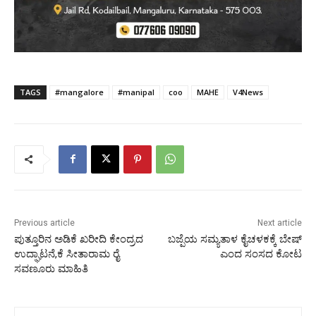
TAGS
#mangalore
#manipal
coo
MAHE
V4News
Previous article
Next article
ಪುತ್ತೂರಿನ ಅಡಿಕೆ ಖರೀದಿ ಕೇಂದ್ರದ
ಬಜ್ಪೆಯ ಸಮ್ಯತಾಳ ಕೈಚಳಕಕ್ಕೆ ಬೇಷ್
ಉದ್ಘಾಟನೆ,ಕೆ ಸೀತಾರಾಮ ರೈ
ಎಂದ ಸಂಸದ ಕೋಟ
ಸವಣೂರು ಮಾಹಿತಿ