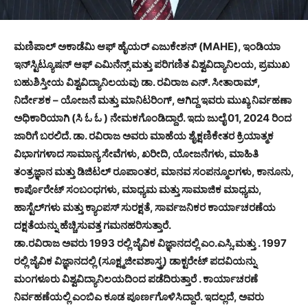
ಮಣಿಪಾಲ್ ಅಕಾಡೆಮಿ ಆಫ್ ಹೈಯರ್ ಎಜುಕೇಶನ್ (MAHE), ಇಂಡಿಯಾ
ಇನ್‌ಸ್ಟಿಟ್ಯೂಷನ್ ಆಫ್ ಎಮಿನೆನ್ಸ್ ಮತ್ತು ಪರಿಗಣಿತ ವಿಶ್ವವಿದ್ಯಾನಿಲಯ, ಪ್ರಮುಖ
ಬಹುಶಿಸ್ತೀಯ ವಿಶ್ವವಿದ್ಯಾನಿಲಯವು ಡಾ. ರವಿರಾಜ ಎನ್. ಸೀತಾರಾಮ್,
ನಿರ್ದೇಶಕ – ಯೋಜನೆ ಮತ್ತು ಮಾನಿಟರಿಂಗ್, ಆಗಿದ್ದ ಇವರು ಮುಖ್ಯ ನಿರ್ವಹಣಾ
ಅಧಿಕಾರಿಯಾಗಿ (ಸಿ ಓ ಓ ) ನೇಮಕಗೊಂಡಿದ್ದಾರೆ. ಇದು ಜುಲೈ 01, 2024 ರಿಂದ
ಜಾರಿಗೆ ಬರಲಿದೆ. ಡಾ. ರವಿರಾಜ ಅವರು ಮಾಹೆಯ ಶೈಕ್ಷಣಿಕೇತರ ಕ್ರಿಯಾತ್ಮಕ
ವಿಭಾಗಗಳಾದ ಸಾಮಾನ್ಯ ಸೇವೆಗಳು, ಖರೀದಿ, ಯೋಜನೆಗಳು, ಮಾಹಿತಿ
ತಂತ್ರಜ್ಞಾನ ಮತ್ತು ಡಿಜಿಟಲ್ ರೂಪಾಂತರ, ಮಾನವ ಸಂಪನ್ಮೂಲಗಳು, ಕಾನೂನು,
ಕಾರ್ಪೊರೇಟ್ ಸಂಬಂಧಗಳು, ಮಾಧ್ಯಮ ಮತ್ತು ಸಾಮಾಜಿಕ ಮಾಧ್ಯಮ,
ಹಾಸ್ಟೆಲ್‌ಗಳು ಮತ್ತು ಕ್ಯಾಂಪಸ್ ಸುರಕ್ಷತೆ, ಸಾರ್ವಜನಿಕರ ಕಾರ್ಯಾಚರಣೆಯ
ದಕ್ಷತೆಯನ್ನು ಹೆಚ್ಚಿಸುವತ್ತ ಗಮನಹರಿಸುತ್ತಾರೆ.
ಡಾ.ರವಿರಾಜ ಅವರು 1993 ರಲ್ಲಿ ಜೈವಿಕ ವಿಜ್ಞಾನದಲ್ಲಿ ಎಂ.ಎಸ್ಸಿ.ಮತ್ತು . 1997
ರಲ್ಲಿ ಜೈವಿಕ ವಿಜ್ಞಾನದಲ್ಲಿ (ಸೂಕ್ಷ್ಮಜೀವಶಾಸ್ತ್ರ) ಡಾಕ್ಟರೇಟ್ ಪದವಿಯನ್ನು
ಮಂಗಳೂರು ವಿಶ್ವವಿದ್ಯಾನಿಲಯದಿಂದ ಪಡೆದಿರುತ್ತಾರೆ . ಕಾರ್ಯಾಚರಣೆ
ನಿರ್ವಹಣೆಯಲ್ಲಿ ಎಂಬಿಎ ಕೂಡ ಪೂರ್ಣಗೊಳಿಸಿದ್ದಾರೆ. ಇದಲ್ಲದೆ, ಅವರು