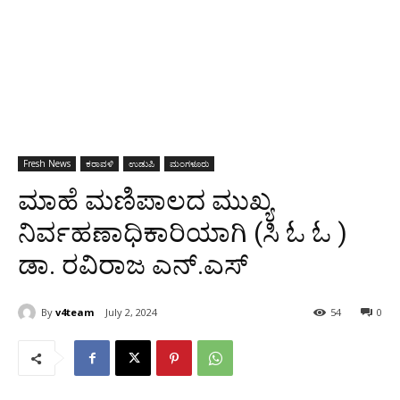
Fresh News
ಕರಾವಳಿ
ಉಡುಪಿ
ಮಂಗಳೂರು
ಮಾಹೆ ಮಣಿಪಾಲದ ಮುಖ್ಯ
ನಿರ್ವಹಣಾಧಿಕಾರಿಯಾಗಿ (ಸಿ ಓ ಓ )
ಡಾ. ರವಿರಾಜ ಎನ್.ಎಸ್
By
v4team
July 2, 2024
54
0