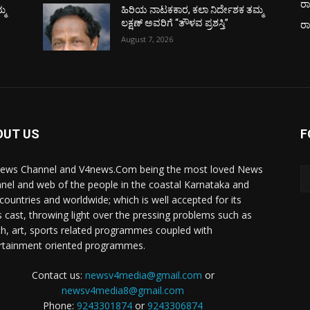
ರಾ
್ಮ
ಹಿರಿಯ ನಾಟಕಕಾರ, ಕಲಾ ನಿರ್ದೇಶಕ ತಮ್ಮ
ಲಕ್ಷಣ್ ಅವರಿಗೆ “ತೌಳವ ಪ್ರಶಸ್ತಿ”
ರ
August 7, 2026
OUT US
F
ews Channel and V4news.Com being the most loved News
nel and web of the people in the coastal Karnataka and
 countries and worldwide; which is well accepted for its
 cast, throwing light over the pressing problems such as
th, art, sports related programmes coupled with
rtainment oriented programmes.
Contact us:
newsv4media@gmail.com
or
newsv4media8@gmail.com
Phone:
9243301874
or
9243306874