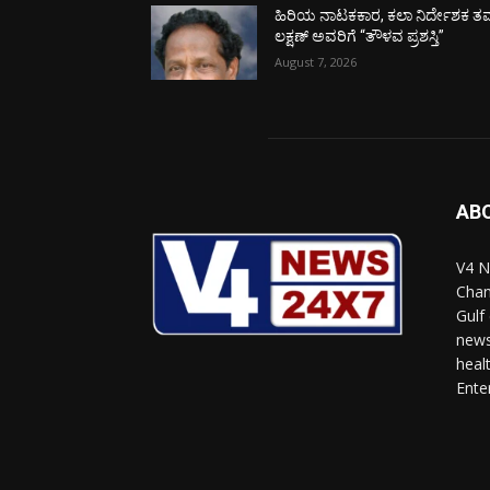
ಹಿರಿಯ ನಾಟಕಕಾರ, ಕಲಾ ನಿರ್ದೇಶಕ ತಮ
ಲಕ್ಷಣ್ ಅವರಿಗೆ “ತೌಳವ ಪ್ರಶಸ್ತಿ”
August 7, 2026
AB
V4 N
Chan
Gulf
news
heal
Ente