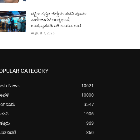
ದಕ್ಷಿಣ ಕನ್ನಡ ಜಿಲ್ಲೆಯ ಪದವಿ ಪೂರ್ವ
ಕಾಲೇಜುಗಳ ಆಂಗ್ಲ ಭಾಷೆ
ಉಪನ್ಯಾಸಕರಿಗಾಗಿ ಕಾರ್ಯಾಗಾರ
August 7, 2026
OPULAR CATEGORY
resh News
10621
ರಾವಳಿ
10000
ಂಗಳೂರು
3547
ಡುಪಿ
1906
ತ್ತೂರು
969
ೂಡಬಿದರೆ
860