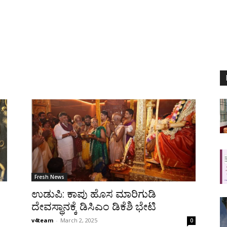
Fresh News
ಉಡುಪಿ: ಕಾಪು ಹೊಸ ಮಾರಿಗುಡಿ
ದೇವಸ್ಥಾನಕ್ಕೆ ಡಿಸಿಎಂ ಡಿಕೆಶಿ ಭೇಟಿ
v4team
-
March 2, 2025
0