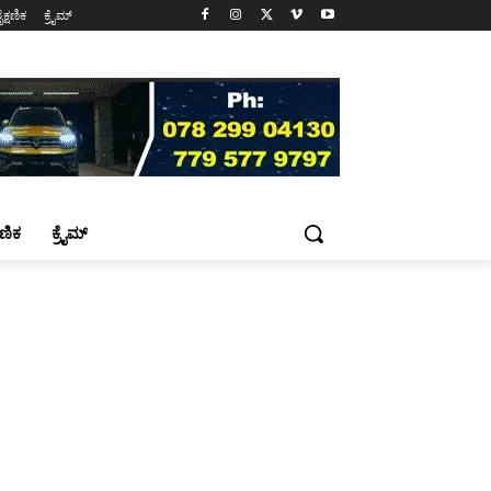
ೈಕ್ಷಣಿಕ
ಕ್ರೈಮ್
್ಷಣಿಕ
ಕ್ರೈಮ್