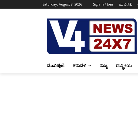
Saturday, August 8, 2026
Sign in / Join
ಮುಖಪುಟ
ಮುಖಪುಟ
ಕರಾವಳಿ
ರಾಜ್ಯ
ರಾಷ್ಟ್ರೀಯ