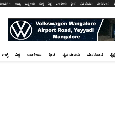
ಕರಾವಳಿ
ರಾಜ್ಯ
ರಾಷ್ಟ್ರೀಯ
ಗಲ್ಫ್
ವಿಶ್ವ
ರಾಜಕೀಯ
ಕ್ರೀಡೆ
ದೈವ ದೇವರು
ಮನರಂಜನೆ
ಶ
ಗಲ್ಫ್
ವಿಶ್ವ
ರಾಜಕೀಯ
ಕ್ರೀಡೆ
ದೈವ ದೇವರು
ಮನರಂಜನೆ
ಶೈಕ