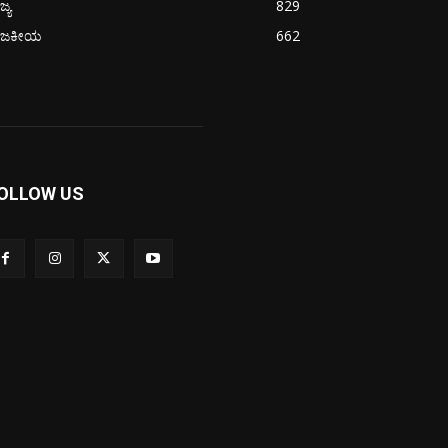
ಜ್ಯ
829
ಾಜಕೀಯ
662
OLLOW US