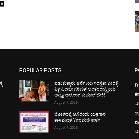
0
POPULAR POSTS
P
ಕೆ
ಪಡುಕುತ್ಯಾರು ಆನೆಗುಂದಿ ಸರಸ್ವತೀ ಪೀಠಕ್ಕೆ
F
ಯ
ವಿಶ್ವ ಹಿಂದೂ ಪರಿಷತ್ ಅಂತರರಾಷ್ಟ್ರೀಯ
ಕ
ಅಧ್ಯಕ್ಷ ಅಲೋಕ್ ಕುಮಾರ್ ಭೇಟಿ
August 7, 2026
ಮ
ಉ
ಬೋಳದಲ್ಲಿ ಆ.9ರಂದು ಯಕ್ಷಗಾನ
ತಾಳಮದ್ದಳೆ ‘ವೀರಮಣಿ ಕಾಳಗ’
ಪು
August 7, 2026
ಮ