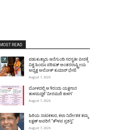
MOST READ
ಪಡುಕುತ್ಯಾರು ಆನೆಗುಂದಿ ಸರಸ್ವತೀ ಪೀಠಕ್ಕೆ
ವಿಶ್ವ ಹಿಂದೂ ಪರಿಷತ್ ಅಂತರರಾಷ್ಟ್ರೀಯ
ಅಧ್ಯಕ್ಷ ಅಲೋಕ್ ಕುಮಾರ್ ಭೇಟಿ
August 7, 2026
ಬೋಳದಲ್ಲಿ ಆ.9ರಂದು ಯಕ್ಷಗಾನ
ತಾಳಮದ್ದಳೆ ‘ವೀರಮಣಿ ಕಾಳಗ’
August 7, 2026
ಹಿರಿಯ ನಾಟಕಕಾರ, ಕಲಾ ನಿರ್ದೇಶಕ ತಮ್ಮ
ಲಕ್ಷಣ್ ಅವರಿಗೆ “ತೌಳವ ಪ್ರಶಸ್ತಿ”
August 7, 2026