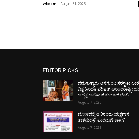
v4team
-
August 31, 2025
EDITOR PICKS
ಪಡುಕುತ್ಯಾರು ಆನೆಗುಂದಿ ಸರಸ್ವತೀ ಪೀಠಕ್
ವಿಶ್ವ ಹಿಂದೂ ಪರಿಷತ್ ಅಂತರರಾಷ್ಟ್ರೀ
ಅಧ್ಯಕ್ಷ ಅಲೋಕ್ ಕುಮಾರ್ ಭೇಟಿ
August 7, 2026
ಬೋಳದಲ್ಲಿ ಆ.9ರಂದು ಯಕ್ಷಗಾನ
ತಾಳಮದ್ದಳೆ ‘ವೀರಮಣಿ ಕಾಳಗ’
August 7, 2026