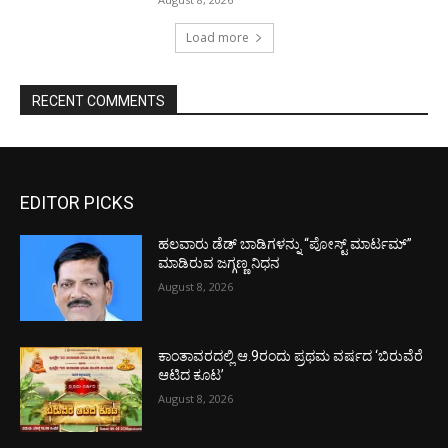
Load more
RECENT COMMENTS
EDITOR PICKS
ಹಲವಾರು ಡೆಡ್ ಬಾಡಿಗಳನ್ನು “ಪೋಸ್ಟ್ ಮಾರ್ಟಮ್”
ಮಾಡಿರುವ ಜಗ್ಗಣ್ಣ ನಿಧನ
August 8, 2026
ಕಾಂತಾವರದಲ್ಲಿ ಆ.9ರಂದು ಪ್ರಥಮ ವರ್ಷದ ‘ಬಿರುವೆರೆ
ಆಟಿದ ಕೂಟ’
August 8, 2026