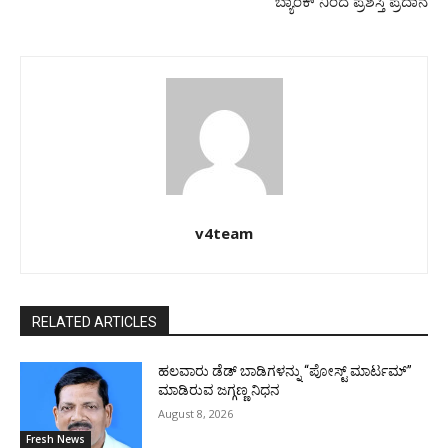
ಬ್ಯಾಂಕ್‌ ನಿಂದ ಪ್ರಶಸ್ತಿ ಪ್ರದಾನ
v4team
RELATED ARTICLES
ಹಲವಾರು ಡೆಡ್ ಬಾಡಿಗಳನ್ನು “ಪೋಸ್ಟ್ ಮಾರ್ಟಮ್”
ಮಾಡಿರುವ ಜಗ್ಗಣ್ಣ ನಿಧನ
August 8, 2026
Fresh News