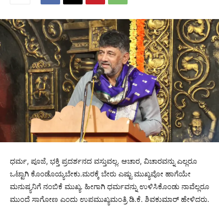
ಧರ್ಮ, ಪೂಜೆ, ಭಕ್ತಿ ಪ್ರದರ್ಶನದ ವಸ್ತುವಲ್ಲ. ಆಚಾರ, ವಿಚಾರವನ್ನು ಎಲ್ಲರೂ
ಒಟ್ಟಾಗಿ ಕೊಂಡೊಯ್ಯಬೇಕು.ಮರಕ್ಕೆ ಬೇರು ಎಷ್ಟು ಮುಖ್ಯವೋ ಹಾಗೆಯೇ
ಮನುಷ್ಯನಿಗೆ ನಂಬಿಕೆ ಮುಖ್ಯ. ಹೀಗಾಗಿ ಧರ್ಮವನ್ನು ಉಳಿಸಿಕೊಂಡು ನಾವೆಲ್ಲರೂ
ಮುಂದೆ ಸಾಗೋಣ ಎಂದು ಉಪಮುಖ್ಯಮಂತ್ರಿ ಡಿ.ಕೆ. ಶಿವಕುಮಾರ್‌ ಹೇಳಿದರು.