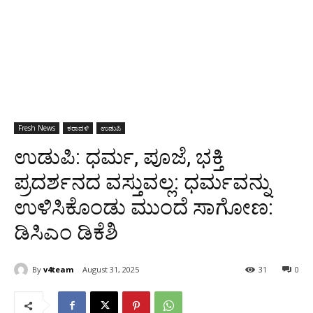
Fresh News
ಕರಾವಳಿ
ಉಡುಪಿ
ಉಡುಪಿ: ಧರ್ಮ, ಪೂಜೆ, ಭಕ್ತಿ
ಪ್ರದರ್ಶನದ ವಸ್ತುವಲ್ಲ: ಧರ್ಮವನ್ನು
ಉಳಿಸಿಕೊಂಡು ಮುಂದೆ ಸಾಗೋಣ:
ಡಿಸಿಎಂ ಡಿಕೆಶಿ
By
v4team
August 31, 2025
31
0