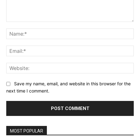
Comment:
Na
Ema
Web
Save my name, email, and website in this browser for the
next time I comment.
MOST POPULAR