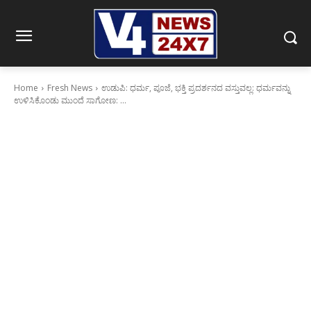
Home
Fresh News
ಉಡುಪಿ: ಧರ್ಮ, ಪೂಜೆ, ಭಕ್ತಿ ಪ್ರದರ್ಶನದ ವಸ್ತುವಲ್ಲ: ಧರ್ಮವನ್ನು
ಉಳಿಸಿಕೊಂಡು ಮುಂದೆ ಸಾಗೋಣ: ...