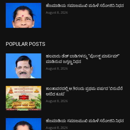
ಹೆಜಮಾಡಿಯ ಸಮಾಜಮುಖಿ ಮಹಿಳೆ ಸರೋಜಿನಿ ನಿಧನ
August 8, 2026
POPULAR POSTS
ಹಲವಾರು ಡೆಡ್ ಬಾಡಿಗಳನ್ನು “ಪೋಸ್ಟ್ ಮಾರ್ಟಮ್”
ಮಾಡಿರುವ ಜಗ್ಗಣ್ಣ ನಿಧನ
August 8, 2026
ಕಾಂತಾವರದಲ್ಲಿ ಆ.9ರಂದು ಪ್ರಥಮ ವರ್ಷದ ‘ಬಿರುವೆರೆ
ಆಟಿದ ಕೂಟ’
August 8, 2026
ಹೆಜಮಾಡಿಯ ಸಮಾಜಮುಖಿ ಮಹಿಳೆ ಸರೋಜಿನಿ ನಿಧನ
August 8, 2026