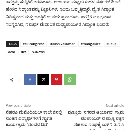
ಜಗತ್ತನ್ನು ಸುಸ್ಥಿತಿಗೆ ತರಬಹುದು. ಆಚಾರ್ಯ ಮಧ್ವರು ಬಹಳ ವರ್ಷಗಳ ಹಿಂದೆ
ಹೇಳಿದ ಸಿದ್ಧಾಂತವನ್ನು ವಿಜ್ಞಾನಿಗಳು ಇಂದು ಒಪ್ಪುತ್ತಿದ್ದಾರೆ. ದ್ವೆ„ತ ಸಿದ್ಧಾಂತ
ವಿಶಿಷ್ಟವಾದ ಮತ್ತು ಜಗತ್ತಿಗೆ ಉಪಯುಕ್ತವಾದುದು. ಜಗತ್ತಿಗೆ ಮಾನ್ಯವಾದ
ಸಂಸ್ಕರಿಸಿದ, ಸಮರ್ಥ ವೇದಾಂತ ಮಧ್ವಾಚಾರ್ಯರ ಸಿದ್ಧಾಂತ ಎಂದರು.
TAGS
#dk congress
#dkshivakumar
#mangalore
#udupi
dcm
dks
V4News
Previous article
Next article
ನೆಹರೂ ಮೆಮೊರಿಯಲ್ ಕಾಲೇಜಿನಲ್ಲಿ
ಪುತ್ತೂರು: ನಗರದ ಆರ್ಯಾಪು ಗ್ರಾಮ
ನೂತನ ವಿದ್ಯಾರ್ಥಿಗಳಿಗೆ ಸ್ವಾಗತ
ಪಂಚಾಯತ್ ನ ಪ್ರಾ.ಕೃ.ಪತ್ತಿನ
ಕಾರ್ಯಕ್ರಮ “ನಂದನ ದಿನ”
ಸಹಕಾರ ಸಂಘಕ್ಕೆ ಎಸ್.ಸಿ.ಡಿ.ಸಿ.ಸಿ