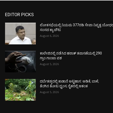
EDITOR PICKS
ಲೋಕಸಭೆಯಲ್ಲಿ ನಿಯಮ 377ರಡಿ ಸೇವಾ ನಿವೃತ್ತ ಯೋಧರ ಪ
ಸಂಸದ ಕ್ಯಾ.ಚೌಟ
August 6, 2026
ಕಾಲೇಜಿನಲ್ಲಿ ನಡೆಸಿದ ಹಠಾತ್ ತಪಾಸಣೆಯಲ್ಲಿ 290
ಗ್ರಾಂ ಗಾಂಜಾ ವಶ
August 5, 2026
ದರ್ಬೆತಡ್ಕದಲ್ಲಿ ಕಾಡಾನೆ ಅಟ್ಟಹಾಸ: ಅಡಿಕೆ, ಬಾಳೆ,
ತೆಂಗಿನ ತೋಟ ಧ್ವಂಸ; ರೈತರಲ್ಲಿ ಆತಂಕ
August 5, 2026