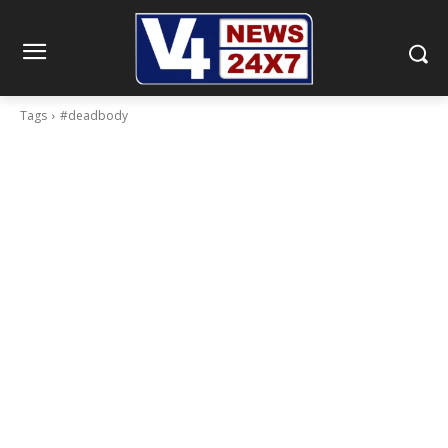
Tags
#deadbody