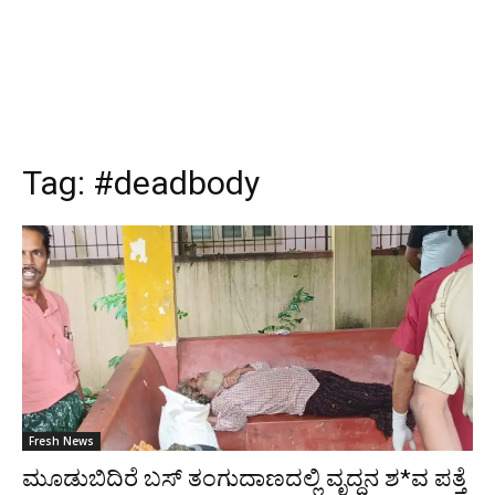
Tag:
#deadbody
Fresh News
ಮೂಡುಬಿದಿರೆ ಬಸ್ ತಂಗುದಾಣದಲ್ಲಿ ವೃದ್ಧನ ಶ*ವ ಪತ್ತೆ