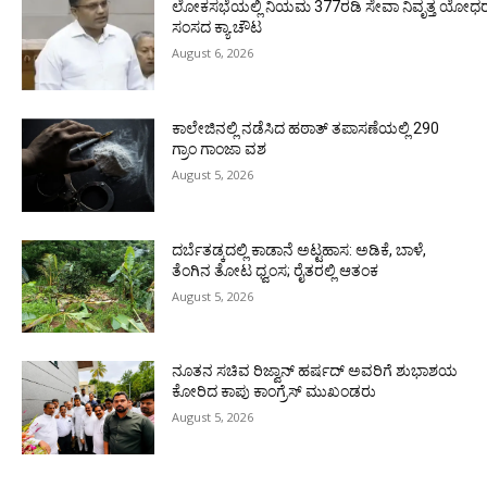
ಲೋಕಸಭೆಯಲ್ಲಿ ನಿಯಮ 377ರಡಿ ಸೇವಾ ನಿವೃತ್ತ ಯೋಧರ ಪ
ಸಂಸದ ಕ್ಯಾ.ಚೌಟ
August 6, 2026
ಕಾಲೇಜಿನಲ್ಲಿ ನಡೆಸಿದ ಹಠಾತ್ ತಪಾಸಣೆಯಲ್ಲಿ 290
ಗ್ರಾಂ ಗಾಂಜಾ ವಶ
August 5, 2026
ದರ್ಬೆತಡ್ಕದಲ್ಲಿ ಕಾಡಾನೆ ಅಟ್ಟಹಾಸ: ಅಡಿಕೆ, ಬಾಳೆ,
ತೆಂಗಿನ ತೋಟ ಧ್ವಂಸ; ರೈತರಲ್ಲಿ ಆತಂಕ
August 5, 2026
ನೂತನ ಸಚಿವ ರಿಜ್ವಾನ್ ಹರ್ಷದ್ ಅವರಿಗೆ ಶುಭಾಶಯ
ಕೋರಿದ ಕಾಪು ಕಾಂಗ್ರೆಸ್ ಮುಖಂಡರು
August 5, 2026