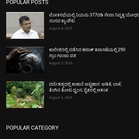
POPULAR POSTS
ಲೋಕಸಭೆಯಲ್ಲಿ ನಿಯಮ 377ರಡಿ ಸೇವಾ ನಿವೃತ್ತ ಯೋಧರ ಪ
ಸಂಸದ ಕ್ಯಾ.ಚೌಟ
August 6, 2026
ಕಾಲೇಜಿನಲ್ಲಿ ನಡೆಸಿದ ಹಠಾತ್ ತಪಾಸಣೆಯಲ್ಲಿ 290
ಗ್ರಾಂ ಗಾಂಜಾ ವಶ
August 5, 2026
ದರ್ಬೆತಡ್ಕದಲ್ಲಿ ಕಾಡಾನೆ ಅಟ್ಟಹಾಸ: ಅಡಿಕೆ, ಬಾಳೆ,
ತೆಂಗಿನ ತೋಟ ಧ್ವಂಸ; ರೈತರಲ್ಲಿ ಆತಂಕ
August 5, 2026
POPULAR CATEGORY