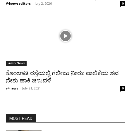
V4newseditors
-
July 2, 2026
0
Fresh News
ಕೊಂಚಾಡಿ ರಸ್ತೆಯಲ್ಲಿ ಗಲೀಜು ನೀರು: ಪಾಲಿಕೆಯ ಶವ
ನೇತು ಹಾಕಿ ಚಳುವಳಿ
v4news
-
July 21, 2021
0
MOST READ