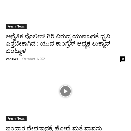
Fresh News
ಅನೈತಿಕ ಪೊಲೀಸ್ ಗಿರಿ ವಿರುದ್ಧ ಯುವಜನತೆ ಧ್ವನಿ
ಎತ್ತಬೇಕಾಗಿದೆ : ಯುವ ಕಾಂಗ್ರೆಸ್ ಅಧ್ಯಕ್ಷ ಲುಕ್ಮಾನ್
ಬಂಟ್ವಾಳ
v4news
-
October 1, 2021
0
Fresh News
ಭಂಡಾರ ದೇವಸ್ಥಾನಕ್ಕೆ ಹೋದ್ರೆ ಮತ್ತೆ ವಾಪಸು