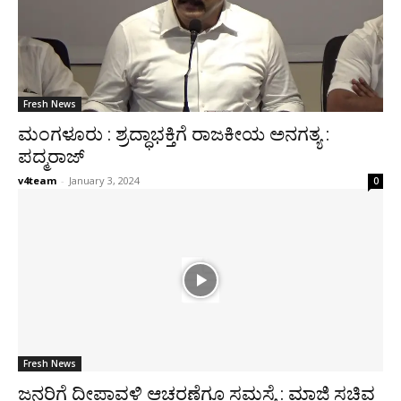
Fresh News
ಮಂಗಳೂರು : ಶ್ರದ್ಧಾಭಕ್ತಿಗೆ ರಾಜಕೀಯ ಅನಗತ್ಯ :
ಪದ್ಮರಾಜ್
v4team
-
January 3, 2024
0
Fresh News
ಜನರಿಗೆ ದೀಪಾವಳಿ ಆಚರಣೆಗೂ ಸಮಸ್ಯೆ : ಮಾಜಿ ಸಚಿವ