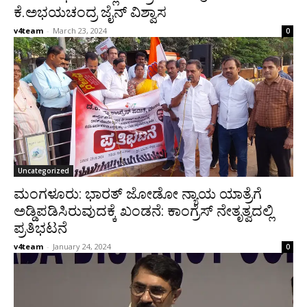
ಕೆ.ಅಭಯಚಂದ್ರ ಜೈನ್ ವಿಶ್ವಾಸ
v4team
-
March 23, 2024
0
Uncategorized
ಮಂಗಳೂರು: ಭಾರತ್ ಜೋಡೋ ನ್ಯಾಯ ಯಾತ್ರೆಗೆ
ಅಡ್ಡಿಪಡಿಸಿರುವುದಕ್ಕೆ ಖಂಡನೆ: ಕಾಂಗ್ರೆಸ್ ನೇತೃತ್ವದಲ್ಲಿ
ಪ್ರತಿಭಟನೆ
v4team
-
January 24, 2024
0