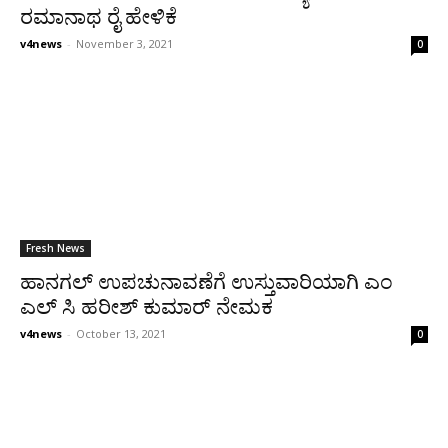
ರಮಾನಾಥ ರೈ ಹೇಳಿಕೆ
v4news
-
November 3, 2021
0
Fresh News
ಹಾನಗಲ್ ಉಪಚುನಾವಣೆಗೆ ಉಸ್ತುವಾರಿಯಾಗಿ ಎಂ
ಎಲ್ ಸಿ ಹರೀಶ್ ಕುಮಾರ್ ನೇಮಕ
v4news
-
October 13, 2021
0