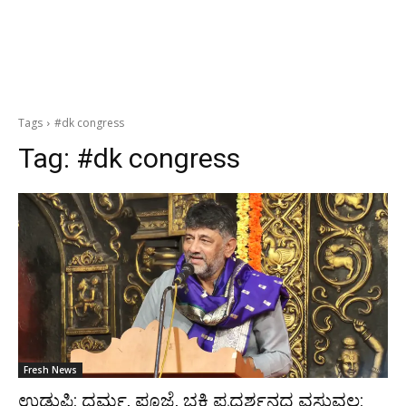
Tags
#dk congress
Tag:
#dk congress
Fresh News
ಉಡುಪಿ: ಧರ್ಮ, ಪೂಜೆ, ಭಕ್ತಿ ಪ್ರದರ್ಶನದ ವಸ್ತುವಲ್ಲ: