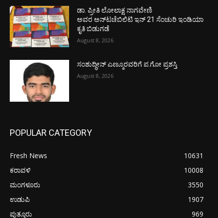
ಡಾ. ಪ್ರೀತಿ ಲೋಲಾಕ್ಷ ನಾಗವೇಣಿ
ಅವರ ಅನ್‌ಟಚೆಬಿಲಿಟಿ ಇನ್ 21 ಸೆಂಚುರಿ ಇಂಡಿಯಾ
ಕೃತಿ ಬಿಡುಗಡೆ
August 8, 2026
ಸಂಶುದ್ಧೀನ್ ಎಣ್ಮೂರವರಿಗೆ ಪ.ಗೋ ಪ್ರಶಸ್ತಿ
August 8, 2026
POPULAR CATEGORY
Fresh News
10631
ಕರಾವಳಿ
10008
ಮಂಗಳೂರು
3550
ಉಡುಪಿ
1907
ಪುತ್ತೂರು
969