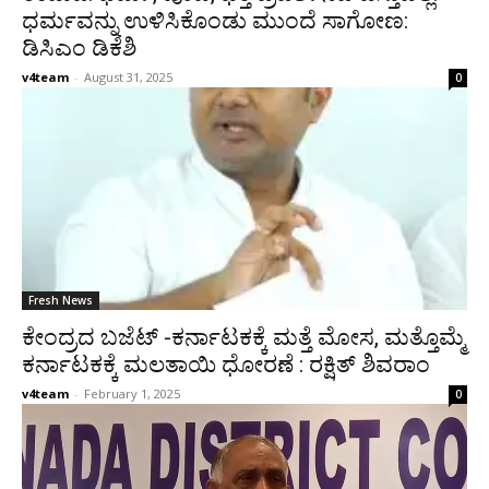
ಧರ್ಮವನ್ನು ಉಳಿಸಿಕೊಂಡು ಮುಂದೆ ಸಾಗೋಣ:
ಡಿಸಿಎಂ ಡಿಕೆಶಿ
v4team
-
August 31, 2025
0
Fresh News
ಕೇಂದ್ರದ ಬಜೆಟ್ -ಕರ್ನಾಟಕಕ್ಕೆ ಮತ್ತೆ ಮೋಸ, ಮತ್ತೊಮ್ಮೆ
ಕರ್ನಾಟಕಕ್ಕೆ ಮಲತಾಯಿ ಧೋರಣೆ : ರಕ್ಷಿತ್ ಶಿವರಾಂ
v4team
-
February 1, 2025
0