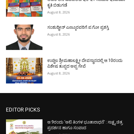
ಕೃತಿ ಬಿಡುಗಡೆ
August 8, 2026
ಸಂಶುದ್ಧೀನ್ ಎಣ್ಮೂರವರಿಗೆ ಪ.ಗೋ ಪ್ರಶಸ್ತಿ
August 8, 2026
ಉಚ್ಚಿಲ ಶ್ರೀಮಹಾಲಕ್ಷ್ಮೀ ದೇವಸ್ಥಾನದಲ್ಲಿ ಆ.10ರಂದು
ವಿಶೇಷ ತುಪ್ಪದ ಅಪ್ಪ ಸೇವೆ
August 8, 2026
EDITOR PICKS
ಆ.9ರಂದು ‘ಆಟಿ ತಿಂಗಳ ಭೂತಾರಾಧನೆ’ : ಸಾಕ್ಷ್ಯ ಚಿತ್ರ
ಪ್ರದರ್ಶನ ಹಾಗೂ ಸಂವಾದ