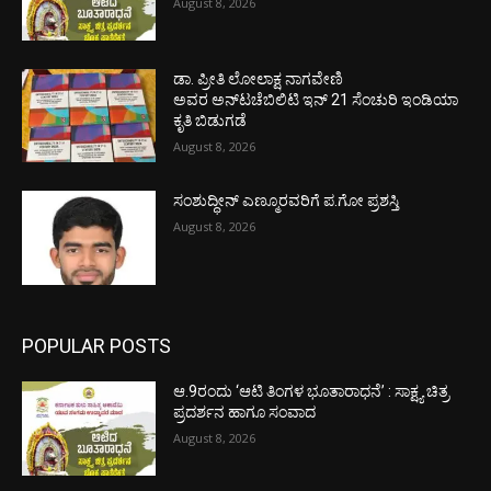
August 8, 2026
ಡಾ. ಪ್ರೀತಿ ಲೋಲಾಕ್ಷ ನಾಗವೇಣಿ
ಅವರ ಅನ್‌ಟಚೆಬಿಲಿಟಿ ಇನ್ 21 ಸೆಂಚುರಿ ಇಂಡಿಯಾ
ಕೃತಿ ಬಿಡುಗಡೆ
August 8, 2026
ಸಂಶುದ್ಧೀನ್ ಎಣ್ಮೂರವರಿಗೆ ಪ.ಗೋ ಪ್ರಶಸ್ತಿ
August 8, 2026
POPULAR POSTS
ಆ.9ರಂದು ‘ಆಟಿ ತಿಂಗಳ ಭೂತಾರಾಧನೆ’ : ಸಾಕ್ಷ್ಯ ಚಿತ್ರ
ಪ್ರದರ್ಶನ ಹಾಗೂ ಸಂವಾದ
August 8, 2026