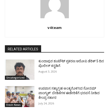
v4team
RELATED ARTICLES
ಕುಂದಾಪುರ ಶೂಟೌಟ್ ಪ್ರಕರಣ:ಆರೋಪಿ ಡೆರಿಕ್ 5 ದಿನ
ಪೊಲೀಸ್ ಕಸ್ಟಡಿಗೆ
August 3, 2026
Uncategorized
ಉಪವಾಸ ಸತ್ಯಾಗ್ರಹ ಅಂತ್ಯಗೊಳಿಸಿದ ಸೋನಮ್
ವಾಂಗ್ಚುಕ್: ಬೇಡಿಕೆಗಳ ಈಡೇರಿಕೆಗೆ ಭರವಸೆ ನೀಡಿದ
ಕೇಂದ್ರ ಸರ್ಕಾರ
July 24, 2026
Fresh News