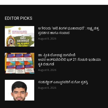
EDITOR PICKS
ಆ.9ರಂದು ‘ಆಟಿ ತಿಂಗಳ ಭೂತಾರಾಧನೆ’ : ಸಾಕ್ಷ್ಯ ಚಿತ್ರ
ಪ್ರದರ್ಶನ ಹಾಗೂ ಸಂವಾದ
August 8, 2026
ಡಾ. ಪ್ರೀತಿ ಲೋಲಾಕ್ಷ ನಾಗವೇಣಿ
ಅವರ ಅನ್‌ಟಚೆಬಿಲಿಟಿ ಇನ್ 21 ಸೆಂಚುರಿ ಇಂಡಿಯಾ
ಕೃತಿ ಬಿಡುಗಡೆ
August 8, 2026
ಸಂಶುದ್ಧೀನ್ ಎಣ್ಮೂರವರಿಗೆ ಪ.ಗೋ ಪ್ರಶಸ್ತಿ
August 8, 2026