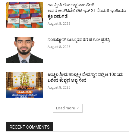
ಡಾ. ಪ್ರೀತಿ ಲೋಲಾಕ್ಷ ನಾಗವೇಣಿ
ಅವರ ಅನ್‌ಟಚೆಬಿಲಿಟಿ ಇನ್ 21 ಸೆಂಚುರಿ ಇಂಡಿಯಾ
ಕೃತಿ ಬಿಡುಗಡೆ
August 8, 2026
ಸಂಶುದ್ಧೀನ್ ಎಣ್ಮೂರವರಿಗೆ ಪ.ಗೋ ಪ್ರಶಸ್ತಿ
August 8, 2026
ಉಚ್ಚಿಲ ಶ್ರೀಮಹಾಲಕ್ಷ್ಮೀ ದೇವಸ್ಥಾನದಲ್ಲಿ ಆ.10ರಂದು
ವಿಶೇಷ ತುಪ್ಪದ ಅಪ್ಪ ಸೇವೆ
August 8, 2026
Load more
RECENT COMMENTS