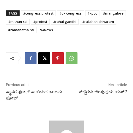
TAGS
#congress protest
#dk congress
#kpcc
#mangalore
#mithun rai
#protest
#rahul gandhi
#rakshith shivaram
#ramanatha rai
V4News
Previous article
Next article
ಸ್ಥಾವರ ಫೋನ್ ಸಾಯಿಸಿದ ಜಂಗಮ
ಹೆಬ್ಬೆರಳು ಚೀಪುವುದು ಯಾಕೆ?
ಫೋನ್