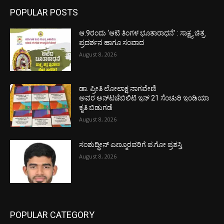
POPULAR POSTS
ಆ.9ರಂದು ‘ಆಟಿ ತಿಂಗಳ ಭೂತಾರಾಧನೆ’ : ಸಾಕ್ಷ್ಯ ಚಿತ್ರ
ಪ್ರದರ್ಶನ ಹಾಗೂ ಸಂವಾದ
August 8, 2026
ಡಾ. ಪ್ರೀತಿ ಲೋಲಾಕ್ಷ ನಾಗವೇಣಿ
ಅವರ ಅನ್‌ಟಚೆಬಿಲಿಟಿ ಇನ್ 21 ಸೆಂಚುರಿ ಇಂಡಿಯಾ
ಕೃತಿ ಬಿಡುಗಡೆ
August 8, 2026
ಸಂಶುದ್ಧೀನ್ ಎಣ್ಮೂರವರಿಗೆ ಪ.ಗೋ ಪ್ರಶಸ್ತಿ
August 8, 2026
POPULAR CATEGORY