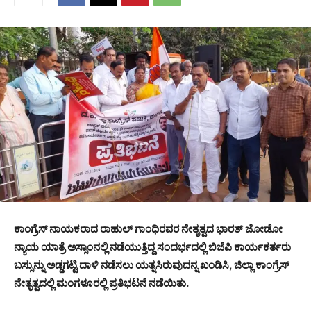
ಕಾಂಗ್ರೆಸ್ ನಾಯಕರಾದ ರಾಹುಲ್ ಗಾಂಧಿರವರ ನೇತೃತ್ವದ ಭಾರತ್ ಜೋಡೋ
ನ್ಯಾಯ ಯಾತ್ರೆ ಅಸ್ಸಾಂನಲ್ಲಿ ನಡೆಯುತ್ತಿದ್ದ ಸಂದರ್ಭದಲ್ಲಿ ಬಿಜೆಪಿ ಕಾರ್ಯಕರ್ತರು
ಬಸ್ಸುನ್ನು ಅಡ್ಡಗಟ್ಟಿ ದಾಳಿ ನಡೆಸಲು ಯತ್ನಸಿರುವುದನ್ನ ಖಂಡಿಸಿ, ಜಿಲ್ಲಾ ಕಾಂಗ್ರೆಸ್
ನೇತೃತ್ವದಲ್ಲಿ ಮಂಗಳೂರಲ್ಲಿ ಪ್ರತಿಭಟನೆ ನಡೆಯಿತು.