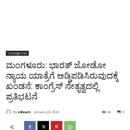
Uncategorized
ಮಂಗಳೂರು: ಭಾರತ್ ಜೋಡೋ
ನ್ಯಾಯ ಯಾತ್ರೆಗೆ ಅಡ್ಡಿಪಡಿಸಿರುವುದಕ್ಕೆ
ಖಂಡನೆ: ಕಾಂಗ್ರೆಸ್ ನೇತೃತ್ವದಲ್ಲಿ
ಪ್ರತಿಭಟನೆ
By
v4team
January 24, 2024
66
0