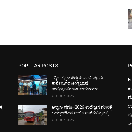
POPULAR POSTS
P
ದಕ್ಷಿಣ ಕನ್ನಡ ಜಿಲ್ಲೆಯ ಪದವಿ ಪೂರ್ವ
F
ಕಾಲೇಜುಗಳ ಆಂಗ್ಲ ಭಾಷೆ
ಕ
ಉಪನ್ಯಾಸಕರಿಗಾಗಿ ಕಾರ್ಯಾಗಾರ
August 7, 2026
ಮ
ಉ
ಕೆ
ಆಳ್ವಾಸ್ ಪ್ರಗತಿ–2026 ಉದ್ಯೋಗ ಮೇಳಕ್ಕೆ
ಬಂಟ್ವಾಳದಿಂದ ಉಚಿತ ಬಸ್‌ಗಳ ವ್ಯವಸ್ಥೆ
ಪು
August 7, 2026
ಮ