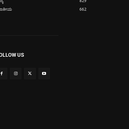
ಜ್ಯ
829
ಾಜಕೀಯ
662
OLLOW US