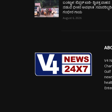
ಬಂಟ್ವಾಳ: ಟಿಪ್ಪರ್ ಲಾರಿ- ದ್ವಿಚಕ್ರ ವಾಹನ
ನಡುವೆ ಭೀಕರ ಅಪಘಾತ :ಸವಾರರಿಬ್ಬರಿ
ಗಂಭೀರ ಗಾಯ
August 6, 2026
AB
V4 N
Chan
Gulf
news
heal
Ente