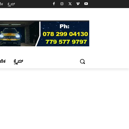
ಷಣಿಕ
ಕ್ರೈಮ್
್ಷಣಿಕ
ಕ್ರೈಮ್