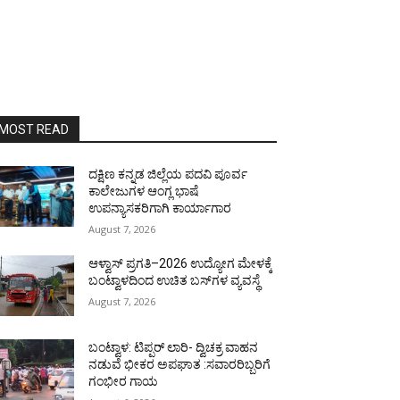
MOST READ
ದಕ್ಷಿಣ ಕನ್ನಡ ಜಿಲ್ಲೆಯ ಪದವಿ ಪೂರ್ವ
ಕಾಲೇಜುಗಳ ಆಂಗ್ಲ ಭಾಷೆ
ಉಪನ್ಯಾಸಕರಿಗಾಗಿ ಕಾರ್ಯಾಗಾರ
August 7, 2026
ಆಳ್ವಾಸ್ ಪ್ರಗತಿ–2026 ಉದ್ಯೋಗ ಮೇಳಕ್ಕೆ
ಬಂಟ್ವಾಳದಿಂದ ಉಚಿತ ಬಸ್‌ಗಳ ವ್ಯವಸ್ಥೆ
August 7, 2026
ಬಂಟ್ವಾಳ: ಟಿಪ್ಪರ್ ಲಾರಿ- ದ್ವಿಚಕ್ರ ವಾಹನ
ನಡುವೆ ಭೀಕರ ಅಪಘಾತ :ಸವಾರರಿಬ್ಬರಿಗೆ
ಗಂಭೀರ ಗಾಯ