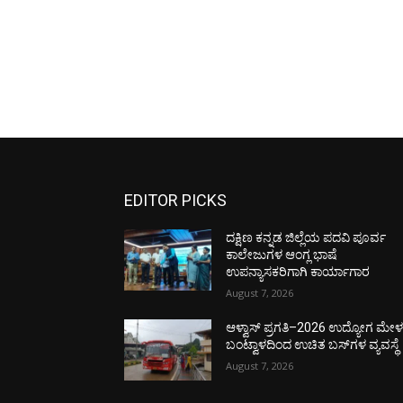
EDITOR PICKS
ದಕ್ಷಿಣ ಕನ್ನಡ ಜಿಲ್ಲೆಯ ಪದವಿ ಪೂರ್ವ
ಕಾಲೇಜುಗಳ ಆಂಗ್ಲ ಭಾಷೆ
ಉಪನ್ಯಾಸಕರಿಗಾಗಿ ಕಾರ್ಯಾಗಾರ
August 7, 2026
ಆಳ್ವಾಸ್ ಪ್ರಗತಿ–2026 ಉದ್ಯೋಗ ಮೇಳಕ್
ಬಂಟ್ವಾಳದಿಂದ ಉಚಿತ ಬಸ್‌ಗಳ ವ್ಯವಸ್ಥೆ
August 7, 2026