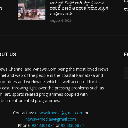
ರಾ
ಬಂಟ್ವಾಳ: ಟಿಪ್ಪರ್ ಲಾರಿ- ದ್ವಿಚಕ್ರ ವಾಹನ
ಗೆ
ನಡುವೆ ಭೀಕರ ಅಪಘಾತ :ಸವಾರರಿಬ್ಬರಿಗೆ
ರ
ಗಂಭೀರ ಗಾಯ
August 6, 2026
OUT US
F
ews Channel and V4news.Com being the most loved News
nel and web of the people in the coastal Karnataka and
 countries and worldwide; which is well accepted for its
 cast, throwing light over the pressing problems such as
th, art, sports related programmes coupled with
rtainment oriented programmes.
Contact us:
newsv4media@gmail.com
or
newsv4media8@gmail.com
Phone:
9243301874
or
9243306874