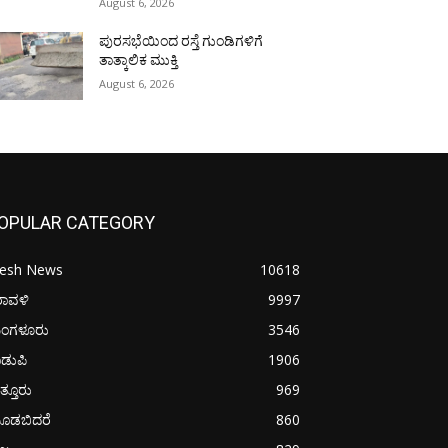
August 6, 2026
ಪುರಸಭೆಯಿಂದ ರಸ್ತೆ ಗುಂಡಿಗಳಿಗೆ
ತಾತ್ಕಾಲಿಕ ಮುಕ್ತಿ
August 6, 2026
OPULAR CATEGORY
resh News
10618
ರಾವಳಿ
9997
ಂಗಳೂರು
3546
ಡುಪಿ
1906
ತ್ತೂರು
969
ೂಡಬಿದರೆ
860