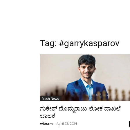
Tag:
#garrykasparov
Fresh News
ಗುಕೇಶ್ ದೊಮ್ಮರಾಜು ಲೋಕ ದಾಖಲೆ
ಬಾಲಕ
v4team
-
April 23, 2024