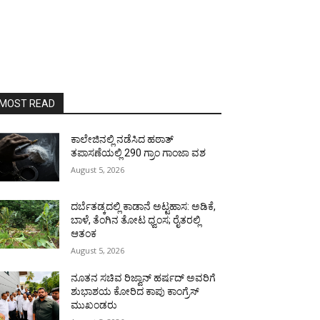
MOST READ
ಕಾಲೇಜಿನಲ್ಲಿ ನಡೆಸಿದ ಹಠಾತ್
ತಪಾಸಣೆಯಲ್ಲಿ 290 ಗ್ರಾಂ ಗಾಂಜಾ ವಶ
August 5, 2026
ದರ್ಬೆತಡ್ಕದಲ್ಲಿ ಕಾಡಾನೆ ಅಟ್ಟಹಾಸ: ಅಡಿಕೆ,
ಬಾಳೆ, ತೆಂಗಿನ ತೋಟ ಧ್ವಂಸ; ರೈತರಲ್ಲಿ
ಆತಂಕ
August 5, 2026
ನೂತನ ಸಚಿವ ರಿಜ್ವಾನ್ ಹರ್ಷದ್ ಅವರಿಗೆ
ಶುಭಾಶಯ ಕೋರಿದ ಕಾಪು ಕಾಂಗ್ರೆಸ್
ಮುಖಂಡರು