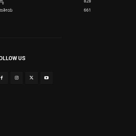
ಜ್ಯ
828
ಾಜಕೀಯ
661
OLLOW US