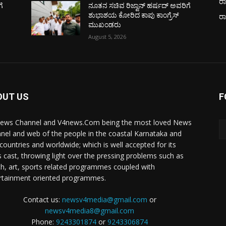
ರಾ
ೆ
ನೂತನ ಸಚಿವ ರಿಜ್ವಾನ್ ಹರ್ಷದ್ ಅವರಿಗೆ
ಶುಭಾಶಯ ಕೋರಿದ ಕಾಪು ಕಾಂಗ್ರೆಸ್
ರ
ಮುಖಂಡರು
August 5, 2026
OUT US
F
ews Channel and V4news.Com being the most loved News
nel and web of the people in the coastal Karnataka and
 countries and worldwide; which is well accepted for its
 cast, throwing light over the pressing problems such as
th, art, sports related programmes coupled with
rtainment oriented programmes.
Contact us:
newsv4media@gmail.com
or
newsv4media8@gmail.com
Phone:
9243301874
or
9243306874