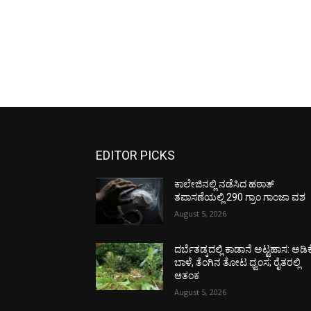
EDITOR PICKS
ಕಾಲೇಜಿನಲ್ಲಿ ನಡೆಸಿದ ಹಠಾತ್
ತಪಾಸಣೆಯಲ್ಲಿ 290 ಗ್ರಾಂ ಗಾಂಜಾ ವಶ
August 5, 2026
ದರ್ಬೆತಡ್ಕದಲ್ಲಿ ಕಾಡಾನೆ ಅಟ್ಟಹಾಸ: ಅಡಿಕ
ಬಾಳೆ, ತೆಂಗಿನ ತೋಟ ಧ್ವಂಸ; ರೈತರಲ್ಲಿ
ಆತಂಕ
August 5, 2026