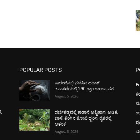
POPULAR POSTS
P
ಕಾಲೇಜಿನಲ್ಲಿ ನಡೆಸಿದ ಹಠಾತ್
F
ತಪಾಸಣೆಯಲ್ಲಿ 290 ಗ್ರಾಂ ಗಾಂಜಾ ವಶ
ಕ
August 5, 2026
ಮ
ಉ
ೆ,
ದರ್ಬೆತಡ್ಕದಲ್ಲಿ ಕಾಡಾನೆ ಅಟ್ಟಹಾಸ: ಅಡಿಕೆ,
ಬಾಳೆ, ತೆಂಗಿನ ತೋಟ ಧ್ವಂಸ; ರೈತರಲ್ಲಿ
ಪು
ಆತಂಕ
ಮ
August 5, 2026