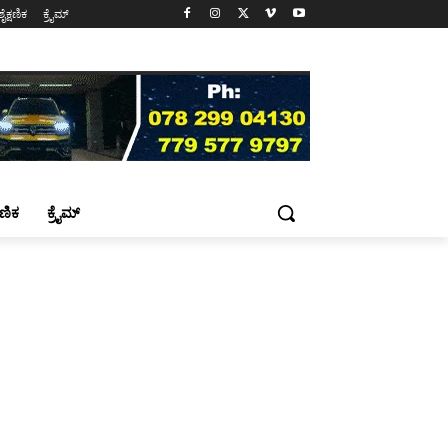
ಶೈಕ್ಷಣಿಕ
ಕ್ರೈಮ್
್ಷಣಿಕ
ಕ್ರೈಮ್