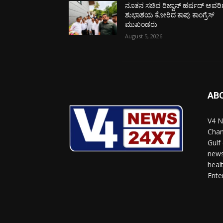
ನೂತನ ಸಚಿವ ರಿಜ್ವಾನ್ ಹರ್ಷದ್ ಅವರಿಗ
ಶುಭಾಶಯ ಕೋರಿದ ಕಾಪು ಕಾಂಗ್ರೆಸ್
ಮುಖಂಡರು
August 5, 2026
AB
V4 N
Chan
Gulf
news
heal
Ente