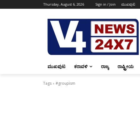
Thursday, August 6, 2026
Sign in / Join
ಮುಖಪುಟ
ಮುಖಪುಟ
ಕರಾವಳಿ
ರಾಜ್ಯ
ರಾಷ್ಟ್ರೀಯ
Tags
#groupism