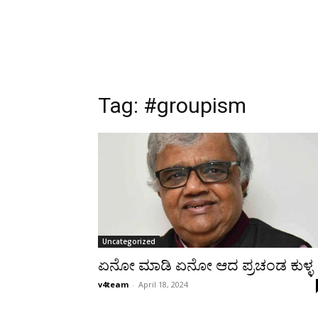
Tag:
#groupism
Uncategorized
ಏನೋ ಮಾಡಿ ಏನೋ ಆದ ಪ್ರಚಂಡ ಕುಳ್ಳ
v4team
-
April 18, 2024