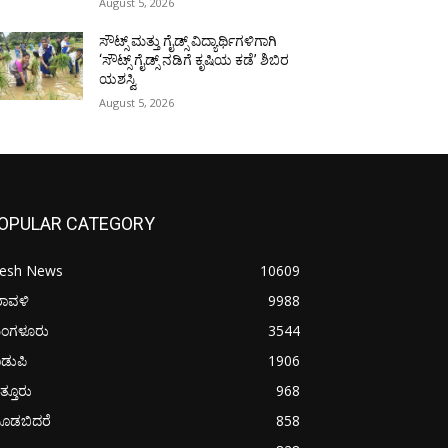
August 5, 2026
ಸೌಟ್ಸ್ ಮತ್ತು ಗೈಡ್ಸ್ ವಿದ್ಯಾರ್ಥಿಗಳಿಗಾಗಿ
‘ಸೌಟ್ಸ್ ಗೈಡ್ಸ್ ನಡಿಗೆ ಕೃಷಿಯ ಕಡೆ’ ಶಿಬಿರ
ಯಶಸ್ವಿ
August 5, 2026
OPULAR CATEGORY
resh News
10609
ರಾವಳಿ
9988
ಂಗಳೂರು
3544
ಡುಪಿ
1906
ತ್ತೂರು
968
ೂಡಬಿದರೆ
858