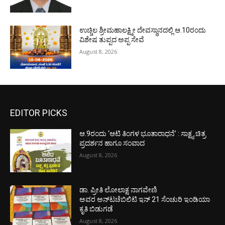
ಉಚ್ಚಿಲ ಶ್ರೀಮಹಾಲಕ್ಷ್ಮೀ ದೇವಸ್ಥಾನದಲ್ಲಿ ಆ.10ರಂದು
ವಿಶೇಷ ತುಪ್ಪದ ಅಪ್ಪ ಸೇವೆ
August 8, 2026
EDITOR PICKS
ಆ.9ರಂದು ‘ಆಟಿ ತಿಂಗಳ ಭೂತಾರಾಧನೆ’ : ಸಾಕ್ಷ್ಯ ಚಿತ್ರ
ಪ್ರದರ್ಶನ ಹಾಗೂ ಸಂವಾದ
August 8, 2026
ಡಾ. ಪ್ರೀತಿ ಲೋಲಾಕ್ಷ ನಾಗವೇಣಿ
ಅವರ ಅನ್‌ಟಚೆಬಿಲಿಟಿ ಇನ್ 21 ಸೆಂಚುರಿ ಇಂಡಿಯಾ
ಕೃತಿ ಬಿಡುಗಡೆ
August 8, 2026