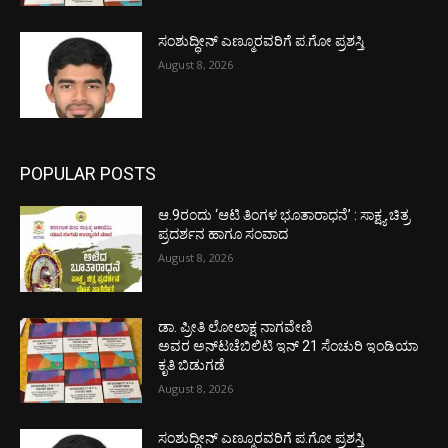
ಸಂಶುದ್ಧೀನ್ ಎಣ್ಮೂರವರಿಗೆ ಪ.ಗೋ ಪ್ರಶಸ್ತಿ
August 8, 2026
POPULAR POSTS
ಆ.9ರಂದು ‘ಆಟಿ ತಿಂಗಳ ಭೂತಾರಾಧನೆ’ : ಸಾಕ್ಷ್ಯ ಚಿತ್ರ
ಪ್ರದರ್ಶನ ಹಾಗೂ ಸಂವಾದ
August 8, 2026
ಡಾ. ಪ್ರೀತಿ ಲೋಲಾಕ್ಷ ನಾಗವೇಣಿ
ಅವರ ಅನ್‌ಟಚೆಬಿಲಿಟಿ ಇನ್ 21 ಸೆಂಚುರಿ ಇಂಡಿಯಾ
ಕೃತಿ ಬಿಡುಗಡೆ
August 8, 2026
ಸಂಶುದ್ಧೀನ್ ಎಣ್ಮೂರವರಿಗೆ ಪ.ಗೋ ಪ್ರಶಸ್ತಿ