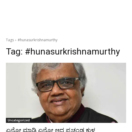
Tags
#hunasurkrishnamurthy
Tag:
#hunasurkrishnamurthy
Uncategorized
ಏನೋ ಮಾಡಿ ಏನೋ ಆದ ಪ್ರಚಂಡ ಕುಳ್ಳ