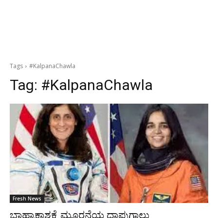
Tags
#KalpanaChawla
Tag:
#KalpanaChawla
Fresh News
ಬಾಹ್ಯಾಕಾಶಕ್ಕೆ ಮೂರನೆಯ ದಾಪುಗಾಲು