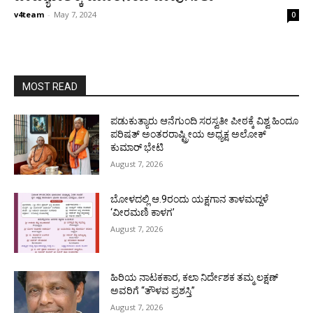
v4team
-
May 7, 2024
0
MOST READ
ಪಡುಕುತ್ಯಾರು ಆನೆಗುಂದಿ ಸರಸ್ವತೀ ಪೀಠಕ್ಕೆ ವಿಶ್ವ ಹಿಂದೂ
ಪರಿಷತ್ ಅಂತರರಾಷ್ಟ್ರೀಯ ಅಧ್ಯಕ್ಷ ಅಲೋಕ್
ಕುಮಾರ್ ಭೇಟಿ
August 7, 2026
ಬೋಳದಲ್ಲಿ ಆ.9ರಂದು ಯಕ್ಷಗಾನ ತಾಳಮದ್ದಳೆ
‘ವೀರಮಣಿ ಕಾಳಗ’
August 7, 2026
ಹಿರಿಯ ನಾಟಕಕಾರ, ಕಲಾ ನಿರ್ದೇಶಕ ತಮ್ಮ ಲಕ್ಷಣ್
ಅವರಿಗೆ “ತೌಳವ ಪ್ರಶಸ್ತಿ”
August 7, 2026