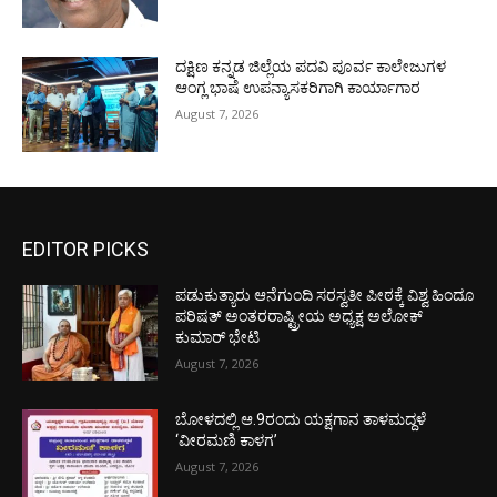
ದಕ್ಷಿಣ ಕನ್ನಡ ಜಿಲ್ಲೆಯ ಪದವಿ ಪೂರ್ವ ಕಾಲೇಜುಗಳ
ಆಂಗ್ಲ ಭಾಷೆ ಉಪನ್ಯಾಸಕರಿಗಾಗಿ ಕಾರ್ಯಾಗಾರ
August 7, 2026
EDITOR PICKS
ಪಡುಕುತ್ಯಾರು ಆನೆಗುಂದಿ ಸರಸ್ವತೀ ಪೀಠಕ್ಕೆ ವಿಶ್ವ ಹಿಂದೂ
ಪರಿಷತ್ ಅಂತರರಾಷ್ಟ್ರೀಯ ಅಧ್ಯಕ್ಷ ಅಲೋಕ್
ಕುಮಾರ್ ಭೇಟಿ
August 7, 2026
ಬೋಳದಲ್ಲಿ ಆ.9ರಂದು ಯಕ್ಷಗಾನ ತಾಳಮದ್ದಳೆ
‘ವೀರಮಣಿ ಕಾಳಗ’
August 7, 2026