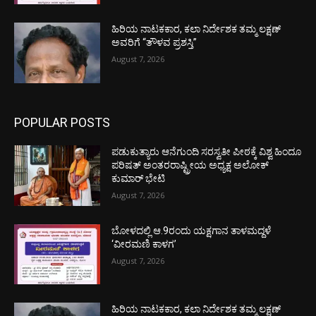
ಹಿರಿಯ ನಾಟಕಕಾರ, ಕಲಾ ನಿರ್ದೇಶಕ ತಮ್ಮ ಲಕ್ಷಣ್
ಅವರಿಗೆ “ತೌಳವ ಪ್ರಶಸ್ತಿ”
August 7, 2026
POPULAR POSTS
ಪಡುಕುತ್ಯಾರು ಆನೆಗುಂದಿ ಸರಸ್ವತೀ ಪೀಠಕ್ಕೆ ವಿಶ್ವ ಹಿಂದೂ
ಪರಿಷತ್ ಅಂತರರಾಷ್ಟ್ರೀಯ ಅಧ್ಯಕ್ಷ ಅಲೋಕ್
ಕುಮಾರ್ ಭೇಟಿ
August 7, 2026
ಬೋಳದಲ್ಲಿ ಆ.9ರಂದು ಯಕ್ಷಗಾನ ತಾಳಮದ್ದಳೆ
‘ವೀರಮಣಿ ಕಾಳಗ’
August 7, 2026
ಹಿರಿಯ ನಾಟಕಕಾರ, ಕಲಾ ನಿರ್ದೇಶಕ ತಮ್ಮ ಲಕ್ಷಣ್