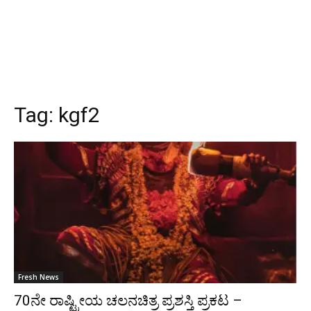
Tag:
kgf2
Fresh News
70ನೇ ರಾಷ್ಟ್ರೀಯ ಚಲನಚಿತ್ರ ಪ್ರಶಸ್ತಿ ಪ್ರಕಟ –