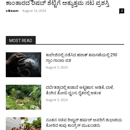
ಕಾಂತಾರದ ರಿಷಬ್ ಶೆಟ್ಟಿಗೆ ಅತ್ಯುತ್ತಮ ನಟ ಪ್ರಶಸ್ತಿ
v4team
-
August 16, 2024
0
MOST READ
ಕಾಲೇಜಿನಲ್ಲಿ ನಡೆಸಿದ ಹಠಾತ್ ತಪಾಸಣೆಯಲ್ಲಿ 290
ಗ್ರಾಂ ಗಾಂಜಾ ವಶ
August 5, 2026
ದರ್ಬೆತಡ್ಕದಲ್ಲಿ ಕಾಡಾನೆ ಅಟ್ಟಹಾಸ: ಅಡಿಕೆ, ಬಾಳೆ,
ತೆಂಗಿನ ತೋಟ ಧ್ವಂಸ; ರೈತರಲ್ಲಿ ಆತಂಕ
August 5, 2026
ನೂತನ ಸಚಿವ ರಿಜ್ವಾನ್ ಹರ್ಷದ್ ಅವರಿಗೆ ಶುಭಾಶಯ
ಕೋರಿದ ಕಾಪು ಕಾಂಗ್ರೆಸ್ ಮುಖಂಡರು