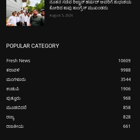
ನೂತನ ಸಚಿವ ರಿಜ್ವಾನ್ ಹರ್ಷದ್ ಅವರಿಗೆ ಶುಭಾಶಯ
ಕೋರಿದ ಕಾಪು ಕಾಂಗ್ರೆಸ್ ಮುಖಂಡರು
August 5, 2026
POPULAR CATEGORY
Fresh News
10609
ಕರಾವಳಿ
9988
ಮಂಗಳೂರು
3544
ಉಡುಪಿ
1906
ಪುತ್ತೂರು
968
ಮೂಡಬಿದರೆ
858
ರಾಜ್ಯ
828
ರಾಜಕೀಯ
661