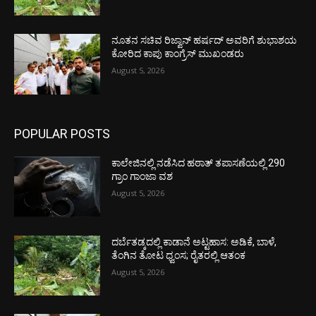
ನೂತನ ಸಚಿವ ರಿಜ್ವಾನ್ ಹರ್ಷದ್ ಅವರಿಗೆ ಶುಭಾಶಯ
ಕೋರಿದ ಕಾಪು ಕಾಂಗ್ರೆಸ್ ಮುಖಂಡರು
August 5, 2026
POPULAR POSTS
ಕಾಲೇಜಿನಲ್ಲಿ ನಡೆಸಿದ ಹಠಾತ್ ತಪಾಸಣೆಯಲ್ಲಿ 290
ಗ್ರಾಂ ಗಾಂಜಾ ವಶ
August 5, 2026
ದರ್ಬೆತಡ್ಕದಲ್ಲಿ ಕಾಡಾನೆ ಅಟ್ಟಹಾಸ: ಅಡಿಕೆ, ಬಾಳೆ,
ತೆಂಗಿನ ತೋಟ ಧ್ವಂಸ; ರೈತರಲ್ಲಿ ಆತಂಕ
August 5, 2026