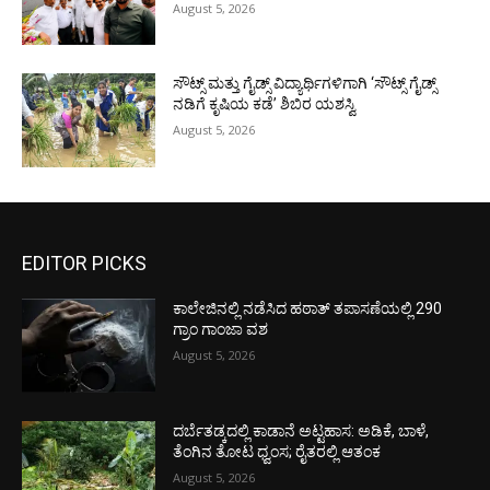
August 5, 2026
ಸೌಟ್ಸ್ ಮತ್ತು ಗೈಡ್ಸ್ ವಿದ್ಯಾರ್ಥಿಗಳಿಗಾಗಿ ‘ಸೌಟ್ಸ್ ಗೈಡ್ಸ್
ನಡಿಗೆ ಕೃಷಿಯ ಕಡೆ’ ಶಿಬಿರ ಯಶಸ್ವಿ
August 5, 2026
EDITOR PICKS
ಕಾಲೇಜಿನಲ್ಲಿ ನಡೆಸಿದ ಹಠಾತ್ ತಪಾಸಣೆಯಲ್ಲಿ 290
ಗ್ರಾಂ ಗಾಂಜಾ ವಶ
August 5, 2026
ದರ್ಬೆತಡ್ಕದಲ್ಲಿ ಕಾಡಾನೆ ಅಟ್ಟಹಾಸ: ಅಡಿಕೆ, ಬಾಳೆ,
ತೆಂಗಿನ ತೋಟ ಧ್ವಂಸ; ರೈತರಲ್ಲಿ ಆತಂಕ
August 5, 2026