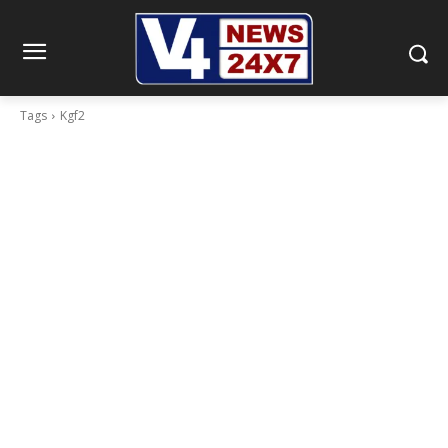
Tags
Kgf2