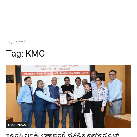
Tags
KMC
Tag:
KMC
Fresh News
ಕೆಎಂಸಿ ಆಸ್ಪತ್ರೆ, ಅತ್ತಾವರಕ್ಕೆ ಪ್ರತಿಷ್ಠಿತ ಎನ್‌ಎಬಿಎಚ್