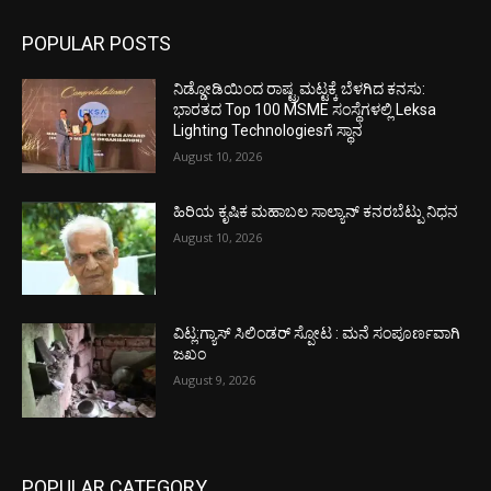
POPULAR POSTS
ನಿಡ್ಡೋಡಿಯಿಂದ ರಾಷ್ಟ್ರಮಟ್ಟಕ್ಕೆ ಬೆಳಗಿದ ಕನಸು:
ಭಾರತದ Top 100 MSME ಸಂಸ್ಥೆಗಳಲ್ಲಿ Leksa
Lighting Technologiesಗೆ ಸ್ಥಾನ
August 10, 2026
ಹಿರಿಯ ಕೃಷಿಕ ಮಹಾಬಲ ಸಾಲ್ಯಾನ್ ಕನರಬೆಟ್ಪು ನಿಧನ
August 10, 2026
ವಿಟ್ಲ:ಗ್ಯಾಸ್ ಸಿಲಿಂಡರ್ ಸ್ಪೋಟ : ಮನೆ ಸಂಪೂರ್ಣವಾಗಿ
ಜಖಂ
August 9, 2026
POPULAR CATEGORY