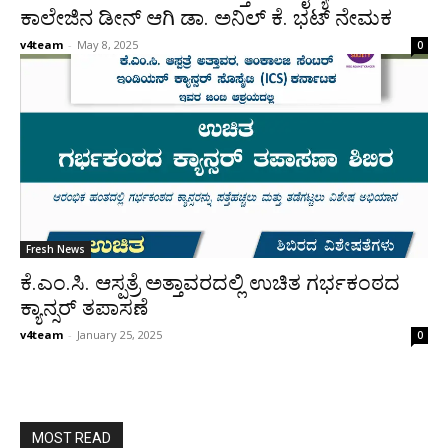
ಕಾಲೇಜಿನ ಡೀನ್ ಆಗಿ ಡಾ. ಅನಿಲ್ ಕೆ. ಭಟ್ ನೇಮಕ
v4team
-
May 8, 2025
0
Fresh News
ಕೆ.ಎಂ.ಸಿ. ಆಸ್ಪತ್ರೆ ಅತ್ತಾವರದಲ್ಲಿ ಉಚಿತ ಗರ್ಭಕಂಠದ
ಕ್ಯಾನ್ಸರ್‌ ತಪಾಸಣೆ
v4team
-
January 25, 2025
0
MOST READ