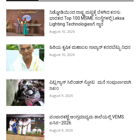
ನಿಡ್ಡೋಡಿಯಿಂದ ರಾಷ್ಟ್ರಮಟ್ಟಕ್ಕೆ ಬೆಳಗಿದ ಕನಸು:
ಭಾರತದ Top 100 MSME ಸಂಸ್ಥೆಗಳಲ್ಲಿ Leksa
Lighting Technologiesಗೆ ಸ್ಥಾನ
August 10, 2026
ಹಿರಿಯ ಕೃಷಿಕ ಮಹಾಬಲ ಸಾಲ್ಯಾನ್ ಕನರಬೆಟ್ಪು ನಿಧನ
August 10, 2026
ವಿಟ್ಲ:ಗ್ಯಾಸ್ ಸಿಲಿಂಡರ್ ಸ್ಪೋಟ : ಮನೆ ಸಂಪೂರ್ಣವಾಗಿ
ಜಖಂ
August 9, 2026
ವಂಜಾರಕಟ್ಟೆ ಆಂಗ್ಲಮಾಧ್ಯಮ ಶಾಲೆಯಲ್ಲಿ VEMS
ಐಸಿರ–2026
August 9, 2026