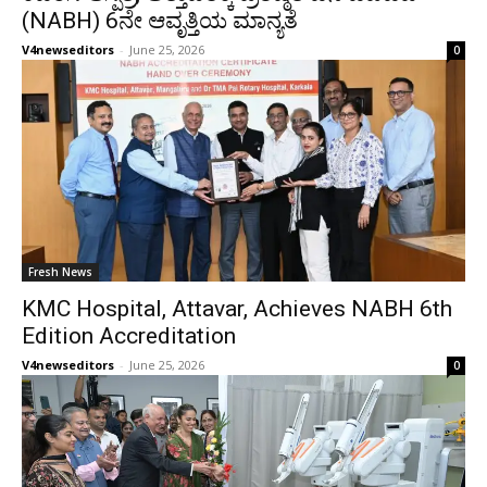
(NABH) 6ನೇ ಆವೃತ್ತಿಯ ಮಾನ್ಯತೆ
V4newseditors
-
June 25, 2026
0
Fresh News
KMC Hospital, Attavar, Achieves NABH 6th
Edition Accreditation
V4newseditors
-
June 25, 2026
0