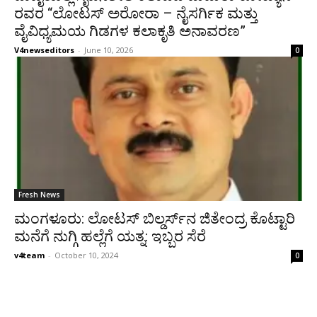
ರವರ “ಲೋಟಸ್ ಅರೋರಾ – ನೈಸರ್ಗಿಕ ಮತ್ತು
ವೈವಿಧ್ಯಮಯ ಗಿಡಗಳ ಕಲಾಕೃತಿ ಅನಾವರಣ”
V4newseditors
-
June 10, 2026
0
Fresh News
ಮಂಗಳೂರು: ಲೋಟಸ್ ಬಿಲ್ಡರ್ಸ್‌ನ ಜಿತೇಂದ್ರ ಕೊಟ್ಟಾರಿ
ಮನೆಗೆ ನುಗ್ಗಿ ಹಲ್ಲೆಗೆ ಯತ್ನ: ಇಬ್ಬರ ಸೆರೆ
v4team
-
October 10, 2024
0