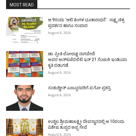
MOST READ
ಆ.9ರಂದು ‘ಆಟಿ ತಿಂಗಳ ಭೂತಾರಾಧನೆ’ : ಸಾಕ್ಷ್ಯ ಚಿತ್ರ
ಪ್ರದರ್ಶನ ಹಾಗೂ ಸಂವಾದ
August 8, 2026
ಡಾ. ಪ್ರೀತಿ ಲೋಲಾಕ್ಷ ನಾಗವೇಣಿ
ಅವರ ಅನ್‌ಟಚೆಬಿಲಿಟಿ ಇನ್ 21 ಸೆಂಚುರಿ ಇಂಡಿಯಾ
ಕೃತಿ ಬಿಡುಗಡೆ
August 8, 2026
ಸಂಶುದ್ಧೀನ್ ಎಣ್ಮೂರವರಿಗೆ ಪ.ಗೋ ಪ್ರಶಸ್ತಿ
August 8, 2026
ಉಚ್ಚಿಲ ಶ್ರೀಮಹಾಲಕ್ಷ್ಮೀ ದೇವಸ್ಥಾನದಲ್ಲಿ ಆ.10ರಂದು
ವಿಶೇಷ ತುಪ್ಪದ ಅಪ್ಪ ಸೇವೆ
August 8, 2026