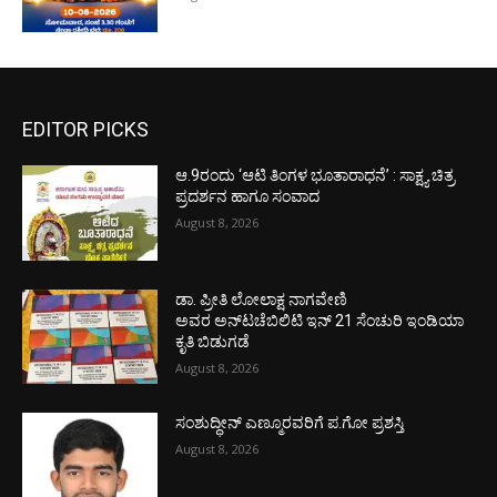
EDITOR PICKS
ಆ.9ರಂದು ‘ಆಟಿ ತಿಂಗಳ ಭೂತಾರಾಧನೆ’ : ಸಾಕ್ಷ್ಯ ಚಿತ್ರ
ಪ್ರದರ್ಶನ ಹಾಗೂ ಸಂವಾದ
August 8, 2026
ಡಾ. ಪ್ರೀತಿ ಲೋಲಾಕ್ಷ ನಾಗವೇಣಿ
ಅವರ ಅನ್‌ಟಚೆಬಿಲಿಟಿ ಇನ್ 21 ಸೆಂಚುರಿ ಇಂಡಿಯಾ
ಕೃತಿ ಬಿಡುಗಡೆ
August 8, 2026
ಸಂಶುದ್ಧೀನ್ ಎಣ್ಮೂರವರಿಗೆ ಪ.ಗೋ ಪ್ರಶಸ್ತಿ
August 8, 2026