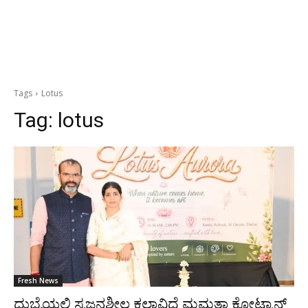
Tags
Lotus
Tag:
lotus
Fresh News
ದುಬೈಯಲ್ಲಿ ಸೃಜನಶೀಲ ಕಲಾವಿದೆ ಮಮತಾ ಕೋಟ್ಯಾನ್