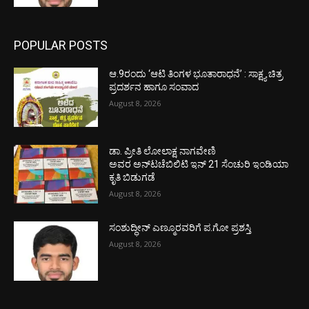
POPULAR POSTS
ಆ.9ರಂದು ‘ಆಟಿ ತಿಂಗಳ ಭೂತಾರಾಧನೆ’ : ಸಾಕ್ಷ್ಯ ಚಿತ್ರ
ಪ್ರದರ್ಶನ ಹಾಗೂ ಸಂವಾದ
August 8, 2026
ಡಾ. ಪ್ರೀತಿ ಲೋಲಾಕ್ಷ ನಾಗವೇಣಿ
ಅವರ ಅನ್‌ಟಚೆಬಿಲಿಟಿ ಇನ್ 21 ಸೆಂಚುರಿ ಇಂಡಿಯಾ
ಕೃತಿ ಬಿಡುಗಡೆ
August 8, 2026
ಸಂಶುದ್ಧೀನ್ ಎಣ್ಮೂರವರಿಗೆ ಪ.ಗೋ ಪ್ರಶಸ್ತಿ
August 8, 2026