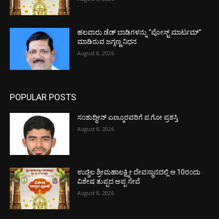
ಹಲವಾರು ಡೆಡ್ ಬಾಡಿಗಳನ್ನು “ಪೋಸ್ಟ್ ಮಾರ್ಟಮ್”
ಮಾಡಿರುವ ಜಗ್ಗಣ್ಣ ನಿಧನ
August 8, 2026
POPULAR POSTS
ಸಂಶುದ್ಧೀನ್ ಎಣ್ಮೂರವರಿಗೆ ಪ.ಗೋ ಪ್ರಶಸ್ತಿ
August 8, 2026
ಉಚ್ಚಿಲ ಶ್ರೀಮಹಾಲಕ್ಷ್ಮೀ ದೇವಸ್ಥಾನದಲ್ಲಿ ಆ.10ರಂದು
ವಿಶೇಷ ತುಪ್ಪದ ಅಪ್ಪ ಸೇವೆ
August 8, 2026