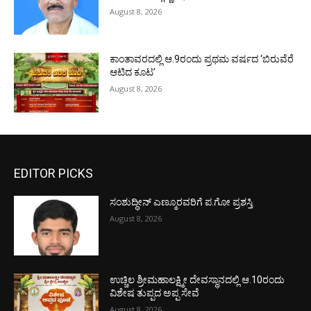
August 8, 2026
ಕಾಂತಾವರದಲ್ಲಿ ಆ.9ರಂದು ಪ್ರಥಮ ವರ್ಷದ ‘ಬಿರುವೆರೆ
ಆಟಿದ ಕೂಟ’
August 8, 2026
EDITOR PICKS
ಸಂಶುದ್ಧೀನ್ ಎಣ್ಮೂರವರಿಗೆ ಪ.ಗೋ ಪ್ರಶಸ್ತಿ
August 8, 2026
ಉಚ್ಚಿಲ ಶ್ರೀಮಹಾಲಕ್ಷ್ಮೀ ದೇವಸ್ಥಾನದಲ್ಲಿ ಆ.10ರಂದು
ವಿಶೇಷ ತುಪ್ಪದ ಅಪ್ಪ ಸೇವೆ
August 8, 2026