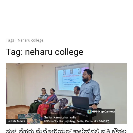
Tags
Neharu college
Tag:
neharu college
Fresh News
ಸುಳ್ಯ: ನೆಹರು ಮೆಮೋರಿಯಲ್ ಕಾಲೇಜಿನಲ್ಲಿ ವೃತ್ತಿ ಕೌಶಲ್ಯ