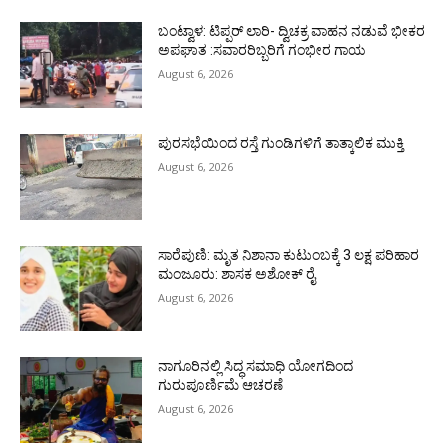
ಬಂಟ್ವಾಳ: ಟಿಪ್ಪರ್ ಲಾರಿ- ದ್ವಿಚಕ್ರ ವಾಹನ ನಡುವೆ ಭೀಕರ
ಅಪಘಾತ :ಸವಾರರಿಬ್ಬರಿಗೆ ಗಂಭೀರ ಗಾಯ
August 6, 2026
ಪುರಸಭೆಯಿಂದ ರಸ್ತೆ ಗುಂಡಿಗಳಿಗೆ ತಾತ್ಕಾಲಿಕ ಮುಕ್ತಿ
August 6, 2026
ಸಾರೆಪುಣಿ: ಮೃತ ನಿಶಾನಾ ಕುಟುಂಬಕ್ಕೆ 3 ಲಕ್ಷ ಪರಿಹಾರ
ಮಂಜೂರು: ಶಾಸಕ ಅಶೋಕ್ ರೈ
August 6, 2026
ನಾಗೂರಿನಲ್ಲಿ ಸಿದ್ಧ ಸಮಾಧಿ ಯೋಗದಿಂದ
ಗುರುಪೂರ್ಣಿಮೆ ಆಚರಣೆ
August 6, 2026