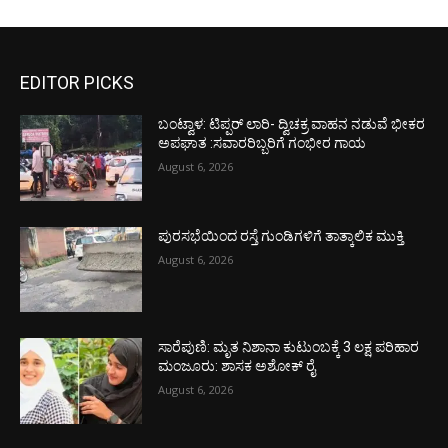
EDITOR PICKS
ಬಂಟ್ವಾಳ: ಟಿಪ್ಪರ್ ಲಾರಿ- ದ್ವಿಚಕ್ರ ವಾಹನ ನಡುವೆ ಭೀಕರ
ಅಪಘಾತ :ಸವಾರರಿಬ್ಬರಿಗೆ ಗಂಭೀರ ಗಾಯ
August 6, 2026
ಪುರಸಭೆಯಿಂದ ರಸ್ತೆ ಗುಂಡಿಗಳಿಗೆ ತಾತ್ಕಾಲಿಕ ಮುಕ್ತಿ
August 6, 2026
ಸಾರೆಪುಣಿ: ಮೃತ ನಿಶಾನಾ ಕುಟುಂಬಕ್ಕೆ 3 ಲಕ್ಷ ಪರಿಹಾರ
ಮಂಜೂರು: ಶಾಸಕ ಅಶೋಕ್ ರೈ
August 6, 2026