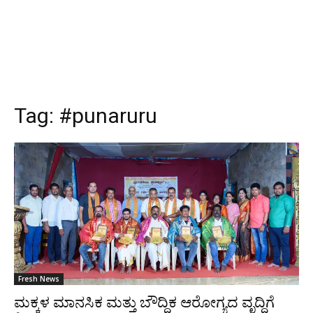
Tag:
#punaruru
Fresh News
ಮಕ್ಕಳ ಮಾನಸಿಕ ಮತ್ತು ಬೌದ್ಧಿಕ ಆರೋಗ್ಯದ ವೃದ್ಧಿಗೆ