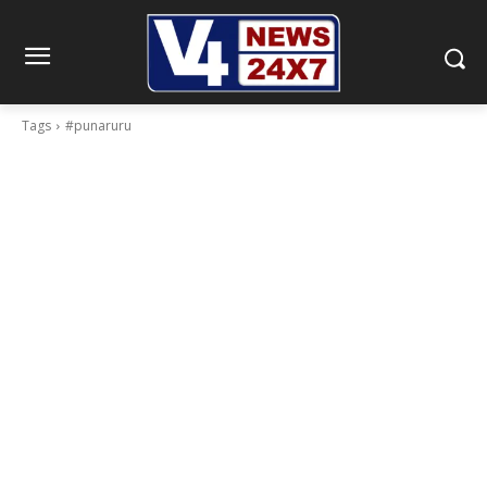
Tags
#punaruru