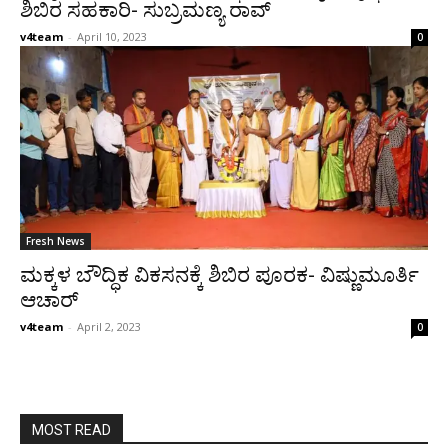
ಶಿಬಿರ ಸಹಕಾರಿ- ಸುಬ್ರಮಣ್ಯ ರಾವ್
v4team
-
April 10, 2023
0
Fresh News
ಮಕ್ಕಳ ಬೌದ್ಧಿಕ ವಿಕಸನಕ್ಕೆ ಶಿಬಿರ ಪೂರಕ- ವಿಷ್ಣುಮೂರ್ತಿ
ಆಚಾರ್
v4team
-
April 2, 2023
0
MOST READ