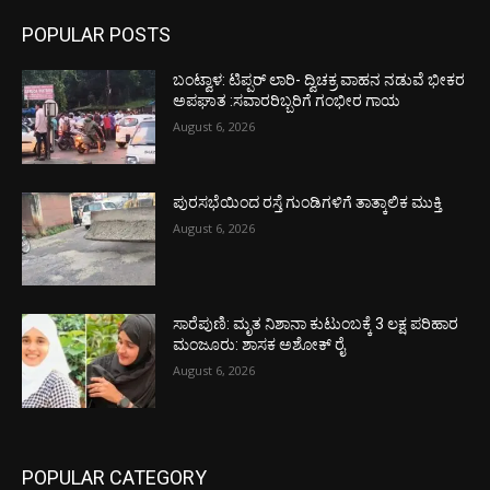
POPULAR POSTS
ಬಂಟ್ವಾಳ: ಟಿಪ್ಪರ್ ಲಾರಿ- ದ್ವಿಚಕ್ರ ವಾಹನ ನಡುವೆ ಭೀಕರ
ಅಪಘಾತ :ಸವಾರರಿಬ್ಬರಿಗೆ ಗಂಭೀರ ಗಾಯ
August 6, 2026
ಪುರಸಭೆಯಿಂದ ರಸ್ತೆ ಗುಂಡಿಗಳಿಗೆ ತಾತ್ಕಾಲಿಕ ಮುಕ್ತಿ
August 6, 2026
ಸಾರೆಪುಣಿ: ಮೃತ ನಿಶಾನಾ ಕುಟುಂಬಕ್ಕೆ 3 ಲಕ್ಷ ಪರಿಹಾರ
ಮಂಜೂರು: ಶಾಸಕ ಅಶೋಕ್ ರೈ
August 6, 2026
POPULAR CATEGORY