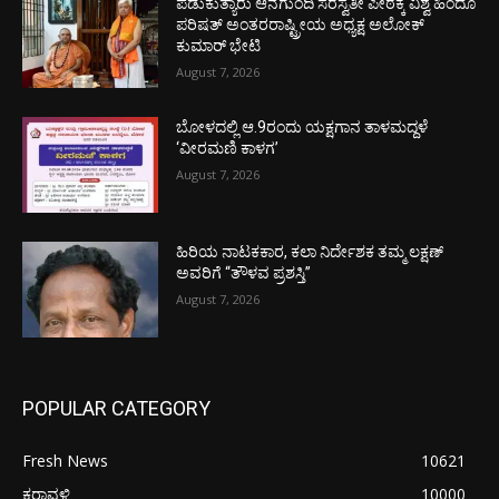
ಪಡುಕುತ್ಯಾರು ಆನೆಗುಂದಿ ಸರಸ್ವತೀ ಪೀಠಕ್ಕೆ ವಿಶ್ವ ಹಿಂದೂ
ಪರಿಷತ್ ಅಂತರರಾಷ್ಟ್ರೀಯ ಅಧ್ಯಕ್ಷ ಅಲೋಕ್
ಕುಮಾರ್ ಭೇಟಿ
August 7, 2026
ಬೋಳದಲ್ಲಿ ಆ.9ರಂದು ಯಕ್ಷಗಾನ ತಾಳಮದ್ದಳೆ
‘ವೀರಮಣಿ ಕಾಳಗ’
August 7, 2026
ಹಿರಿಯ ನಾಟಕಕಾರ, ಕಲಾ ನಿರ್ದೇಶಕ ತಮ್ಮ ಲಕ್ಷಣ್
ಅವರಿಗೆ “ತೌಳವ ಪ್ರಶಸ್ತಿ”
August 7, 2026
POPULAR CATEGORY
Fresh News
10621
ಕರಾವಳಿ
10000