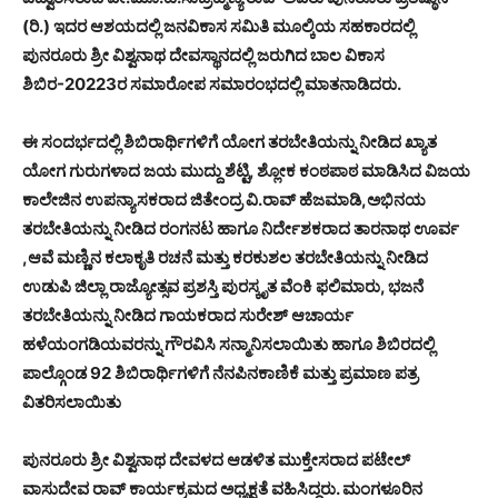
(ರಿ.) ಇದರ ಆಶಯದಲ್ಲಿ ಜನವಿಕಾಸ ಸಮಿತಿ ಮೂಲ್ಕಿಯ ಸಹಕಾರದಲ್ಲಿ
ಪುನರೂರು ಶ್ರೀ ವಿಶ್ವನಾಥ ದೇವಸ್ಥಾನದಲ್ಲಿ ಜರುಗಿದ ಬಾಲ ವಿಕಾಸ
ಶಿಬಿರ-20223ರ ಸಮಾರೋಪ ಸಮಾರಂಭದಲ್ಲಿ ಮಾತನಾಡಿದರು.
ಈ ಸಂದರ್ಭದಲ್ಲಿ ಶಿಬಿರಾರ್ಥಿಗಳಿಗೆ ಯೋಗ ತರಬೇತಿಯನ್ನು ನೀಡಿದ ಖ್ಯಾತ
ಯೋಗ ಗುರುಗಳಾದ ಜಯ ಮುದ್ದು ಶೆಟ್ಟಿ, ಶ್ಲೋಕ ಕಂಠಪಾಠ ಮಾಡಿಸಿದ ವಿಜಯ
ಕಾಲೇಜಿನ ಉಪನ್ಯಾಸಕರಾದ ಜಿತೇಂದ್ರ ವಿ.ರಾವ್ ಹೆಜಮಾಡಿ,ಅಭಿನಯ
ತರಬೇತಿಯನ್ನು ನೀಡಿದ ರಂಗನಟ ಹಾಗೂ ನಿರ್ದೇಶಕರಾದ ತಾರನಾಥ ಊರ್ವ
,ಆವೆ ಮಣ್ಣಿನ ಕಲಾಕೃತಿ ರಚನೆ ಮತ್ತು ಕರಕುಶಲ ತರಬೇತಿಯನ್ನು ನೀಡಿದ
ಉಡುಪಿ ಜಿಲ್ಲಾ ರಾಜ್ಯೋತ್ಸವ ಪ್ರಶಸ್ತಿ ಪುರಸ್ಕೃತ ವೆಂಕಿ ಫಲಿಮಾರು, ಭಜನೆ
ತರಬೇತಿಯನ್ನು ನೀಡಿದ ಗಾಯಕರಾದ ಸುರೇಶ್ ಆಚಾರ್ಯ
ಹಳೆಯಂಗಡಿಯವರನ್ನು ಗೌರವಿಸಿ ಸನ್ಮಾನಿಸಲಾಯಿತು ಹಾಗೂ ಶಿಬಿರದಲ್ಲಿ
ಪಾಲ್ಗೊಂಡ 92 ಶಿಬಿರಾರ್ಥಿಗಳಿಗೆ ನೆನಪಿನಕಾಣಿಕೆ ಮತ್ತು ಪ್ರಮಾಣ ಪತ್ರ
ವಿತರಿಸಲಾಯಿತು
ಪುನರೂರು ಶ್ರೀ ವಿಶ್ವನಾಥ ದೇವಳದ ಆಡಳಿತ ಮುಕ್ತೇಸರಾದ ಪಟೇಲ್
ವಾಸುದೇವ ರಾವ್ ಕಾರ್ಯಕ್ರಮದ ಅಧ್ಯಕ್ಷತೆ ವಹಿಸಿದ್ದರು. ಮಂಗಳೂರಿನ