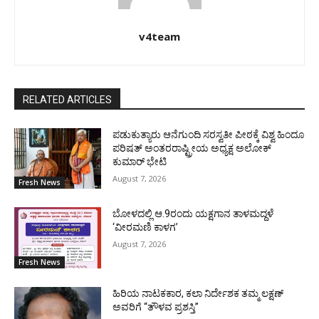
v4team
RELATED ARTICLES
ಪಡುಕುತ್ಯಾರು ಆನೆಗುಂದಿ ಸರಸ್ವತೀ ಪೀಠಕ್ಕೆ ವಿಶ್ವ ಹಿಂದೂ
ಪರಿಷತ್ ಅಂತರರಾಷ್ಟ್ರೀಯ ಅಧ್ಯಕ್ಷ ಅಲೋಕ್
ಕುಮಾರ್ ಭೇಟಿ
August 7, 2026
Fresh News
ಬೋಳದಲ್ಲಿ ಆ.9ರಂದು ಯಕ್ಷಗಾನ ತಾಳಮದ್ದಳೆ
‘ವೀರಮಣಿ ಕಾಳಗ’
August 7, 2026
Fresh News
ಹಿರಿಯ ನಾಟಕಕಾರ, ಕಲಾ ನಿರ್ದೇಶಕ ತಮ್ಮ ಲಕ್ಷಣ್
ಅವರಿಗೆ “ತೌಳವ ಪ್ರಶಸ್ತಿ”