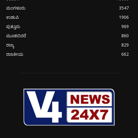
ಮಂಗಳೂರು
3547
ಉಡುಪಿ
1906
ಪುತ್ತೂರು
969
ಮೂಡಬಿದರೆ
860
ರಾಜ್ಯ
829
ರಾಜಕೀಯ
662