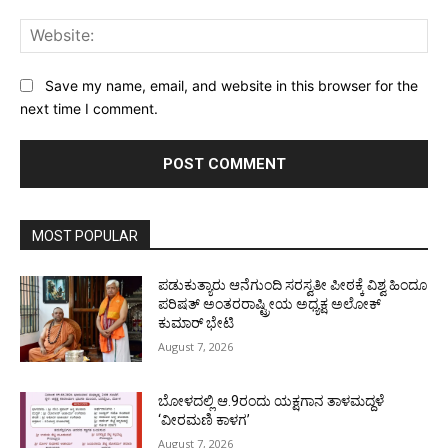
Web
Save my name, email, and website in this browser for the
next time I comment.
MOST POPULAR
ಪಡುಕುತ್ಯಾರು ಆನೆಗುಂದಿ ಸರಸ್ವತೀ ಪೀಠಕ್ಕೆ ವಿಶ್ವ ಹಿಂದೂ
ಪರಿಷತ್ ಅಂತರರಾಷ್ಟ್ರೀಯ ಅಧ್ಯಕ್ಷ ಅಲೋಕ್
ಕುಮಾರ್ ಭೇಟಿ
August 7, 2026
ಬೋಳದಲ್ಲಿ ಆ.9ರಂದು ಯಕ್ಷಗಾನ ತಾಳಮದ್ದಳೆ
‘ವೀರಮಣಿ ಕಾಳಗ’
August 7, 2026