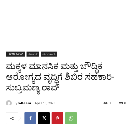
Fresh News
ಕರಾವಳಿ
ಮಂಗಳೂರು
ಮಕ್ಕಳ ಮಾನಸಿಕ ಮತ್ತು ಬೌದ್ಧಿಕ
ಆರೋಗ್ಯದ ವೃದ್ಧಿಗೆ ಶಿಬಿರ ಸಹಕಾರಿ-
ಸುಬ್ರಮಣ್ಯ ರಾವ್
By
v4team
April 10, 2023
33
0