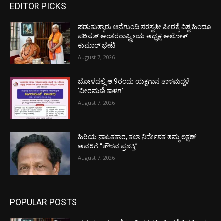
EDITOR PICKS
ಪಡುಕುತ್ಯಾರು ಆನೆಗುಂದಿ ಸರಸ್ವತೀ ಪೀಠಕ್ಕೆ ವಿಶ್ವ ಹಿಂದೂ
ಪರಿಷತ್ ಅಂತರರಾಷ್ಟ್ರೀಯ ಅಧ್ಯಕ್ಷ ಅಲೋಕ್
ಕುಮಾರ್ ಭೇಟಿ
August 7, 2026
ಬೋಳದಲ್ಲಿ ಆ.9ರಂದು ಯಕ್ಷಗಾನ ತಾಳಮದ್ದಳೆ
‘ವೀರಮಣಿ ಕಾಳಗ’
August 7, 2026
ಹಿರಿಯ ನಾಟಕಕಾರ, ಕಲಾ ನಿರ್ದೇಶಕ ತಮ್ಮ ಲಕ್ಷಣ್
ಅವರಿಗೆ “ತೌಳವ ಪ್ರಶಸ್ತಿ”
August 7, 2026
POPULAR POSTS