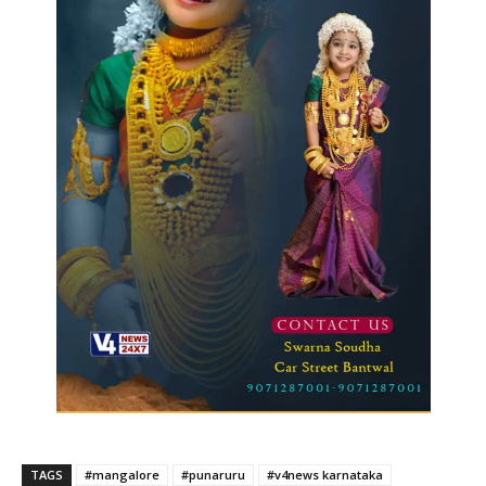
TAGS
#mangalore
#punaruru
#v4news karnataka