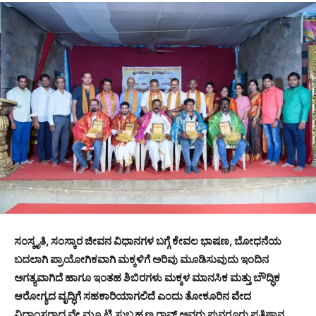
ಸಂಸ್ಕೃತಿ, ಸಂಸ್ಕಾರ ಜೀವನ ವಿಧಾನಗಳ ಬಗ್ಗೆ ಕೇವಲ ಭಾಷಣ, ಬೋಧನೆಯ
ಬದಲಾಗಿ ಪ್ರಾಯೋಗಿಕವಾಗಿ ಮಕ್ಕಳಿಗೆ ಅರಿವು ಮೂಡಿಸುವುದು ಇಂದಿನ
ಅಗತ್ಯವಾಗಿದೆ ಹಾಗೂ ಇಂತಹ ಶಿಬಿರಗಳು ಮಕ್ಕಳ ಮಾನಸಿಕ ಮತ್ತು ಬೌದ್ಧಿಕ
ಆರೋಗ್ಯದ ವೃದ್ಧಿಗೆ ಸಹಕಾರಿಯಾಗಲಿದೆ ಎಂದು ತೋಕೂರಿನ ವೇದ
ವಿದ್ವಾಂಸರಾದ ವೇ.ಮೂ.ಟಿ.ಸುಬ್ರಹ್ಮಣ್ಯ ರಾವ್ ಅವರು ಪುನರೂರು ಪ್ರತಿಷ್ಠಾನ