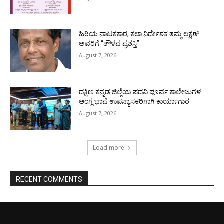
ಹಿರಿಯ ನಾಟಕಕಾರ, ಕಲಾ ನಿರ್ದೇಶಕ ತಮ್ಮ ಲಕ್ಷಣ್
ಅವರಿಗೆ “ತೌಳವ ಪ್ರಶಸ್ತಿ”
August 7, 2026
ದಕ್ಷಿಣ ಕನ್ನಡ ಜಿಲ್ಲೆಯ ಪದವಿ ಪೂರ್ವ ಕಾಲೇಜುಗಳ
ಆಂಗ್ಲ ಭಾಷೆ ಉಪನ್ಯಾಸಕರಿಗಾಗಿ ಕಾರ್ಯಾಗಾರ
August 7, 2026
Load more
RECENT COMMENTS