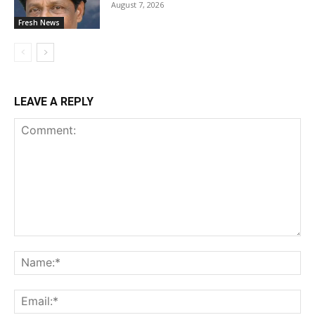
August 7, 2026
Fresh News
LEAVE A REPLY
Comment:
Na
Ema