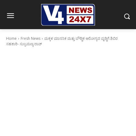
Home
Fresh News
ಮಕ್ಕಳ ಮಾನಸಿಕ ಮತ್ತು ಬೌದ್ಧಿಕ ಆರೋಗ್ಯದ ವೃದ್ಧಿಗೆ ಶಿಬಿರ
ಸಹಕಾರಿ- ಸುಬ್ರಮಣ್ಯ ರಾವ್