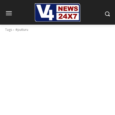
Tags
#putturu