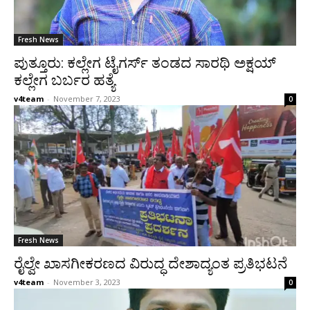
Fresh News
ಪುತ್ತೂರು: ಕಲ್ಲೇಗ ಟೈಗರ್ಸ್ ತಂಡದ ಸಾರಥಿ ಅಕ್ಷಯ್
ಕಲ್ಲೇಗ ಬರ್ಬರ ಹತ್ಯೆ
v4team
-
November 7, 2023
0
Fresh News
ರೈಲ್ವೇ ಖಾಸಗೀಕರಣದ ವಿರುದ್ಧ ದೇಶಾದ್ಯಂತ ಪ್ರತಿಭಟನೆ
v4team
-
November 3, 2023
0