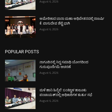
August 6, 2026
ಅಮೇರಿಕಾದ ಬಾನಾ ಮಹಾ ಅಧಿವೇಶನದಲ್ಲಿ ರಾಜರ್ಷಿ
ಕೆ. ವಾಸುದೇವ ಶೆಟ್ಟಿ ಭಾಗಿ
August 6, 2026
POPULAR POSTS
ನಾಗೂರಿನಲ್ಲಿ ಸಿದ್ಧ ಸಮಾಧಿ ಯೋಗದಿಂದ
ಗುರುಪೂರ್ಣಿಮೆ ಆಚರಣೆ
August 6, 2026
ಮಳೆ ಹಾನಿ ಹಿನ್ನೆಲೆ: ಬಂಟ್ವಾಳ ತಾಲೂಕು
ಪಂಚಾಯತ್‌ನಲ್ಲಿ ಅಧಿಕಾರಿಗಳ ತುರ್ತು ಸಭೆ
August 6, 2026