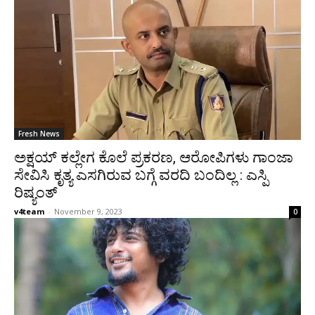
Fresh News
ಅಕ್ಷಯ್ ಕಲ್ಲೇಗ ಕೊಲೆ ಪ್ರಕರಣ, ಆರೋಪಿಗಳು ಗಾಂಜಾ
ಸೇವಿಸಿ ಕೃತ್ಯ ಎಸಗಿರುವ ಬಗ್ಗೆ ವರದಿ ಬಂದಿಲ್ಲ : ಎಸ್ಪಿ
ರಿಷ್ಯಂತ್
v4team
-
November 9, 2023
0