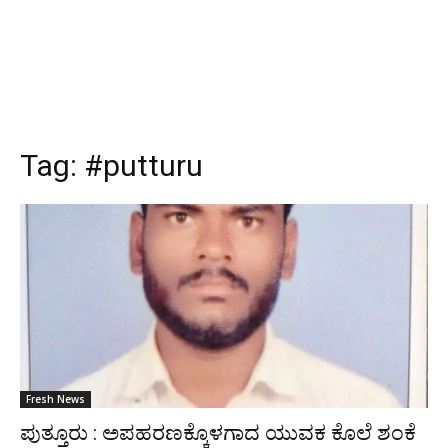
Tag:
#putturu
Fresh News
ಪುತ್ತೂರು : ಅಪಹರಣಕ್ಕೊಳಗಾದ ಯುವಕ ಕೊಲೆ ಶಂಕೆ