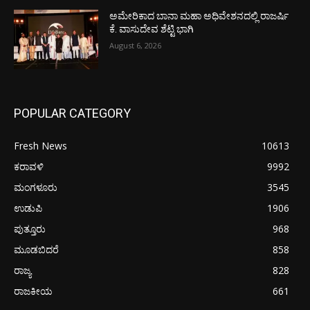
ಅಮೇರಿಕಾದ ಬಾನಾ ಮಹಾ ಅಧಿವೇಶನದಲ್ಲಿ ರಾಜರ್ಷಿ
ಕೆ. ವಾಸುದೇವ ಶೆಟ್ಟಿ ಭಾಗಿ
August 6, 2026
POPULAR CATEGORY
Fresh News
10613
ಕರಾವಳಿ
9992
ಮಂಗಳೂರು
3545
ಉಡುಪಿ
1906
ಪುತ್ತೂರು
968
ಮೂಡಬಿದರೆ
858
ರಾಜ್ಯ
828
ರಾಜಕೀಯ
661