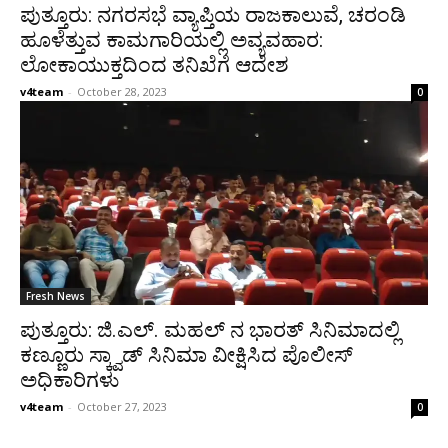
ಪುತ್ತೂರು: ನಗರಸಭೆ ವ್ಯಾಪ್ತಿಯ ರಾಜಕಾಲುವೆ, ಚರಂಡಿ
ಹೂಳೆತ್ತುವ ಕಾಮಗಾರಿಯಲ್ಲಿ ಅವ್ಯವಹಾರ:
ಲೋಕಾಯುಕ್ತದಿಂದ ತನಿಖೆಗೆ ಆದೇಶ
v4team
-
October 28, 2023
0
Fresh News
ಪುತ್ತೂರು: ಜಿ.ಎಲ್. ಮಹಲ್ ನ ಭಾರತ್ ಸಿನಿಮಾದಲ್ಲಿ
ಕಣ್ಣೂರು ಸ್ಕ್ವಾಡ್ ಸಿನಿಮಾ ವೀಕ್ಷಿಸಿದ ಪೊಲೀಸ್
ಅಧಿಕಾರಿಗಳು
v4team
-
October 27, 2023
0