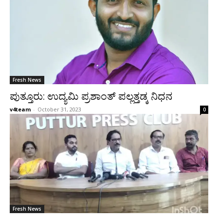
Fresh News
ಪುತ್ತೂರು: ಉದ್ಯಮಿ ಪ್ರಶಾಂತ್ ಪಲ್ಲತ್ತಡ್ಕ ನಿಧನ
v4team
-
October 31, 2023
0
Fresh News