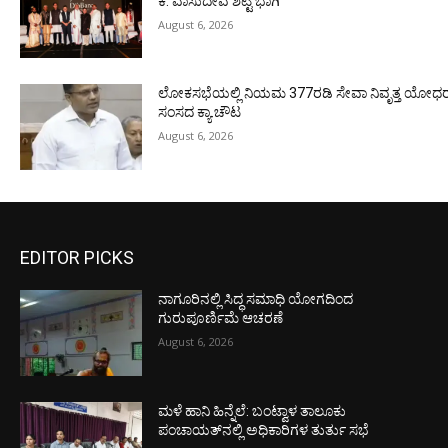
ಕೆ. ವಾಸುದೇವ ಶೆಟ್ಟಿ ಭಾಗಿ
August 6, 2026
ಲೋಕಸಭೆಯಲ್ಲಿ ನಿಯಮ 377ರಡಿ ಸೇವಾ ನಿವೃತ್ತ ಯೋಧರ ಪ
ಸಂಸದ ಕ್ಯಾ.ಚೌಟ
August 6, 2026
EDITOR PICKS
ನಾಗೂರಿನಲ್ಲಿ ಸಿದ್ಧ ಸಮಾಧಿ ಯೋಗದಿಂದ
ಗುರುಪೂರ್ಣಿಮೆ ಆಚರಣೆ
August 6, 2026
ಮಳೆ ಹಾನಿ ಹಿನ್ನೆಲೆ: ಬಂಟ್ವಾಳ ತಾಲೂಕು
ಪಂಚಾಯತ್‌ನಲ್ಲಿ ಅಧಿಕಾರಿಗಳ ತುರ್ತು ಸಭೆ