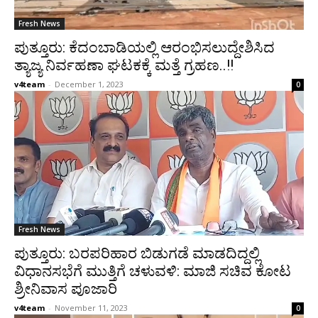
Fresh News
ಪುತ್ತೂರು: ಕೆದಂಬಾಡಿಯಲ್ಲಿ ಆರಂಭಿಸಲುದ್ದೇಶಿಸಿದ
ತ್ಯಾಜ್ಯ ನಿರ್ವಹಣಾ ಘಟಕಕ್ಕೆ ಮತ್ತೆ ಗ್ರಹಣ..!!
v4team
-
December 1, 2023
0
Fresh News
ಪುತ್ತೂರು: ಬರಪರಿಹಾರ ಬಿಡುಗಡೆ ಮಾಡದಿದ್ದಲ್ಲಿ
ವಿಧಾನಸಭೆಗೆ ಮುತ್ತಿಗೆ ಚಳುವಳಿ: ಮಾಜಿ ಸಚಿವ ಕೋಟ
ಶ್ರೀನಿವಾಸ ಪೂಜಾರಿ
v4team
-
November 11, 2023
0