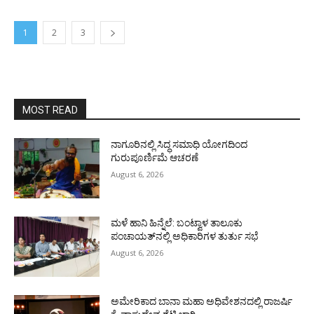
1
2
3
MOST READ
ನಾಗೂರಿನಲ್ಲಿ ಸಿದ್ಧ ಸಮಾಧಿ ಯೋಗದಿಂದ
ಗುರುಪೂರ್ಣಿಮೆ ಆಚರಣೆ
August 6, 2026
ಮಳೆ ಹಾನಿ ಹಿನ್ನೆಲೆ: ಬಂಟ್ವಾಳ ತಾಲೂಕು
ಪಂಚಾಯತ್‌ನಲ್ಲಿ ಅಧಿಕಾರಿಗಳ ತುರ್ತು ಸಭೆ
August 6, 2026
ಅಮೇರಿಕಾದ ಬಾನಾ ಮಹಾ ಅಧಿವೇಶನದಲ್ಲಿ ರಾಜರ್ಷಿ