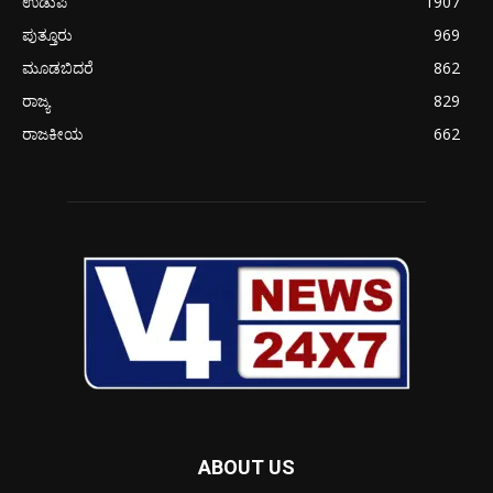
ಉಡುಪಿ
1907
ಪುತ್ತೂರು
969
ಮೂಡಬಿದರೆ
862
ರಾಜ್ಯ
829
ರಾಜಕೀಯ
662
ABOUT US