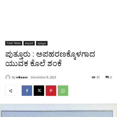
Fresh News
ಕರಾವಳಿ
ಪುತ್ತೂರು
ಪುತ್ತೂರು : ಅಪಹರಣಕ್ಕೊಳಗಾದ
ಯುವಕ ಕೊಲೆ ಶಂಕೆ
By
v4team
December 8, 2023
41
0