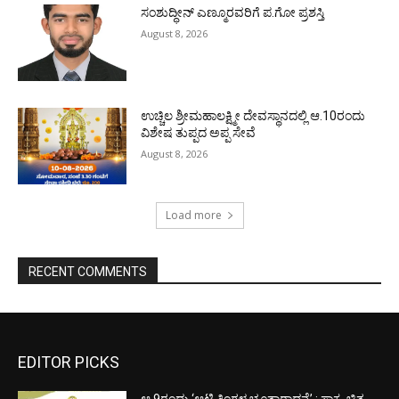
ಸಂಶುದ್ಧೀನ್ ಎಣ್ಮೂರವರಿಗೆ ಪ.ಗೋ ಪ್ರಶಸ್ತಿ
August 8, 2026
ಉಚ್ಚಿಲ ಶ್ರೀಮಹಾಲಕ್ಷ್ಮೀ ದೇವಸ್ಥಾನದಲ್ಲಿ ಆ.10ರಂದು
ವಿಶೇಷ ತುಪ್ಪದ ಅಪ್ಪ ಸೇವೆ
August 8, 2026
Load more
RECENT COMMENTS
EDITOR PICKS
ಆ.9ರಂದು ‘ಆಟಿ ತಿಂಗಳ ಭೂತಾರಾಧನೆ’ : ಸಾಕ್ಷ್ಯ ಚಿತ್ರ