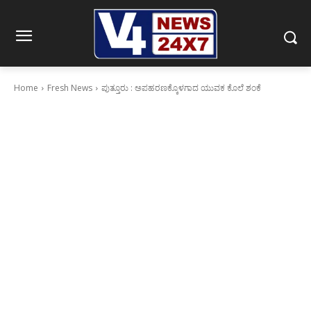
Home
Fresh News
ಪುತ್ತೂರು : ಅಪಹರಣಕ್ಕೊಳಗಾದ ಯುವಕ ಕೊಲೆ ಶಂಕೆ