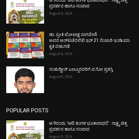
ಪ್ರದರ್ಶನ ಹಾಗೂ ಸಂವಾದ
August 8, 2026
ಡಾ. ಪ್ರೀತಿ ಲೋಲಾಕ್ಷ ನಾಗವೇಣಿ
ಅವರ ಅನ್‌ಟಚೆಬಿಲಿಟಿ ಇನ್ 21 ಸೆಂಚುರಿ ಇಂಡಿಯಾ
ಕೃತಿ ಬಿಡುಗಡೆ
August 8, 2026
ಸಂಶುದ್ಧೀನ್ ಎಣ್ಮೂರವರಿಗೆ ಪ.ಗೋ ಪ್ರಶಸ್ತಿ
August 8, 2026
POPULAR POSTS
ಆ.9ರಂದು ‘ಆಟಿ ತಿಂಗಳ ಭೂತಾರಾಧನೆ’ : ಸಾಕ್ಷ್ಯ ಚಿತ್ರ
ಪ್ರದರ್ಶನ ಹಾಗೂ ಸಂವಾದ
August 8, 2026