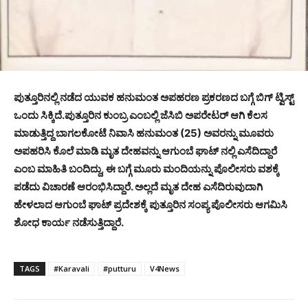
ಪುತ್ತೂರಿನಲ್ಲಿ ನಡೆದ ಯುವಕ ಹನುಮಂತ ಅಪಹರಣ ಪ್ರಕರಣದ ಬಗ್ಗೆ ಬಿಗ್ ಟ್ವಿಸ್ಟ್
ಒಂದು ಸಿಕ್ಕಿದೆ.ಪುತ್ತೂರಿನ ಕುಂಬ್ರ ಎಂಬಲ್ಲಿ ಜೆಸಿಬಿ ಅಪರೇಟರ್ ಆಗಿ ಕೆಲಸ
ಮಾಡುತ್ತಿದ್ದ ಬಾಗಲಕೋಟೆ ನಿವಾಸಿ ಹನುಮಂತ (25) ಅವರನ್ನು ಮೂವರು
ಅಪಹರಿಸಿ ಕೊಲೆ ಮಾಡಿ ಮೃತ ದೇಹವನ್ನು ಆಗುಂಬೆ ಘಾಟ್ ನಲ್ಲಿ ಎಸೆದಿದ್ದಾರೆ
ಎಂಬ ಮಾಹಿತಿ ಬಂದಿದ್ದು, ಈ ಬಗ್ಗೆ ಮೂರು ಮಂದಿಯನ್ನು ಪೊಲೀಸರು ವಶಕ್ಕೆ
ಪಡೆದು ವಿಚಾರಣೆ ಆರಂಭಿಸಿದ್ದಾರೆ. ಅಲ್ಲದೆ ಮೃತ ದೇಹ ಎಸೆದಿರುವುದಾಗಿ
ಹೇಳಲಾದ ಆಗುಂಬೆ ಘಾಟ್ ಪ್ರದೇಶಕ್ಕೆ ಪುತ್ತೂರಿನ ಸಂಪ್ಯ ಪೊಲೀಸರು ಆಗಮಿಸಿ
ಶೋಧ ಕಾರ್ಯ ನಡೆಸುತ್ತಿದ್ದಾರೆ.
TAGS
#Karavali
#putturu
V4News