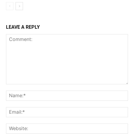
LEAVE A REPLY
Comment:
Na
Ema
Web