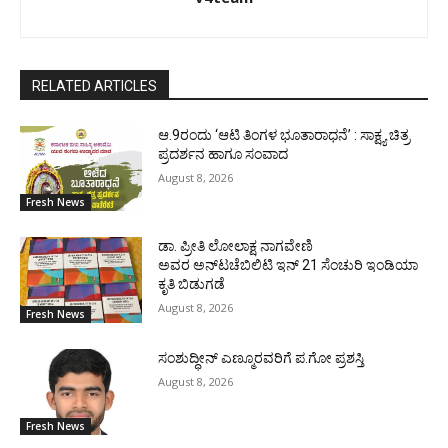
RELATED ARTICLES
ಆ.9ರಂದು ‘ಆಟಿ ತಿಂಗಳ ಭೂತಾರಾಧನೆ’ : ಸಾಕ್ಷ್ಯ ಚಿತ್ರ
ಪ್ರದರ್ಶನ ಹಾಗೂ ಸಂವಾದ
August 8, 2026
Fresh News
ಡಾ. ಪ್ರೀತಿ ಲೋಲಾಕ್ಷ ನಾಗವೇಣಿ
ಅವರ ಅನ್‌ಟಚೆಬಿಲಿಟಿ ಇನ್ 21 ಸೆಂಚುರಿ ಇಂಡಿಯಾ
ಕೃತಿ ಬಿಡುಗಡೆ
August 8, 2026
Fresh News
ಸಂಶುದ್ಧೀನ್ ಎಣ್ಮೂರವರಿಗೆ ಪ.ಗೋ ಪ್ರಶಸ್ತಿ
August 8, 2026
Fresh News