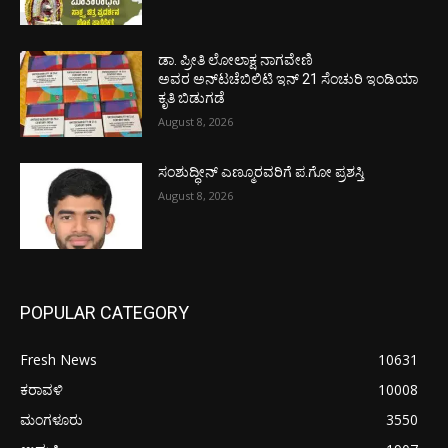
ಡಾ. ಪ್ರೀತಿ ಲೋಲಾಕ್ಷ ನಾಗವೇಣಿ
ಅವರ ಅನ್‌ಟಚೆಬಿಲಿಟಿ ಇನ್ 21 ಸೆಂಚುರಿ ಇಂಡಿಯಾ
ಕೃತಿ ಬಿಡುಗಡೆ
August 8, 2026
ಸಂಶುದ್ಧೀನ್ ಎಣ್ಮೂರವರಿಗೆ ಪ.ಗೋ ಪ್ರಶಸ್ತಿ
August 8, 2026
POPULAR CATEGORY
Fresh News
10631
ಕರಾವಳಿ
10008
ಮಂಗಳೂರು
3550