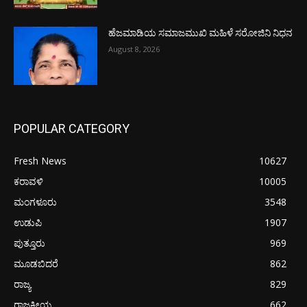
ಹೆಜಮಾಡಿಯ ಸಮಾಜಮುಖಿ ಮಹಿಳೆ ಸರೋಜಿನಿ ನಿಧನ
August 8, 2026
POPULAR CATEGORY
Fresh News
10627
ಕರಾವಳಿ
10005
ಮಂಗಳೂರು
3548
ಉಡುಪಿ
1907
ಪುತ್ತೂರು
969
ಮೂಡಬಿದರೆ
862
ರಾಜ್ಯ
829
ರಾಜಕೀಯ
662