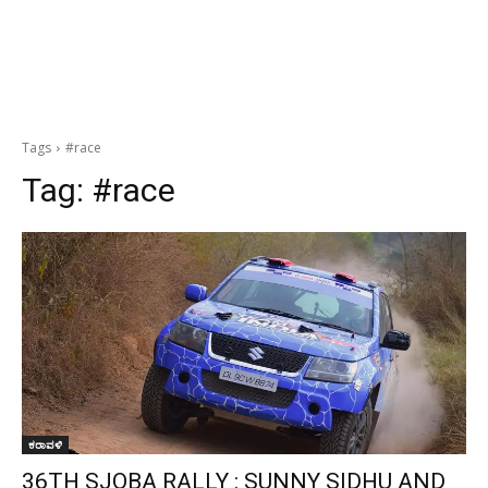
Tags
#race
Tag:
#race
ಕರಾವಳಿ
36TH SJOBA RALLY : SUNNY SIDHU AND