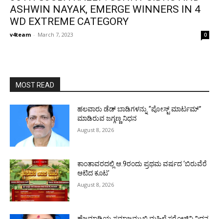
ASHWIN NAYAK, EMERGE WINNERS IN 4
WD EXTREME CATEGORY
v4team
-
March 7, 2023
0
MOST READ
ಹಲವಾರು ಡೆಡ್ ಬಾಡಿಗಳನ್ನು “ಪೋಸ್ಟ್ ಮಾರ್ಟಮ್”
ಮಾಡಿರುವ ಜಗ್ಗಣ್ಣ ನಿಧನ
August 8, 2026
ಕಾಂತಾವರದಲ್ಲಿ ಆ.9ರಂದು ಪ್ರಥಮ ವರ್ಷದ ‘ಬಿರುವೆರೆ
ಆಟಿದ ಕೂಟ’
August 8, 2026
ಹೆಜಮಾಡಿಯ ಸಮಾಜಮುಖಿ ಮಹಿಳೆ ಸರೋಜಿನಿ ನಿಧನ