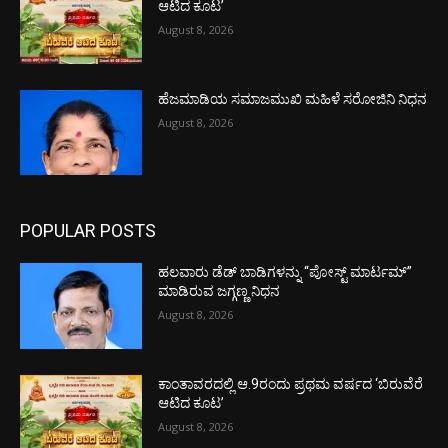
ಆಟಿದ ಕೂಟ’
August 8, 2026
ಹೆಜಮಾಡಿಯ ಸಮಾಜಮುಖಿ ಮಹಿಳೆ ಸರೋಜಿನಿ ನಿಧನ
August 8, 2026
POPULAR POSTS
ಹಲವಾರು ಡೆಡ್ ಬಾಡಿಗಳನ್ನು “ಪೋಸ್ಟ್ ಮಾರ್ಟಮ್”
ಮಾಡಿರುವ ಜಗ್ಗಣ್ಣ ನಿಧನ
August 8, 2026
ಕಾಂತಾವರದಲ್ಲಿ ಆ.9ರಂದು ಪ್ರಥಮ ವರ್ಷದ ‘ಬಿರುವೆರೆ
ಆಟಿದ ಕೂಟ’
August 8, 2026