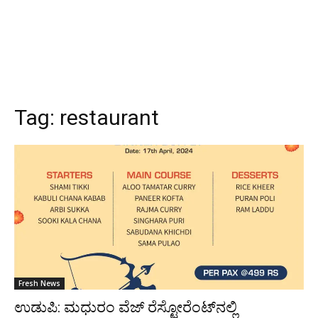
Tag:
restaurant
Fresh News
ಉಡುಪಿ: ಮಧುರಂ ವೆಜ್ ರೆಸ್ಟೋರೆಂಟ್‌ನಲ್ಲಿ