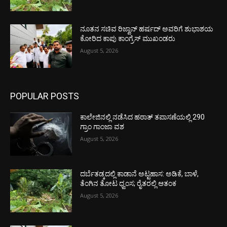
ನೂತನ ಸಚಿವ ರಿಜ್ವಾನ್ ಹರ್ಷದ್ ಅವರಿಗೆ ಶುಭಾಶಯ
ಕೋರಿದ ಕಾಪು ಕಾಂಗ್ರೆಸ್ ಮುಖಂಡರು
August 5, 2026
POPULAR POSTS
ಕಾಲೇಜಿನಲ್ಲಿ ನಡೆಸಿದ ಹಠಾತ್ ತಪಾಸಣೆಯಲ್ಲಿ 290
ಗ್ರಾಂ ಗಾಂಜಾ ವಶ
August 5, 2026
ದರ್ಬೆತಡ್ಕದಲ್ಲಿ ಕಾಡಾನೆ ಅಟ್ಟಹಾಸ: ಅಡಿಕೆ, ಬಾಳೆ,
ತೆಂಗಿನ ತೋಟ ಧ್ವಂಸ; ರೈತರಲ್ಲಿ ಆತಂಕ
August 5, 2026