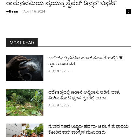
ರಾಮನವಮಿಯ ಪ್ರಯುಕ್ತ ಸ್ಪೆಷಲ್ ಡಿನ್ನರ್ ಬಫೆಟ್
v4team
-
April 16, 2024
0
MOST READ
ಕಾಲೇಜಿನಲ್ಲಿ ನಡೆಸಿದ ಹಠಾತ್ ತಪಾಸಣೆಯಲ್ಲಿ 290
ಗ್ರಾಂ ಗಾಂಜಾ ವಶ
August 5, 2026
ದರ್ಬೆತಡ್ಕದಲ್ಲಿ ಕಾಡಾನೆ ಅಟ್ಟಹಾಸ: ಅಡಿಕೆ, ಬಾಳೆ,
ತೆಂಗಿನ ತೋಟ ಧ್ವಂಸ; ರೈತರಲ್ಲಿ ಆತಂಕ
August 5, 2026
ನೂತನ ಸಚಿವ ರಿಜ್ವಾನ್ ಹರ್ಷದ್ ಅವರಿಗೆ ಶುಭಾಶಯ
ಕೋರಿದ ಕಾಪು ಕಾಂಗ್ರೆಸ್ ಮುಖಂಡರು