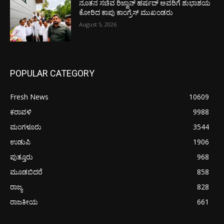
ನೂತನ ಸಚಿವ ರಿಜ್ವಾನ್ ಹರ್ಷದ್ ಅವರಿಗೆ ಶುಭಾಶಯ
ಕೋರಿದ ಕಾಪು ಕಾಂಗ್ರೆಸ್ ಮುಖಂಡರು
August 5, 2026
POPULAR CATEGORY
Fresh News
10609
ಕರಾವಳಿ
9988
ಮಂಗಳೂರು
3544
ಉಡುಪಿ
1906
ಪುತ್ತೂರು
968
ಮೂಡಬಿದರೆ
858
ರಾಜ್ಯ
828
ರಾಜಕೀಯ
661