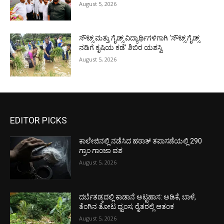
August 5, 2026
ಸೌಟ್ಸ್ ಮತ್ತು ಗೈಡ್ಸ್ ವಿದ್ಯಾರ್ಥಿಗಳಿಗಾಗಿ ‘ಸೌಟ್ಸ್ ಗೈಡ್ಸ್
ನಡಿಗೆ ಕೃಷಿಯ ಕಡೆ’ ಶಿಬಿರ ಯಶಸ್ವಿ
August 5, 2026
EDITOR PICKS
ಕಾಲೇಜಿನಲ್ಲಿ ನಡೆಸಿದ ಹಠಾತ್ ತಪಾಸಣೆಯಲ್ಲಿ 290
ಗ್ರಾಂ ಗಾಂಜಾ ವಶ
August 5, 2026
ದರ್ಬೆತಡ್ಕದಲ್ಲಿ ಕಾಡಾನೆ ಅಟ್ಟಹಾಸ: ಅಡಿಕೆ, ಬಾಳೆ,
ತೆಂಗಿನ ತೋಟ ಧ್ವಂಸ; ರೈತರಲ್ಲಿ ಆತಂಕ
August 5, 2026