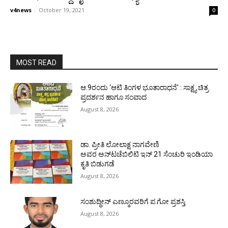
v4news
-
October 19, 2021
0
MOST READ
ಆ.9ರಂದು ‘ಆಟಿ ತಿಂಗಳ ಭೂತಾರಾಧನೆ’ : ಸಾಕ್ಷ್ಯ ಚಿತ್ರ
ಪ್ರದರ್ಶನ ಹಾಗೂ ಸಂವಾದ
August 8, 2026
ಡಾ. ಪ್ರೀತಿ ಲೋಲಾಕ್ಷ ನಾಗವೇಣಿ
ಅವರ ಅನ್‌ಟಚೆಬಿಲಿಟಿ ಇನ್ 21 ಸೆಂಚುರಿ ಇಂಡಿಯಾ
ಕೃತಿ ಬಿಡುಗಡೆ
August 8, 2026
ಸಂಶುದ್ಧೀನ್ ಎಣ್ಮೂರವರಿಗೆ ಪ.ಗೋ ಪ್ರಶಸ್ತಿ
August 8, 2026