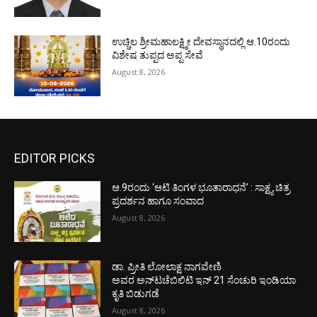
ಉಚ್ಚಿಲ ಶ್ರೀಮಹಾಲಕ್ಷ್ಮೀ ದೇವಸ್ಥಾನದಲ್ಲಿ ಆ.10ರಂದು
ವಿಶೇಷ ತುಪ್ಪದ ಅಪ್ಪ ಸೇವೆ
August 8, 2026
EDITOR PICKS
ಆ.9ರಂದು ‘ಆಟಿ ತಿಂಗಳ ಭೂತಾರಾಧನೆ’ : ಸಾಕ್ಷ್ಯ ಚಿತ್ರ
ಪ್ರದರ್ಶನ ಹಾಗೂ ಸಂವಾದ
August 8, 2026
ಡಾ. ಪ್ರೀತಿ ಲೋಲಾಕ್ಷ ನಾಗವೇಣಿ
ಅವರ ಅನ್‌ಟಚೆಬಿಲಿಟಿ ಇನ್ 21 ಸೆಂಚುರಿ ಇಂಡಿಯಾ
ಕೃತಿ ಬಿಡುಗಡೆ
August 8, 2026