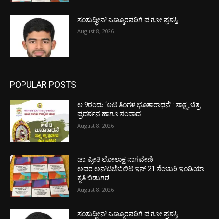
ಸಂಶುದ್ಧೀನ್ ಎಣ್ಮೂರವರಿಗೆ ಪ.ಗೋ ಪ್ರಶಸ್ತಿ
August 8, 2026
POPULAR POSTS
ಆ.9ರಂದು ‘ಆಟಿ ತಿಂಗಳ ಭೂತಾರಾಧನೆ’ : ಸಾಕ್ಷ್ಯ ಚಿತ್ರ
ಪ್ರದರ್ಶನ ಹಾಗೂ ಸಂವಾದ
August 8, 2026
ಡಾ. ಪ್ರೀತಿ ಲೋಲಾಕ್ಷ ನಾಗವೇಣಿ
ಅವರ ಅನ್‌ಟಚೆಬಿಲಿಟಿ ಇನ್ 21 ಸೆಂಚುರಿ ಇಂಡಿಯಾ
ಕೃತಿ ಬಿಡುಗಡೆ
August 8, 2026
ಸಂಶುದ್ಧೀನ್ ಎಣ್ಮೂರವರಿಗೆ ಪ.ಗೋ ಪ್ರಶಸ್ತಿ