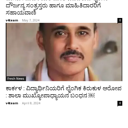
ದೌರ್ಜನ್ಯ ಸಂತ್ರಸ್ತರು ಹಾಗೂ ಮಾಹಿತಿದಾರರಿಗೆ
ಸಹಾಯವಾಣಿ
v4team
-
May 7, 2024
0
Fresh News
ಕಾರ್ಕಳ : ವಿದ್ಯಾರ್ಥಿನಿಯರಿಗೆ ಲೈಂಗಿಕ ಕಿರುಕುಳ ಆರೋಪ
: ಶಾಲಾ ಮುಖ್ಯೋಪಾಧ್ಯಾಯನ ಬಂಧನ ￼
v4team
-
April 8, 2024
0