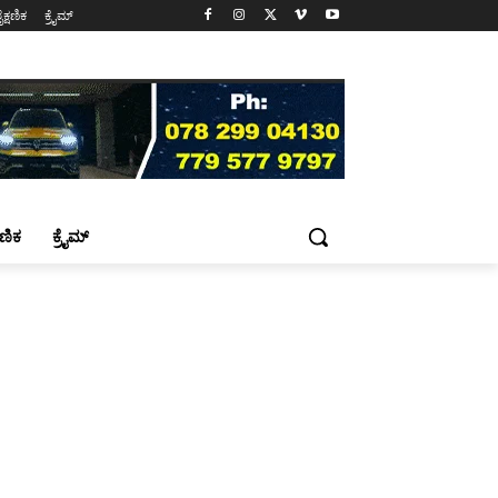
ೈಕ್ಷಣಿಕ
ಕ್ರೈಮ್
್ಷಣಿಕ
ಕ್ರೈಮ್