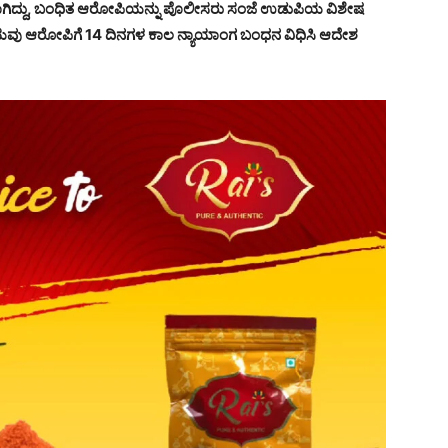
ಖಲಾಗಿದ್ದು, ಬಂಧಿತ ಆರೋಪಿಯನ್ನು ಪೊಲೀಸರು ಸಂಜೆ ಉಡುಪಿಯ ವಿಶೇಷ
ಯವು ಆರೋಪಿಗೆ 14 ದಿನಗಳ ಕಾಲ ನ್ಯಾಯಾಂಗ ಬಂಧನ ವಿಧಿಸಿ ಆದೇಶ