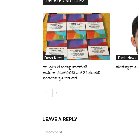
RELATED ARTICLES
Fresh News
Fresh News
ಡಾ. ಪ್ರೀತಿ ಲೋಲಾಕ್ಷ ನಾಗವೇಣಿ
ಸಂಶುದ್ಧೀನ್ ಎಣ
ಅವರ ಅನ್‌ಟಚೆಬಿಲಿಟಿ ಇನ್ 21 ಸೆಂಚುರಿ
ಇಂಡಿಯಾ ಕೃತಿ ಬಿಡುಗಡೆ
LEAVE A REPLY