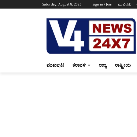
Saturday, August 8, 2026
Sign in / Join
ಮುಖಪುಟ
ಮುಖಪುಟ
ಕರಾವಳಿ
ರಾಜ್ಯ
ರಾಷ್ಟ್ರೀಯ