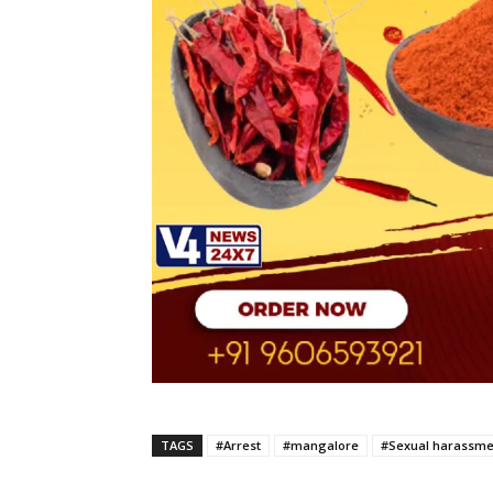
TAGS
#Arrest
#mangalore
#Sexual harassme