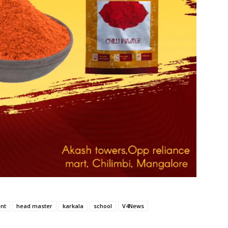
nt
head master
karkala
school
V4News