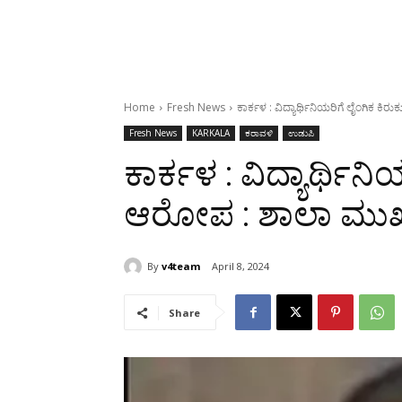
Home
Fresh News
ಕಾರ್ಕಳ : ವಿದ್ಯಾರ್ಥಿನಿಯರಿಗೆ ಲೈಂಗಿಕ
Fresh News
KARKALA
ಕರಾವಳಿ
ಉಡುಪಿ
ಕಾರ್ಕಳ : ವಿದ್ಯಾರ್ಥಿನ
ಆರೋಪ : ಶಾಲಾ ಮು
By
v4team
April 8, 2024
Share