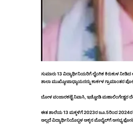
ಸುಮಾರು 13 ವಿದ್ಯಾರ್ಥಿನಿಯರಿಗೆ ಲೈಂಗಿಕ ಕಿರುಕುಳ ನ
ಶಾಲಾ ಮುಖ್ಯೋಪಾಧ್ಯಾಯನನ್ನು ಕಾರ್ಕಳ ಗ್ರಾಮಾಂತರ ಪೊಲೀ
ಬೋಳ ವಂಜಾರಕಟ್ಟೆ ನಿವಾಸಿ, ಇಚ್ಚೋಡಿ ಮಹಾಲಿಂಗೇಶ್ವರ
ಈತ ಶಾಲೆಯ 13 ಮಕ್ಕಳಿಗೆ 2023ರ ಜೂ.5ರಿಂದ 2024ರ ಎ.3ರ
ಅಲ್ಲದೆ ವಿದ್ಯಾರ್ಥಿನಿಯೊಬ್ಬಳ ಅಕ್ಕನ ಮೊಬೈಲ್‌ಗೆ ಅಸಭ್ಯ ಫ