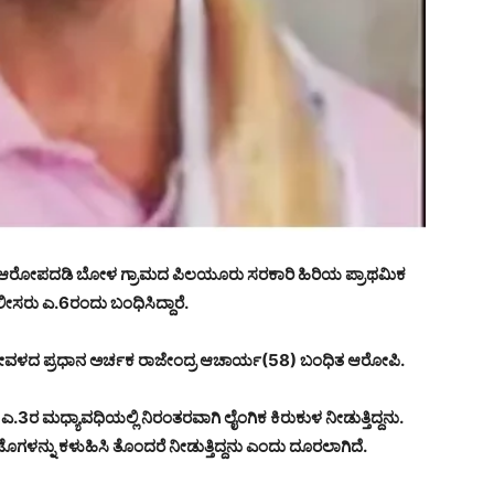
ೀಡಿದ ಆರೋಪದಡಿ ಬೋಳ ಗ್ರಾಮದ ಪಿಲಯೂರು ಸರಕಾರಿ ಹಿರಿಯ ಪ್ರಾಥಮಿಕ
ಸರು ಎ.6ರಂದು ಬಂಧಿಸಿದ್ದಾರೆ.
 ದೇವಳದ ಪ್ರಧಾನ ಅರ್ಚಕ ರಾಜೇಂದ್ರ ಆಚಾರ್ಯ(58) ಬಂಧಿತ ಆರೋಪಿ.
 ಮಧ್ಯಾವಧಿಯಲ್ಲಿ ನಿರಂತರವಾಗಿ ಲೈಂಗಿಕ ಕಿರುಕುಳ ನೀಡುತ್ತಿದ್ದನು.
ೋಟೊಗಳನ್ನು ಕಳುಹಿಸಿ ತೊಂದರೆ ನೀಡುತ್ತಿದ್ದನು ಎಂದು ದೂರಲಾಗಿದೆ.