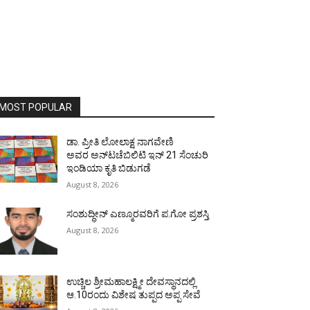
MOST POPULAR
ಡಾ. ಪ್ರೀತಿ ಲೋಲಾಕ್ಷ ನಾಗವೇಣಿ
ಅವರ ಅನ್‌ಟಚೆಬಿಲಿಟಿ ಇನ್ 21 ಸೆಂಚುರಿ
ಇಂಡಿಯಾ ಕೃತಿ ಬಿಡುಗಡೆ
August 8, 2026
ಸಂಶುದ್ಧೀನ್ ಎಣ್ಮೂರವರಿಗೆ ಪ.ಗೋ ಪ್ರಶಸ್ತಿ
August 8, 2026
ಉಚ್ಚಿಲ ಶ್ರೀಮಹಾಲಕ್ಷ್ಮೀ ದೇವಸ್ಥಾನದಲ್ಲಿ
ಆ.10ರಂದು ವಿಶೇಷ ತುಪ್ಪದ ಅಪ್ಪ ಸೇವೆ