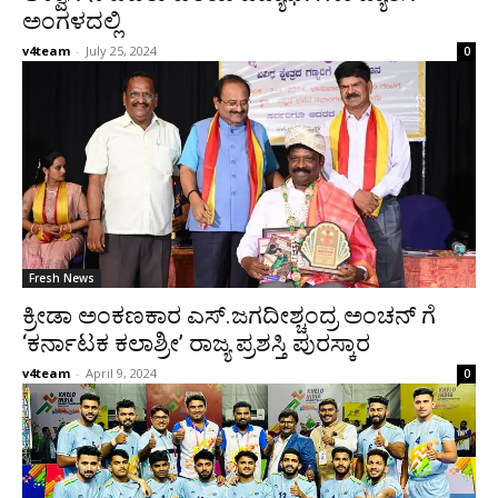
ಅಂಗಳದಲ್ಲಿ
v4team
-
July 25, 2024
0
Fresh News
ಕ್ರೀಡಾ ಅಂಕಣಕಾರ ಎಸ್.ಜಗದೀಶ್ಚಂದ್ರ ಅಂಚನ್ ಗೆ
‘ಕರ್ನಾಟಕ ಕಲಾಶ್ರೀ’ ರಾಜ್ಯ ಪ್ರಶಸ್ತಿ ಪುರಸ್ಕಾರ
v4team
-
April 9, 2024
0