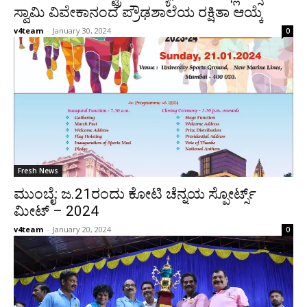
ಸ್ವಾಮಿ ವಿವೇಕಾನಂದ ಪ್ರೌಢಶಾಲೆಯ ರಕ್ಷಿತಾ ಆಯ್ಕೆ
v4team
-
January 30, 2024
0
Fresh News
ಮುಂಬೈ: ಜ.21ರಂದು ಕೋಟಿ ಚೆನ್ನಯ ಸ್ಪೋರ್ಟ್ಸ್
ಮೀಟ್ – 2024
v4team
-
January 20, 2024
0