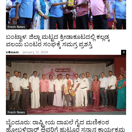
Fresh News
ಬಂಟ್ವಾಳ: ಜಿಲ್ಲಾ ಮಟ್ಟದ ಕ್ರೀಡಾಕೂಟದಲ್ಲಿ ಕಲ್ಲಡ್ಕ
ವಲಯ ಬಂಟರ ಸಂಘಕ್ಕೆ ಸಮಗ್ರ ಪ್ರಶಸ್ತಿ
v4team
-
January 12, 2024
0
Fresh News
ಬೈಂದೂರು: ರಾಷ್ಟ್ರೀಯ ದಾಖಲೆ ಗೈದ ಮಣಿಕಂಠ
ಹೋಬಳಿದಾರ್ ಅವರಿಗೆ ಹುಟ್ಟೂರ ಸನ್ಮಾನ ಕಾರ್ಯಕ್ರಮ