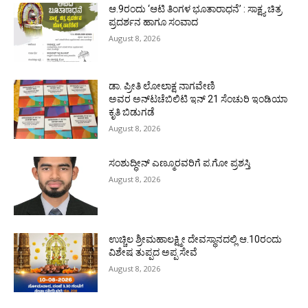
ಆ.9ರಂದು ‘ಆಟಿ ತಿಂಗಳ ಭೂತಾರಾಧನೆ’ : ಸಾಕ್ಷ್ಯ ಚಿತ್ರ
ಪ್ರದರ್ಶನ ಹಾಗೂ ಸಂವಾದ
August 8, 2026
ಡಾ. ಪ್ರೀತಿ ಲೋಲಾಕ್ಷ ನಾಗವೇಣಿ
ಅವರ ಅನ್‌ಟಚೆಬಿಲಿಟಿ ಇನ್ 21 ಸೆಂಚುರಿ ಇಂಡಿಯಾ
ಕೃತಿ ಬಿಡುಗಡೆ
August 8, 2026
ಸಂಶುದ್ಧೀನ್ ಎಣ್ಮೂರವರಿಗೆ ಪ.ಗೋ ಪ್ರಶಸ್ತಿ
August 8, 2026
ಉಚ್ಚಿಲ ಶ್ರೀಮಹಾಲಕ್ಷ್ಮೀ ದೇವಸ್ಥಾನದಲ್ಲಿ ಆ.10ರಂದು
ವಿಶೇಷ ತುಪ್ಪದ ಅಪ್ಪ ಸೇವೆ
August 8, 2026