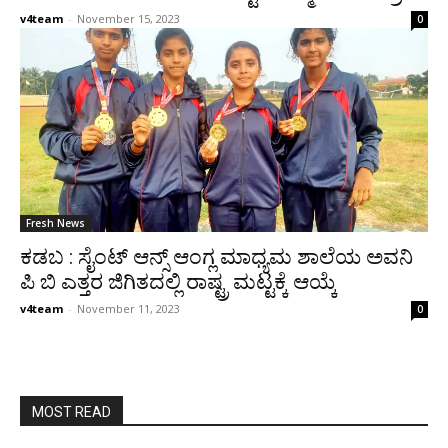
v4team
-
November 15, 2023
0
Fresh News
ಕಡಬ : ಸೈಂಟ್ ಆನ್ಸ್ ಆಂಗ್ಲ ಮಾಧ್ಯಮ ಶಾಲೆಯ ಅವನಿ
ಪಿ ಬಿ ಎತ್ತರ ಜಿಗಿತದಲ್ಲಿ ರಾಷ್ಟ್ರ ಮಟ್ಟಕ್ಕೆ ಆಯ್ಕೆ
v4team
-
November 11, 2023
0
MOST READ