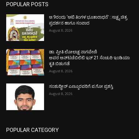
POPULAR POSTS
ಆ.9ರಂದು ‘ಆಟಿ ತಿಂಗಳ ಭೂತಾರಾಧನೆ’ : ಸಾಕ್ಷ್ಯ ಚಿತ್ರ
ಪ್ರದರ್ಶನ ಹಾಗೂ ಸಂವಾದ
August 8, 2026
ಡಾ. ಪ್ರೀತಿ ಲೋಲಾಕ್ಷ ನಾಗವೇಣಿ
ಅವರ ಅನ್‌ಟಚೆಬಿಲಿಟಿ ಇನ್ 21 ಸೆಂಚುರಿ ಇಂಡಿಯಾ
ಕೃತಿ ಬಿಡುಗಡೆ
August 8, 2026
ಸಂಶುದ್ಧೀನ್ ಎಣ್ಮೂರವರಿಗೆ ಪ.ಗೋ ಪ್ರಶಸ್ತಿ
August 8, 2026
POPULAR CATEGORY