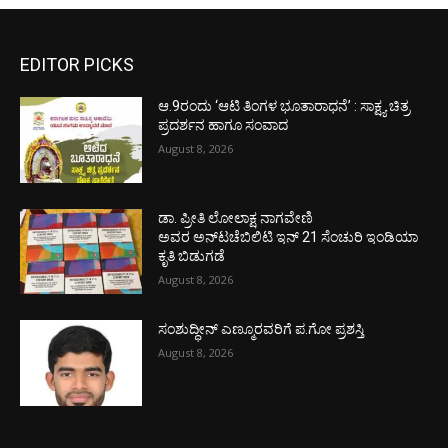
EDITOR PICKS
ಆ.9ರಂದು ‘ಆಟಿ ತಿಂಗಳ ಭೂತಾರಾಧನೆ’ : ಸಾಕ್ಷ್ಯ ಚಿತ್ರ
ಪ್ರದರ್ಶನ ಹಾಗೂ ಸಂವಾದ
August 8, 2026
ಡಾ. ಪ್ರೀತಿ ಲೋಲಾಕ್ಷ ನಾಗವೇಣಿ
ಅವರ ಅನ್‌ಟಚೆಬಿಲಿಟಿ ಇನ್ 21 ಸೆಂಚುರಿ ಇಂಡಿಯಾ
ಕೃತಿ ಬಿಡುಗಡೆ
August 8, 2026
ಸಂಶುದ್ಧೀನ್ ಎಣ್ಮೂರವರಿಗೆ ಪ.ಗೋ ಪ್ರಶಸ್ತಿ
August 8, 2026