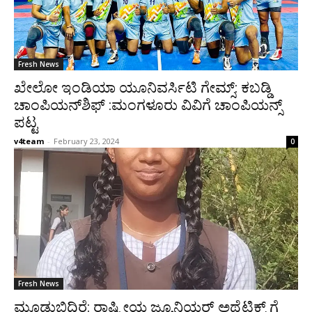
Fresh News
ಖೇಲೋ ಇಂಡಿಯಾ ಯೂನಿವರ್ಸಿಟಿ ಗೇಮ್ಸ್: ಕಬಡ್ಡಿ
ಚಾಂಪಿಯನ್‌ಶಿಫ್ :ಮಂಗಳೂರು ವಿವಿಗೆ ಚಾಂಪಿಯನ್ಸ್
ಪಟ್ಟ
v4team
-
February 23, 2024
0
Fresh News
ಮೂಡುಬಿದಿರೆ: ರಾಷ್ಟ್ರೀಯ ಜ್ಯೂನಿಯರ್ ಅಥ್ಲೆಟಿಕ್ಸ್ ಗೆ