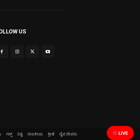
OLLOW US
LIVE
ಯ
ಗಲ್ಫ್
ವಿಶ್ವ
ರಾಜಕೀಯ
ಕ್ರೀಡೆ
ದೈವ ದೇವರು