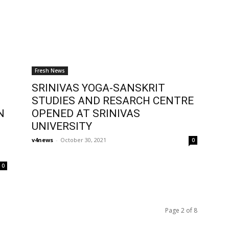
Fresh News
SRINIVAS YOGA-SANSKRIT
STUDIES AND RESARCH CENTRE
N
OPENED AT SRINIVAS
UNIVERSITY
v4news
-
October 30, 2021
0
0
Page 2 of 8