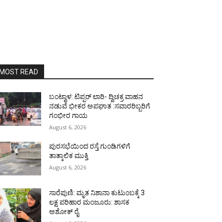
MOST READ
ಬಂಟ್ವಾಳ: ಟಿಪ್ಪರ್ ಲಾರಿ- ದ್ವಿಚಕ್ರ ವಾಹನ
ನಡುವೆ ಭೀಕರ ಅಪಘಾತ :ಸವಾರರಿಬ್ಬರಿಗೆ
ಗಂಭೀರ ಗಾಯ
August 6, 2026
ಪುರಸಭೆಯಿಂದ ರಸ್ತೆ ಗುಂಡಿಗಳಿಗೆ
ತಾತ್ಕಾಲಿಕ ಮುಕ್ತಿ
August 6, 2026
ಸಾರೆಪುಣಿ: ಮೃತ ನಿಶಾನಾ ಕುಟುಂಬಕ್ಕೆ 3
ಲಕ್ಷ ಪರಿಹಾರ ಮಂಜೂರು: ಶಾಸಕ
ಅಶೋಕ್ ರೈ