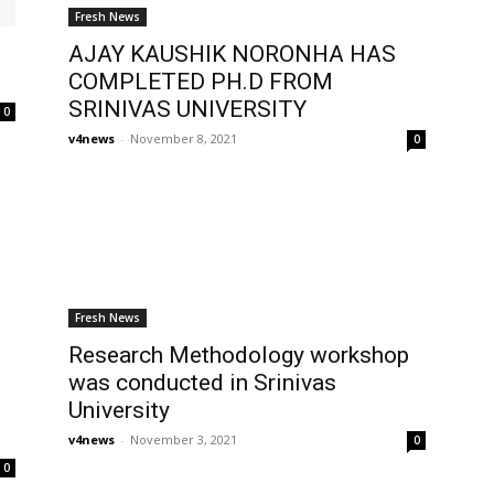
Fresh News
AJAY KAUSHIK NORONHA HAS
COMPLETED PH.D FROM
SRINIVAS UNIVERSITY
0
v4news
-
November 8, 2021
0
Fresh News
Research Methodology workshop
was conducted in Srinivas
University
v4news
-
November 3, 2021
0
0