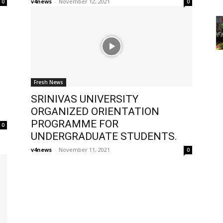
v4news
-
November 12, 2021
0
0
Fresh News
SRINIVAS UNIVERSITY
ORGANIZED ORIENTATION
PROGRAMME FOR
0
UNDERGRADUATE STUDENTS.
v4news
-
November 11, 2021
0