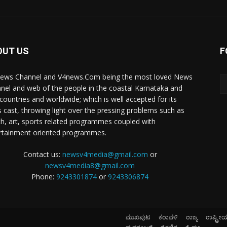
OUT US
F
ews Channel and V4news.Com being the most loved News
nel and web of the people in the coastal Karnataka and
 countries and worldwide; which is well accepted for its
 cast, throwing light over the pressing problems such as
th, art, sports related programmes coupled with
rtainment oriented programmes.
Contact us:
newsv4media@gmail.com
or
newsv4media8@gmail.com
Phone:
9243301874
or
9243306874
ಮುಖಪುಟ
ಕರಾವಳಿ
ರಾಜ್ಯ
ರಾಷ್ಟ್ರೀ