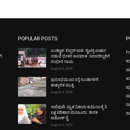
POPULAR POSTS
P
ಬಂಟ್ವಾಳ: ಟಿಪ್ಪರ್ ಲಾರಿ- ದ್ವಿಚಕ್ರ ವಾಹನ
F
ಗೆ
ನಡುವೆ ಭೀಕರ ಅಪಘಾತ :ಸವಾರರಿಬ್ಬರಿಗೆ
ಕ
ಗಂಭೀರ ಗಾಯ
August 6, 2026
ಮ
ಉ
ಪುರಸಭೆಯಿಂದ ರಸ್ತೆ ಗುಂಡಿಗಳಿಗೆ
ತಾತ್ಕಾಲಿಕ ಮುಕ್ತಿ
ಪು
August 6, 2026
ಮ
ರಾ
ಸಾರೆಪುಣಿ: ಮೃತ ನಿಶಾನಾ ಕುಟುಂಬಕ್ಕೆ 3
ಲಕ್ಷ ಪರಿಹಾರ ಮಂಜೂರು: ಶಾಸಕ
ರ
ಅಶೋಕ್ ರೈ
August 6, 2026