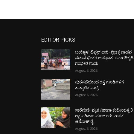
EDITOR PICKS
ಬಂಟ್ವಾಳ: ಟಿಪ್ಪರ್ ಲಾರಿ- ದ್ವಿಚಕ್ರ ವಾಹನ
ನಡುವೆ ಭೀಕರ ಅಪಘಾತ :ಸವಾರರಿಬ್ಬರಿ
ಗಂಭೀರ ಗಾಯ
August 6, 2026
ಪುರಸಭೆಯಿಂದ ರಸ್ತೆ ಗುಂಡಿಗಳಿಗೆ
ತಾತ್ಕಾಲಿಕ ಮುಕ್ತಿ
August 6, 2026
ಸಾರೆಪುಣಿ: ಮೃತ ನಿಶಾನಾ ಕುಟುಂಬಕ್ಕೆ 3
ಲಕ್ಷ ಪರಿಹಾರ ಮಂಜೂರು: ಶಾಸಕ
ಅಶೋಕ್ ರೈ
August 6, 2026