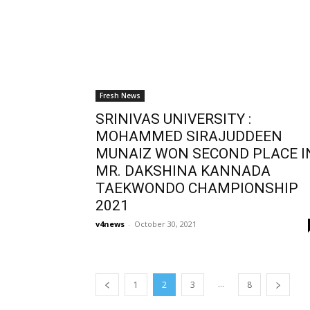
Fresh News
SRINIVAS UNIVERSITY :
MOHAMMED SIRAJUDDEEN
MUNAIZ WON SECOND PLACE I
MR. DAKSHINA KANNADA
TAEKWONDO CHAMPIONSHIP
2021
v4news
-
October 30, 2021
...
1
2
3
8