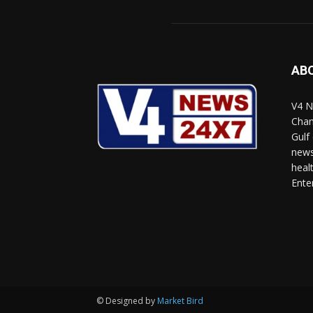
AB
V4 N
Chan
Gulf
news
heal
Ente
© Designed by
Market Bird