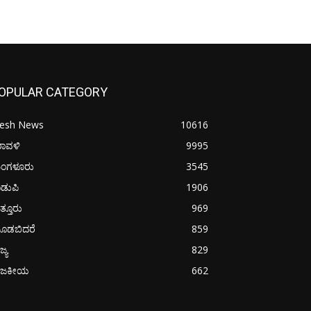
OPULAR CATEGORY
resh News
10616
ರಾವಳಿ
9995
ಂಗಳೂರು
3545
ಡುಪಿ
1906
ತ್ತೂರು
969
ೂಡಬಿದರೆ
859
ಜ್ಯ
829
ಾಜಕೀಯ
662