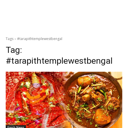
Tags
#tarapithtemplewestbengal
Tag:
#tarapithtemplewestbengal
Fresh News