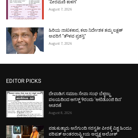
‘ವೀರಮಣಿ ಕಾಳಗ’
August 7, 2026
ಹಿರಿಯ ನಾಟಕಕಾರ, ಕಲಾ ನಿರ್ದೇಶಕ ತಮ್ಮ ಲಕ್ಷಣ್
ಅವರಿಗೆ “ತೌಳವ ಪ್ರಶಸ್ತಿ”
August 7, 2026
EDITOR PICKS
ದೇವಾಡಿಗ ಸಮಾಜ ಸೇವಾ ಸಂಘ ಬೆಳ್ಳಣ್ಣು
ವಲಯದಿಂದ ಆಗಸ್ಟ್ 9ರಂದು ‘ಆಟಿಡೊಂಜಿ ದಿನ’
ಆಚರಣೆ
August 8, 2026
ಪಡುಕುತ್ಯಾರು ಆನೆಗುಂದಿ ಸರಸ್ವತೀ ಪೀಠಕ್ಕೆ ವಿಶ್ವ ಹಿಂದೂ
ಪರಿಷತ್ ಅಂತರರಾಷ್ಟ್ರೀಯ ಅಧ್ಯಕ್ಷ ಅಲೋಕ್