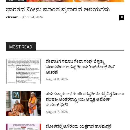
ಭಾರತದ ಮೀನು ಮಾಂಸ ಪ್ರಸಾದದ ಆಲಯಗಳು
v4team
-
April 24, 2024
0
MOST READ
ದೇವಾಡಿಗ ಸಮಾಜ ಸೇವಾ ಸಂಘ ಬೆಳ್ಳಣ್ಣು
ವಲಯದಿಂದ ಆಗಸ್ಟ್ 9ರಂದು ‘ಆಟಿಡೊಂಜಿ ದಿನ’
ಆಚರಣೆ
August 8, 2026
ಪಡುಕುತ್ಯಾರು ಆನೆಗುಂದಿ ಸರಸ್ವತೀ ಪೀಠಕ್ಕೆ ವಿಶ್ವ ಹಿಂದೂ
ಪರಿಷತ್ ಅಂತರರಾಷ್ಟ್ರೀಯ ಅಧ್ಯಕ್ಷ ಅಲೋಕ್
ಕುಮಾರ್ ಭೇಟಿ
August 7, 2026
ಬೋಳದಲ್ಲಿ ಆ.9ರಂದು ಯಕ್ಷಗಾನ ತಾಳಮದ್ದಳೆ