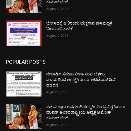
ಕುಮಾರ್ ಭೇಟಿ
August 7, 2026
ಬೋಳದಲ್ಲಿ ಆ.9ರಂದು ಯಕ್ಷಗಾನ ತಾಳಮದ್ದಳೆ
‘ವೀರಮಣಿ ಕಾಳಗ’
August 7, 2026
POPULAR POSTS
ದೇವಾಡಿಗ ಸಮಾಜ ಸೇವಾ ಸಂಘ ಬೆಳ್ಳಣ್ಣು
ವಲಯದಿಂದ ಆಗಸ್ಟ್ 9ರಂದು ‘ಆಟಿಡೊಂಜಿ ದಿನ’
ಆಚರಣೆ
August 8, 2026
ಪಡುಕುತ್ಯಾರು ಆನೆಗುಂದಿ ಸರಸ್ವತೀ ಪೀಠಕ್ಕೆ ವಿಶ್ವ ಹಿಂದೂ
ಪರಿಷತ್ ಅಂತರರಾಷ್ಟ್ರೀಯ ಅಧ್ಯಕ್ಷ ಅಲೋಕ್
ಕುಮಾರ್ ಭೇಟಿ
August 7, 2026