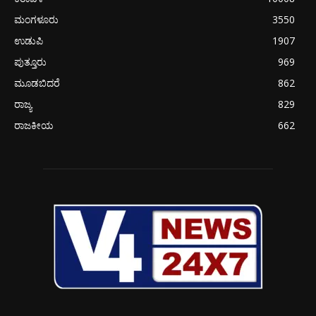
ಮಂಗಳೂರು
3550
ಉಡುಪಿ
1907
ಪುತ್ತೂರು
969
ಮೂಡಬಿದರೆ
862
ರಾಜ್ಯ
829
ರಾಜಕೀಯ
662