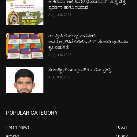
ಆ.9ರಂದು ‘ಆಟಿ ತಿಂಗಳ ಭೂತಾರಾಧನೆ’ : ಸಾಕ್ಷ್ಯ ಚಿತ್ರ
ಪ್ರದರ್ಶನ ಹಾಗೂ ಸಂವಾದ
August 8, 2026
ಡಾ. ಪ್ರೀತಿ ಲೋಲಾಕ್ಷ ನಾಗವೇಣಿ
ಅವರ ಅನ್‌ಟಚೆಬಿಲಿಟಿ ಇನ್ 21 ಸೆಂಚುರಿ ಇಂಡಿಯಾ
ಕೃತಿ ಬಿಡುಗಡೆ
August 8, 2026
ಸಂಶುದ್ಧೀನ್ ಎಣ್ಮೂರವರಿಗೆ ಪ.ಗೋ ಪ್ರಶಸ್ತಿ
August 8, 2026
POPULAR CATEGORY
Fresh News
10631
ಕರಾವಳಿ
10008