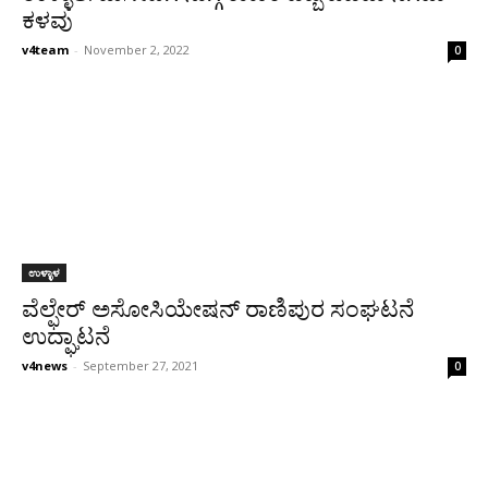
ಕಳವು
v4team
-
November 2, 2022
0
ಉಳ್ಳಾಳ
ವೆಲ್ಫೇರ್ ಅಸೋಸಿಯೇಷನ್ ರಾಣಿಪುರ ಸಂಘಟನೆ
ಉದ್ಘಾಟನೆ
v4news
-
September 27, 2021
0