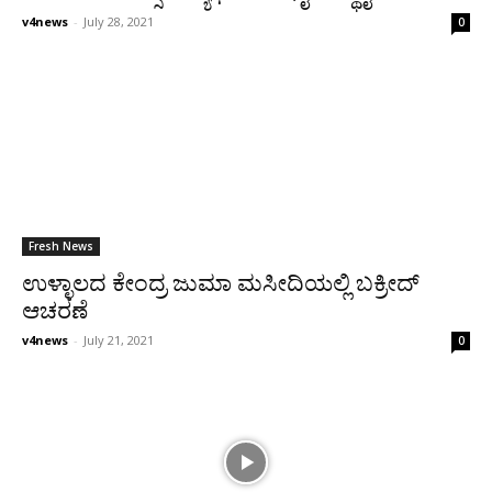
v4news
-
July 28, 2021
0
Fresh News
ಉಳ್ಳಾಲದ ಕೇಂದ್ರ ಜುಮಾ ಮಸೀದಿಯಲ್ಲಿ ಬಕ್ರೀದ್
ಆಚರಣೆ
v4news
-
July 21, 2021
0