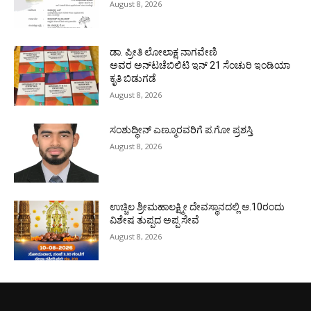
August 8, 2026
ಡಾ. ಪ್ರೀತಿ ಲೋಲಾಕ್ಷ ನಾಗವೇಣಿ
ಅವರ ಅನ್‌ಟಚೆಬಿಲಿಟಿ ಇನ್ 21 ಸೆಂಚುರಿ ಇಂಡಿಯಾ
ಕೃತಿ ಬಿಡುಗಡೆ
August 8, 2026
ಸಂಶುದ್ಧೀನ್ ಎಣ್ಮೂರವರಿಗೆ ಪ.ಗೋ ಪ್ರಶಸ್ತಿ
August 8, 2026
ಉಚ್ಚಿಲ ಶ್ರೀಮಹಾಲಕ್ಷ್ಮೀ ದೇವಸ್ಥಾನದಲ್ಲಿ ಆ.10ರಂದು
ವಿಶೇಷ ತುಪ್ಪದ ಅಪ್ಪ ಸೇವೆ
August 8, 2026