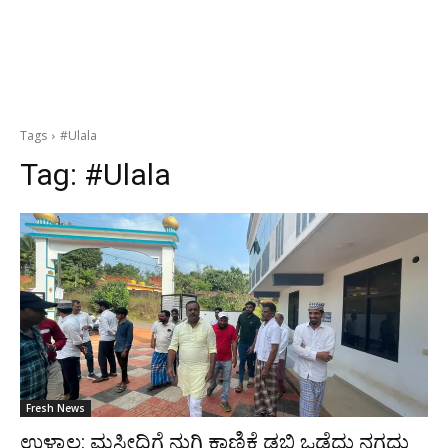
Tags
#Ulala
Tag:
#Ulala
Fresh News
ಉಳ್ಳಾಲ: ಮಸೀದಿಗೆ ನುಗ್ಗಿ ಕಾಣಿಕೆ ಡಬ್ಬಿ ಒಡೆದು ನಗದು