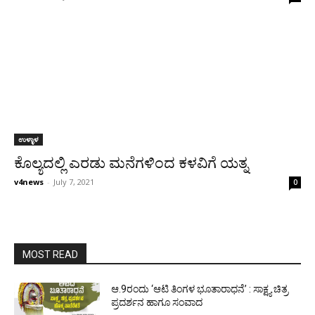
ಉಳ್ಳಾಳ
ಕೊಲ್ಯದಲ್ಲಿ ಎರಡು ಮನೆಗಳಿಂದ ಕಳವಿಗೆ ಯತ್ನ
v4news
-
July 7, 2021
0
MOST READ
ಆ.9ರಂದು ‘ಆಟಿ ತಿಂಗಳ ಭೂತಾರಾಧನೆ’ : ಸಾಕ್ಷ್ಯ ಚಿತ್ರ
ಪ್ರದರ್ಶನ ಹಾಗೂ ಸಂವಾದ