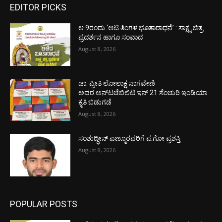
EDITOR PICKS
ಆ.9ರಂದು ‘ಆಟಿ ತಿಂಗಳ ಭೂತಾರಾಧನೆ’ : ಸಾಕ್ಷ್ಯ ಚಿತ್ರ
ಪ್ರದರ್ಶನ ಹಾಗೂ ಸಂವಾದ
August 8, 2026
ಡಾ. ಪ್ರೀತಿ ಲೋಲಾಕ್ಷ ನಾಗವೇಣಿ
ಅವರ ಅನ್‌ಟಚೆಬಿಲಿಟಿ ಇನ್ 21 ಸೆಂಚುರಿ ಇಂಡಿಯಾ
ಕೃತಿ ಬಿಡುಗಡೆ
August 8, 2026
ಸಂಶುದ್ಧೀನ್ ಎಣ್ಮೂರವರಿಗೆ ಪ.ಗೋ ಪ್ರಶಸ್ತಿ
August 8, 2026
POPULAR POSTS