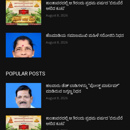
ಕಾಂತಾವರದಲ್ಲಿ ಆ.9ರಂದು ಪ್ರಥಮ ವರ್ಷದ ‘ಬಿರುವೆರೆ
ಆಟಿದ ಕೂಟ’
August 8, 2026
ಹೆಜಮಾಡಿಯ ಸಮಾಜಮುಖಿ ಮಹಿಳೆ ಸರೋಜಿನಿ ನಿಧನ
August 8, 2026
POPULAR POSTS
ಹಲವಾರು ಡೆಡ್ ಬಾಡಿಗಳನ್ನು “ಪೋಸ್ಟ್ ಮಾರ್ಟಮ್”
ಮಾಡಿರುವ ಜಗ್ಗಣ್ಣ ನಿಧನ
August 8, 2026
ಕಾಂತಾವರದಲ್ಲಿ ಆ.9ರಂದು ಪ್ರಥಮ ವರ್ಷದ ‘ಬಿರುವೆರೆ
ಆಟಿದ ಕೂಟ’