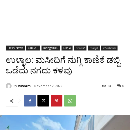
Fresh News
karavali
mangaluru
ullala
ಕರಾವಳಿ
ಉಳ್ಳಾಳ
ಮಂಗಳೂರು
ಉಳ್ಳಾಲ: ಮಸೀದಿಗೆ ನುಗ್ಗಿ ಕಾಣಿಕೆ ಡಬ್ಬಿ
ಒಡೆದು ನಗದು ಕಳವು
By
v4team
November 2, 2022
54
0