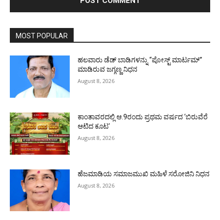
MOST POPULAR
ಹಲವಾರು ಡೆಡ್ ಬಾಡಿಗಳನ್ನು “ಪೋಸ್ಟ್ ಮಾರ್ಟಮ್”
ಮಾಡಿರುವ ಜಗ್ಗಣ್ಣ ನಿಧನ
August 8, 2026
ಕಾಂತಾವರದಲ್ಲಿ ಆ.9ರಂದು ಪ್ರಥಮ ವರ್ಷದ ‘ಬಿರುವೆರೆ
ಆಟಿದ ಕೂಟ’
August 8, 2026
ಹೆಜಮಾಡಿಯ ಸಮಾಜಮುಖಿ ಮಹಿಳೆ ಸರೋಜಿನಿ ನಿಧನ
August 8, 2026