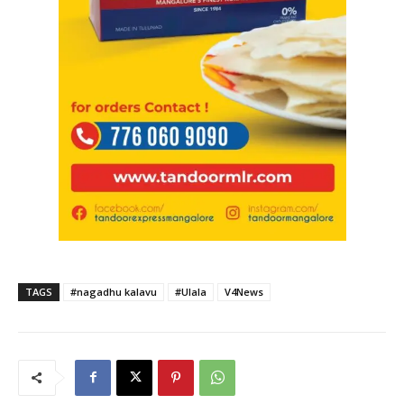
TAGS
#nagadhu kalavu
#Ulala
V4News