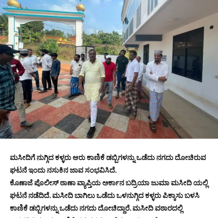
ಮಸೀದಿಗೆ ನುಗ್ಗಿದ ಕಳ್ಳರು ಆರು ಕಾಣಿಕೆ ಡಬ್ಬಿಗಳನ್ನು ಒಡೆದು ನಗದು ದೋಚಿರುವ
ಘಟನೆ ಇಂದು ನಸುಕಿನ ಜಾವ ಸಂಭವಿಸಿದೆ.
ಕೊಣಾಜೆ ಪೊಲೀಸ್ ಠಾಣಾ ವ್ಯಾಪ್ತಿಯ ಅರ್ಕಾನ ಬದ್ರಿಯಾ ಜುಮಾ ಮಸೀದಿ ಯಲ್ಲಿ
ಘಟನೆ ನಡೆದಿದೆ. ಮಸೀದಿ ಬಾಗಿಲು ಒಡೆದು ಒಳನುಗ್ಗಿದ ಕಳ್ಳರು ಪಿಕ್ಕಾಸು ಬಳಸಿ
ಕಾಣಿಕೆ ಡಬ್ಬಿಗಳನ್ನು ಒಡೆದು ನಗದು ದೋಚಿದ್ದಾರೆ. ಮಸೀದಿ ವಠಾರದಲ್ಲಿ