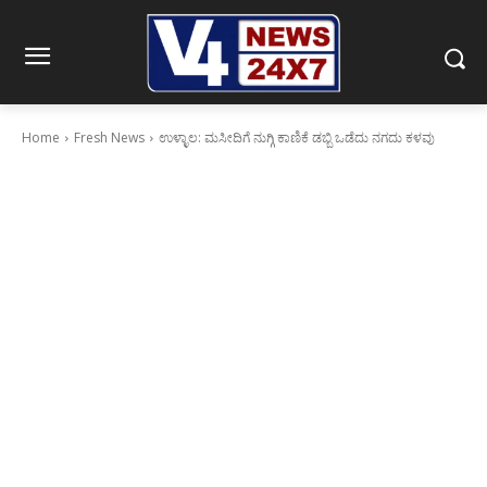
Home
Fresh News
ಉಳ್ಳಾಲ: ಮಸೀದಿಗೆ ನುಗ್ಗಿ ಕಾಣಿಕೆ ಡಬ್ಬಿ ಒಡೆದು ನಗದು ಕಳವು