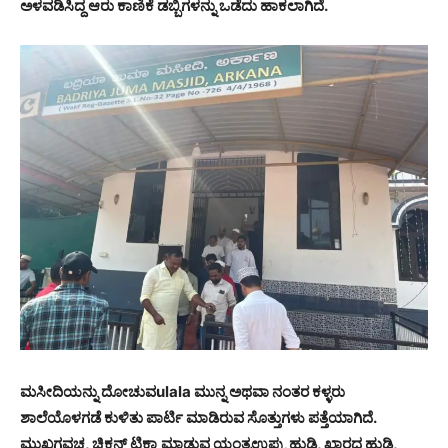
ಅಳವಡಿಸಿದ್ದ ಆರು ಕಾಣಿಕೆ ಡಬ್ಬಿಗಳನ್ನು ಒಡೆದು ಹಾಕಲಾಗಿದೆ.
ಮಸೀದಿಯನ್ನು ದೋಚುವulala ಮುನ್ನ ಅಥವಾ ನಂತರ ಕಳ್ಳರು
ಶಾಲೆಯೊಳಗಡೆ ಕುಳಿತು ಪಾರ್ಟಿ ಮಾಡಿರುವ ಸೊತ್ತುಗಳು ಪತ್ತೆಯಾಗಿದೆ.
ಮುಖಗವಚ, ಚಿಕನ್ ಟಿಕ್ಕಾ ಮಾಡುವ ಯಂತ್ರ
ಉಪ್ಪು ಹುಡಿ, ಖಾರದ ಹುಡಿ,