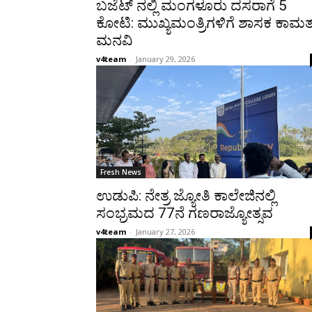
ಬಜೆಟ್ ನಲ್ಲಿ ಮಂಗಳೂರು ದಸರಾಗೆ 5
ಕೋಟಿ: ಮುಖ್ಯಮಂತ್ರಿಗಳಿಗೆ ಶಾಸಕ ಕಾಮತ
ಮನವಿ
v4team
-
January 29, 2026
Fresh News
ಉಡುಪಿ: ನೇತ್ರ ಜ್ಯೋತಿ ಕಾಲೇಜಿನಲ್ಲಿ
ಸಂಭ್ರಮದ 77ನೆ ಗಣರಾಜ್ಯೋತ್ಸವ
v4team
-
January 27, 2026