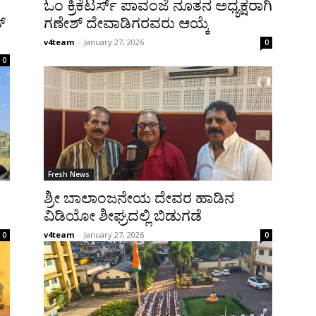
ಓಂ ಕ್ರಿಕೆಟರ್ಸ್ ಪಾವಂಜೆ ನೂತನ ಅಧ್ಯಕ್ಷರಾಗಿ
್
ಗಣೇಶ್ ದೇವಾಡಿಗರವರು ಆಯ್ಕೆ
v4team
-
January 27, 2026
0
0
Fresh News
ಶ್ರೀ ಬಾಲಾಂಜನೇಯ ದೇವರ ಹಾಡಿನ
ವಿಡಿಯೋ ಶೀಘ್ರದಲ್ಲಿ ಬಿಡುಗಡೆ
v4team
-
January 27, 2026
0
0