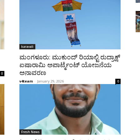
karavali
ಮಂಗಳೂರು: ಮುಕುಂದ್ ರಿಯಾಲ್ಟಿ ರುದ್ರಾಕ್ಷ್
ಐಷಾರಾಮಿ ಅಪಾರ್ಟ್ಮೆಂಟ್ ಯೋಜನೆಯ
ಅನಾವರಣ
0
v4team
-
January 29, 2026
0
Fresh News