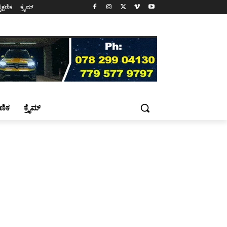
ೈಕ್ಷಣಿಕ
ಕ್ರೈಮ್
್ಷಣಿಕ
ಕ್ರೈಮ್