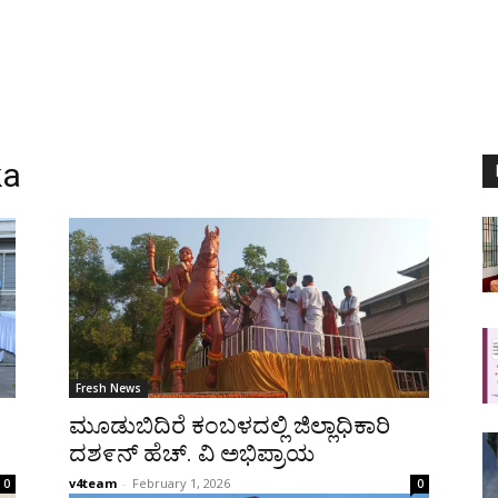
ka
Fresh News
ಮೂಡುಬಿದಿರೆ ಕಂಬಳದಲ್ಲಿ ಜಿಲ್ಲಾಧಿಕಾರಿ
ದಶ೯ನ್ ಹೆಚ್. ವಿ ಅಭಿಪ್ರಾಯ
v4team
-
February 1, 2026
0
0