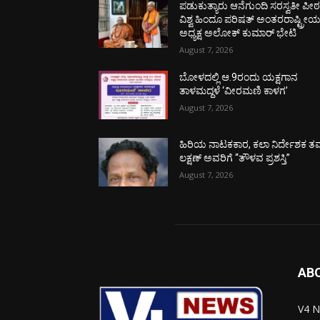
ಪಡುಕುತ್ಯಾರು ಆನೆಗುಂದಿ ಸರಸ್ವತೀ ಪೀಠಕ್
ವಿಶ್ವ ಹಿಂದೂ ಪರಿಷತ್ ಅಂತರರಾಷ್ಟ್ರೀ
ಅಧ್ಯಕ್ಷ ಅಲೋಕ್ ಕುಮಾರ್ ಭೇಟಿ
August 7, 2026
ಬೋಳದಲ್ಲಿ ಆ.9ರಂದು ಯಕ್ಷಗಾನ
ತಾಳಮದ್ದಳೆ ‘ವೀರಮಣಿ ಕಾಳಗ’
August 7, 2026
ಹಿರಿಯ ನಾಟಕಕಾರ, ಕಲಾ ನಿರ್ದೇಶಕ ತಮ
ಲಕ್ಷಣ್ ಅವರಿಗೆ “ತೌಳವ ಪ್ರಶಸ್ತಿ”
August 7, 2026
AB
V4 N