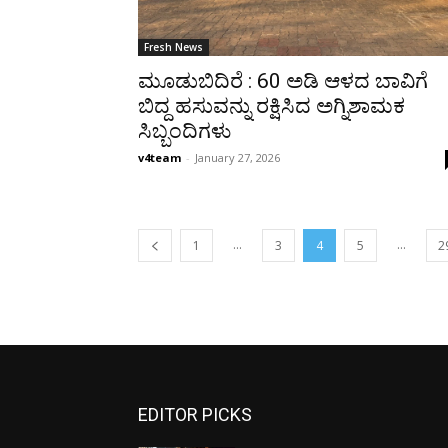
Fresh News
ಮೂಡುಬಿದಿರೆ : 60 ಅಡಿ ಆಳದ ಬಾವಿಗೆ
ಬಿದ್ದ ಹಸುವನ್ನು ರಕ್ಷಿಸಿದ ಅಗ್ನಿಶಾಮಕ
ಸಿಬ್ಬಂದಿಗಳು
v4team
-
January 27, 2026
...
...
1
3
4
5
2
EDITOR PICKS