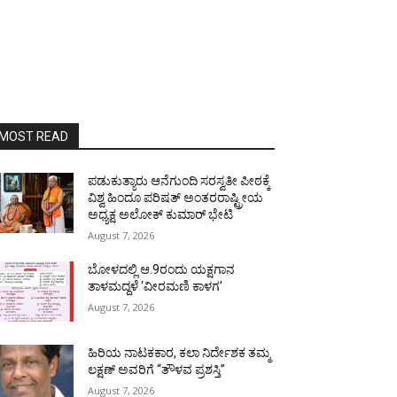
MOST READ
ಪಡುಕುತ್ಯಾರು ಆನೆಗುಂದಿ ಸರಸ್ವತೀ ಪೀಠಕ್ಕೆ
ವಿಶ್ವ ಹಿಂದೂ ಪರಿಷತ್ ಅಂತರರಾಷ್ಟ್ರೀಯ
ಅಧ್ಯಕ್ಷ ಅಲೋಕ್ ಕುಮಾರ್ ಭೇಟಿ
August 7, 2026
ಬೋಳದಲ್ಲಿ ಆ.9ರಂದು ಯಕ್ಷಗಾನ
ತಾಳಮದ್ದಳೆ ‘ವೀರಮಣಿ ಕಾಳಗ’
August 7, 2026
ಹಿರಿಯ ನಾಟಕಕಾರ, ಕಲಾ ನಿರ್ದೇಶಕ ತಮ್ಮ
ಲಕ್ಷಣ್ ಅವರಿಗೆ “ತೌಳವ ಪ್ರಶಸ್ತಿ”
August 7, 2026