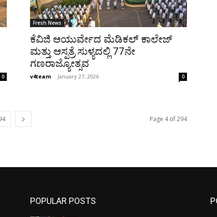
Fresh News
ಕೆವಿಜಿ ಆಯುರ್ವೇದ ಮೆಡಿಕಲ್ ಕಾಲೇಜ್
ಮತ್ತು ಆಸ್ಪತ್ರೆ ಸುಳ್ಯದಲ್ಲಿ 77ನೇ
ಗಣರಾಜ್ಯೋತ್ಸವ
v4team
-
January 27, 2026
0
0
94
Page 4 of 294
POPULAR POSTS
P