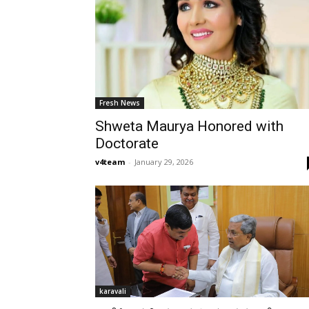
Fresh News
Shweta Maurya Honored with
Doctorate
v4team
-
January 29, 2026
karavali