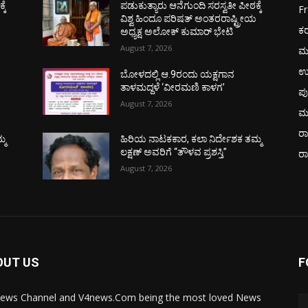
ಕೆ
ಪಡುಕುತ್ಯಾರು ಆನೆಗುಂದಿ ಸರಸ್ವತೀ ಪೀಠಕ್ಕೆ
F
ಯ
ವಿಶ್ವ ಹಿಂದೂ ಪರಿಷತ್ ಅಂತರರಾಷ್ಟ್ರೀಯ
ಕ
ಅಧ್ಯಕ್ಷ ಅಲೋಕ್ ಕುಮಾರ್ ಭೇಟಿ
August 7, 2026
ಮ
ಉ
ಬೋಳದಲ್ಲಿ ಆ.9ರಂದು ಯಕ್ಷಗಾನ
ತಾಳಮದ್ದಳೆ ‘ವೀರಮಣಿ ಕಾಳಗ’
ಪು
August 7, 2026
ಮ
ರಾ
್ಮ
ಹಿರಿಯ ನಾಟಕಕಾರ, ಕಲಾ ನಿರ್ದೇಶಕ ತಮ್ಮ
ಲಕ್ಷಣ್ ಅವರಿಗೆ “ತೌಳವ ಪ್ರಶಸ್ತಿ”
ರ
August 7, 2026
OUT US
F
ews Channel and V4news.Com being the most loved News