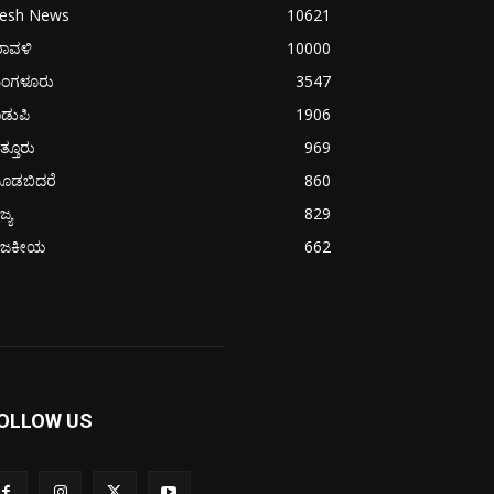
resh News
10621
ರಾವಳಿ
10000
ಂಗಳೂರು
3547
ಡುಪಿ
1906
ತ್ತೂರು
969
ೂಡಬಿದರೆ
860
ಜ್ಯ
829
ಾಜಕೀಯ
662
OLLOW US