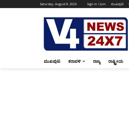
Saturday, August 8, 2026
Sign in / Join
ಮುಖಪುಟ
ಮುಖಪುಟ
ಕರಾವಳಿ
ರಾಜ್ಯ
ರಾಷ್ಟ್ರೀಯ