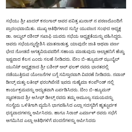
ಸಭೆಯು ಶ್ರೀ ಖಾದರ್ ಕನಂಗಾರ್ ಅವರ ಪವಿತ್ರ ಖುರಾನ್ ನ ಪಠಣದೊಂದಿಗೆ
ಪ್ರಾರಂಭವಾಯಿತು. ಮುಖ್ಯ ಅತಿಥಿಗಳಾದ ಸುನ್ನೀ ಯುವಜನ ಸಂಘದ ಅಧ್ಯಕ್ಷ
ಡಾ. ಅಬ್ದುಲ್ ರಶೀದ್ ಸಖಾಫಿ ಯವರು ಸಭೆಯ ಅಧ್ಯಕ್ಷತೆಯನ್ನು ವಹಿಸಿದ್ದರು.
ಅವರು ಸಭೆಯನ್ನುದ್ದೇಶಿಸಿ ಮಾತನಾಡುತ್ತ, ಯಾವುದೇ ಜಾತಿ ಅಥವಾ ವರ್ಣ
ಭೇದ ನೋಡದೆ ಅಗತ್ಯವಿರುವವರಿಗೆ ಸಹಾಯ ಮಾಡುವುದು ಅಲ್ಲಾಹನಿಗೆ ಹೆಚ್ಚು
ಇಷ್ಟವಾದ ಕೆಲಸ ಎಂದು ಸಲಹೆ ನೀಡಿದರು. ಟೀಂ ಬಿ-ಹ್ಯೂಮನ್ ಝುಬೈಲ್
ಯುನಿಟ್ ಅಧ್ಯಕ್ಷರಾದ ಶ್ರೀ ಬಶೀರ್ ಅಲ್ ಫಲಕ್ ರವರು ಭಾರತದಲ್ಲಿ
ನಡೆಯುತ್ತಿರುವ ಯೋಜನೆಗಳ ಬಗ್ಗೆ ಸವಿಸ್ತಾರವಾಗಿ ವಿವರಣೆ ನೀಡಿದರು. ನವಾಜ್
ಡೀಲ್ಸ್ ಮತ್ತು ಲತೀಫ್ ಫರಂಗಿಪೇಟೆ ಇವರು ನುಹೈಮಾ ಕಂಪೌಂಡ್ ನಲ್ಲಿ
ಕಾರ್ಯಕ್ರಮವನ್ನು ಅದ್ಭುತವಾಗಿ ಏರ್ಪಡಿಸಿದರು. ಟೀಂ ಬಿ-ಹ್ಯೂಮನ್
ಸ್ಥಾಪಕರಾದ ಶ್ರೀ ಆಸೀಫ್ ಡೀಲ್ಸ್ ರವರು ತಮ್ಮ ಅಮೂಲ್ಯ ಸಮಯವನ್ನು
ಸಂಸ್ಥೆಯ ಒಳಿತಿಗಾಗಿ ವ್ಯಯಿಸಿ ಭಾಗವಹಿಸಿದ ಎಲ್ಲಾ ಸದಸ್ಯರಿಗೆ ಹೃತ್ಪೂರ್ವಕ
ಧನ್ಯವಾದಗಳನ್ನು ಅರ್ಪಿಸಿದರು. ಹಾಗೂ ಸಿರಾಜ್ ಎರ್ಮಾಳ್ ರವರು ಸಭೆಗೆ
ಆಗಮಿಸಿದ ಎಲ್ಲಾ ಅತಿಥಿಗಳಿಗೆ ವಂದನೆಗಳನ್ನು ಅರ್ಪಿಸಿದರು