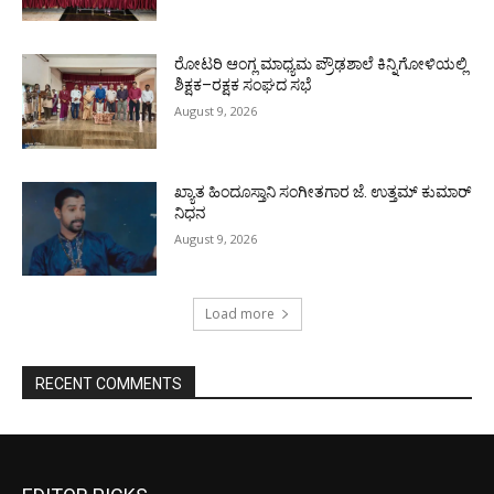
ರೋಟರಿ ಆಂಗ್ಲ ಮಾಧ್ಯಮ ಪ್ರೌಢಶಾಲೆ ಕಿನ್ನಿಗೋಳಿಯಲ್ಲಿ
ಶಿಕ್ಷಕ–ರಕ್ಷಕ ಸಂಘದ ಸಭೆ
August 9, 2026
ಖ್ಯಾತ ಹಿಂದೂಸ್ತಾನಿ ಸಂಗೀತಗಾರ ಜೆ. ಉತ್ತಮ್ ಕುಮಾರ್
ನಿಧನ
August 9, 2026
Load more
RECENT COMMENTS