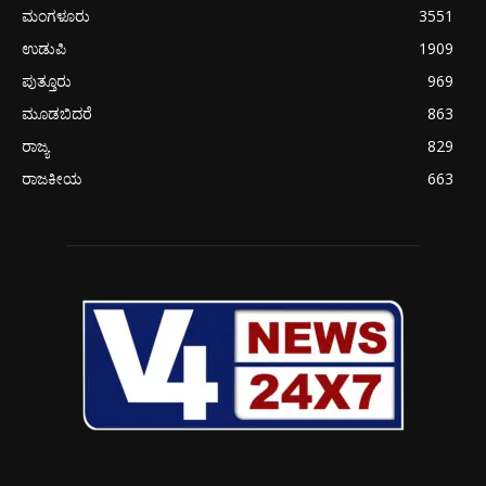
ಮಂಗಳೂರು
3551
ಉಡುಪಿ
1909
ಪುತ್ತೂರು
969
ಮೂಡಬಿದರೆ
863
ರಾಜ್ಯ
829
ರಾಜಕೀಯ
663