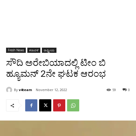
Fresh News
ಕರಾವಳಿ
ರಾಷ್ಟ್ರೀಯ
ಸೌದಿ ಅರೇಬಿಯಾದಲ್ಲಿ ಟೀಂ ಬಿ
ಹ್ಯೂಮನ್ 2ನೇ ಘಟಕ ಆರಂಭ
By
v4team
November 12, 2022
59
0