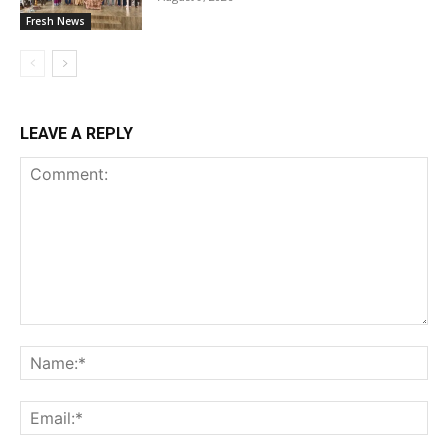
Fresh News
LEAVE A REPLY
Comment:
Na
Ema