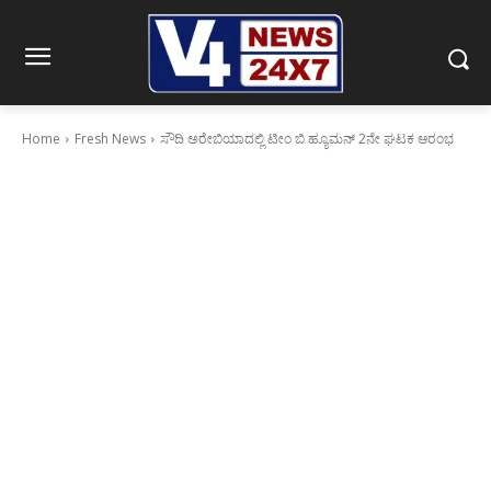
Home
Fresh News
ಸೌದಿ ಅರೇಬಿಯಾದಲ್ಲಿ ಟೀಂ ಬಿ ಹ್ಯೂಮನ್ 2ನೇ ಘಟಕ ಆರಂಭ