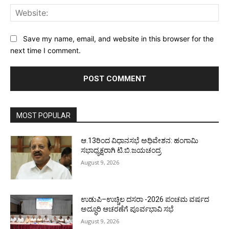
Web
Save my name, email, and website in this browser for the
next time I comment.
MOST POPULAR
ಆ.13ರಿಂದ ವಿಧಾನಸಭೆ ಅಧಿವೇಶನ: ಹಂಗಾಮಿ
ಸಭಾಧ್ಯಕ್ಷರಾಗಿ ಟಿ.ಬಿ.ಜಯಚಂದ್ರ
August 9, 2026
ಉಡುಪಿ–ಉಚ್ಚಿಲ ದಸರಾ -2026 ಪಂಚಮ ವರ್ಷದ
ಅದ್ಧೂರಿ ಆಚರಣೆಗೆ ಪೂರ್ವಭಾವಿ ಸಭೆ
August 9, 2026