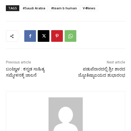
TAGS
#Saudi Arabia
#team b human
V4News
Previous article
Next article
ಬಂಟ್ವಾಳ : ಕನ್ನಡ ಸಾಹಿತ್ಯ
ಪಡುಪೆರಾರದಲ್ಲಿ ಶ್ರೀ ಶಾರದ
ಸಮ್ಮೇಳನಕ್ಕೆ ಚಾಲನೆ
ಜ್ಯೋತಿಷ್ಯಾಲಯದ ಶುಭಾರಂಭ