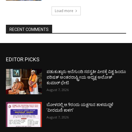
Load more
RECENT COMMENTS
EDITOR PICKS
ಪಡುಕುತ್ಯಾರು ಆನೆಗುಂದಿ ಸರಸ್ವತೀ ಪೀಠಕ್ಕೆ ವಿಶ್ವ ಹಿಂದೂ
ಪರಿಷತ್ ಅಂತರರಾಷ್ಟ್ರೀಯ ಅಧ್ಯಕ್ಷ ಅಲೋಕ್
ಕುಮಾರ್ ಭೇಟಿ
August 7, 2026
ಬೋಳದಲ್ಲಿ ಆ.9ರಂದು ಯಕ್ಷಗಾನ ತಾಳಮದ್ದಳೆ
‘ವೀರಮಣಿ ಕಾಳಗ’
August 7, 2026