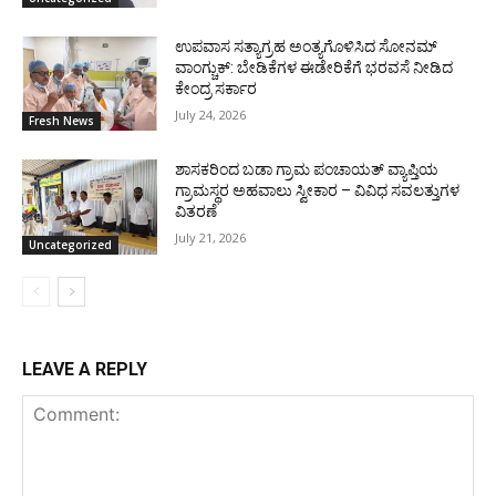
ಉಪವಾಸ ಸತ್ಯಾಗ್ರಹ ಅಂತ್ಯಗೊಳಿಸಿದ ಸೋನಮ್
ವಾಂಗ್ಚುಕ್: ಬೇಡಿಕೆಗಳ ಈಡೇರಿಕೆಗೆ ಭರವಸೆ ನೀಡಿದ
ಕೇಂದ್ರ ಸರ್ಕಾರ
July 24, 2026
Fresh News
ಶಾಸಕರಿಂದ ಬಡಾ ಗ್ರಾಮ ಪಂಚಾಯತ್ ವ್ಯಾಪ್ತಿಯ
ಗ್ರಾಮಸ್ಥರ ಅಹವಾಲು ಸ್ವೀಕಾರ – ವಿವಿಧ ಸವಲತ್ತುಗಳ
ವಿತರಣೆ
July 21, 2026
Uncategorized
LEAVE A REPLY