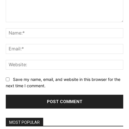
Comment:
Na
Ema
Web
Save my name, email, and website in this browser for the
next time I comment.
MOST POPULAR