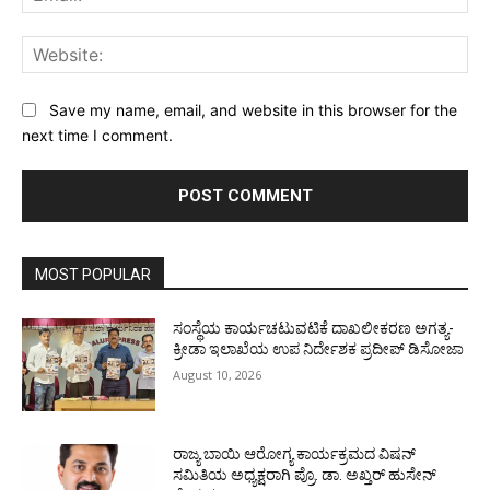
Web
Save my name, email, and website in this browser for the
next time I comment.
MOST POPULAR
ಸಂಸ್ಥೆಯ ಕಾರ್ಯಚಟುವಟಿಕೆ ದಾಖಲೀಕರಣ ಅಗತ್ಯ-
ಕ್ರೀಡಾ ಇಲಾಖೆಯ ಉಪ ನಿರ್ದೇಶಕ ಪ್ರದೀಪ್ ಡಿಸೋಜಾ
August 10, 2026
ರಾಜ್ಯ ಬಾಯಿ ಆರೋಗ್ಯ ಕಾರ್ಯಕ್ರಮದ ವಿಷನ್
ಸಮಿತಿಯ ಅಧ್ಯಕ್ಷರಾಗಿ ಪ್ರೊ. ಡಾ. ಅಖ್ತರ್ ಹುಸೇನ್