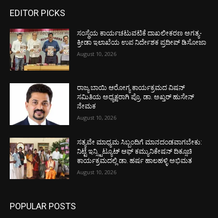
EDITOR PICKS
ಸಂಸ್ಥೆಯ ಕಾರ್ಯಚಟುವಟಿಕೆ ದಾಖಲೀಕರಣ ಅಗತ್ಯ-
ಕ್ರೀಡಾ ಇಲಾಖೆಯ ಉಪ ನಿರ್ದೇಶಕ ಪ್ರದೀಪ್ ಡಿಸೋಜಾ
August 10, 2026
ರಾಜ್ಯ ಬಾಯಿ ಆರೋಗ್ಯ ಕಾರ್ಯಕ್ರಮದ ವಿಷನ್
ಸಮಿತಿಯ ಅಧ್ಯಕ್ಷರಾಗಿ ಪ್ರೊ. ಡಾ. ಅಖ್ತರ್ ಹುಸೇನ್
ನೇಮಕ
August 10, 2026
ಸತ್ಯವೇ ಮಾಧ್ಯಮ ಸಿಬ್ಬಂದಿಗೆ ಮಾನದಂಡವಾಗಬೇಕು:
ನಿಟ್ಟೆ ಇನ್ಸ್ಟಿಟ್ಯೂಟ್ ಆಫ್ ಕಮ್ಯುನಿಕೇಷನ್ ದಿಕ್ಸೂಚಿ
ಕಾರ್ಯಕ್ರಮದಲ್ಲಿ ಡಾ. ಹರ್ಷ ಹಾಲಹಳ್ಳಿ ಅಭಿಮತ
August 10, 2026
POPULAR POSTS