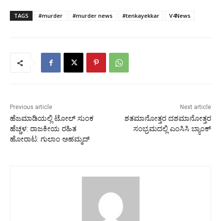
TAGS
#murder
#murder news
#tenkayekkar
V4News
Previous article
Next article
ಹೆಜಮಾಡಿಯಲ್ಲಿ ಟೋಲ್ ಸುಂಕ
ಶತಮಾನೋತ್ತರ ದಶಮಾನೋತ್ತರ
ಹೆಚ್ಚಳ: ರಾಜಕೀಯ ರಹಿತ
ಸಂಭ್ರಮದಲ್ಲಿ ಎಂಸಿಸಿ ಬ್ಯಾಂಕ್
ಹೋರಾಟ: ಗುಲಾಂ ಅಹಮ್ಮದ್