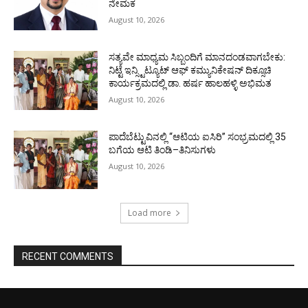
ನೇಮಕ
August 10, 2026
ಸತ್ಯವೇ ಮಾಧ್ಯಮ ಸಿಬ್ಬಂದಿಗೆ ಮಾನದಂಡವಾಗಬೇಕು:
ನಿಟ್ಟೆ ಇನ್ಸ್ಟಿಟ್ಯೂಟ್ ಆಫ್ ಕಮ್ಯುನಿಕೇಷನ್ ದಿಕ್ಸೂಚಿ
ಕಾರ್ಯಕ್ರಮದಲ್ಲಿ ಡಾ. ಹರ್ಷ ಹಾಲಹಳ್ಳಿ ಅಭಿಮತ
August 10, 2026
ಪಾದೆಬೆಟ್ಟುವಿನಲ್ಲಿ “ಆಟಿಯ ಐಸಿರಿ’’ ಸಂಭ್ರಮದಲ್ಲಿ 35
ಬಗೆಯ ಆಟಿ ತಿಂಡಿ–ತಿನಿಸುಗಳು
August 10, 2026
Load more
RECENT COMMENTS