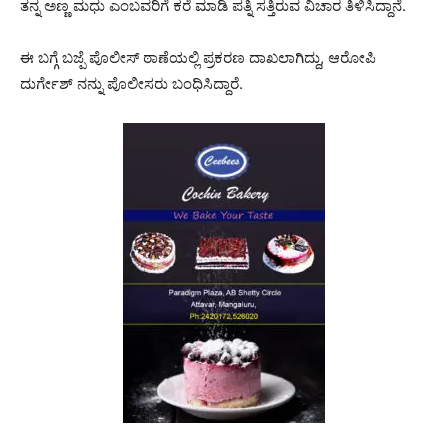
ತನ್ನ ಅಣ್ಣ ಮಧು ಎಂಬವರಿಗೆ ಕರೆ ಮಾಡಿ ಪತ್ನಿ ಸತ್ತಿರುವ ವಿಚಾರ ತಿಳಿಸಿದ್ದಾನೆ.
ಈ ಬಗ್ಗೆ ಬಜ್ಪೆ ಪೊಲೀಸ್ ಠಾಣೆಯಲ್ಲಿ ಪ್ರಕರಣ ದಾಖಲಾಗಿದ್ದು, ಆರೋಪಿ
ದುರ್ಗೇಶ್ ನನ್ನು ಪೊಲೀಸರು ಬಂಧಿಸಿದ್ದಾರೆ.