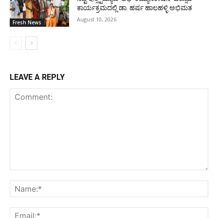
ಕಾರ್ಯಕ್ರಮದಲ್ಲಿ ಡಾ. ಹರ್ಷ ಹಾಲಹಳ್ಳಿ ಅಭಿಮತ
August 10, 2026
Fresh News
LEAVE A REPLY
Comment:
Na
Ema