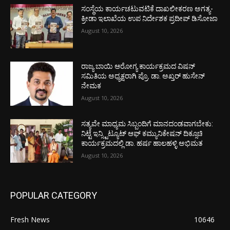
ಸಂಸ್ಥೆಯ ಕಾರ್ಯಚಟುವಟಿಕೆ ದಾಖಲೀಕರಣ ಅಗತ್ಯ-
ಕ್ರೀಡಾ ಇಲಾಖೆಯ ಉಪ ನಿರ್ದೇಶಕ ಪ್ರದೀಪ್ ಡಿಸೋಜಾ
August 10, 2026
ರಾಜ್ಯ ಬಾಯಿ ಆರೋಗ್ಯ ಕಾರ್ಯಕ್ರಮದ ವಿಷನ್
ಸಮಿತಿಯ ಅಧ್ಯಕ್ಷರಾಗಿ ಪ್ರೊ. ಡಾ. ಅಖ್ತರ್ ಹುಸೇನ್
ನೇಮಕ
August 10, 2026
ಸತ್ಯವೇ ಮಾಧ್ಯಮ ಸಿಬ್ಬಂದಿಗೆ ಮಾನದಂಡವಾಗಬೇಕು:
ನಿಟ್ಟೆ ಇನ್ಸ್ಟಿಟ್ಯೂಟ್ ಆಫ್ ಕಮ್ಯುನಿಕೇಷನ್ ದಿಕ್ಸೂಚಿ
ಕಾರ್ಯಕ್ರಮದಲ್ಲಿ ಡಾ. ಹರ್ಷ ಹಾಲಹಳ್ಳಿ ಅಭಿಮತ
August 10, 2026
POPULAR CATEGORY
Fresh News
10646