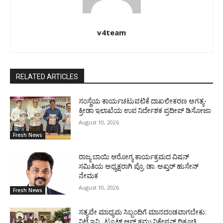
v4team
RELATED ARTICLES
ಸಂಸ್ಥೆಯ ಕಾರ್ಯಚಟುವಟಿಕೆ ದಾಖಲೀಕರಣ ಅಗತ್ಯ-
ಕ್ರೀಡಾ ಇಲಾಖೆಯ ಉಪ ನಿರ್ದೇಶಕ ಪ್ರದೀಪ್ ಡಿಸೋಜಾ
August 10, 2026
Fresh News
ರಾಜ್ಯ ಬಾಯಿ ಆರೋಗ್ಯ ಕಾರ್ಯಕ್ರಮದ ವಿಷನ್
ಸಮಿತಿಯ ಅಧ್ಯಕ್ಷರಾಗಿ ಪ್ರೊ. ಡಾ. ಅಖ್ತರ್ ಹುಸೇನ್
ನೇಮಕ
August 10, 2026
Fresh News
ಸತ್ಯವೇ ಮಾಧ್ಯಮ ಸಿಬ್ಬಂದಿಗೆ ಮಾನದಂಡವಾಗಬೇಕು:
ನಿಟ್ಟೆ ಇನ್ಸ್ಟಿಟ್ಯೂಟ್ ಆಫ್ ಕಮ್ಯುನಿಕೇಷನ್ ದಿಕ್ಸೂಚಿ