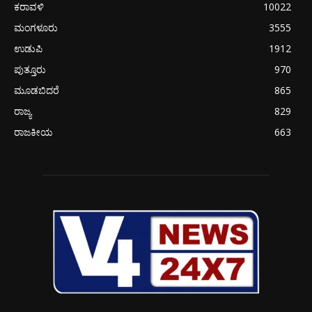
ಕರಾವಳಿ
10022
ಮಂಗಳೂರು
3555
ಉಡುಪಿ
1912
ಪುತ್ತೂರು
970
ಮೂಡಬಿದರೆ
865
ರಾಜ್ಯ
829
ರಾಜಕೀಯ
663