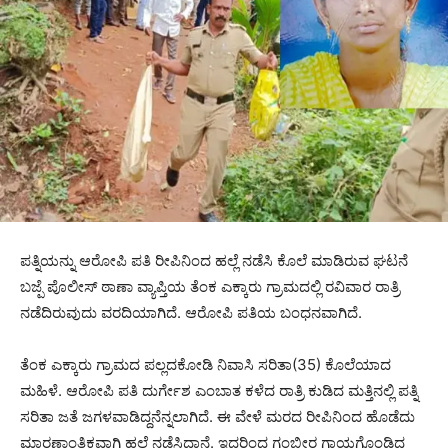
ಪತ್ನಿಯನ್ನು ಆರೋಪಿ ಪತಿ ರೀಪಿನಿಂದ ಹಲ್ಲೆ ನಡೆಸಿ ಕೊಲೆ ಮಾಡಿರುವ ಘಟನೆ
ಬಜ್ಪೆ ಪೊಲೀಸ್ ಠಾಣಾ ವ್ಯಾಪ್ತಿಯ ತೆಂಕ ಎಕ್ಕಾರು ಗ್ರಾಮದಲ್ಲಿ ರವಿವಾರ ರಾತ್ರಿ
ನಡೆದಿರುವುದು ವರದಿಯಾಗಿದೆ. ಆರೋಪಿ ಪತಿಯ ಬಂಧನವಾಗಿದೆ.
ತೆಂಕ ಎಕ್ಕಾರು ಗ್ರಾಮದ ಪಲ್ಲದಕೋಡಿ ನಿವಾಸಿ ಸರಿತಾ(35) ಕೊಲೆಯಾದ
ಮಹಿಳೆ. ಆರೋಪಿ ಪತಿ ದುರ್ಗೇಶ ಎಂಬಾತ ಕಳೆದ ರಾತ್ರಿ ಕುಡಿದ ಮತ್ತಿನಲ್ಲಿ ಪತ್ನಿ
ಸರಿತಾ ಜತೆ ಜಗಳವಾಡಿದ್ದನೆನ್ನಲಾಗಿದೆ. ಈ ವೇಳೆ ಮರದ ರೀಪಿನಿಂದ ಹೊಡೆದು
ಮಾರಣಾಂತಿಕವಾಗಿ ಹಲ್ಲೆ ನಡೆಸಿದ್ದಾನೆ. ಇದರಿಂದ ಗಂಭೀರ ಗಾಯಗೊಂಡಿದ್ದ