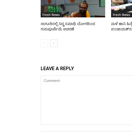
Fresh News
Fresh News
ನಾಗೂರಿನಲ್ಲಿ ಸಿದ್ಧ ಸಮಾಧಿ ಯೋಗದಿಂದ
ಮಳೆ ಹಾನಿ ಹಿನ್
ಗುರುಪೂರ್ಣಿಮೆ ಆಚರಣೆ
ಪಂಚಾಯತ್‌ನಲ್ಲ
LEAVE A REPLY
Comment: