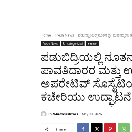
Home
Fresh News
ಪಡುಬಿದ್ರಿಯಲ್ಲಿ ನೂತನ ಶ್ರೀ ಮಹಮ್ಮಾಯಿ
Fresh News
Uncategorized
ಕರಾವಳಿ
ಪಡುಬಿದ್ರಿಯಲ್ಲಿ ನೂತನ
ಪಾವತಿದಾರರ ಮತ್ತು ಉ
ಅಪರೇಟಿವ್ ಸೊಸೈಟಿ
ಕಚೇರಿಯು ಉದ್ಘಾಟನೆ
By
V4newseditors
May 18, 2026
Share