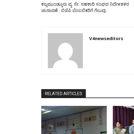
ಕಲ್ಲಮುಂಡ್ಕೂರು ವ್ಯ. ಸೇ. ಸಹಕಾರಿ ಸಂಘದ ನಿದೇ೯ಶಕರ
ಚುನಾವಣೆ : ಬಿಜೆಪಿ ಬೆಂಬಲಿತರಿಗೆ ಗೆಲುವು
V4newseditors
RELATED ARTICLES