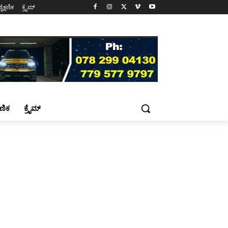
ಶೈಕ್ಷಣಿಕ
ಕ್ರೈಮ್
್ಷಣಿಕ
ಕ್ರೈಮ್