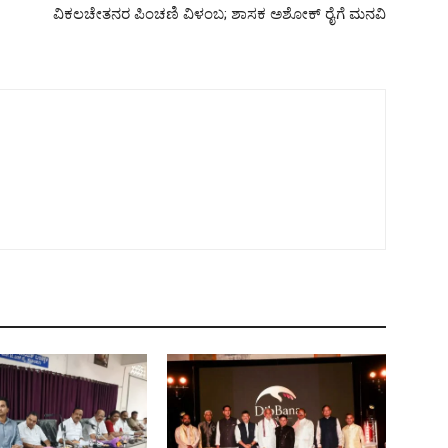
ವಿಕಲಚೇತನರ ಪಿಂಚಣಿ ವಿಳಂಬ; ಶಾಸಕ ಅಶೋಕ್ ರೈಗೆ ಮನವಿ