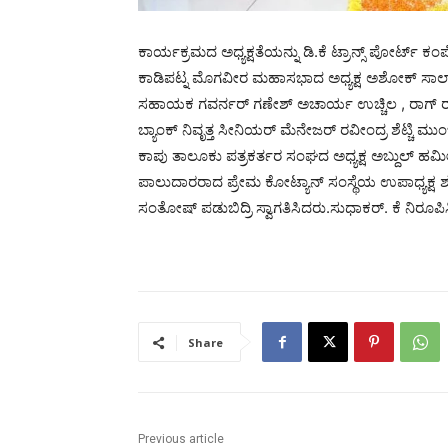
ಕಾರ್ಯಕ್ರಮದ ಅಧ್ಯಕ್ಷತೆಯನ್ನು ಡಿ.ಕೆ ಟ್ರಾನ್ಸ್ ಪೋರ್ಟ್ ಕಂ
ಕಾಡಿಪಟ್ನ ಮೊಗವೀರ ಮಹಾಸಭಾದ ಅಧ್ಯಕ್ಷ ಅಶೋಕ್ ಸಾಲ್
ಸಹಾಯಕ ಗವರ್ನರ್ ಗಣೇಶ್ ಅಚಾರ್ಯ ಉಚ್ಚಿಲ , ರಾಗ್ ರಂಗ್ ಕಲ್
ಬ್ಯಾಂಕ್ ನಿವೃತ್ತ ಸೀನಿಯರ್ ಮೆನೇಜರ್ ರವೀಂದ್ರ ಶೆಟ್ಚ
ಕಾಪು ತಾಲೂಕು ಪತ್ರಕರ್ತರ ಸಂಘದ ಅಧ್ಯಕ್ಷ ಅಬ್ದುಲ್‌ ಹಮ
ಪಾಲುದಾರರಾದ ಪ್ರೇಮ ಕೋಟ್ಯಾನ್ ಸಂಸ್ಥೆಯ ಉಪಾಧ್ಯಕ್ಷ ಶರತ್
ಸಂತೋಷ್ ಪಡುಬಿದ್ರಿ ಸ್ವಾಗತಿಸಿದರು‌‌.‌ಸುಧಾಕರ್. ಕೆ ನಿರೂ
Share
Previous article