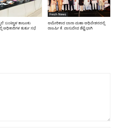
Fresh News
ನೆಲೆ: ಬಂಟ್ವಾಳ ತಾಲೂಕು
ಅಮೇರಿಕಾದ ಬಾನಾ ಮಹಾ ಅಧಿವೇಶನದಲ್ಲಿ
ಿ ಅಧಿಕಾರಿಗಳ ತುರ್ತು ಸಭೆ
ರಾಜರ್ಷಿ ಕೆ. ವಾಸುದೇವ ಶೆಟ್ಟಿ ಭಾಗಿ