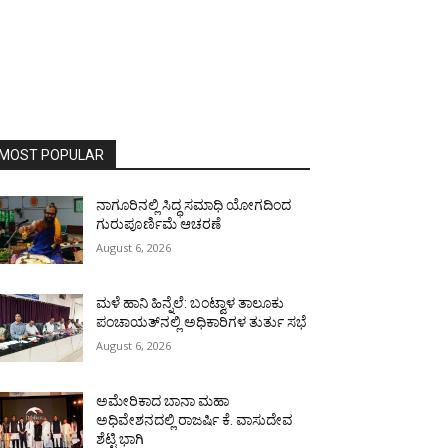
MOST POPULAR
ನಾಗೂರಿನಲ್ಲಿ ಸಿದ್ಧ ಸಮಾಧಿ ಯೋಗದಿಂದ
ಗುರುಪೂರ್ಣಿಮೆ ಆಚರಣೆ
August 6, 2026
ಮಳೆ ಹಾನಿ ಹಿನ್ನೆಲೆ: ಬಂಟ್ವಾಳ ತಾಲೂಕು
ಪಂಚಾಯತ್‌ನಲ್ಲಿ ಅಧಿಕಾರಿಗಳ ತುರ್ತು ಸಭೆ
August 6, 2026
ಅಮೇರಿಕಾದ ಬಾನಾ ಮಹಾ
ಅಧಿವೇಶನದಲ್ಲಿ ರಾಜರ್ಷಿ ಕೆ. ವಾಸುದೇವ
ಶೆಟ್ಟಿ ಭಾಗಿ