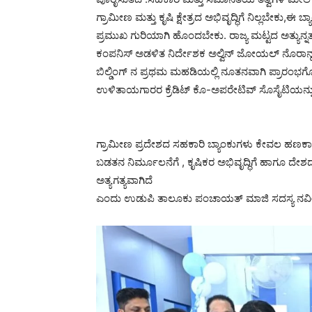
ಗ್ರಾಮೀಣ ಮತ್ತು ಕೃಷಿ ಕ್ಷೇತ್ರದ ಅಭಿವೃದ್ಧಿಗೆ ನಿಲ್ಲಬೇಕು,ಈ ಬ
ಪ್ರಮುಖ ಗುರಿಯಾಗಿ ಹೊಂದಬೇಕು. ರಾಜ್ಯ ಮಟ್ಟದ ಅತ್ಯುನ್ನ
ಕಂಪನಿಸ್ ಅಡಳಿತ ನಿರ್ದೇಶಕ ಅಲ್ವಿನ್ ಜೋಯಲ್ ನೊರಾನ್
ಬಿಲ್ಡಿಂಗ್ ನ ಪ್ರಥಮ ಮಹಡಿಯಲ್ಲಿ ನೂತನವಾಗಿ ಪ್ರಾರಂಭಗೊಂ
ಉಳಿತಾಯಗಾರರ ಕ್ರೆಡಿಟ್ ಕೊ-ಅಪರೇಟಿವ್ ಸೊಸೈಟಿಯನ್ನು
ಗ್ರಾಮೀಣ ಪ್ರದೇಶದ ಸಹಕಾರಿ ಬ್ಯಾಂಕುಗಳು ಕೇವಲ ಹಣಕಾ
ಬಡತನ ನಿರ್ಮೂಲನೆಗೆ , ಕೃಷಿಕರ ಅಭಿವೃದ್ಧಿಗೆ ಹಾಗೂ 
ಅತ್ಯಗತ್ಯವಾಗಿದೆ
ಎಂದು ಉಡುಪಿ ತಾಲೂಕು ಪಂಚಾಯತ್ ಮಾಜಿ ಸದಸ್ಯ ನವೀನ್ ಚ