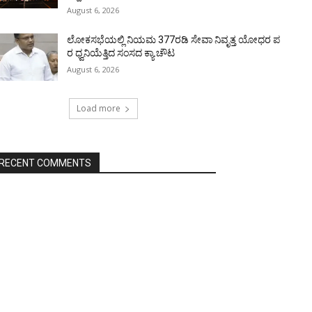
August 6, 2026
ಲೋಕಸಭೆಯಲ್ಲಿ ನಿಯಮ 377ರಡಿ ಸೇವಾ ನಿವೃತ್ತ ಯೋಧರ ಪ
ರ ಧ್ವನಿಯೆತ್ತಿದ ಸಂಸದ ಕ್ಯಾ.ಚೌಟ
August 6, 2026
Load more
RECENT COMMENTS