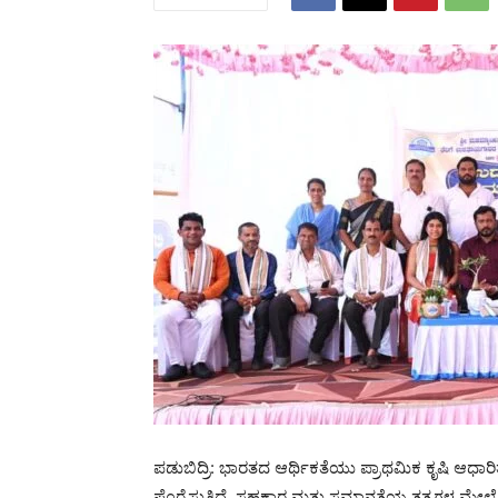
ಪಡುಬಿದ್ರಿ: ಭಾರತದ ಆರ್ಥಿಕತೆಯು ಪ್ರಾಥಮಿಕ ಕೃಷಿ ಆಧಾರಿ
ಪೊರೃೆಸುತಿದೆ .ಸಹಕಾರ ಮತ್ತು ಸಮಾನತೆಯ ತತ್ವಗಳ ಮೇಲೆ