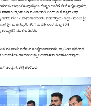
್ಯಾಂಕುಗಳು ಲಾಭಗಳಿಸುವುದಕ್ಕಿಂತ ಹೆಚ್ಚಾಗಿ ಜನರಿಗೆ ಸೇವೆ ಸಲ್ಲಿಸುವುದನ್ನು
ತ ಸಹಕಾರಿ ಬ್ಯಾಂಕ್ ಅಗಿ ಮೂಡಿಬರಲಿ ಎಂದು ಡಿ.ಕೆ ಗ್ರೂಫ್ ಅಫ್
ಹ ಅವರು ಮೇ.17 ಭಾನುವಾರದಂದು. ಪಡುಬಿದ್ರಿಯ ಅಗ್ರಜ ಮಂಜುಶ್ರೀ
ಡ ಶ್ರೀ ಮಹಮ್ಮಾಯಿ ತೆರಿಗೆ ಪಾವತಿದಾರರ ಮತ್ತು ತೆರಿಗೆ
 ಉದ್ಘಾಟಿಸಿ ಮಾತನಾಡಿದರು‌.
ಸಿನ ವಹಿವಾಟು ನಡೆಸುವ ಸಂಸ್ಥೆಗಳಾಗಬಾರದು..ಗ್ರಾಮೀಣ ಪ್ರದೇಶದ
ದೇಶದ ಆರ್ಥಿಕತೆಯ ತಳಹದಿಯನ್ನು ಬಲಪಡಿಸುವ ಗುರಿಹೊಂದುವುದು
ಂದ್ರ ಜೆ. ಶೆಟ್ಚಿ ಹೇಳಿದರು.