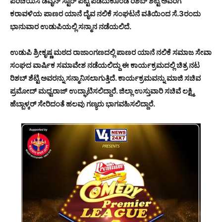
ಪರಿಚಯಿಸಿ ಡಿವೈನ್ ಸ್ಟಾರ್ ಪಟ್ಟ ಪಡೆದುಕೊಂಡ ರಿಶಬ್ ಶೆಟ್ಟಿ ಅವರಿಗೆ
ಕರಾವಳಿಯ ಪಾಣರ ಯಾನೆ ದೈವ ನಲಿಕೆ ಸಂಘಟನೆ ವತಿಯಿಂದ ಸೆ.3ರಂದು
ಭಾನುವಾರ ಉಡುಪಿಯಲ್ಲಿ ಸನ್ಮಾನ ನಡೆಯಲಿದೆ.
ಉಡುಪಿ ಶ್ರೀಕೃಷ್ಣ ಮಠದ ರಾಜಾಂಗಣದಲ್ಲಿ ಪಾಣರ ಯಾನೆ ನಲಿಕೆ ಸಮಾಜ ಸೇವಾ
ಸಂಘದ ವಾರ್ಷಿಕ ಸಮಾವೇಶ ನಡೆಯಲಿದ್ದು ಈ ಕಾರ್ಯಕ್ರಮದಲ್ಲಿ ಚಿತ್ರ ನಟ
ರಿಶಬ್ ಶೆಟ್ಟಿ ಅವರನ್ನು ಸನ್ಮಾನಿಸಲಾಗುತ್ತಿದೆ. ಕಾರ್ಯಕ್ರಮವನ್ನು ಮಾಜಿ ಸಚಿವ
ಪ್ರಮೋದ್ ಮಧ್ವರಾಜ್ ಉದ್ಘಾಟಿಸಲಿದ್ದಾರೆ. ಜಿಲ್ಲಾ ಉಸ್ತುವಾರಿ ಸಚಿವೆ ಲಕ್ಷ್ಮಿ
ಹೆಬ್ಬಾಳ್ಕರ್ ಸೇರಿದಂತೆ ಹಲವು ಗಣ್ಯರು ಭಾಗವಹಿಸಲಿದ್ದಾರೆ.