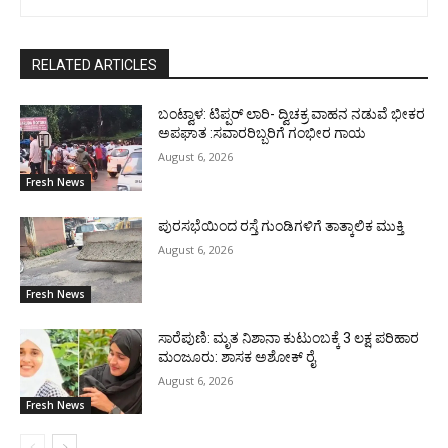
RELATED ARTICLES
ಬಂಟ್ವಾಳ: ಟಿಪ್ಪರ್ ಲಾರಿ- ದ್ವಿಚಕ್ರ ವಾಹನ ನಡುವೆ ಭೀಕರ
ಅಪಘಾತ :ಸವಾರರಿಬ್ಬರಿಗೆ ಗಂಭೀರ ಗಾಯ
August 6, 2026
Fresh News
ಪುರಸಭೆಯಿಂದ ರಸ್ತೆ ಗುಂಡಿಗಳಿಗೆ ತಾತ್ಕಾಲಿಕ ಮುಕ್ತಿ
August 6, 2026
Fresh News
ಸಾರೆಪುಣಿ: ಮೃತ ನಿಶಾನಾ ಕುಟುಂಬಕ್ಕೆ 3 ಲಕ್ಷ ಪರಿಹಾರ
ಮಂಜೂರು: ಶಾಸಕ ಅಶೋಕ್ ರೈ
August 6, 2026
Fresh News