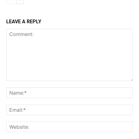
LEAVE A REPLY
Comment:
Na
Ema
Web