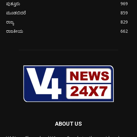
ಪುತ್ತೂರು
969
ಮೂಡಬಿದರೆ
859
ರಾಜ್ಯ
829
ರಾಜಕೀಯ
662
ABOUT US