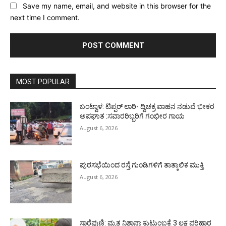
Save my name, email, and website in this browser for the
next time I comment.
MOST POPULAR
ಬಂಟ್ವಾಳ: ಟಿಪ್ಪರ್ ಲಾರಿ- ದ್ವಿಚಕ್ರ ವಾಹನ ನಡುವೆ ಭೀಕರ
ಅಪಘಾತ :ಸವಾರರಿಬ್ಬರಿಗೆ ಗಂಭೀರ ಗಾಯ
August 6, 2026
ಪುರಸಭೆಯಿಂದ ರಸ್ತೆ ಗುಂಡಿಗಳಿಗೆ ತಾತ್ಕಾಲಿಕ ಮುಕ್ತಿ
August 6, 2026
ಸಾರೆಪುಣಿ: ಮೃತ ನಿಶಾನಾ ಕುಟುಂಬಕ್ಕೆ 3 ಲಕ್ಷ ಪರಿಹಾರ