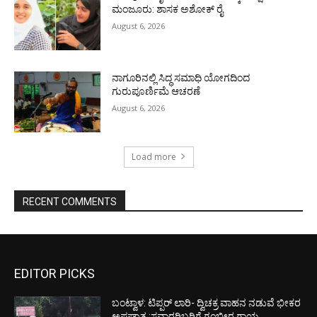
ಮಂಜೂರು: ಶಾಸಕ ಅಶೋಕ್ ರೈ
August 6, 2026
ನಾಗೂರಿನಲ್ಲಿ ಸಿದ್ಧ ಸಮಾಧಿ ಯೋಗದಿಂದ
ಗುರುಪೂರ್ಣಿಮೆ ಆಚರಣೆ
August 6, 2026
Load more
RECENT COMMENTS
EDITOR PICKS
ಬಂಟ್ವಾಳ: ಟಿಪ್ಪರ್ ಲಾರಿ- ದ್ವಿಚಕ್ರ ವಾಹನ ನಡುವೆ ಭೀಕರ
ಅಪಘಾತ :ಸವಾರರಿಬ್ಬರಿಗೆ ಗಂಭೀರ ಗಾಯ