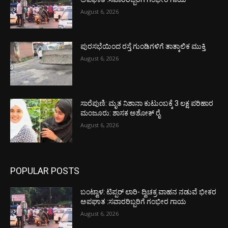
August 6, 2026
ಪುರಸಭೆಯಿಂದ ರಸ್ತೆ ಗುಂಡಿಗಳಿಗೆ ತಾತ್ಕಾಲಿಕ ಮುಕ್ತಿ
August 6, 2026
ಸಾರೆಪುಣಿ: ಮೃತ ನಿಶಾನಾ ಕುಟುಂಬಕ್ಕೆ 3 ಲಕ್ಷ ಪರಿಹಾರ
ಮಂಜೂರು: ಶಾಸಕ ಅಶೋಕ್ ರೈ
August 6, 2026
POPULAR POSTS
ಬಂಟ್ವಾಳ: ಟಿಪ್ಪರ್ ಲಾರಿ- ದ್ವಿಚಕ್ರ ವಾಹನ ನಡುವೆ ಭೀಕರ
ಅಪಘಾತ :ಸವಾರರಿಬ್ಬರಿಗೆ ಗಂಭೀರ ಗಾಯ
August 6, 2026