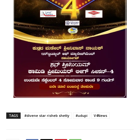
TAGS
#divene star risheb shetty
#udupi
V4News