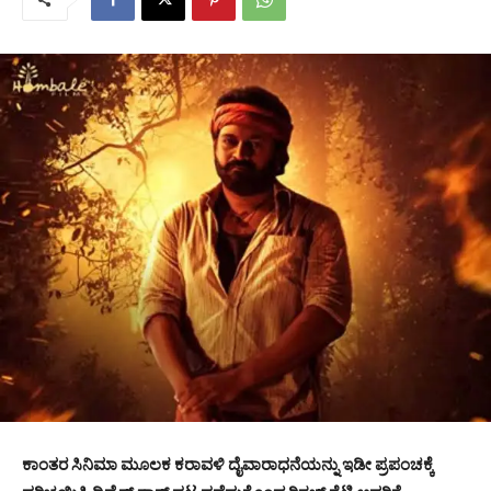
ಕಾಂತರ ಸಿನಿಮಾ ಮೂಲಕ ಕರಾವಳಿ ದೈವಾರಾಧನೆಯನ್ನು ಇಡೀ ಪ್ರಪಂಚಕ್ಕೆ