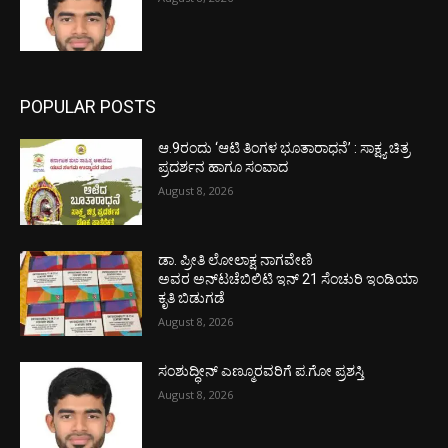
POPULAR POSTS
ಆ.9ರಂದು ‘ಆಟಿ ತಿಂಗಳ ಭೂತಾರಾಧನೆ’ : ಸಾಕ್ಷ್ಯ ಚಿತ್ರ
ಪ್ರದರ್ಶನ ಹಾಗೂ ಸಂವಾದ
August 8, 2026
ಡಾ. ಪ್ರೀತಿ ಲೋಲಾಕ್ಷ ನಾಗವೇಣಿ
ಅವರ ಅನ್‌ಟಚೆಬಿಲಿಟಿ ಇನ್ 21 ಸೆಂಚುರಿ ಇಂಡಿಯಾ
ಕೃತಿ ಬಿಡುಗಡೆ
August 8, 2026
ಸಂಶುದ್ಧೀನ್ ಎಣ್ಮೂರವರಿಗೆ ಪ.ಗೋ ಪ್ರಶಸ್ತಿ
August 8, 2026