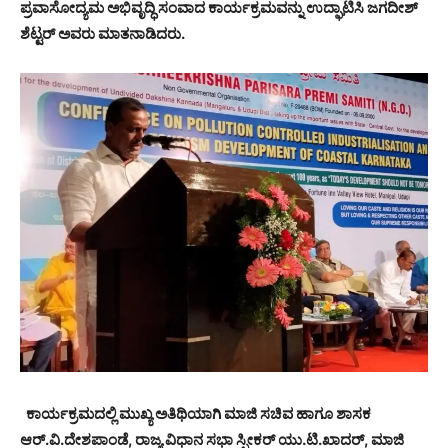
ಪ್ರವಾಸೋದ್ಯಮ ಅಭಿವೃದ್ಧಿ ಸಂವಾದ ಕಾರ್ಯಕ್ರಮವನ್ನು ಉದ್ಘಾಟಿಸಿ ಜಗದೀಶ್
ಶೆಟ್ಟರ್ ಅವರು ಮಾತನಾಡಿದರು.
ಕಾರ್ಯಕ್ರಮದಲ್ಲಿ ಮುಖ್ಯ ಅತಿಥಿಯಾಗಿ ಮಾಜಿ ಸಚಿವ ಹಾಗೂ ಶಾಸಕ
ಆರ್.ವಿ.ದೇಶಪಾಂಡೆ, ರಾಜ್ಯ ವಿಧಾನ ಸಭಾ ಸ್ಪೀಕರ್ ಯು.ಟಿ.ಖಾದರ್, ಮಾಜಿ