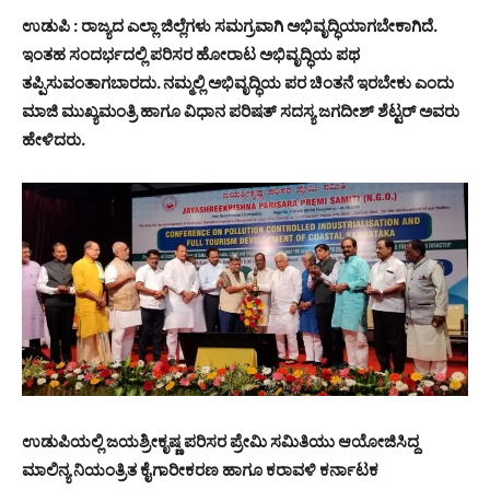
ಉಡುಪಿ : ರಾಜ್ಯದ ಎಲ್ಲಾ ಜಿಲ್ಲೆಗಳು ಸಮಗ್ರವಾಗಿ ಅಭಿವೃದ್ಧಿಯಾಗಬೇಕಾಗಿದೆ.
ಇಂತಹ ಸಂದರ್ಭದಲ್ಲಿ ಪರಿಸರ ಹೋರಾಟ ಅಭಿವೃದ್ಧಿಯ ಪಥ
ತಪ್ಪಿಸುವಂತಾಗಬಾರದು. ನಮ್ಮಲ್ಲಿ ಅಭಿವೃದ್ಧಿಯ ಪರ ಚಿಂತನೆ ಇರಬೇಕು ಎಂದು
ಮಾಜಿ ಮುಖ್ಯಮಂತ್ರಿ ಹಾಗೂ ವಿಧಾನ ಪರಿಷತ್ ಸದಸ್ಯ ಜಗದೀಶ್ ಶೆಟ್ಟರ್ ಅವರು
ಹೇಳಿದರು.
ಉಡುಪಿಯಲ್ಲಿ ಜಯಶ್ರೀಕೃಷ್ಣ ಪರಿಸರ ಪ್ರೇಮಿ ಸಮಿತಿಯು ಆಯೋಜಿಸಿದ್ದ
ಮಾಲಿನ್ಯ ನಿಯಂತ್ರಿತ ಕೈಗಾರೀಕರಣ ಹಾಗೂ ಕರಾವಳಿ ಕರ್ನಾಟಕ