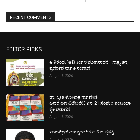
RECENT COMMENTS
EDITOR PICKS
ಆ.9ರಂದು ‘ಆಟಿ ತಿಂಗಳ ಭೂತಾರಾಧನೆ’ : ಸಾಕ್ಷ್ಯ ಚಿತ್ರ
ಪ್ರದರ್ಶನ ಹಾಗೂ ಸಂವಾದ
August 8, 2026
ಡಾ. ಪ್ರೀತಿ ಲೋಲಾಕ್ಷ ನಾಗವೇಣಿ
ಅವರ ಅನ್‌ಟಚೆಬಿಲಿಟಿ ಇನ್ 21 ಸೆಂಚುರಿ ಇಂಡಿಯಾ
ಕೃತಿ ಬಿಡುಗಡೆ
August 8, 2026
ಸಂಶುದ್ಧೀನ್ ಎಣ್ಮೂರವರಿಗೆ ಪ.ಗೋ ಪ್ರಶಸ್ತಿ
August 8, 2026