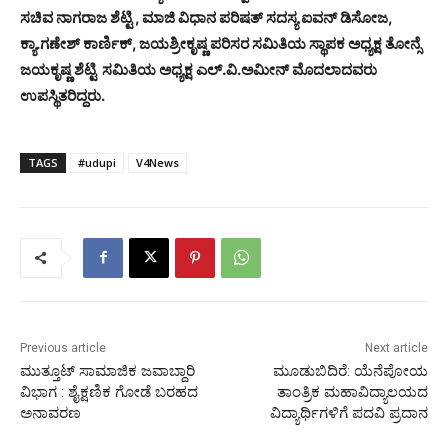
ಸಚಿವ ನಾಗರಾಜ ಶೆಟ್ಟಿ , ಮಾಜಿ ವಿಧಾನ ಪರಿಷತ್ ಸದಸ್ಯ ಐವನ್ ಡಿಸೋಜ,
ಕ್ಯಾ.ಗಣೇಶ್ ಕಾರ್ಣಿಕ್, ಜಯಶ್ರೀಕೃಷ್ಣ ಪರಿಸರ ಸಮಿತಿಯ ಸ್ಥಾಪಕ ಅಧ್ಯಕ್ಷ ತೋನ್ಸೆ
ಜಯಕೃಷ್ಣ ಶೆಟ್ಟಿ ಸಮಿತಿಯ ಅಧ್ಯಕ್ಷ ಎಲ್.ವಿ.ಅಮೀನ್ ಮೊದಲಾದವರು
ಉಪಸ್ಥಿತರಿದ್ದರು.
TAGS
#udupi
V4News
Previous article
Next article
ಮುತ್ತೂಟ್ ಸಾಮಾಜಿಕ ಜವಾಬ್ದಾರಿ
ಮೂಡುಬಿದಿರೆ: ಯೆನೆಪೋಯ
ವಿಭಾಗ : ಶೈಕ್ಷಣಿಕ ಗೋಡೆ ಬರಹದ
ತಾಂತ್ರಿಕ ಮಹಾವಿದ್ಯಾಲಯದ
ಅನಾವರಣ
ವಿದ್ಯಾರ್ಥಿಗಳಿಗೆ ಪದವಿ ಪ್ರದಾನ