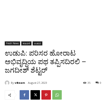
Fresh News
ಕರಾವಳಿ
ಉಡುಪಿ
ಉಡುಪಿ: ಪರಿಸರ ಹೋರಾಟ
ಅಭಿವೃದ್ಧಿಯ ಪಥ ತಪ್ಪಿಸದಿರಲಿ –
ಜಗದೀಶ್ ಶೆಟ್ಟರ್
By
v4team
August 27, 2023
35
0