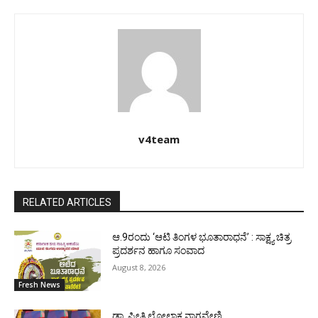
v4team
RELATED ARTICLES
ಆ.9ರಂದು ‘ಆಟಿ ತಿಂಗಳ ಭೂತಾರಾಧನೆ’ : ಸಾಕ್ಷ್ಯ ಚಿತ್ರ
ಪ್ರದರ್ಶನ ಹಾಗೂ ಸಂವಾದ
August 8, 2026
Fresh News
ಡಾ. ಪ್ರೀತಿ ಲೋಲಾಕ್ಷ ನಾಗವೇಣಿ