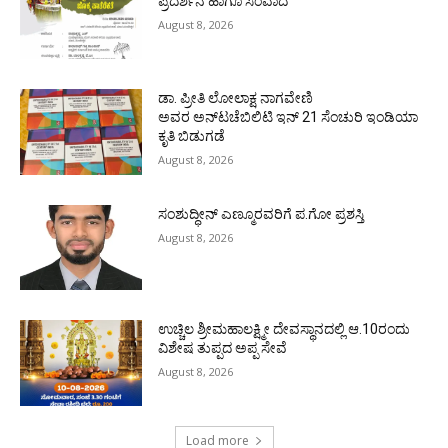
ಪ್ರದರ್ಶನ ಹಾಗೂ ಸಂವಾದ
August 8, 2026
ಡಾ. ಪ್ರೀತಿ ಲೋಲಾಕ್ಷ ನಾಗವೇಣಿ
ಅವರ ಅನ್‌ಟಚೆಬಿಲಿಟಿ ಇನ್ 21 ಸೆಂಚುರಿ ಇಂಡಿಯಾ
ಕೃತಿ ಬಿಡುಗಡೆ
August 8, 2026
ಸಂಶುದ್ಧೀನ್ ಎಣ್ಮೂರವರಿಗೆ ಪ.ಗೋ ಪ್ರಶಸ್ತಿ
August 8, 2026
ಉಚ್ಚಿಲ ಶ್ರೀಮಹಾಲಕ್ಷ್ಮೀ ದೇವಸ್ಥಾನದಲ್ಲಿ ಆ.10ರಂದು
ವಿಶೇಷ ತುಪ್ಪದ ಅಪ್ಪ ಸೇವೆ
August 8, 2026
Load more