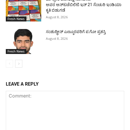
ಅವರ ಅನ್‌ಟಚೆಬಿಲಿಟಿ ಇನ್ 21 ಸೆಂಚುರಿ ಇಂಡಿಯಾ
ಕೃತಿ ಬಿಡುಗಡೆ
August 8, 2026
Fresh News
ಸಂಶುದ್ಧೀನ್ ಎಣ್ಮೂರವರಿಗೆ ಪ.ಗೋ ಪ್ರಶಸ್ತಿ
August 8, 2026
Fresh News
LEAVE A REPLY