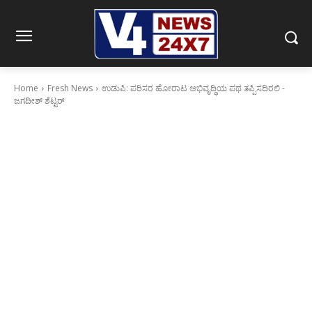
Home
Fresh News
ಉಡುಪಿ: ಪರಿಸರ ಹೋರಾಟ ಅಭಿವೃದ್ಧಿಯ ಪಥ ತಪ್ಪಿಸದಿರಲಿ -
ಜಗದೀಶ್ ಶೆಟ್ಟರ್