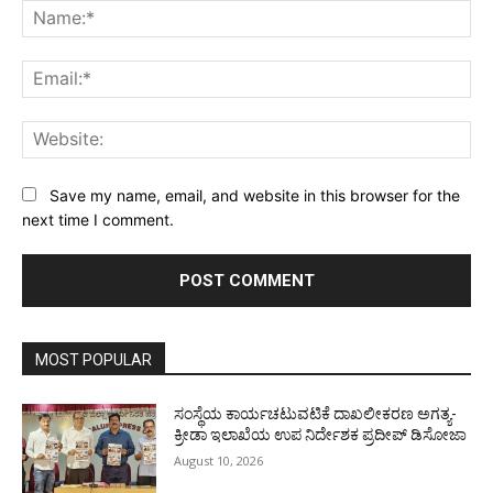
Na
Ema
Web
Save my name, email, and website in this browser for the
next time I comment.
MOST POPULAR
ಸಂಸ್ಥೆಯ ಕಾರ್ಯಚಟುವಟಿಕೆ ದಾಖಲೀಕರಣ ಅಗತ್ಯ-
ಕ್ರೀಡಾ ಇಲಾಖೆಯ ಉಪ ನಿರ್ದೇಶಕ ಪ್ರದೀಪ್ ಡಿಸೋಜಾ
August 10, 2026