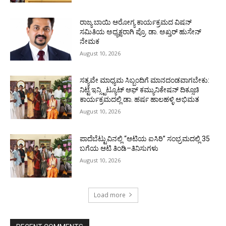
ರಾಜ್ಯ ಬಾಯಿ ಆರೋಗ್ಯ ಕಾರ್ಯಕ್ರಮದ ವಿಷನ್
ಸಮಿತಿಯ ಅಧ್ಯಕ್ಷರಾಗಿ ಪ್ರೊ. ಡಾ. ಅಖ್ತರ್ ಹುಸೇನ್
ನೇಮಕ
August 10, 2026
ಸತ್ಯವೇ ಮಾಧ್ಯಮ ಸಿಬ್ಬಂದಿಗೆ ಮಾನದಂಡವಾಗಬೇಕು:
ನಿಟ್ಟೆ ಇನ್ಸ್ಟಿಟ್ಯೂಟ್ ಆಫ್ ಕಮ್ಯುನಿಕೇಷನ್ ದಿಕ್ಸೂಚಿ
ಕಾರ್ಯಕ್ರಮದಲ್ಲಿ ಡಾ. ಹರ್ಷ ಹಾಲಹಳ್ಳಿ ಅಭಿಮತ
August 10, 2026
ಪಾದೆಬೆಟ್ಟುವಿನಲ್ಲಿ “ಆಟಿಯ ಐಸಿರಿ’’ ಸಂಭ್ರಮದಲ್ಲಿ 35
ಬಗೆಯ ಆಟಿ ತಿಂಡಿ–ತಿನಿಸುಗಳು
August 10, 2026
Load more