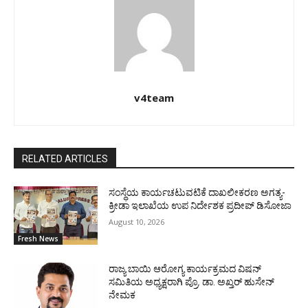
v4team
RELATED ARTICLES
ಸಂಸ್ಥೆಯ ಕಾರ್ಯಚಟುವಟಿಕೆ ದಾಖಲೀಕರಣ ಅಗತ್ಯ-
ಕ್ರೀಡಾ ಇಲಾಖೆಯ ಉಪ ನಿರ್ದೇಶಕ ಪ್ರದೀಪ್ ಡಿಸೋಜಾ
August 10, 2026
Fresh News
ರಾಜ್ಯ ಬಾಯಿ ಆರೋಗ್ಯ ಕಾರ್ಯಕ್ರಮದ ವಿಷನ್
ಸಮಿತಿಯ ಅಧ್ಯಕ್ಷರಾಗಿ ಪ್ರೊ. ಡಾ. ಅಖ್ತರ್ ಹುಸೇನ್
ನೇಮಕ