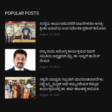
POPULAR POSTS
ಸಂಸ್ಥೆಯ ಕಾರ್ಯಚಟುವಟಿಕೆ ದಾಖಲೀಕರಣ ಅಗತ್ಯ-
ಕ್ರೀಡಾ ಇಲಾಖೆಯ ಉಪ ನಿರ್ದೇಶಕ ಪ್ರದೀಪ್ ಡಿಸೋಜಾ
August 10, 2026
ರಾಜ್ಯ ಬಾಯಿ ಆರೋಗ್ಯ ಕಾರ್ಯಕ್ರಮದ ವಿಷನ್
ಸಮಿತಿಯ ಅಧ್ಯಕ್ಷರಾಗಿ ಪ್ರೊ. ಡಾ. ಅಖ್ತರ್ ಹುಸೇನ್
ನೇಮಕ
August 10, 2026
ಸತ್ಯವೇ ಮಾಧ್ಯಮ ಸಿಬ್ಬಂದಿಗೆ ಮಾನದಂಡವಾಗಬೇಕು:
ನಿಟ್ಟೆ ಇನ್ಸ್ಟಿಟ್ಯೂಟ್ ಆಫ್ ಕಮ್ಯುನಿಕೇಷನ್ ದಿಕ್ಸೂಚಿ
ಕಾರ್ಯಕ್ರಮದಲ್ಲಿ ಡಾ. ಹರ್ಷ ಹಾಲಹಳ್ಳಿ ಅಭಿಮತ
August 10, 2026