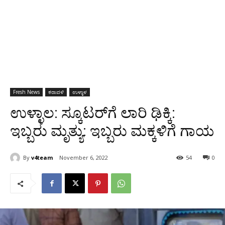
Fresh News
ಕರಾವಳಿ
ಉಳ್ಳಾಳ
ಉಳ್ಳಾಲ: ಸ್ಕೂಟರ್‌ಗೆ ಲಾರಿ ಢಿಕ್ಕಿ:
ಇಬ್ಬರು ಮೃತ್ಯು: ಇಬ್ಬರು ಮಕ್ಕಳಿಗೆ ಗಾಯ
By
v4team
November 6, 2022
54
0