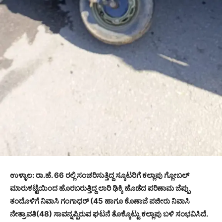
ಉಳ್ಳಾಲ: ರಾ.ಹೆ. 66 ರಲ್ಲಿ ಸಂಚರಿಸುತ್ತಿದ್ದ ಸ್ಕೂಟರಿಗೆ ಕಲ್ಲಾಪು ಗ್ಲೋಬಲ್
ಮಾರುಕಟ್ಟೆಯಿಂದ ಹೊರಬರುತ್ತಿದ್ದ ಲಾರಿ ಢಿಕ್ಕಿ ಹೊಡೆದ ಪರಿಣಾಮ ಜೆಪ್ಪು
ತಂದೊಳಿಗೆ ನಿವಾಸಿ ಗಂಗಾಧರ್ (45 ಹಾಗೂ ಕೊಣಾಜೆ ಪಜೀರು ನಿವಾಸಿ
ನೇತ್ರಾವತಿ(48) ಸಾವನ್ನಪ್ಪಿರುವ ಘಟನೆ ತೊಕ್ಕೊಟ್ಟು ಕಲ್ಲಾಪು ಬಳಿ ಸಂಭವಿಸಿದೆ.