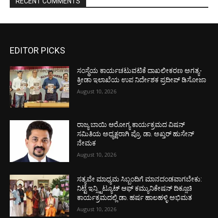
RECENT COMMENTS
EDITOR PICKS
ಸಂಸ್ಥೆಯ ಕಾರ್ಯಚಟುವಟಿಕೆ ದಾಖಲೀಕರಣ ಅಗತ್ಯ-
ಕ್ರೀಡಾ ಇಲಾಖೆಯ ಉಪ ನಿರ್ದೇಶಕ ಪ್ರದೀಪ್ ಡಿಸೋಜಾ
August 10, 2026
ರಾಜ್ಯ ಬಾಯಿ ಆರೋಗ್ಯ ಕಾರ್ಯಕ್ರಮದ ವಿಷನ್
ಸಮಿತಿಯ ಅಧ್ಯಕ್ಷರಾಗಿ ಪ್ರೊ. ಡಾ. ಅಖ್ತರ್ ಹುಸೇನ್
ನೇಮಕ
August 10, 2026
ಸತ್ಯವೇ ಮಾಧ್ಯಮ ಸಿಬ್ಬಂದಿಗೆ ಮಾನದಂಡವಾಗಬೇಕು:
ನಿಟ್ಟೆ ಇನ್ಸ್ಟಿಟ್ಯೂಟ್ ಆಫ್ ಕಮ್ಯುನಿಕೇಷನ್ ದಿಕ್ಸೂಚಿ
ಕಾರ್ಯಕ್ರಮದಲ್ಲಿ ಡಾ. ಹರ್ಷ ಹಾಲಹಳ್ಳಿ ಅಭಿಮತ
August 10, 2026