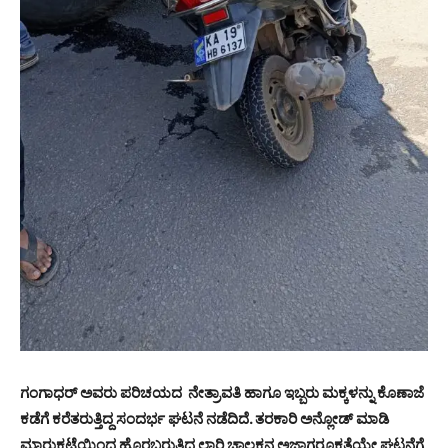
ಗಂಗಾಧರ್ ಅವರು ಪರಿಚಯದ ನೇತ್ರಾವತಿ ಹಾಗೂ ಇಬ್ಬರು ಮಕ್ಕಳನ್ನು ಕೊಣಾಜೆ
ಕಡೆಗೆ ಕರೆತರುತ್ತಿದ್ದ ಸಂದರ್ಭ ಘಟನೆ ನಡೆದಿದೆ. ತರಕಾರಿ ಅನ್ಲೋಡ್ ಮಾಡಿ
ಮಾರುಕಟ್ಟೆಯಿಂದ ಹೊರಬರುತ್ತಿದ್ದ ಲಾರಿ ಚಾಲಕನ ಅಜಾಗರೂಕತೆಯೇ ಘಟನೆಗೆ