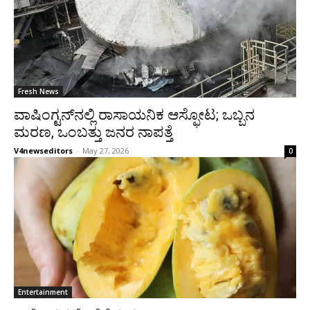
Fresh News
ವಾಷಿಂಗ್ಟನ್‌ನಲ್ಲಿ ರಾಸಾಯನಿಕ ಆಸ್ಫೋಟ; ಒಬ್ಬನ
ಮರಣ, ಒಂಬತ್ತು ಜನರ ನಾಪತ್ತೆ
V4newseditors
-
May 27, 2026
0
Entertainment