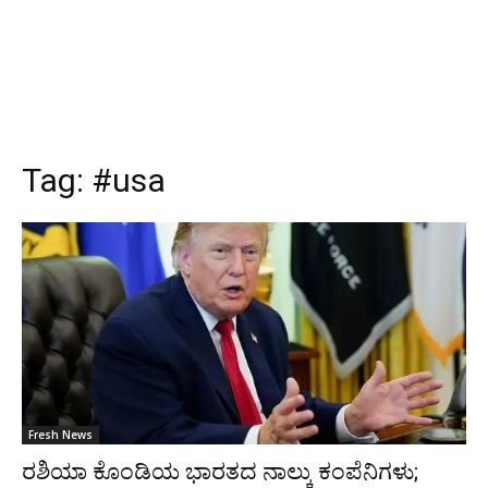
Tag:
#usa
Fresh News
ರಶಿಯಾ ಕೊಂಡಿಯ ಭಾರತದ ನಾಲ್ಕು ಕಂಪೆನಿಗಳು;