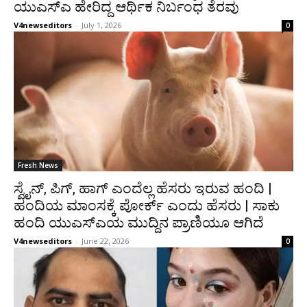
ಯುಎಸ್‍ಎ ಹೇರಿದ್ದ ಆರ್ಥಿಕ ನಿರ್ಬಂಧ ತೆರವು
V4newseditors
-
July 1, 2026
0
Fresh News
ಸ್ವೈನ್, ಪಿಗ್, ಹಾಗ್ ಎಂದೆಲ್ಲ ಹೆಸರು ಇರುವ ಹಂದಿ |
ಹಂದಿಯ ಮಾಂಸಕ್ಕೆ ಪೋರ್ಕ್ ಎಂದು ಹೆಸರು | ಸಾಕು
ಹಂದಿ ಯುಎಸ್‌ಎಯ ಮುದ್ದಿನ ಪ್ರಾಣಿಯೂ ಆಗಿದೆ
V4newseditors
-
June 22, 2026
0