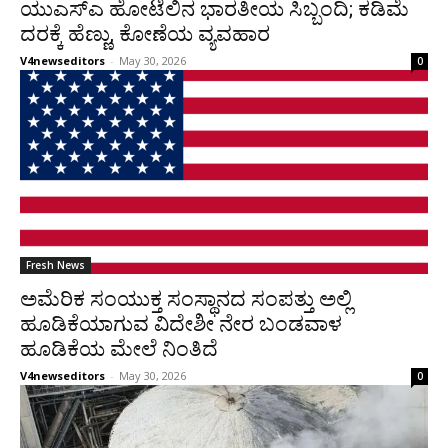
ಯುಎಸ್‍ಎ ಹೋಟೆಲಿನ ಭಾರತೀಯ ಸಿಬ್ಬಂದಿ; ಕಡಿಮೆ
ದರಕ್ಕೆ ಹೆಣ್ಣು, ಕೋಣೆಯ ವ್ಯವಹಾರ
V4newseditors
-
May 30, 2026
0
Fresh News
ಅಮೆರಿಕ ಸಂಯುಕ್ತ ಸಂಸ್ಥಾನದ ಸಂಪತ್ತು ಅಲ್ಲಿ
ಹೂಡಿಕೆಯಾಗುವ ವಿದೇಶೀ ನೇರ ಬಂಡವಾಳ
ಹೂಡಿಕೆಯ ಮೇಲೆ ನಿಂತಿದೆ
V4newseditors
-
May 30, 2026
0