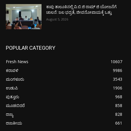
ಕಾಪು ತಾಲೂಕಿನಲ್ಲಿ ವಿ.ಬಿ.ಜಿ ರಾಮ್ ಜಿ ಯೋಜನೆಗೆ
ಚಾಲನೆ: ಜಲ ಭದ್ರತೆ, ಜೀವನೋಪಾಯಕ್ಕೆ ಒತ್ತು
August 5, 2026
POPULAR CATEGORY
Fresh News
10607
ಕರಾವಳಿ
9986
ಮಂಗಳೂರು
3543
ಉಡುಪಿ
1906
ಪುತ್ತೂರು
968
ಮೂಡಬಿದರೆ
858
ರಾಜ್ಯ
828
ರಾಜಕೀಯ
661