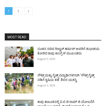
1
2
MOST READ
ನೂತನ ಸಚಿವ ರಿಜ್ವಾನ್ ಹರ್ಷದ್ ಅವರಿಗೆ ಶುಭಾಶಯ
ಕೋರಿದ ಕಾಪು ಕಾಂಗ್ರೆಸ್ ಮುಖಂಡರು
August 5, 2026
ಸೌಟ್ಸ್ ಮತ್ತು ಗೈಡ್ಸ್ ವಿದ್ಯಾರ್ಥಿಗಳಿಗಾಗಿ ‘ಸೌಟ್ಸ್ ಗೈಡ್ಸ್
ನಡಿಗೆ ಕೃಷಿಯ ಕಡೆ’ ಶಿಬಿರ ಯಶಸ್ವಿ
August 5, 2026
ಕಾಪು ತಾಲೂಕಿನಲ್ಲಿ ವಿ.ಬಿ.ಜಿ ರಾಮ್ ಜಿ ಯೋಜನೆಗೆ