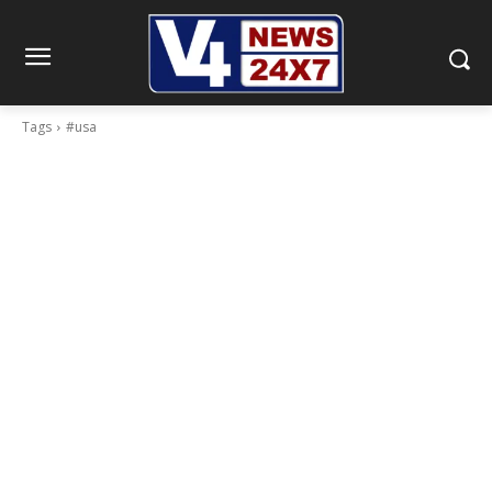
Tags
#usa