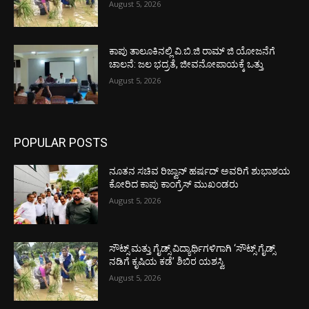
August 5, 2026
ಕಾಪು ತಾಲೂಕಿನಲ್ಲಿ ವಿ.ಬಿ.ಜಿ ರಾಮ್ ಜಿ ಯೋಜನೆಗೆ
ಚಾಲನೆ: ಜಲ ಭದ್ರತೆ, ಜೀವನೋಪಾಯಕ್ಕೆ ಒತ್ತು
August 5, 2026
POPULAR POSTS
ನೂತನ ಸಚಿವ ರಿಜ್ವಾನ್ ಹರ್ಷದ್ ಅವರಿಗೆ ಶುಭಾಶಯ
ಕೋರಿದ ಕಾಪು ಕಾಂಗ್ರೆಸ್ ಮುಖಂಡರು
August 5, 2026
ಸೌಟ್ಸ್ ಮತ್ತು ಗೈಡ್ಸ್ ವಿದ್ಯಾರ್ಥಿಗಳಿಗಾಗಿ ‘ಸೌಟ್ಸ್ ಗೈಡ್ಸ್
ನಡಿಗೆ ಕೃಷಿಯ ಕಡೆ’ ಶಿಬಿರ ಯಶಸ್ವಿ
August 5, 2026