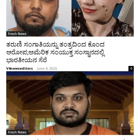
Fresh News
ತರುಣಿ ಸಂಗಾತಿಯನ್ನು ತಂತ್ರದಿಂದ ಕೊಂದ
ಆರೋಪ;ಅಮೆರಿಕ ಸಂಯುಕ್ತ ಸಂಸ್ಥಾನದಲ್ಲಿ
ಭಾರತೀಯನ ಸೆರೆ
V4newseditors
-
June 4, 2026
0
Fresh News