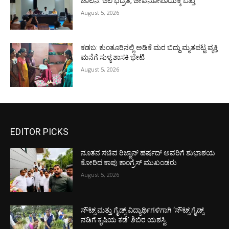
ಚಾಲನೆ: ಜಲ ಭದ್ರತೆ, ಜೀವನೋಪಾಯಕ್ಕೆ ಒತ್ತು
August 5, 2026
ಕಡಬ: ಕುಂತೂರಿನಲ್ಲಿ ಅಡಿಕೆ ಮರ ಬಿದ್ದು ಮೃತಪಟ್ಟ ವ್ಯಕ್ತಿ
ಮನೆಗೆ ಸುಳ್ಯ ಶಾಸಕಿ ಭೇಟಿ
August 5, 2026
EDITOR PICKS
ನೂತನ ಸಚಿವ ರಿಜ್ವಾನ್ ಹರ್ಷದ್ ಅವರಿಗೆ ಶುಭಾಶಯ
ಕೋರಿದ ಕಾಪು ಕಾಂಗ್ರೆಸ್ ಮುಖಂಡರು
August 5, 2026
ಸೌಟ್ಸ್ ಮತ್ತು ಗೈಡ್ಸ್ ವಿದ್ಯಾರ್ಥಿಗಳಿಗಾಗಿ ‘ಸೌಟ್ಸ್ ಗೈಡ್ಸ್
ನಡಿಗೆ ಕೃಷಿಯ ಕಡೆ’ ಶಿಬಿರ ಯಶಸ್ವಿ