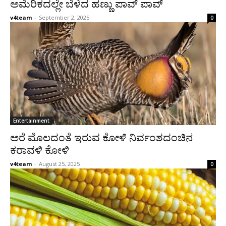
ಅಮೆರಿಕದಲ್ಲೇ ಬೆಳೆದ ಹಣ್ಣು ಪಾವ್ ಪಾವ್
v4team
-
September 2, 2025
0
Entertainment
ಅರೆ ಮೊಲದಂತೆ ಇರುವ ಕೋಳಿ ನಿರ್ವಂಶದಂಚಿನ
ಕರಾವಳಿ ಕೋಳಿ
v4team
-
August 25, 2025
0