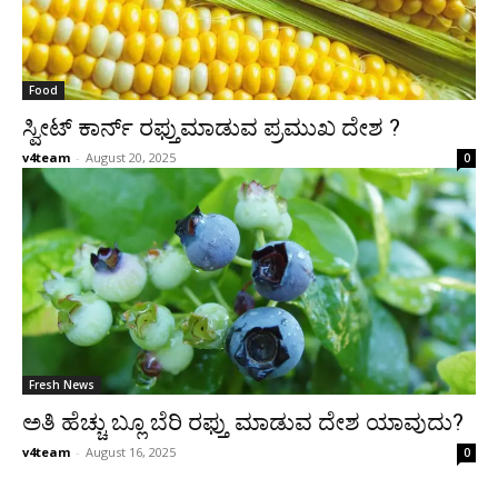
Food
ಸ್ವೀಟ್ ಕಾರ್ನ್ ರಫ್ತುಮಾಡುವ ಪ್ರಮುಖ ದೇಶ ?
v4team
-
August 20, 2025
0
Fresh News
ಅತಿ ಹೆಚ್ಚು ಬ್ಲೂ ಬೆರಿ ರಫ್ತು ಮಾಡುವ ದೇಶ ಯಾವುದು?
v4team
-
August 16, 2025
0