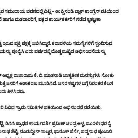
ುದಾಯ ಭವನದಲ್ಲಿ ವಿಟ್ಲ – ಉಪ್ಪಿನಂಡಿ ಬ್ಲಾಕ್ ಕಾಂಗ್ರೆಸ್ ವತಿಯಿಂದ
ಹಾಗೂ ಮತದಾರರಿಗೆ, ಪಕ್ಷದ ಕಾರ್ಯಕರ್ತರಿಗೆ ನಡೆದ ಕೃತಜ್ಞತಾ
 ಇರುವ ವ್ಯಕ್ತಿ ಪಕ್ಷಕ್ಕೆ ಲಭಿಸಿದ್ದಾರೆ. ಕರಾವಳಿಯ ಸಮಸ್ಯೆಗಳಿಗೆ ಸ್ಪಂದಿಸುವ
ೆಯನ್ನು ಪೂರೈಸಿ ಐದು ವರ್ಷದಲ್ಲಿ ದೊಡ್ಡ ಮಟ್ಟದ ಅಭಿನಂದನೆಯನ್ನು
ೆಸ್ ಅಧ್ಯಕ್ಷ ರಾಜಾರಾಮ ಕೆ. ಬಿ. ಮಾತನಾಡಿ ಜಾತ್ಯತೀತ ಮನಸ್ಸುಗಳು ಸೋತು
ೆ ಜನರಿಗೆ ಆಶಾಕಿರಣ ಮೂಡಿಸಿದೆ. ಜನರ ಕಷ್ಟಗಳ ಬಗ್ಗೆ ನಿರಂತರ ಕೆಲಸ
ದು ತಿಳಿಸಿದರು.
ರೆಸ್ ಸೇರಿ ವಿವಿಧ ಗ್ರಾಮ ಸಮಿತಿಗಳ ವತಿಯಿಂದ ಅಭಿನಂದನೆ ನಡೆಯಿತು.
ಿ, ಡಿಸಿಸಿ ಪ್ರಾಧನ ಕಾರ್ಯದರ್ಶಿ ಪ್ರವೀಣ್ ಚಂದ್ರ ಆಳ್ವ, ಮುರಳೀಧರ ರೈ
ಟ್ಟಿ, ನೂರುದ್ದೀನ್ ಸಾಲ್ಮರ, ಫಾರೂಕ್ ಪೆರ್ನೆ, ಪದ್ಮನಾಭ ಪೂಜಾರಿ