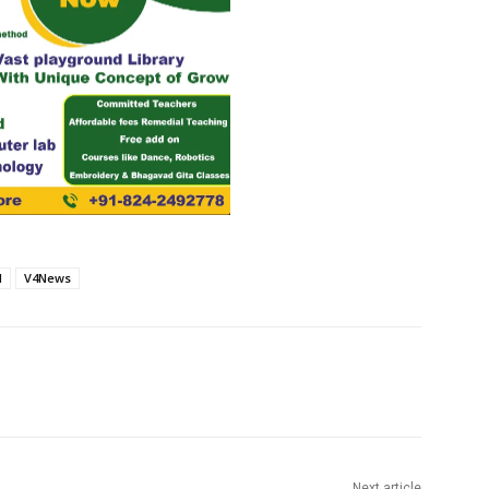
l
V4News
Next article