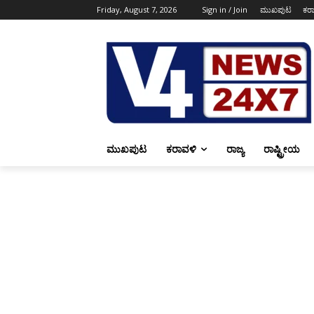
Friday, August 7, 2026
Sign in / Join
ಮುಖಪುಟ
ಕರ
ಮುಖಪುಟ
ಕರಾವಳಿ
ರಾಜ್ಯ
ರಾಷ್ಟ್ರೀಯ