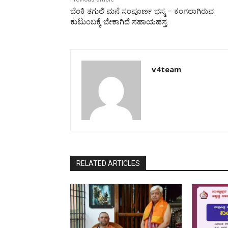
ಬೆಂಕಿ ತಗುಲಿ ಮನೆ ಸಂಪೂರ್ಣ ಭಸ್ಮ – ಕಂಗಲಾಗಿರುವ
ಕುಟುಂಬಕ್ಕೆ ಬೇಕಾಗಿದೆ ಸಹಾಯಹಸ್ತ.
v4team
RELATED ARTICLES