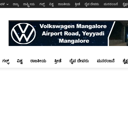
ಾವಳಿ
ರಾಜ್ಯ
ರಾಷ್ಟ್ರೀಯ
ಗಲ್ಫ್
ವಿಶ್ವ
ರಾಜಕೀಯ
ಕ್ರೀಡೆ
ದೈವ ದೇವರು
ಮನರಂಜನೆ
ಶೈಕ್
ಗಲ್ಫ್
ವಿಶ್ವ
ರಾಜಕೀಯ
ಕ್ರೀಡೆ
ದೈವ ದೇವರು
ಮನರಂಜನೆ
ಶೈಕ