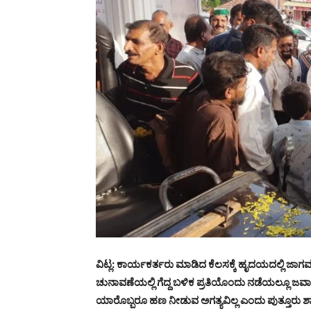
ವಿಟ್ಲ: ಕಾರ್ಯಕರ್ತರು ಮಾಡಿದ ಕೆಲಸಕ್ಕೆ ಹೃದಯದಲ್ಲಿ ಜಾಗವನ್ನ
ಚುನಾವಣೆಯಲ್ಲಿ ಗೆದ್ದ ಬಳಿಕ ಪ್ರತಿಯೊಂದು ನಡೆಯಲ್ಲೂ ಜವಾಬ್ದಾರ
ಯಾರೊಬ್ಬರೂ ಹಣ ನೀಡುವ ಅಗತ್ಯವಿಲ್ಲ ಎಂದು ಪುತ್ತೂರು 