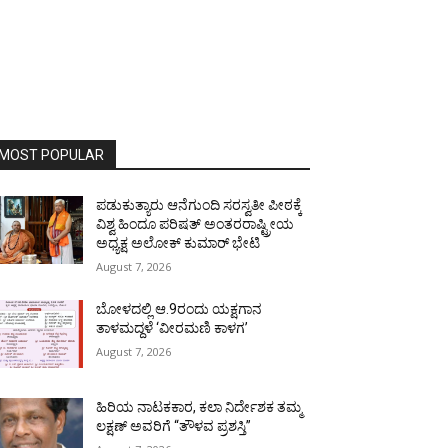
MOST POPULAR
ಪಡುಕುತ್ಯಾರು ಆನೆಗುಂದಿ ಸರಸ್ವತೀ ಪೀಠಕ್ಕೆ
ವಿಶ್ವ ಹಿಂದೂ ಪರಿಷತ್ ಅಂತರರಾಷ್ಟ್ರೀಯ
ಅಧ್ಯಕ್ಷ ಅಲೋಕ್ ಕುಮಾರ್ ಭೇಟಿ
August 7, 2026
ಬೋಳದಲ್ಲಿ ಆ.9ರಂದು ಯಕ್ಷಗಾನ
ತಾಳಮದ್ದಳೆ ‘ವೀರಮಣಿ ಕಾಳಗ’
August 7, 2026
ಹಿರಿಯ ನಾಟಕಕಾರ, ಕಲಾ ನಿರ್ದೇಶಕ ತಮ್ಮ
ಲಕ್ಷಣ್ ಅವರಿಗೆ “ತೌಳವ ಪ್ರಶಸ್ತಿ”