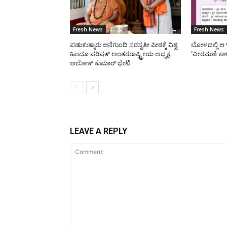
Fresh News
Fresh News
ಪಡುಕುತ್ಯಾರು ಆನೆಗುಂದಿ ಸರಸ್ವತೀ ಪೀಠಕ್ಕೆ ವಿಶ್ವ
ಬೋಳದಲ್ಲಿ ಆ.
ಹಿಂದೂ ಪರಿಷತ್ ಅಂತರರಾಷ್ಟ್ರೀಯ ಅಧ್ಯಕ್ಷ
‘ವೀರಮಣಿ ಕಾ
ಅಲೋಕ್ ಕುಮಾರ್ ಭೇಟಿ
LEAVE A REPLY