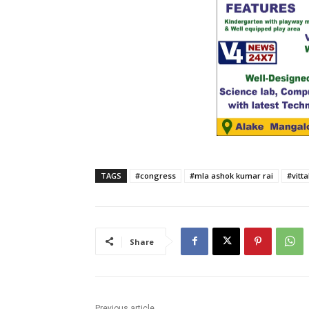
TAGS
#congress
#mla ashok kumar rai
#vitta
Share
Previous article