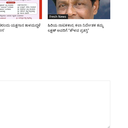
Fresh News
9ರಂದು ಯಕ್ಷಗಾನ ತಾಳಮದ್ದಳೆ
ಹಿರಿಯ ನಾಟಕಕಾರ, ಕಲಾ ನಿರ್ದೇಶಕ ತಮ್ಮ
ಳಗ’
ಲಕ್ಷಣ್ ಅವರಿಗೆ “ತೌಳವ ಪ್ರಶಸ್ತಿ”