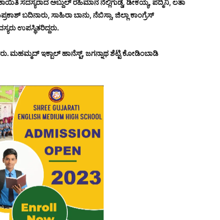
ಂಚಾಯಿತಿ ಸದಸ್ಯರಾದ ಅಬ್ದುಲ್ ರಹಿಮಾನ ನೆಲ್ಲಿಗುಡ್ಡೆ, ಡೀಕಯ್ಯ, ಪದ್ಮಿನಿ, ಲತಾ
್ ಬದಿನಾರು, ಸಾಹಿರಾ ಬಾನು, ನೆಬಿಸ್ಸಾ, ಜಿಲ್ಲಾ ಕಾಂಗ್ರೆಸ್
ರು ಉಪಸ್ಥಿತರಿದ್ದರು.
ರು. ಮಹಮ್ಮದ್ ಇಕ್ಬಾಲ್ ಹಾನೆಸ್ಟ್, ಜಗನ್ನಾಥ ಶೆಟ್ಟಿ ಕೋಡಿಂಬಾಡಿ