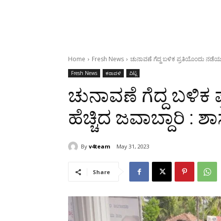
Home
Fresh News
ಚುನಾವಣೆ ಗೆದ್ದ ಬಳಿಕ ಪ್ರತಿಯೊಂದು ನಡೆಯ
Fresh News
ಕರಾವಳಿ
ವಿಟ್ಲ
ಚುನಾವಣೆ ಗೆದ್ದ ಬಳಿಕ
ಹೆಚ್ಚಿದ ಜವಾಬ್ದಾರಿ 
By
v4team
May 31, 2023
Share