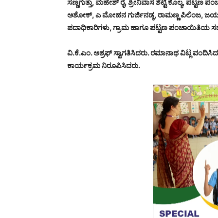
ಸಣ್ಣಗುತ್ತು, ಮಹೇಶ್ ರೈ, ಶ್ರೀನಿವಾಸ ಶೆಟ್ಟಿ ಕೊಲ್ಯ, ಪಟ್ಟಣ ಪ
ಅಶೋಕ್, ಎ ಮೋಹನ ಗುರ್ಜಿನಡ್ಕ, ರಾಮಣ್ಣ ಪಿಲಿಂಜ, ಜಯಪ್ರಕಾಶ
ಪದಾಧಿಕಾರಿಗಳು, ಗ್ರಾಮ ಹಾಗೂ ಪಟ್ಟಣ ಪಂಚಾಯಿತಿಯ ಸದಸ್ಯ
ವಿ.ಕೆ.ಎಂ. ಅಶ್ರಫ್ ಸ್ವಾಗತಿಸಿದರು. ರಮಾನಾಥ ವಿಟ್ಲ ವಂದಿಸಿದ
ಕಾರ್ಯಕ್ರಮ ನಿರೂಪಿಸಿದರು.