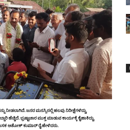
ು ನೀಡಲಾಗಿದೆ. ಜನರ ಮನಸ್ಸಿನಲ್ಲಿ ಹಲವು ನಿರೀಕ್ಷೆಗಳಿದ್ದು,
ಿ ಹೆಚ್ಚಿದೆ. ಭ್ರಷ್ಟಾಚಾರ ಮುಕ್ತ ಮಾಡುವ ಕಾರ್ಯಕ್ಕೆ ಕೈಹಾಕಿದ್ದು,
ಶಾಸಕ ಅಶೋಕ್ ಕುಮಾರ್ ರೈ ಹೇಳಿದರು.