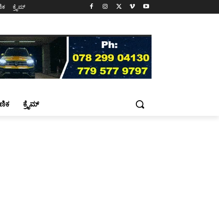
ಷಣಿಕ
ಕ್ರೈಮ್
್ಷಣಿಕ
ಕ್ರೈಮ್